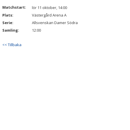
KONTAKT
Matchstart:
lör 11 oktober, 14:00
Plats:
Västergård Arena A
MATCHER
Serie:
Allsvenskan Damer Södra
LAGETS FACEBOOK-SIDA
Samling:
12:00
LAGETS INSTA
<< Tillbaka