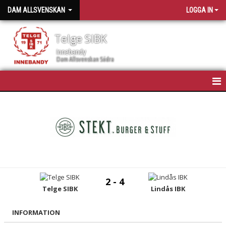
DAM ALLSVENSKAN
LOGGA IN
Telge SIBK
Innebandy
Dam Allsvenskan Södra
HEM
NYHETER
KALENDER
TRUPPEN
2 - 4
BILDGALLERI
Telge SIBK
Lindås IBK
DOKUMENT
INFORMATION