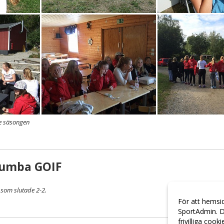
e säsongen
Tumba GOIF
 som slutade 2-2.
För att hemsi
SportAdmin. D
frivilliga cook