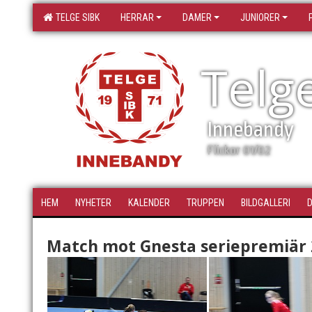
TELGE SIBK
HERRAR
DAMER
JUNIORER
Telg
Innebandy
Flickor 01/02
HEM
NYHETER
KALENDER
TRUPPEN
BILDGALLERI
Match mot Gnesta seriepremiär 