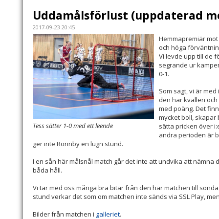
Uddamålsförlust (uppdaterad m
2017-09-23 20:45
Hemmapremiär mot 
och höga förväntnin
Vi levde upp till de
segrande ur kampen m
0-1.
Som sagt, vi är med i
den här kvällen och d
med poäng. Det finn
mycket boll, skapar b
Tess sätter 1-0 med ett leende
sätta pricken över i:
andra perioden är b
ger inte Rönnby en lugn stund.
I en sån här målsnål match går det inte att undvika att nämna 
båda håll.
Vi tar med oss många bra bitar från den här matchen till sönda
stund verkar det som om matchen inte sänds via SSL Play, me
Bilder från matchen i
galleriet
.