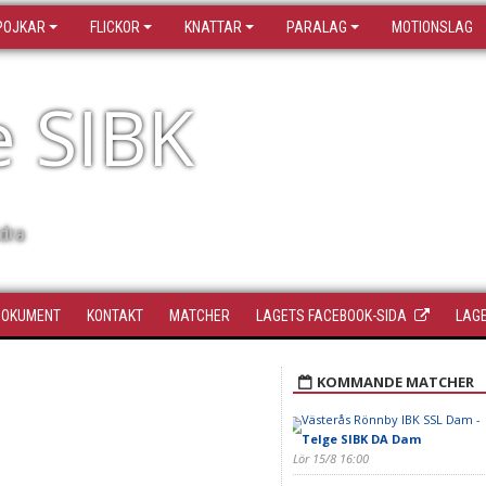
POJKAR
FLICKOR
KNATTAR
PARALAG
MOTIONSLAG
e SIBK
dra
DOKUMENT
KONTAKT
MATCHER
LAGETS FACEBOOK-SIDA
LAGE
KOMMANDE MATCHER
Västerås Rönnby IBK SSL Dam -
Telge SIBK DA Dam
Lör 15/8 16:00