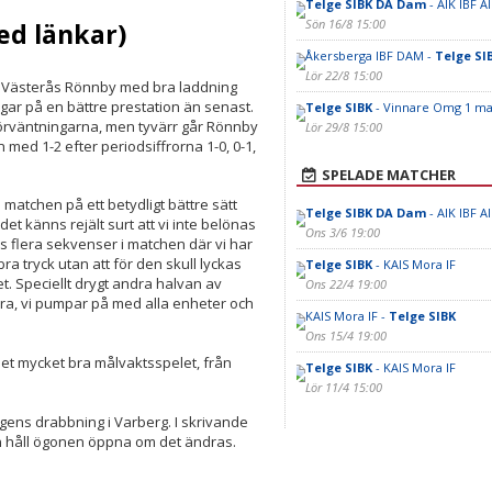
Telge SIBK DA Dam
- AIK IBF A
Sön 16/8 15:00
ed länkar)
Åkersberga IBF DAM -
Telge SI
Lör 22/8 15:00
Västerås Rönnby med bra laddning
gar på en bättre prestation än senast.
Telge SIBK
- Vinnare Omg 1 ma
 förväntningarna, men tyvärr går Rönnby
Lör 29/8 15:00
ed 1-2 efter periodsiffrorna 1-0, 0-1,
SPELADE MATCHER
 matchen på ett betydligt bättre sätt
Telge SIBK DA Dam
- AIK IBF A
et känns rejält surt att vi inte belönas
Ons 3/6 19:00
s flera sekvenser i matchen där vi har
ra tryck utan att för den skull lyckas
Telge SIBK
- KAIS Mora IF
et. Speciellt drygt andra halvan av
Ons 22/4 19:00
ra, vi pumpar på med alla enheter och
KAIS Mora IF -
Telge SIBK
Ons 15/4 19:00
det mycket bra målvaktsspelet, från
Telge SIBK
- KAIS Mora IF
Lör 11/4 15:00
gens drabbning i Varberg. I skrivande
n håll ögonen öppna om det ändras.