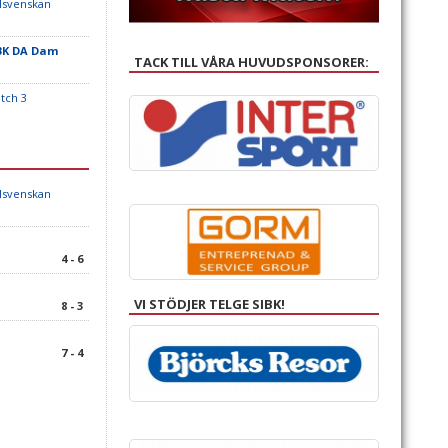
llsvenskan
BK DA Dam
TACK TILL VÅRA HUVUDSPONSORER:
tch 3
llsvenskan
4 - 6
VI STÖDJER TELGE SIBK!
8 - 3
7 - 4