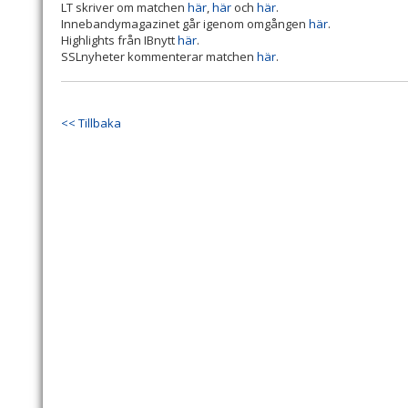
LT skriver om matchen
här
,
här
och
här
.
Innebandymagazinet går igenom omgången
här
.
Highlights från IBnytt
här
.
SSLnyheter kommenterar matchen
här
.
<< Tillbaka