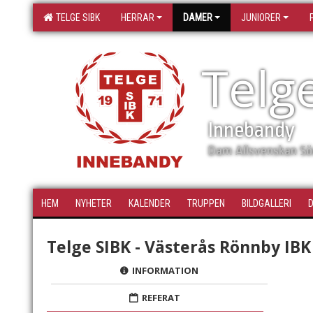
TELGE SIBK
HERRAR
DAMER
JUNIORER
Telg
Innebandy
Dam Allsvenskan Sö
HEM
NYHETER
KALENDER
TRUPPEN
BILDGALLERI
Telge SIBK - Västerås Rönnby IBK
INFORMATION
REFERAT