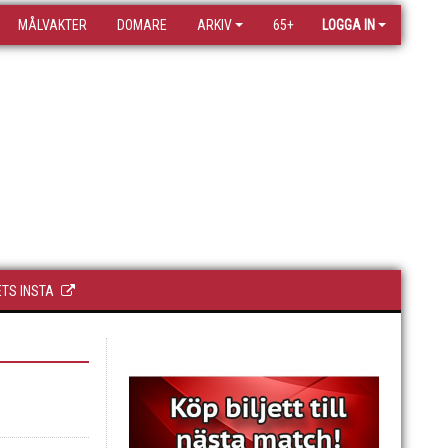
MÅLVAKTER
DOMARE
ARKIV
65+
LOGGA IN
TS INSTA