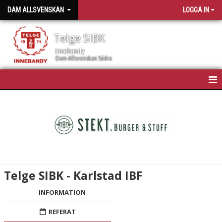
DAM ALLSVENSKAN
LOGGA IN
Telge SIBK
Innebandy
Dam Allsvenskan Södra
HEM
NYHETER
KALENDER
TRUPPEN
Telge SIBK - Karlstad IBF
BILDGALLERI
INFORMATION
DOKUMENT
REFERAT