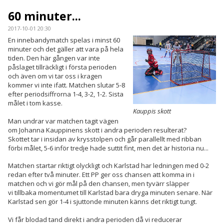
KONTAKT
60 minuter...
MATCHER
2017-10-01 20:30
En innebandymatch spelas i minst 60
LAGETS FACEBOOK-SIDA
minuter och det gäller att vara på hela
tiden. Den här gången var inte
påslaget tillräckligt i första perioden
LAGETS INSTA
och även om vi tar oss i kragen
kommer vi inte ifatt. Matchen slutar 5-8
efter periodsiffrorna 1-4, 3-2, 1-2. Sista
målet i tom kasse.
Kauppis skott
Man undrar var matchen tagit vägen
om Johanna Kauppinens skott i andra perioden resulterat?
Skottet tar i insidan av krysstolpen och går parallellt med ribban
förbi målet, 5-6 inför tredje hade suttit fint, men det är historia nu...
Matchen startar riktigt olyckligt och Karlstad har ledningen med 0-2
redan efter två minuter. Ett PP ger oss chansen att komma in i
matchen och vi gör mål på den chansen, men tyvärr släpper
vi tillbaka momentumet till Karlstad bara dryga minuten senare. När
Karlstad sen gör 1-4 i sjuttonde minuten känns det riktigt tungt.
Vi får blodad tand direkt i andra perioden då vi reducerar