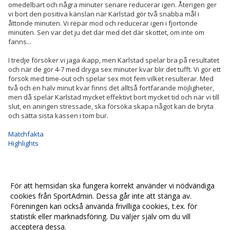
omedelbart och några minuter senare reducerar igen. Återigen ger
vi bort den positiva känslan när Karlstad gör två snabba mål i
åttonde minuten. Vi repar mod och reducerar igen i fjortonde
minuten. Sen var det ju det där med det där skottet, om inte om
fanns...
I tredje försöker vi jaga ikapp, men Karlstad spelar bra på resultatet
och när de gör 4-7 med dryga sex minuter kvar blir det tufft. Vi gör ett
försök med time-out och spelar sex mot fem vilket resulterar. Med
två och en halv minut kvar finns det alltså fortfarande möjligheter,
men då spelar Karlstad mycket effektivt bort mycket tid och när vi till
slut, en aningen stressade, ska försöka skapa något kan de bryta
och sätta sista kassen i tom bur.
Matchfakta
Highlights
För att hemsidan ska fungera korrekt använder vi nödvändiga
cookies från SportAdmin. Dessa går inte att stänga av.
<< Tillbaka
Föreningen kan också använda frivilliga cookies, t.ex. för
statistik eller marknadsföring. Du väljer själv om du vill
acceptera dessa.