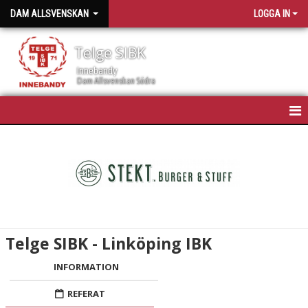
DAM ALLSVENSKAN
LOGGA IN
Telge SIBK
Innebandy
Dam Allsvenskan Södra
HEM
NYHETER
KALENDER
TRUPPEN
Telge SIBK - Linköping IBK
BILDGALLERI
INFORMATION
DOKUMENT
REFERAT