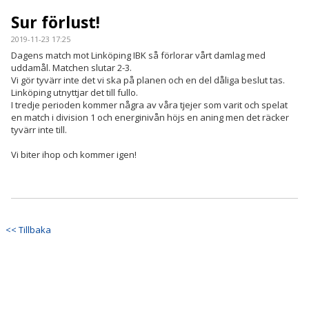
KONTAKT
Sur förlust!
MATCHER
2019-11-23 17:25
Dagens match mot Linköping IBK så förlorar vårt damlag med
LAGETS FACEBOOK-SIDA
uddamål. Matchen slutar 2-3.
Vi gör tyvärr inte det vi ska på planen och en del dåliga beslut tas.
Linköping utnyttjar det till fullo.
LAGETS INSTA
I tredje perioden kommer några av våra tjejer som varit och spelat
en match i division 1 och energinivån höjs en aning men det räcker
tyvärr inte till.
Vi biter ihop och kommer igen!
<< Tillbaka