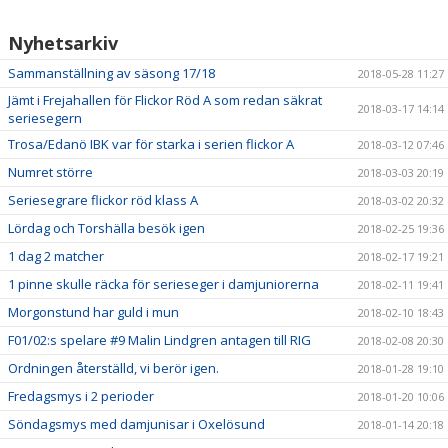
Nyhetsarkiv
Sammanställning av säsong 17/18
2018-05-28 11:27
Jämt i Frejahallen för Flickor Röd A som redan säkrat
2018-03-17 14:14
seriesegern
Trosa/Edanö IBK var för starka i serien flickor A
2018-03-12 07:46
Numret större
2018-03-03 20:19
Seriesegrare flickor röd klass A
2018-03-02 20:32
Lördag och Torshälla besök igen
2018-02-25 19:36
1 dag 2 matcher
2018-02-17 19:21
1 pinne skulle räcka för serieseger i damjuniorerna
2018-02-11 19:41
Morgonstund har guld i mun
2018-02-10 18:43
F01/02:s spelare #9 Malin Lindgren antagen till RIG
2018-02-08 20:30
Ordningen återställd, vi berör igen.
2018-01-28 19:10
Fredagsmys i 2 perioder
2018-01-20 10:06
Söndagsmys med damjunisar i Oxelösund
2018-01-14 20:18