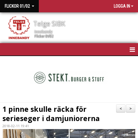
FLICKOR 01/02
LOGGA IN
Telge SIBK
Innebandy
Flickor 01/02
HEM
NYHETER
KALENDER
TRUPPEN
1 pinne skulle räcka för
<
>
BILDGALLERI
serieseger i damjuniorerna
2018-02-11 19:41
DOKUMENT