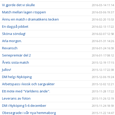
Vi gjorde det vi skulle
2016-03-14 11:14
Match mellan lagen i toppen
2016-03-06 19:37
Ännu en match i dramatikens tecken
2016-02-20 15:53
En dag på jobbet
2016-02-13 17:22
Sköna söndag!
2016-02-07 12:58
Arla morgon.
2016-01-31 14:26
Revansch
2016-01-24 16:59
Seriepremiär del 2
2016-01-17 08:12
Årets sista match
2015-12-19 17:15
Jullov!
2015-12-17 22:38
DM helg i Nyköping
2015-12-06 19:24
Arbetspass i kiosk och sargvakter
2015-12-02 12:21
Ett möte med "Världens ände".
2015-11-28 17:22
Leverans av foton
2015-11-26 12:19
DM i Nyköping 5-6 december
2015-11-24 18:59
Obesegrade i vår nya hemmaborg
2015-11-22 14:47