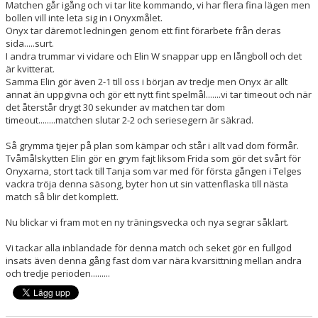
Matchen går igång och vi tar lite kommando, vi har flera fina lägen men
bollen vill inte leta sig in i Onyxmålet.
Onyx tar däremot ledningen genom ett fint förarbete från deras
sida.....surt.
I andra trummar vi vidare och Elin W snappar upp en långboll och det
är kvitterat.
Samma Elin gör även 2-1 till oss i början av tredje men Onyx är allt
annat än uppgivna och gör ett nytt fint spelmål.......vi tar timeout och när
det återstår drygt 30 sekunder av matchen tar dom
timeout........matchen slutar 2-2 och seriesegern är säkrad.
Så grymma tjejer på plan som kämpar och står i allt vad dom förmår.
Tvåmålskytten Elin gör en grym fajt liksom Frida som gör det svårt för
Onyxarna, stort tack till Tanja som var med för första gången i Telges
vackra tröja denna säsong, byter hon ut sin vattenflaska till nästa
match så blir det komplett.
Nu blickar vi fram mot en ny träningsvecka och nya segrar såklart.
Vi tackar alla inblandade för denna match och seket gör en fullgod
insats även denna gång fast dom var nära kvarsittning mellan andra
och tredje perioden.........