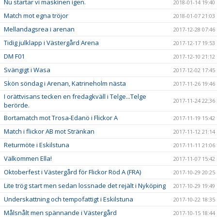
Nu startar vi maskinen igen.
2018-01-14 19:40
Match mot egna tröjor
2018-01-07 21:03
Mellandagsrea i arenan
2017-12-28 07:46
Tidig julklapp i Västergård Arena
2017-12-17 19:53
DM F01
2017-12-10 21:12
Svängigt i Wasa
2017-12-02 17:45
Skön söndag i Arenan, Katrineholm nästa
2017-11-26 19:46
I orättvisans tecken en fredagkväll i Telge...Telge
2017-11-24 22:36
berörde.
Bortamatch mot Trosa-Edanö i Flickor A
2017-11-19 15:42
Match i flickor AB mot Stränkan
2017-11-12 21:14
Returmöte i Eskilstuna
2017-11-11 21:06
Välkommen Ella!
2017-11-07 15:42
Oktoberfest i Västergård för Flickor Röd A (FRA)
2017-10-29 20:25
Lite trög start men sedan lossnade det rejält i Nyköping
2017-10-29 19:49
Underskattning och tempofattigt i Eskilstuna
2017-10-22 18:35
Målsnålt men spännande i Västergård
2017-10-15 18:44