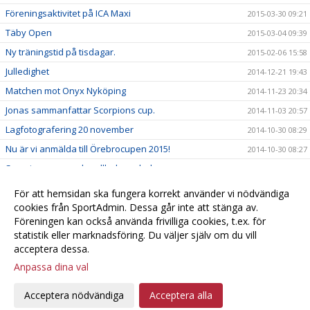
Föreningsaktivitet på ICA Maxi
2015-03-30 09:21
Täby Open
2015-03-04 09:39
Ny träningstid på tisdagar.
2015-02-06 15:58
Julledighet
2014-12-21 19:43
Matchen mot Onyx Nyköping
2014-11-23 20:34
Jonas sammanfattar Scorpions cup.
2014-11-03 20:57
Lagfotografering 20 november
2014-10-30 08:29
Nu är vi anmälda till Örebrocupen 2015!
2014-10-30 08:27
Scorpions cup under allhelgonahelgen
2014-10-01 08:26
Silver i DM Flickor B
2014-09-29 11:05
För att hemsidan ska fungera korrekt använder vi nödvändiga
Träningsmatch mot Tumba GOIF
cookies från SportAdmin. Dessa går inte att stänga av.
2014-08-23 16:37
Föreningen kan också använda frivilliga cookies, t.ex. för
Nya träningstider i höst
2014-06-11 23:26
statistik eller marknadsföring. Du väljer själv om du vill
acceptera dessa.
Anpassa dina val
Cookie-
Gå till
inställningar
Webbversion
Acceptera nödvändiga
Acceptera alla