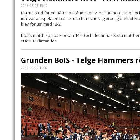
2018-05-06 13:10
Malmö stod för ett hårt motstånd, men vi höll humöret uppe o
mål var att spela en bättre match än vad vi gjorde igår emot Mal
blev förlust med 12-2.
Nästa match spelas klockan 14.00 och det är nästsista matche
står IF B Klinten för.
Grunden BoIS - Telge Hammers r
2018-05-06 11:30