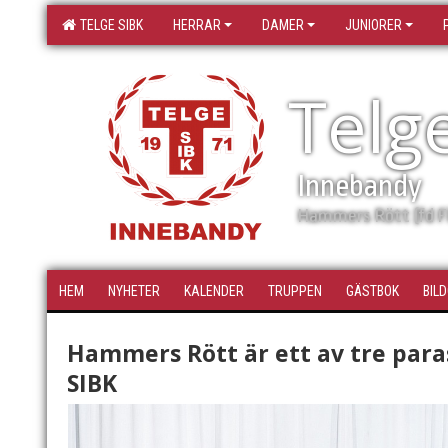
TELGE SIBK
HERRAR
DAMER
JUNIORER
Telg
Innebandy
Hammers Rött (fd F
HEM
NYHETER
KALENDER
TRUPPEN
GÄSTBOK
BIL
Hammers Rött är ett av tre paras
SIBK