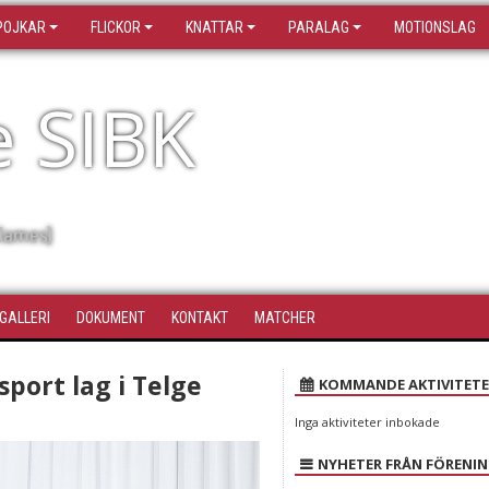
POJKAR
FLICKOR
KNATTAR
PARALAG
MOTIONSLAG
e SIBK
lames)
DGALLERI
DOKUMENT
KONTAKT
MATCHER
port lag i Telge
KOMMANDE AKTIVITETE
Inga aktiviteter inbokade
NYHETER FRÅN FÖRENI