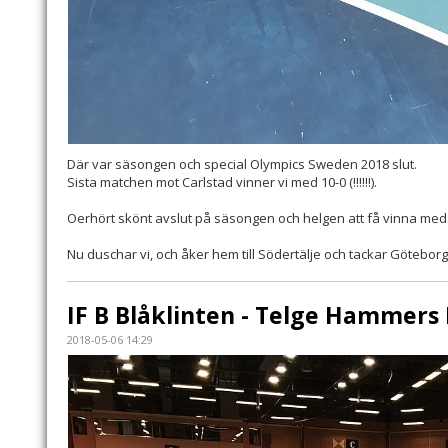
Där var säsongen och special Olympics Sweden 2018 slut.
Sista matchen mot Carlstad vinner vi med 10-0 (!!!!!!).
Oerhört skönt avslut på säsongen och helgen att få vinna med
Nu duschar vi, och åker hem till Södertälje och tackar Götebor
IF B Blåklinten - Telge Hammers
2018-05-06 14:29