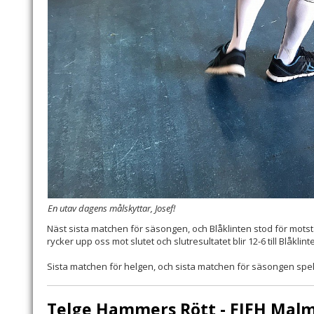
En utav dagens målskyttar, Josef!
Näst sista matchen för säsongen, och Blåklinten stod för motstå
rycker upp oss mot slutet och slutresultatet blir 12-6 till Blåklint
Sista matchen för helgen, och sista matchen för säsongen spela
Telge Hammers Rött - FIFH Malm