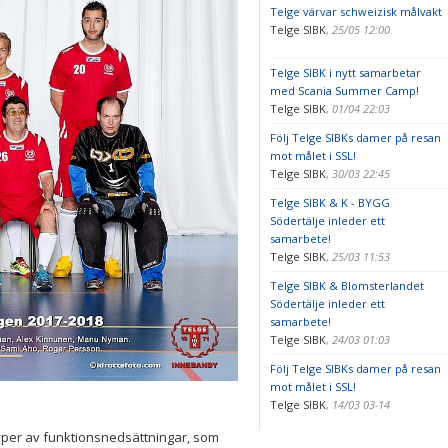
Telge värvar schweizisk målvakt
Telge SIBK
,
25/05 12:00
Telge SIBK i nytt samarbetar
med Scania Summer Camp!
Telge SIBK
,
01/04 22:03
Följ Telge SIBKs damer på resan
mot målet i SSL!
Telge SIBK
,
30/03 22:45
Telge SIBK & K - BYGG
Södertälje inleder ett
samarbete!
Telge SIBK
,
25/03 11:53
Telge SIBK & Blomsterlandet
Södertälje inleder ett
samarbete!
Telge SIBK
,
24/03 01:03
Följ Telge SIBKs damer på resan
mot målet i SSL!
Telge SIBK
,
14/03 03-14
typer av funktionsnedsättningar, som