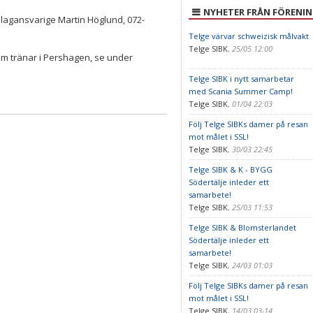
NYHETER FRÅN FÖRENI
lagansvarige Martin Höglund, 072-
Telge värvar schweizisk målvakt
Telge SIBK
,
25/05 12:00
om tränar i Pershagen, se under
Telge SIBK i nytt samarbetar
med Scania Summer Camp!
Telge SIBK
,
01/04 22:03
Följ Telge SIBKs damer på resan
mot målet i SSL!
Telge SIBK
,
30/03 22:45
Telge SIBK & K - BYGG
Södertälje inleder ett
samarbete!
Telge SIBK
,
25/03 11:53
Telge SIBK & Blomsterlandet
Södertälje inleder ett
samarbete!
Telge SIBK
,
24/03 01:03
Följ Telge SIBKs damer på resan
mot målet i SSL!
Telge SIBK
,
14/03 03-14