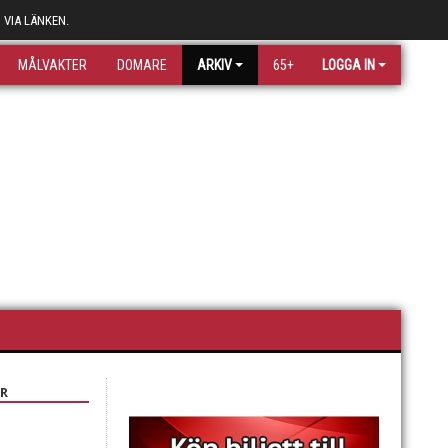
 VIA LÄNKEN.
MÅLVAKTER
DOMARE
ARKIV
65+
LOGGA IN
R