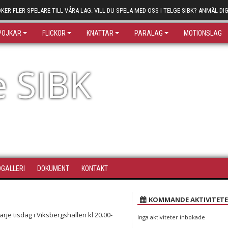
ÖKER FLER SPELARE TILL VÅRA LAG. VILL DU SPELA MED OSS I TELGE SIBK? ANMÄL DIG
POJKAR
FLICKOR
KNATTAR
PARALAG
MOTIONSLAG
e SIBK
DGALLERI
DOKUMENT
KONTAKT
KOMMANDE AKTIVITETE
rje tisdag i Viksbergshallen kl 20.00-
Inga aktiviteter inbokade