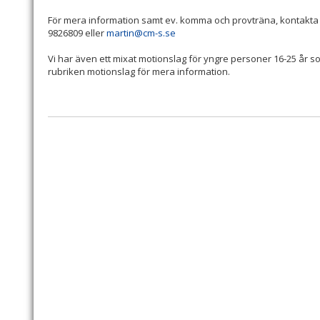
För mera information samt ev. komma och provträna, kontakta 
9826809 eller
martin@cm-s.se
Vi har även ett mixat motionslag för yngre personer 16-25 år s
rubriken motionslag för mera information.