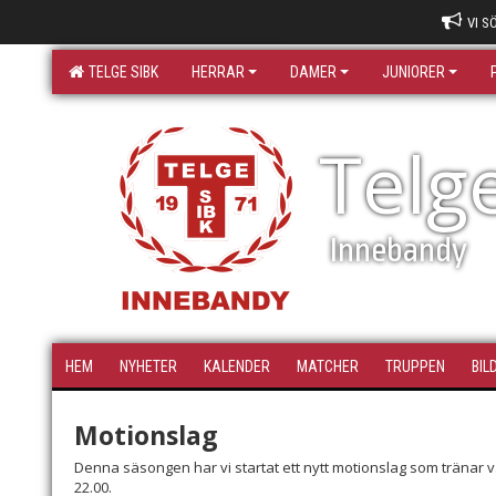
VI S
TELGE SIBK
HERRAR
DAMER
JUNIORER
Telg
Innebandy
HEM
NYHETER
KALENDER
MATCHER
TRUPPEN
BIL
Motionslag
Denna säsongen har vi startat ett nytt motionslag som tränar va
22.00.