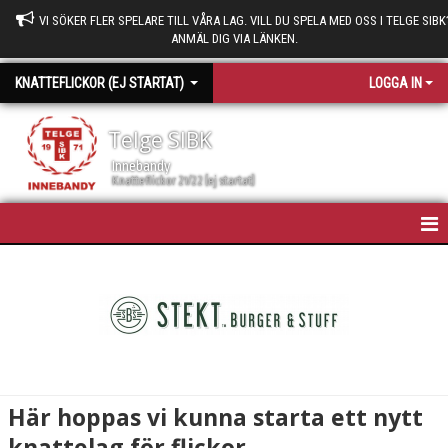
VI SÖKER FLER SPELARE TILL VÅRA LAG. VILL DU SPELA MED OSS I TELGE SIBK
ANMÄL DIG VIA LÄNKEN.
KNATTEFLICKOR (EJ STARTAT)
LOGGA IN
Telge SIBK
Innebandy
Knatteflickor 21/22 (ej startat)
HEM
NYHETER
KALENDER
MATCHER
Här hoppas vi kunna starta ett nytt
TRUPPEN
knattelag för flickor