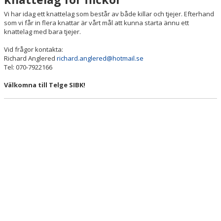
Vi har idag ett knattelag som består av både killar och tjejer. Efterhand
BILDGALLERI
som vi får in flera knattar är vårt mål att kunna starta ännu ett
knattelag med bara tjejer.
DOKUMENT
Vid frågor kontakta:
KONTAKT
Richard Anglered
richard.anglered@hotmail.se
Tel: 070-7922166
Välkomna
till
Telge
SIBK!