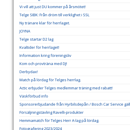
Vi vill att just DU kommer på årsmötet!
Telge SIBK: Från dröm till verklighet i SSL
Ny tränare klar för herrlaget.
JOYNA
Telge startar D2 lag
Kvaltider för herrlaget!
Information kring föreningsliv
Kom och provträna med DJ!
Derbydax!
Match på lördag för Telges herrlag.
Actic erbjuder Telges medlemmar träning med rabatt!
Väskförbud info
Sponsorerbjudande från Hyrbilsdepån / Bosch Car Service gälla
Försäljningstävling Ravelli-produkter
Hemmamatch för Telges Herr A-lag på lördag.
Fotografering 2023/2024