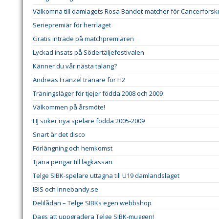
Välkomna till damlagets Rosa Bandet-matcher för Cancerforsk
Seriepremiär för herrlaget
Gratis inträde på matchpremiären
Lyckad insats på Södertäljefestivalen
Känner du vår nästa talang?
Andreas Fränzel tränare för H2
Träningsläger för tjejer födda 2008 och 2009
Välkommen på årsmöte!
HJ söker nya spelare födda 2005-2009
Snart är det disco
Förlängning och hemkomst
Tjäna pengar till lagkassan
Telge SIBK-spelare uttagna till U19 damlandslaget
IBIS och Innebandy.se
Delilådan – Telge SIBKs egen webbshop
Dags att uppgradera Telge SIBK-muggen!