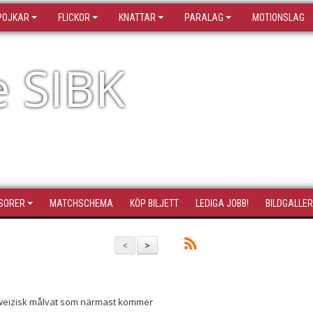
POJKAR
FLICKOR
KNATTAR
PARALAG
MOTIONSLAG
e SIBK
SORER
MATCHSCHEMA
KÖP BILJETT
LEDIGA JOBB!
BILDGALLER
<
>
chweizisk målvat som närmast kommer