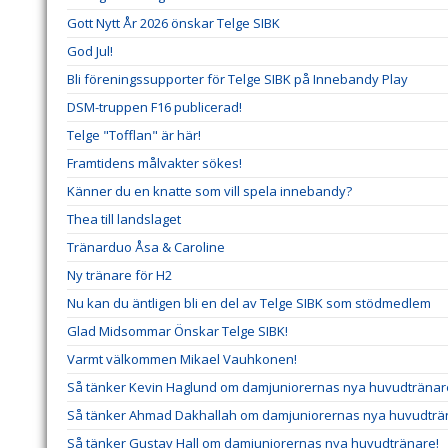
Gott Nytt År 2026 önskar Telge SIBK
God Jul!
Bli föreningssupporter för Telge SIBK på Innebandy Play
DSM-truppen F16 publicerad!
Telge "Tofflan" är här!
Framtidens målvakter sökes!
Känner du en knatte som vill spela innebandy?
Thea till landslaget
Tränarduo Åsa & Caroline
Ny tränare för H2
Nu kan du äntligen bli en del av Telge SIBK som stödmedlem
Glad Midsommar Önskar Telge SIBK!
Varmt välkommen Mikael Vauhkonen!
Så tänker Kevin Haglund om damjuniorernas nya huvudtränar
Så tänker Ahmad Dakhallah om damjuniorernas nya huvudträ
Så tänker Gustav Hall om damjuniorernas nya huvudtränare!