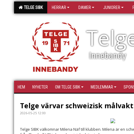
TELGE SIBK
HERRAR
DAMER
JUNIORER
Telg
Innebandy
HEM
NYHETER
OM TELGE SIBK
MEDLEMMAR
SPON
Telge värvar schweizisk målvakt
2026-05-25 12:00
Telge SIBK välkomnar Milena Näf till klubben. Milena är en s