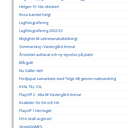
Helgen 15-16e oktober!
Rosa bandet helg!
Lagfotografering
Lagfotografering 2022/23
Möjlighet till sekretariatutbildning!
Sommarskoj i Västergård Arena!
Årsmötet avklarat och ny styrelse på plats!
Blå/gult!
Nu Gäller det!
Fördjupat samarbete med Telge AB genom nattvandring
KVAL TILL SSL
PlayOff 2 - Alla till Västergård Arena!
Kvaltider för DA och HA
Playoff 1 Herrlaget
H3:A skall avgöras!
StreetGAMES