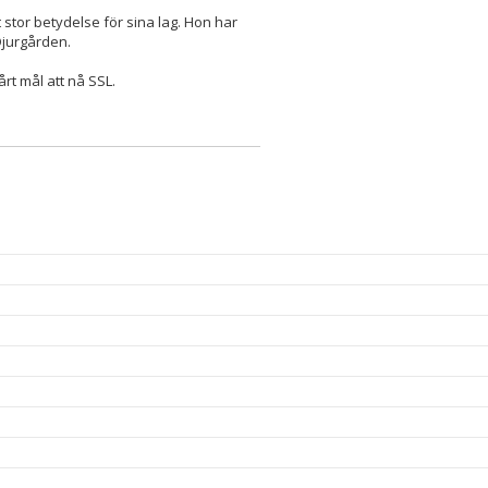
tor betydelse för sina lag. Hon har
Djurgården.
årt mål att nå SSL.