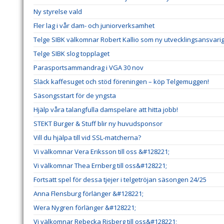
Ny styrelse vald
Fler lag i vår dam- och juniorverksamhet
Telge SIBK välkomnar Robert Kallio som ny utvecklingsansvar
Telge SIBK slog topplaget
Parasportsammandrag i VGA 30 nov
Släck kaffesuget och stöd föreningen – köp Telgemuggen!
Säsongsstart för de yngsta
Hjälp våra talangfulla damspelare att hitta jobb!
STEKT Burger & Stuff blir ny huvudsponsor
Vill du hjälpa till vid SSL-matcherna?
Vi välkomnar Vera Eriksson till oss &#128221;
Vi välkomnar Thea Ernberg till oss&#128221;
Fortsatt spel för dessa tjejer i telgetröjan säsongen 24/25
Anna Flensburg förlänger &#128221;
Wera Nygren förlänger &#128221;
Vi välkomnar Rebecka Risberg till oss&#128221;