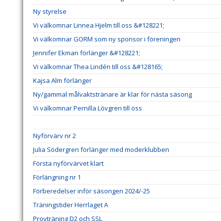
Ny styrelse
Vi välkomnar Linnea Hjelm till oss &#128221;
Vi välkomnar GORM som ny sponsor i föreningen
Jennifer Ekman förlänger &#128221;
Vi välkomnar Thea Lindén till oss &#128165;
Kajsa Alm förlänger
Ny/gammal målvaktstränare är klar för nästa säsong
Vi välkomnar Pernilla Lövgren till oss
Nyförvärv nr 2
Julia Södergren förlänger med moderklubben
Första nyförvärvet klart
Förlängning nr 1
Förberedelser inför säsongen 2024/-25
Träningstider Herrlaget A
Provträning D2 och SSL