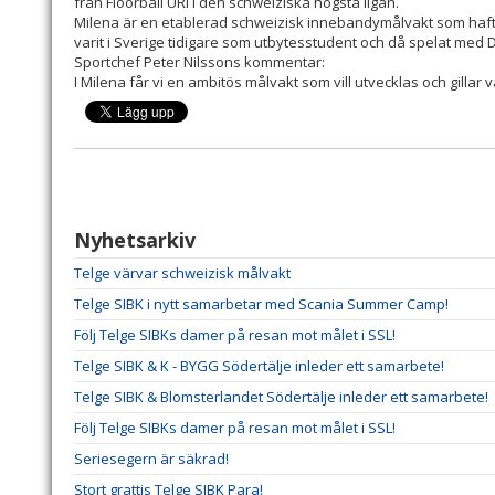
från Floorball URI i den schweiziska högsta ligan.
Milena är en etablerad schweizisk innebandymålvakt som haft s
varit i Sverige tidigare som utbytesstudent och då spelat med 
Sportchef Peter Nilssons kommentar:
I Milena får vi en ambitös målvakt som vill utvecklas och gillar v
Nyhetsarkiv
Telge värvar schweizisk målvakt
Telge SIBK i nytt samarbetar med Scania Summer Camp!
Följ Telge SIBKs damer på resan mot målet i SSL!
Telge SIBK & K - BYGG Södertälje inleder ett samarbete!
Telge SIBK & Blomsterlandet Södertälje inleder ett samarbete!
Följ Telge SIBKs damer på resan mot målet i SSL!
Seriesegern är säkrad!
Stort grattis Telge SIBK Para!