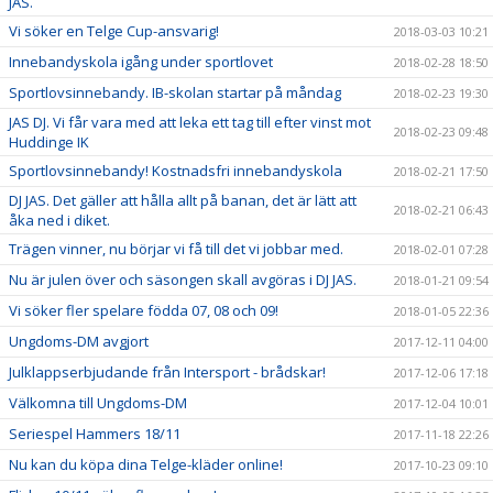
JAS.
Vi söker en Telge Cup-ansvarig!
2018-03-03 10:21
Innebandyskola igång under sportlovet
2018-02-28 18:50
Sportlovsinnebandy. IB-skolan startar på måndag
2018-02-23 19:30
JAS DJ. Vi får vara med att leka ett tag till efter vinst mot
2018-02-23 09:48
Huddinge IK
Sportlovsinnebandy! Kostnadsfri innebandyskola
2018-02-21 17:50
DJ JAS. Det gäller att hålla allt på banan, det är lätt att
2018-02-21 06:43
åka ned i diket.
Trägen vinner, nu börjar vi få till det vi jobbar med.
2018-02-01 07:28
Nu är julen över och säsongen skall avgöras i DJ JAS.
2018-01-21 09:54
Vi söker fler spelare födda 07, 08 och 09!
2018-01-05 22:36
Ungdoms-DM avgjort
2017-12-11 04:00
Julklappserbjudande från Intersport - brådskar!
2017-12-06 17:18
Välkomna till Ungdoms-DM
2017-12-04 10:01
Seriespel Hammers 18/11
2017-11-18 22:26
Nu kan du köpa dina Telge-kläder online!
2017-10-23 09:10