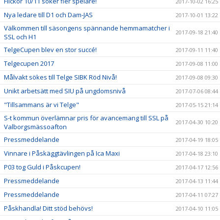
Flickor 10/11 söker fler spelare!
2017-10-02 16:25
Nya ledare till D1 och Dam-JAS
2017-10-01 13:22
Välkommen till säsongens spännande hemmamatcher i
2017-09-18 21:40
SSL och H1
TelgeCupen blev en stor succé!
2017-09-11 11:40
Telgecupen 2017
2017-09-08 11:00
Målvakt sökes till Telge SIBK Röd Nivå!
2017-09-08 09:30
Unikt arbetsätt med SIU på ungdomsnivå
2017-07-06 08:44
"Tillsammans är vi Telge"
2017-05-15 21:14
S-t kommun överlämnar pris för avancemang till SSL på
2017-04-30 10:20
Valborgsmässoafton
Pressmeddelande
2017-04-19 18:05
Vinnare i Påskäggtävlingen på Ica Maxi
2017-04-18 23:10
P03 tog Guld i Påskcupen!
2017-04-17 12:56
Pressmeddelande
2017-04-13 11:44
Pressmeddelande
2017-04-11 07:27
Påskhandla! Ditt stöd behövs!
2017-04-10 11:05