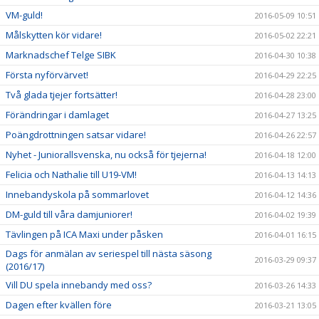
VM-guld!
2016-05-09 10:51
Målskytten kör vidare!
2016-05-02 22:21
Marknadschef Telge SIBK
2016-04-30 10:38
Första nyförvärvet!
2016-04-29 22:25
Två glada tjejer fortsätter!
2016-04-28 23:00
Förändringar i damlaget
2016-04-27 13:25
Poängdrottningen satsar vidare!
2016-04-26 22:57
Nyhet - Juniorallsvenska, nu också för tjejerna!
2016-04-18 12:00
Felicia och Nathalie till U19-VM!
2016-04-13 14:13
Innebandyskola på sommarlovet
2016-04-12 14:36
DM-guld till våra damjuniorer!
2016-04-02 19:39
Tävlingen på ICA Maxi under påsken
2016-04-01 16:15
Dags för anmälan av seriespel till nästa säsong
2016-03-29 09:37
(2016/17)
Vill DU spela innebandy med oss?
2016-03-26 14:33
Dagen efter kvällen före
2016-03-21 13:05