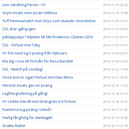
Live sändning Farsta - H1
2014-11-14 22:56
Grym insats men tyvärr lottlösa
2014-11-10 17:48
Tuff hemmamatch mot Onyx som slutade i besvikelse
2014-11-09 21:01
SSL drar igång igen
2014-11-07 09:09
Julklappstips? biljetter till SM-finalerna i Globen 2015
2014-11-03 20:37
SSL - Förlust mot Täby
2014-11-03 10:01
H1 fick med sig 3 poäng från Nykvarn.
2014-10-24 22:07
Klä dig i rosa till förmån för Rosa Bandet!
2014-10-24 16:23
SSL - Match på söndag!
2014-10-23 13:34
Close but no cigar! Förlust mot Kais Mora
2014-10-21 10:20
Heroisk insats gav en poäng
2014-10-19 11:33
Lagfotografering på gång!
2014-10-18 21:25
H1 räckte inte till mot Strängnäs 6-0 förlust.
2014-10-18 19:22
Damerna tog poäng i Umeå !
2014-10-17 21:42
Härlig långhelg för damlaget!
2014-10-16 10:43
Grattis Natta!
2014-10-15 21:18