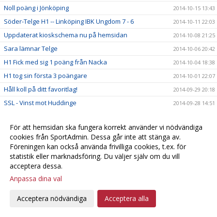
Noll poäng i Jönköping
2014-10-15 13:43
Söder-Telge H1 -- Linköping IBK Ungdom 7 - 6
2014-10-11 22:03
Uppdaterat kioskschema nu på hemsidan
2014-10-08 21:25
Sara lämnar Telge
2014-10-06 20:42
H1 Fick med sig 1 poäng från Nacka
2014-10-04 18:38
H1 tog sin första 3 poängare
2014-10-01 22:07
Håll koll på ditt favoritlag!
2014-09-29 20:18
SSL - Vinst mot Huddinge
2014-09-28 14:51
Inför Telge - Huddinge
2014-09-26 13:56
För att hemsidan ska fungera korrekt använder vi nödvändiga
Första SSL-segern!
2014-09-22 15:23
cookies från SportAdmin. Dessa går inte att stänga av.
Referat från Endre-matchen
2014-09-21 11:41
Föreningen kan också använda frivilliga cookies, t.ex. för
statistik eller marknadsföring. Du väljer själv om du vill
H1 räckte inte till i premiären förlust 3-6
2014-09-20 16:59
acceptera dessa.
Föreningen behöver en kassör - nu!
2014-09-20 00:50
Anpassa dina val
Förlust för Telge i SSL premiären
2014-09-19 22:05
”Vi kommer vara bättre än dem”
Acceptera nödvändiga
Acceptera alla
2014-09-19 21:52
Förberedelser inför första SSL matchen för Telge...
2014-09-19 17:29