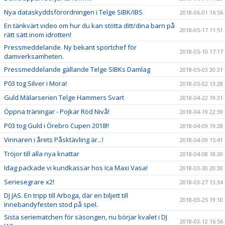
Nya dataskyddsförordningen i Telge SIBK/IBS
2018-06-01 16:56
En tänkvärt video om hur du kan stötta ditt/dina barn på
2018-05-17 11:51
rätt sätt inom idrotten!
Pressmeddelande. Ny bekant sportchef för
2018-05-10 17:17
damverksamheten.
Pressmeddelande gällande Telge SIBKs Damlag
2018-05-03 20:31
P03 tog Silver i Mora!
2018-05-02 13:28
Guld Mälarserien Telge Hammers Svart
2018-04-22 19:31
Öppna träningar - Pojkar Röd Nivå!
2018-04-19 22:39
P03 tog Guld i Örebro Cupen 2018!!
2018-04-09 19:28
Vinnaren i årets Påsktävling är...!
2018-04-09 15:41
Tröjor till alla nya knattar
2018-04-08 18:30
Idag packade vi kundkassar hos Ica Maxi Vasa!
2018-03-30 20:30
Seriesegrare x2!
2018-03-27 13:34
DJ JAS. En tripp till Arboga, där en biljett till
2018-03-25 19:10
Innebandyfesten stod på spel.
Sista seriematchen för säsongen, nu börjar kvalet i DJ
2018-03-12 16:56