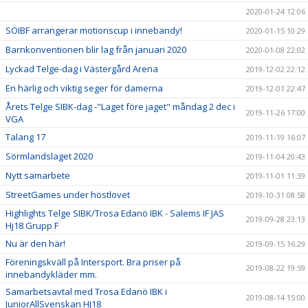
2020-01-24 12:06
SÖIBF arrangerar motionscup i innebandy!
2020-01-15 10:29
Barnkonventionen blir lag från januari 2020
2020-01-08 22:02
Lyckad Telge-dag i Västergård Arena
2019-12-02 22:12
En härlig och viktig seger för damerna
2019-12-01 22:47
Årets Telge SIBK-dag -"Laget före jaget" måndag 2 dec i
2019-11-26 17:00
VGA
Talang 17
2019-11-19 16:07
Sörmlandslaget 2020
2019-11-04 20:43
Nytt samarbete
2019-11-01 11:39
StreetGames under höstlovet
2019-10-31 08:58
Highlights Telge SIBK/Trosa Edanö IBK - Salems IF JAS
2019-09-28 23:13
Hj18 Grupp F
Nu är den här!
2019-09-15 16:29
Föreningskväll på Intersport. Bra priser på
2019-08-22 19:59
innebandykläder mm.
Samarbetsavtal med Trosa Edanö IBK i
2019-08-14 15:00
JuniorAllSvenskan HJ18