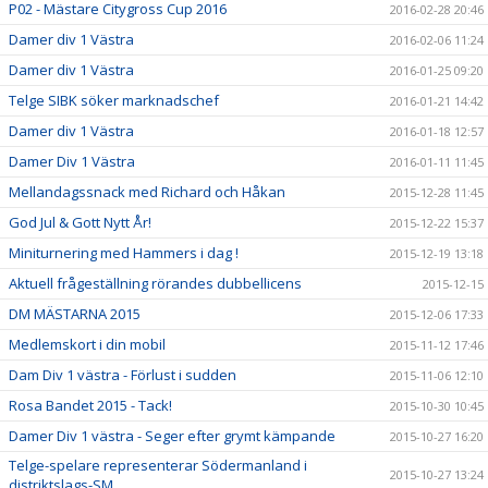
P02 - Mästare Citygross Cup 2016
2016-02-28 20:46
Damer div 1 Västra
2016-02-06 11:24
Damer div 1 Västra
2016-01-25 09:20
Telge SIBK söker marknadschef
2016-01-21 14:42
Damer div 1 Västra
2016-01-18 12:57
Damer Div 1 Västra
2016-01-11 11:45
Mellandagssnack med Richard och Håkan
2015-12-28 11:45
God Jul & Gott Nytt År!
2015-12-22 15:37
Miniturnering med Hammers i dag !
2015-12-19 13:18
Aktuell frågeställning rörandes dubbellicens
2015-12-15
DM MÄSTARNA 2015
2015-12-06 17:33
Medlemskort i din mobil
2015-11-12 17:46
Dam Div 1 västra - Förlust i sudden
2015-11-06 12:10
Rosa Bandet 2015 - Tack!
2015-10-30 10:45
Damer Div 1 västra - Seger efter grymt kämpande
2015-10-27 16:20
Telge-spelare representerar Södermanland i
2015-10-27 13:24
distriktslags-SM