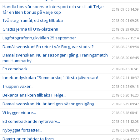
Handla hos vår sponsor Intersport och se till att Telge
2018-09-06 14:09
får en liten bonus på varje köp
Två steg framåt, ett steg tillbaka
2018-09-01 09:28
Grattis Jenna till U19-platsen!!
2018-08-29 09:32
Lagfotografering kvällen 25 september
2018-08-27 15:14
DamAllsvenskan! En retur i vår Borg, var stod vi?
2018-08-25 09:54
Damallsvenskan. Nu är säsongen igång. Träningsmatch
2018-08-20 06:45
mot Hammarby!
En comeback....
2018-08-16 16:41
Innebandyskolan "Sommarskoj" första juliveckan!
2018-07-11 10:37
Truppen växer...
2018-06-25 09:13
Bekanta ansikten tillbaks i Telge...
2018-06-20 16:20
Damallsvenskan. Nu är äntligen säsongen igång
2018-06-19 09:47
Vi bygger vidare...
2018-06-18 08:41
Ett comebackande nyförvärv...
2018-06-11 12:08
Nybygget fortsätter...
2018-06-08 08:30
Damtruppen börjar ta form....
2018-06-04 11:20