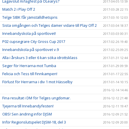
Lagavslut m/lagfest på OLearys?
2017-04-05 13:59
Match 2 i Play Off 2
2017-03-28 22:15
Telge SIBK får jämställdhetspris
2017-03-10 12:03
Sista omgången och Telges damer vidare till Play Off 2
2017-03-04 18:37
Innebandyskola på sportlovet!
2017-03-03 00:31
P02 cupsegrare City Gross Cup 2017
2017-02-26 19:40
Innebandskola på sportlovet v.9
2017-02-25 09:25
Alla i årskurs 3 eller 6 kan söka idrottsklass
2017-01-31 12:44
Seger för Herrarna mot Tumba
2017-01-29 09:59
Felicia och Tess till Finnkampen!
2017-01-17 22:55
Förlust för Herrarna i div 1 mot Hässelby
2017-01-14 10:15
2016-12-14 14:46
Fina resultat i DM för Telges ungdomar.
2016-12-12 21:48
Tjejerna till Innebandyfesten!
2016-12-11 19:47
OBS! Sen ändring inför DJSM
2016-12-09 21:52
Inför Regionslutspelet DJSM-18, del 3
2016-12-09 20:00