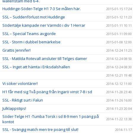
wallenstam med 6-4 .
Huddinge-Söder-Telge H1 7-3 Se målen här.
2015-01-15 17:24
SSL – Suddenförlust mot Huddinge
2015-01-12 11:23
Södertälje kämpade ner Värmdö i div 1 Herrar
2015-01-11 10:11
SSL – Special Teams avgjorde
2015-01-11 09:00
SSL - Storm i dubbel bemärkelse
2015-01-08 12:00
Grattis Jennifer!
2014-12-24 11:25
SSL - Matilda Rotevall ansluter till Telges damer
2014-12-24 08:50
SSL – Inget att hämta i Eriksdalshallen
2014-12-24 08:30
2014-12-21 19:48
Vi söker volontärer!
2014-12-12 11:00
H1 får med sig Två poäng från Ingarö vinst 7-8 i sd
2014-11-28 23:40
SSL - Riktigt surt i Falun
2014-11-26 16:00
Julklappstips!
2014-11-23 20:04
Söder-Telge H1 -Tumba Torsk i sd 8-9 men 1 poäng på
2014-11-22 13:38
kontot
SSL - Svängig match men tre poäng till slut!
2014-11-17