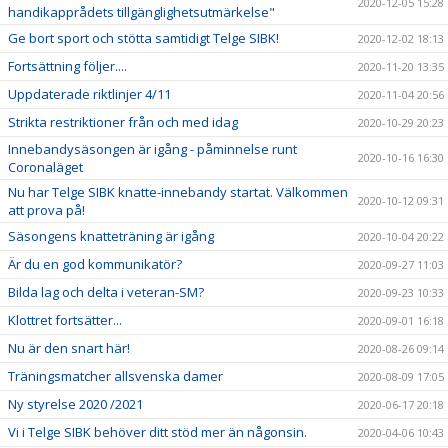
2020-12-05 15:28
handikapprådets tillgänglighetsutmärkelse"
Ge bort sport och stötta samtidigt Telge SIBK!
2020-12-02 18:13
Fortsättning följer....
2020-11-20 13:35
Uppdaterade riktlinjer 4/11
2020-11-04 20:56
Strikta restriktioner från och med idag
2020-10-29 20:23
Innebandysäsongen är igång - påminnelse runt
2020-10-16 16:30
Coronaläget
Nu har Telge SIBK knatte-innebandy startat. Välkommen
2020-10-12 09:31
att prova på!
Säsongens knatteträning är igång
2020-10-04 20:22
Är du en god kommunikatör?
2020-09-27 11:03
Bilda lag och delta i veteran-SM?
2020-09-23 10:33
Klottret fortsätter...
2020-09-01 16:18
Nu är den snart här!
2020-08-26 09:14
Träningsmatcher allsvenska damer
2020-08-09 17:05
Ny styrelse 2020 /2021
2020-06-17 20:18
Vi i Telge SIBK behöver ditt stöd mer än någonsin.
2020-04-06 10:43