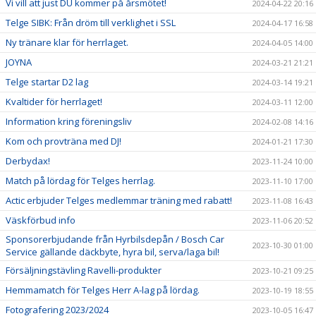
Vi vill att just DU kommer på årsmötet!
2024-04-22 20:16
Telge SIBK: Från dröm till verklighet i SSL
2024-04-17 16:58
Ny tränare klar för herrlaget.
2024-04-05 14:00
JOYNA
2024-03-21 21:21
Telge startar D2 lag
2024-03-14 19:21
Kvaltider för herrlaget!
2024-03-11 12:00
Information kring föreningsliv
2024-02-08 14:16
Kom och provträna med DJ!
2024-01-21 17:30
Derbydax!
2023-11-24 10:00
Match på lördag för Telges herrlag.
2023-11-10 17:00
Actic erbjuder Telges medlemmar träning med rabatt!
2023-11-08 16:43
Väskförbud info
2023-11-06 20:52
Sponsorerbjudande från Hyrbilsdepån / Bosch Car
2023-10-30 01:00
Service gällande däckbyte, hyra bil, serva/laga bil!
Försäljningstävling Ravelli-produkter
2023-10-21 09:25
Hemmamatch för Telges Herr A-lag på lördag.
2023-10-19 18:55
Fotografering 2023/2024
2023-10-05 16:47