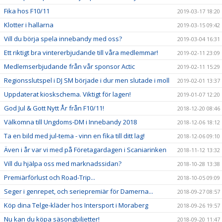
Fika hos F10/11
2019-03-17 18:20
Klotter i hallarna
2019-03-15 09:42
Vill du börja spela innebandy med oss?
2019-03-04 16:31
Ett riktigt bra vintererbjudande till våra medlemmar!
2019-02-11 23:09
Medlemserbjudande från vår sponsor Actic
2019-02-11 15:29
Regionsslutspel i DJ SM började i dur men slutade i moll
2019-02-01 13:37
Uppdaterat kioskschema. Viktigt för lagen!
2019-01-07 12:20
God Jul & Gott Nytt År från F10/11!
2018-12-20 08:46
Välkomna till Ungdoms-DM i Innebandy 2018
2018-12-06 18:12
Ta en bild med jul-tema - vinn en fika till ditt lag!
2018-12-06 09:10
Även i år var vi med på Företagardagen i Scaniarinken
2018-11-12 13:32
Vill du hjälpa oss med marknadssidan?
2018-10-28 13:38
Premiärförlust och Road-Trip...
2018-10-05 09:09
Seger i genrepet, och seriepremiär för Damerna...
2018-09-27 08:57
Köp dina Telge-kläder hos Intersport i Moraberg
2018-09-26 19:57
Nu kan du köpa säsongbiljetter!
2018-09-20 11:47