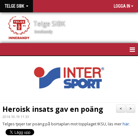
TELGE SIBK
LOGGA IN
Telge SIBK
Innebandy
HEM
NYHETER
OM TELGE SIBK
MEDLEMMAR
Heroisk insats gav en poäng
<
>
SPONSORER
2014-10-19 11:33
Telges tjejer tar poäng på bortaplan mot topplaget IKSU, läs mer
här
.
MATCHSCHEMA