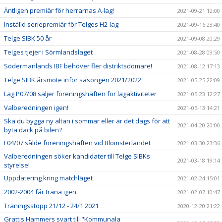
Äntligen premiär för herrarnas A-lag!
2021-09-21 12:00
Inställd seriepremiär för Telges H2-lag
2021-09-16 23:40
Telge SIBK 50 år
2021-09-08 20:29
Telges tjejer i Sörmlandslaget
2021-08-28 09:50
Södermanlands IBF behöver fler distriktsdomare!
2021-08-12 17:13
Telge SIBK årsmöte inför säsongen 2021/2022
2021-05-25 22:09
Lag P07/08 säljer föreningshäften för lagaktiviteter
2021-05-23 12:27
Valberedningen igen!
2021-05-13 14:21
Ska du bygga ny altan i sommar eller är det dags för att
2021-04-20 20:00
byta däck på bilen?
F04/07 sålde föreningshäften vid Blomsterlandet
2021-03-30 23:36
Valberedningen söker kandidater till Telge SIBKs
2021-03-18 19:14
styrelse!
Uppdatering kring matchläget
2021-02-24 15:01
2002-2004 får träna igen
2021-02-07 10:47
Träningsstopp 21/12 - 24/1 2021
2020-12-20 21:22
Grattis Hammers svart till "Kommunala