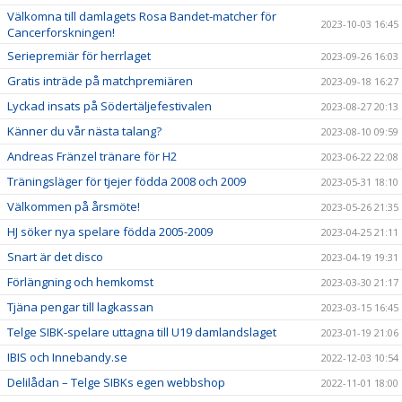
Välkomna till damlagets Rosa Bandet-matcher för
2023-10-03 16:45
Cancerforskningen!
Seriepremiär för herrlaget
2023-09-26 16:03
Gratis inträde på matchpremiären
2023-09-18 16:27
Lyckad insats på Södertäljefestivalen
2023-08-27 20:13
Känner du vår nästa talang?
2023-08-10 09:59
Andreas Fränzel tränare för H2
2023-06-22 22:08
Träningsläger för tjejer födda 2008 och 2009
2023-05-31 18:10
Välkommen på årsmöte!
2023-05-26 21:35
HJ söker nya spelare födda 2005-2009
2023-04-25 21:11
Snart är det disco
2023-04-19 19:31
Förlängning och hemkomst
2023-03-30 21:17
Tjäna pengar till lagkassan
2023-03-15 16:45
Telge SIBK-spelare uttagna till U19 damlandslaget
2023-01-19 21:06
IBIS och Innebandy.se
2022-12-03 10:54
Delilådan – Telge SIBKs egen webbshop
2022-11-01 18:00