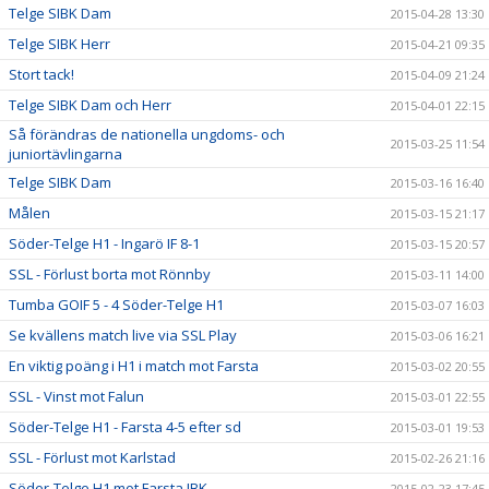
Telge SIBK Dam
2015-04-28 13:30
Telge SIBK Herr
2015-04-21 09:35
Stort tack!
2015-04-09 21:24
Telge SIBK Dam och Herr
2015-04-01 22:15
Så förändras de nationella ungdoms- och
2015-03-25 11:54
juniortävlingarna
Telge SIBK Dam
2015-03-16 16:40
Målen
2015-03-15 21:17
Söder-Telge H1 - Ingarö IF 8-1
2015-03-15 20:57
SSL - Förlust borta mot Rönnby
2015-03-11 14:00
Tumba GOIF 5 - 4 Söder-Telge H1
2015-03-07 16:03
Se kvällens match live via SSL Play
2015-03-06 16:21
En viktig poäng i H1 i match mot Farsta
2015-03-02 20:55
SSL - Vinst mot Falun
2015-03-01 22:55
Söder-Telge H1 - Farsta 4-5 efter sd
2015-03-01 19:53
SSL - Förlust mot Karlstad
2015-02-26 21:16
Söder-Telge H1 mot Farsta IBK
2015-02-23 17:45