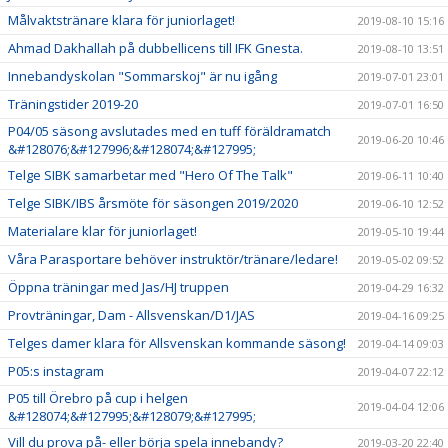
Målvaktstränare klara för juniorlaget!
2019-08-10 15:16
Ahmad Dakhallah på dubbellicens till IFK Gnesta.
2019-08-10 13:51
Innebandyskolan "Sommarskoj" är nu igång
2019-07-01 23:01
Träningstider 2019-20
2019-07-01 16:50
P04/05 säsong avslutades med en tuff föräldramatch
2019-06-20 10:46
&#128076;&#127996;&#128074;&#127995;
Telge SIBK samarbetar med "Hero Of The Talk"
2019-06-11 10:40
Telge SIBK/IBS årsmöte för säsongen 2019/2020
2019-06-10 12:52
Materialare klar för juniorlaget!
2019-05-10 19:44
Våra Parasportare behöver instruktör/tränare/ledare!
2019-05-02 09:52
Öppna träningar med Jas/HJ truppen
2019-04-29 16:32
Provträningar, Dam - Allsvenskan/D1/JAS
2019-04-16 09:25
Telges damer klara för Allsvenskan kommande säsong!
2019-04-14 09:03
P05:s instagram
2019-04-07 22:12
P05 till Örebro på cup i helgen
2019-04-04 12:06
&#128074;&#127995;&#128079;&#127995;
Vill du prova på- eller börja spela innebandy?
2019-03-20 22:40