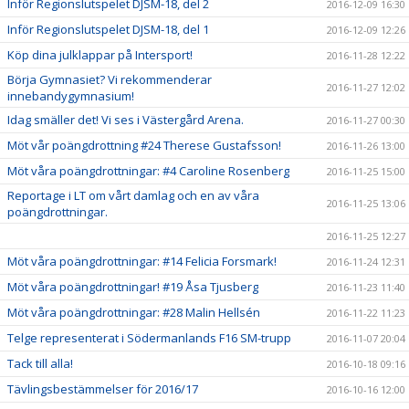
Inför Regionslutspelet DJSM-18, del 2
2016-12-09 16:30
Inför Regionslutspelet DJSM-18, del 1
2016-12-09 12:26
Köp dina julklappar på Intersport!
2016-11-28 12:22
Börja Gymnasiet? Vi rekommenderar
2016-11-27 12:02
innebandygymnasium!
Idag smäller det! Vi ses i Västergård Arena.
2016-11-27 00:30
Möt vår poängdrottning #24 Therese Gustafsson!
2016-11-26 13:00
Möt våra poängdrottningar: #4 Caroline Rosenberg
2016-11-25 15:00
Reportage i LT om vårt damlag och en av våra
2016-11-25 13:06
poängdrottningar.
2016-11-25 12:27
Möt våra poängdrottningar: #14 Felicia Forsmark!
2016-11-24 12:31
Möt våra poängdrottningar! #19 Åsa Tjusberg
2016-11-23 11:40
Möt våra poängdrottningar: #28 Malin Hellsén
2016-11-22 11:23
Telge representerat i Södermanlands F16 SM-trupp
2016-11-07 20:04
Tack till alla!
2016-10-18 09:16
Tävlingsbestämmelser för 2016/17
2016-10-16 12:00