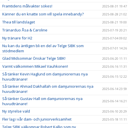
Framtidens målvakter sökes!
2025-08-31 19:47
Känner du en knatte som vill spela innebandy?
2025-08-28 21:02
Thea till landslaget
2025-08-21 19:00
Tränarduo Åsa & Caroline
2025-07-19 20:21
Ny tränare för H2
2025-07-04 09:02
Nu kan du äntligen bli en del av Telge SIBK som
2025-07-01 14:26
stödmedlem
Glad Midsommar Önskar Telge SIBK!
2025-06-20 11:11
Varmt välkommen Mikael Vauhkonen!
2025-06-16 11:31
Så tänker Kevin Haglund om damjuniorernas nya
2025-06-15 12:22
huvudtränare!
Så tänker Ahmad Dakhallah om damjuniorernas nya
2025-06-14 23:59
huvudtränare!
Så tänker Gustav Hall om damjuniorernas nya
2025-06-14 16:21
huvudtränare!
Ny styrelse vald
2025-06-10 20:29
Fler lag i vår dam- och juniorverksamhet
2025-05-18 11:11
Telge SIBK välkomnar Robert Kallio som ny