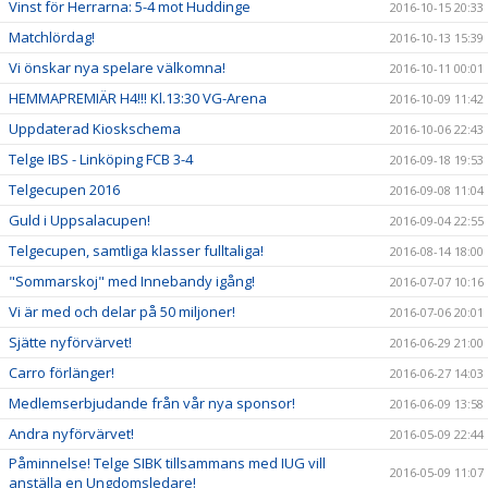
Vinst för Herrarna: 5-4 mot Huddinge
2016-10-15 20:33
Matchlördag!
2016-10-13 15:39
Vi önskar nya spelare välkomna!
2016-10-11 00:01
HEMMAPREMIÄR H4!!! Kl.13:30 VG-Arena
2016-10-09 11:42
Uppdaterad Kioskschema
2016-10-06 22:43
Telge IBS - Linköping FCB 3-4
2016-09-18 19:53
Telgecupen 2016
2016-09-08 11:04
Guld i Uppsalacupen!
2016-09-04 22:55
Telgecupen, samtliga klasser fulltaliga!
2016-08-14 18:00
"Sommarskoj" med Innebandy igång!
2016-07-07 10:16
Vi är med och delar på 50 miljoner!
2016-07-06 20:01
Sjätte nyförvärvet!
2016-06-29 21:00
Carro förlänger!
2016-06-27 14:03
Medlemserbjudande från vår nya sponsor!
2016-06-09 13:58
Andra nyförvärvet!
2016-05-09 22:44
Påminnelse! Telge SIBK tillsammans med IUG vill
2016-05-09 11:07
anställa en Ungdomsledare!