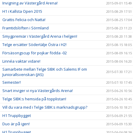
Invigning av Västergård Arena!
2015-09-01 15:49
H1 i Kallsta Open 2015
2015-08-29 17:51
Grattis Felicia och Natta!
2015-08-25 17:04
Framtidslöften i Sörmland
2015-08-23 11:23
Smygpremiär i Västergård Arena i helgen!
2015-08-20 11:38
Telge ersätter Södertälje Östra i H2!
2015-08-15 18:05
Försäsongscup för pojkar födda -02
2015-08-09 16:15
Linnéa vaktar vidare!
2015-08-06 16:20
Samarbete mellan Telge SIBK och Salems IF om
2015-07-30 17:21
Juniorallsvenskan (JAS)
Semester!
2015-07-10 17:45
Snart inviger vi nya Västergårds Arena!
2015-06-26 10:56
Telge SIBK:s hemsida på topplistan!
2015-06-26 10:45
Vill du vara med i Telge SIBK:s marknadsgrupp?
2015-06-10 18:21
H1 Truppbygget
2015-06-09 21:55
Duo är på igen!
2015-06-09 15:30
H1 Truppbygget
2015-06-06 08:36