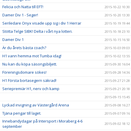
Felicia och Natta till EFT!
2015-10-22 10:30
Damer Div 1 - Seger!
2015-10-20 13:30
Seriledare Onyx visade upp sig i div 1 Herrar
2015-10-19 19:44
Stötta Telge SIBK! Delta i vårt nya lotteri.
2015-10-18 23:10
Damer Div 1
2015-10-15 16:50
Är du årets bästa coach?
2015-10-03 09:03
H1 vann hemma mot Tumba idag!
2015-10-02 13:55
Nu kan du köpa säsongsbiljett.
2015-09-30 16:04
Föreningsdomare sökes!
2015-09-28 14:36
H1 Första bortasegern säkrad!
2015-09-27 21:28
Seriepremiär H1, nerv och kamp
2015-09-21 20:18
2015-09-15 15:45
Lyckad invigning av Västergård Arena
2015-09-08 16:27
Tjäna pengar till laget.
2015-09-07 09:16
Innebandydagar på Intersport i Moraberg 4-6
2015-09-02 18:12
september