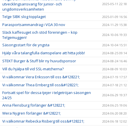
utvecklingsansvarig för junior- och
2025-05-11 22:18
ungdomsverksamheten
Telge SIBK slog topplaget
2025-01-09 16:56
Parasportsammandrag i VGA 30 nov
2024-11-29 15:38
Släck kaffesuget och stöd föreningen – köp
2024-10-06 19:33
Telgemuggen!
Säsongsstart för de yngsta
2024-10-04 15:51
Hjälp våra talangfulla damspelare att hitta jobb!
2024-08-25 09:14
STEKT Burger & Stuff blir ny huvudsponsor
2024-08-24 16:46
Vill du hjälpa till vid SSL-matcherna?
2024-08-09 10:03
Vi välkomnar Vera Eriksson till oss &#128221;
2024-07-19 17:57
Vi välkomnar Thea Ernberg till oss&#128221;
2024-07-18 21:12
Fortsatt spel för dessa tjejer i telgetröjan säsongen
2024-06-29 19:37
24/25
Anna Flensburg förlänger &#128221;
2024-06-25 19:06
Wera Nygren förlänger &#128221;
2024-06-20 08:20
Vi välkomnar Rebecka Risberg till oss&#128221;
2024-06-18 12:02