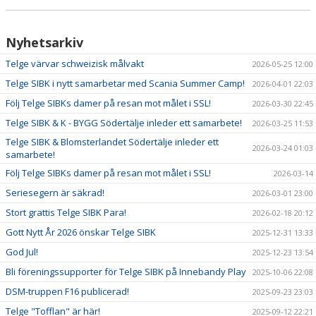
KÖP BILJETT
Nyhetsarkiv
LEDIGA JOBB!
Telge värvar schweizisk målvakt
2026-05-25 12:00
BILDGALLERI
Telge SIBK i nytt samarbetar med Scania Summer Camp!
2026-04-01 22:03
Följ Telge SIBKs damer på resan mot målet i SSL!
EXTERNA LÄNKAR
2026-03-30 22:45
Telge SIBK & K - BYGG Södertälje inleder ett samarbete!
2026-03-25 11:53
SPELA INNEBANDY I TELGE
Telge SIBK & Blomsterlandet Södertälje inleder ett
2026-03-24 01:03
samarbete!
Följ Telge SIBKs damer på resan mot målet i SSL!
2026-03-14
Seriesegern är säkrad!
2026-03-01 23:00
Stort grattis Telge SIBK Para!
2026-02-18 20:12
Gott Nytt År 2026 önskar Telge SIBK
2025-12-31 13:33
God Jul!
2025-12-23 13:54
Bli föreningssupporter för Telge SIBK på Innebandy Play
2025-10-06 22:08
DSM-truppen F16 publicerad!
2025-09-23 23:03
Telge "Tofflan" är här!
2025-09-12 22:21