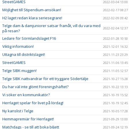
StreetGAMES
2022-03-04 13:00
Möjlighet till Stipendium-ansökan!
2022-02-17 08:27
H2 laget redan klara seriesegrare!
2022-02-09 09:42
Telge dam & damjuniorer satsar framåt, vill du vara med
2022-02-04 12:37
på resan?
Ledare för Sörmlandslaget F16
2022-01-28 10:50
Viktig information!
2021-12-01 16:32
Uttagna till distriktslaget!
2021-11-23 23:29
StreetGAMES
2021-11-06 13:45
Telge SIBK-muggen!
2021-11-05 12:57
Telge SIBK nattvandrar för ett tryggare Södertälje
2021-10-27 15:28
Du har väl inte glömt Föreningshäftet?
2021-10-22 13:13
Vi söker en kommunikatör?
2021-10-19 15:52
Herrlaget spelar för livet på lördag!
2021-10-19 12:45
Ny kanslist i Telge
2021-10-05 17:28
Hemmapremiär för Herrlaget!
2021-09-29 13:00
Matchdags - se till att boka biljett
2021-09-24 12:19