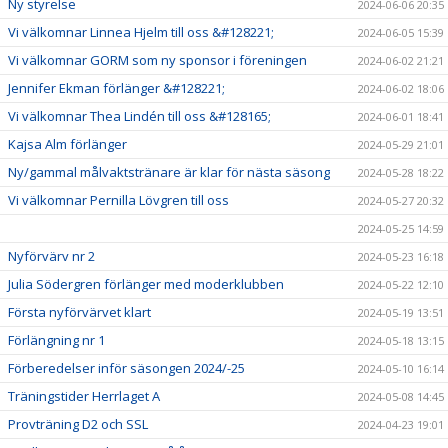
Ny styrelse
2024-06-06 20:35
Vi välkomnar Linnea Hjelm till oss &#128221;
2024-06-05 15:39
Vi välkomnar GORM som ny sponsor i föreningen
2024-06-02 21:21
Jennifer Ekman förlänger &#128221;
2024-06-02 18:06
Vi välkomnar Thea Lindén till oss &#128165;
2024-06-01 18:41
Kajsa Alm förlänger
2024-05-29 21:01
Ny/gammal målvaktstränare är klar för nästa säsong
2024-05-28 18:22
Vi välkomnar Pernilla Lövgren till oss
2024-05-27 20:32
2024-05-25 14:59
Nyförvärv nr 2
2024-05-23 16:18
Julia Södergren förlänger med moderklubben
2024-05-22 12:10
Första nyförvärvet klart
2024-05-19 13:51
Förlängning nr 1
2024-05-18 13:15
Förberedelser inför säsongen 2024/-25
2024-05-10 16:14
Träningstider Herrlaget A
2024-05-08 14:45
Provträning D2 och SSL
2024-04-23 19:01