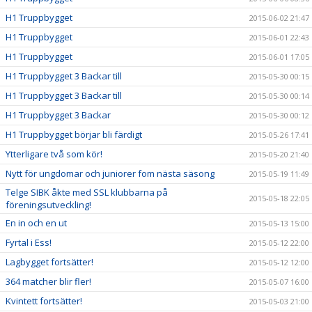
H1 Truppbygget
2015-06-02 21:47
H1 Truppbygget
2015-06-01 22:43
H1 Truppbygget
2015-06-01 17:05
H1 Truppbygget 3 Backar till
2015-05-30 00:15
H1 Truppbygget 3 Backar till
2015-05-30 00:14
H1 Truppbygget 3 Backar
2015-05-30 00:12
H1 Truppbygget börjar bli färdigt
2015-05-26 17:41
Ytterligare två som kör!
2015-05-20 21:40
Nytt för ungdomar och juniorer fom nästa säsong
2015-05-19 11:49
Telge SIBK åkte med SSL klubbarna på
2015-05-18 22:05
föreningsutveckling!
En in och en ut
2015-05-13 15:00
Fyrtal i Ess!
2015-05-12 22:00
Lagbygget fortsätter!
2015-05-12 12:00
364 matcher blir fler!
2015-05-07 16:00
Kvintett fortsätter!
2015-05-03 21:00