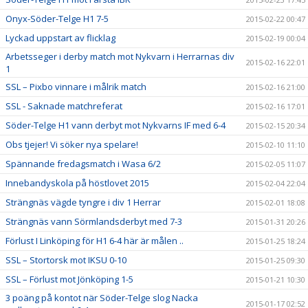
Onyx-Söder-Telge H1 7-5
2015-02-22 00:47
Lyckad uppstart av flicklag
2015-02-19 00:04
Arbetsseger i derby match mot Nykvarn i Herrarnas div
2015-02-16 22:01
1
SSL – Pixbo vinnare i målrik match
2015-02-16 21:00
SSL - Saknade matchreferat
2015-02-16 17:01
Söder-Telge H1 vann derbyt mot Nykvarns IF med 6-4
2015-02-15 20:34
Obs tjejer! Vi söker nya spelare!
2015-02-10 11:10
Spännande fredagsmatch i Wasa 6/2
2015-02-05 11:07
Innebandyskola på höstlovet 2015
2015-02-04 22:04
Strängnäs vägde tyngre i div 1 Herrar
2015-02-01 18:08
Strängnäs vann Sörmlandsderbyt med 7-3
2015-01-31 20:26
Förlust I Linköping för H1 6-4 här är målen ..
2015-01-25 18:24
SSL – Stortorsk mot IKSU 0-10
2015-01-25 09:30
SSL – Förlust mot Jönköping 1-5
2015-01-21 10:30
3 poäng på kontot när Söder-Telge slog Nacka
2015-01-17 02:52