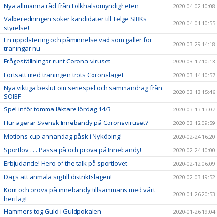
Nya allmänna råd från Folkhälsomyndigheten
2020-04-02 10:08
Valberedningen söker kandidater till Telge SIBKs
2020-04-01 10:55
styrelse!
En uppdatering och påminnelse vad som gäller för
2020-03-29 14:18
träningar nu
Frågeställningar runt Corona-viruset
2020-03-17 10:13
Fortsätt med träningen trots Coronaläget
2020-03-14 10:57
Nya viktiga beslut om seriespel och sammandrag från
2020-03-13 15:46
SÖIBF
Spel inför tomma läktare lördag 14/3
2020-03-13 13:07
Hur agerar Svensk Innebandy på Coronaviruset?
2020-03-12 09:59
Motions-cup annandag påsk i Nyköping!
2020-02-24 16:20
Sportlov . . . Passa på och prova på Innebandy!
2020-02-24 10:00
Erbjudande! Hero of the talk på sportlovet
2020-02-12 06:09
Dags att anmäla sig till distriktslagen!
2020-02-03 19:52
Kom och prova på innebandy tillsammans med vårt
2020-01-26 20:53
herrlag!
Hammers tog Guld i Guldpokalen
2020-01-26 19:04