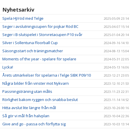
Nyhetsarkiv
Spela HJ/röd med Telge
2025-05-09 23:14
Seger i avslutningscupen för pojkar Röd BC
2025-04-07 15:14
Seger i B-slutspelet i Storvretacupen P10 svår
2025-01-04 20:14
Silver i Sollentuna Floorball Cup
2024-09-16 14:10
Säsongsstart och träningsmatcher
2024-08-13 15:04
Moments of the year - spelare för spelare
2024-05-31 22:05
Lycka!
2024-05-13 16:06
Årets utmärkelser för spelarna i Telge SIBK P09/10
2023-12-21 23:05
Några bilder från vinster mot Nykvarn
2023-12-10 21:53
Passningsträning utan målis
2023-11-23 22:31
Rörlighet bakom ryggen och snabba beslut
2023-11-14 14:52
Hitta avslut lite längre från mål
2023-10-26 00:16
Så gör vi mål från halvplan
2023-10-04 22:36
Give and go - passa och förflytta sig
2023-10-03 13:14