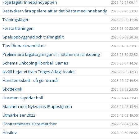
Följa laget i Innebandyappen
2023-10-01 09:11
Det tycker våra spelare att är det bästa med innebandy
2023-09-20 23:03
Träningsläger
2023-09-10 15:06
Första träningen
2023-08-20 22:05
Speluppbyggnad och träningsflit
2023-05-08 20:34
Tips för backhandskott
2023-04-04 21:31
Preliminära laguttagningar till matcherna i Linköping
2023-03-30 22:32
Schema Linköping Floorball Games
2023-03-24 14:08
Ikväll hejar vi fram Telges A-lag i kvalet
2023-03-15 12:39
Handledsskott - så gör du mål
2023-02-27 19:34
Skotteknik
2023-02-02 23:35
Hur man skyddar boll
2023-01-24 21:43
Matchen mot Nykvarns IF uppskjuten
2023-01-18 13:54
Utmärkelser 2022
2022-12-22 19:05
Höstterminens sista matcher
2022-12-04 23:26
Höstlov
2022-10-30 20:22