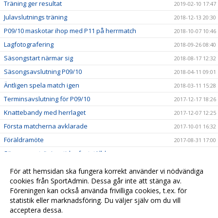
Träning ger resultat
2019-02-10 17:47
Julavslutnings träning
2018-12-13 20:30
P09/10 maskotar ihop med P11 på herrmatch
2018-10-07 10:46
Lagfotografering
2018-09-26 08:40
Säsongstart närmar sig
2018-08-17 12:32
Säsongsavslutning P09/10
2018-04-11 09:01
Äntligen spela match igen
2018-03-11 15:28
Terminsavslutning för P09/10
2017-12-17 18:26
Knattebandy med herrlaget
2017-12-07 12:25
Första matcherna avklarade
2017-10-01 16:32
Föräldramöte
2017-08-31 17:00
Säsongens träningstider fastställda
2017-08-09 20:36
P10 maskot på herrlagsmatch
2017-02-12 10:41
För att hemsidan ska fungera korrekt använder vi nödvändiga
P10 testar äntligen målvaktsutrustningen
cookies från SportAdmin. Dessa går inte att stänga av.
2016-12-04 21:11
Föreningen kan också använda frivilliga cookies, t.ex. för
RosenkranzPhotography
2015-11-18 10:51
statistik eller marknadsföring. Du väljer själv om du vill
acceptera dessa.