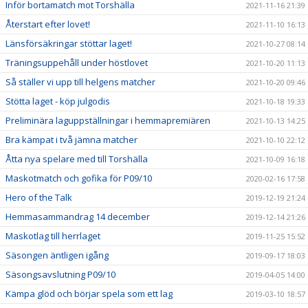
Inför bortamatch mot Torshälla
2021-11-16 21:39
Återstart efter lovet!
2021-11-10 16:13
Länsförsäkringar stöttar laget!
2021-10-27 08:14
Träningsuppehåll under höstlovet
2021-10-20 11:13
Så ställer vi upp till helgens matcher
2021-10-20 09:46
Stötta laget - köp julgodis
2021-10-18 19:33
Preliminära laguppställningar i hemmapremiären
2021-10-13 14:25
Bra kämpat i två jämna matcher
2021-10-10 22:12
Åtta nya spelare med till Torshälla
2021-10-09 16:18
Maskotmatch och gofika för P09/10
2020-02-16 17:58
Hero of the Talk
2019-12-19 21:24
Hemmasammandrag 14 december
2019-12-14 21:26
Maskotlag till herrlaget
2019-11-25 15:52
Säsongen äntligen igång
2019-09-17 18:03
Säsongsavslutning P09/10
2019-04-05 14:00
Kämpa glöd och börjar spela som ett lag
2019-03-10 18:57