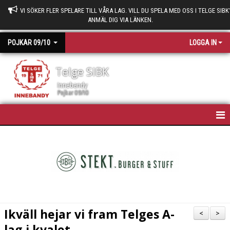
VI SÖKER FLER SPELARE TILL VÅRA LAG. VILL DU SPELA MED OSS I TELGE SIBK
ANMÄL DIG VIA LÄNKEN.
POJKAR 09/10
LOGGA IN
Telge SIBK
Innebandy
Pojkar 09/10
HEM
NYHETER
KALENDER
TRUPPEN
Ikväll hejar vi fram Telges A-
<
>
BILDGALLERI
lag i kvalet