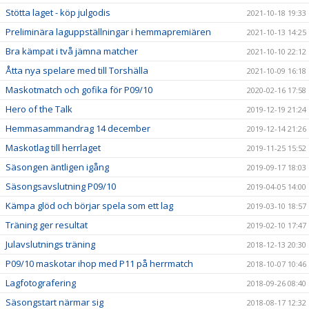
Stötta laget - köp julgodis
2021-10-18 19:33
Preliminära laguppställningar i hemmapremiären
2021-10-13 14:25
Bra kämpat i två jämna matcher
2021-10-10 22:12
Åtta nya spelare med till Torshälla
2021-10-09 16:18
Maskotmatch och gofika för P09/10
2020-02-16 17:58
Hero of the Talk
2019-12-19 21:24
Hemmasammandrag 14 december
2019-12-14 21:26
Maskotlag till herrlaget
2019-11-25 15:52
Säsongen äntligen igång
2019-09-17 18:03
Säsongsavslutning P09/10
2019-04-05 14:00
Kämpa glöd och börjar spela som ett lag
2019-03-10 18:57
Träning ger resultat
2019-02-10 17:47
Julavslutnings träning
2018-12-13 20:30
P09/10 maskotar ihop med P11 på herrmatch
2018-10-07 10:46
Lagfotografering
2018-09-26 08:40
Säsongstart närmar sig
2018-08-17 12:32