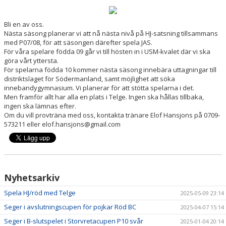
DOKUMENT
Bli en av oss.
Nästa säsong planerar vi att nå nästa nivå på HJ-satsning tillsammans
KONTAKT
med P07/08, för att säsongen därefter spela JAS.
För våra spelare födda 09 går vi till hösten in i USM-kvalet där vi ska
MATCHER
göra vårt yttersta.
För spelarna födda 10 kommer nästa säsong innebära uttagningar till
distriktslaget för Södermanland, samt möjlighet att söka
LAGETS INSTA
innebandygymnasium. Vi planerar för att stötta spelarna i det.
Men framför allt har alla en plats i Telge. Ingen ska hållas tillbaka,
ingen ska lämnas efter.
Om du vill provträna med oss, kontakta tränare Elof Hansjons på 0709-
573211 eller elof.hansjons@gmail.com
Nyhetsarkiv
Spela HJ/röd med Telge
2025-05-09 23:14
Seger i avslutningscupen för pojkar Röd BC
2025-04-07 15:14
Seger i B-slutspelet i Storvretacupen P10 svår
2025-01-04 20:14