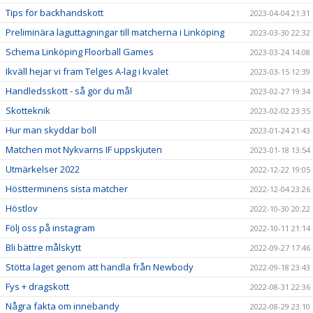
Tips för backhandskott
2023-04-04 21:31
Preliminära laguttagningar till matcherna i Linköping
2023-03-30 22:32
Schema Linköping Floorball Games
2023-03-24 14:08
Ikväll hejar vi fram Telges A-lag i kvalet
2023-03-15 12:39
Handledsskott - så gör du mål
2023-02-27 19:34
Skotteknik
2023-02-02 23:35
Hur man skyddar boll
2023-01-24 21:43
Matchen mot Nykvarns IF uppskjuten
2023-01-18 13:54
Utmärkelser 2022
2022-12-22 19:05
Höstterminens sista matcher
2022-12-04 23:26
Höstlov
2022-10-30 20:22
Följ oss på instagram
2022-10-11 21:14
Bli bättre målskytt
2022-09-27 17:46
Stötta laget genom att handla från Newbody
2022-09-18 23:43
Fys + dragskott
2022-08-31 22:36
Några fakta om innebandy
2022-08-29 23:10