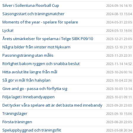
Silver i Sollentuna Floorball Cup
2024-09-16 14:10
Säsongsstart och träningsmatcher
2024-08-13 15:04
Moments of the year - spelare för spelare
2024-05-31 22:05
Lycka!
2024-05-13 16:06
Årets utmärkelser för spelarna i Telge SIBK P09/10
2023-12-21 23:05
Några bilder från vinster mot Nykvarn
2023-12-10 21:53
Passningsträning utan målis
2023-11-23 22:31
Rörlighet bakom ryggen och snabba beslut
2023-11-14 14:52
Hitta avslut lite längre från mål
2023-10-26 00:16
Så gör vi mål från halvplan
2023-10-04 22:36
Give and go - passa och förflytta sig
2023-10-03 13:14
Följa laget i Innebandyappen
2023-10-01 09:11
Det tycker våra spelare att är det bästa med innebandy
2023-09-20 23:03
Träningsläger
2023-09-10 15:06
Första träningen
2023-08-20 22:05
Speluppbyggnad och träningsflit
2023-05-08 20:34