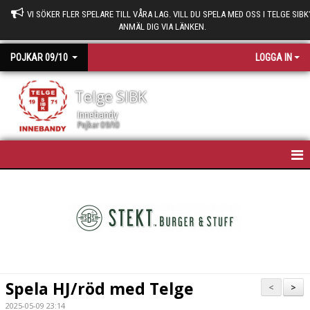
VI SÖKER FLER SPELARE TILL VÅRA LAG. VILL DU SPELA MED OSS I TELGE SIBK
ANMÄL DIG VIA LÄNKEN.
POJKAR 09/10
LOGGA IN
Telge SIBK
Innebandy
Pojkar 09/10
HEM
NYHETER
KALENDER
TRUPPEN
Spela HJ/röd med Telge
<
>
BILDGALLERI
2025-05-09 23:14