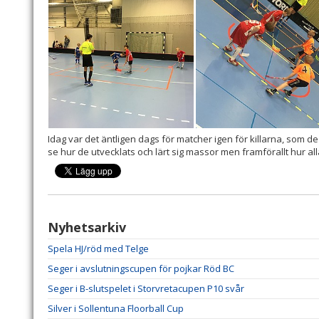
Idag var det äntligen dags för matcher igen för killarna, som de
se hur de utvecklats och lärt sig massor men framförallt hur al
Nyhetsarkiv
Spela HJ/röd med Telge
Seger i avslutningscupen för pojkar Röd BC
Seger i B-slutspelet i Storvretacupen P10 svår
Silver i Sollentuna Floorball Cup