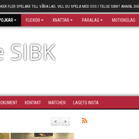
ÖKER FLER SPELARE TILL VÅRA LAG. VILL DU SPELA MED OSS I TELGE SIBK? ANMÄL DIG
POJKAR
FLICKOR
KNATTAR
PARALAG
MOTIONSLAG
e SIBK
DOKUMENT
KONTAKT
MATCHER
LAGETS INSTA
<
>