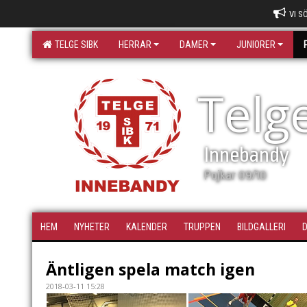
VI S
TELGE SIBK
HERRAR
DAMER
JUNIORER
Telg
Innebandy
Pojkar 09/10
HEM
NYHETER
KALENDER
TRUPPEN
BILDGALLERI
Äntligen spela match igen
2018-03-11 15:28