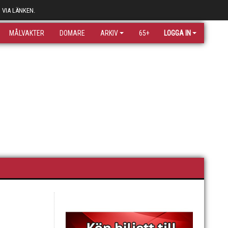
 VIA LÄNKEN.
MÅLVAKTER
DOMARE
ARKIV
65+
LOGGA IN