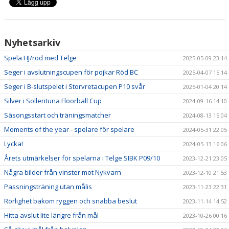
Nyhetsarkiv
Spela HJ/röd med Telge
2025-05-09 23:14
Seger i avslutningscupen för pojkar Röd BC
2025-04-07 15:14
Seger i B-slutspelet i Storvretacupen P10 svår
2025-01-04 20:14
Silver i Sollentuna Floorball Cup
2024-09-16 14:10
Säsongsstart och träningsmatcher
2024-08-13 15:04
Moments of the year - spelare för spelare
2024-05-31 22:05
Lycka!
2024-05-13 16:06
Årets utmärkelser för spelarna i Telge SIBK P09/10
2023-12-21 23:05
Några bilder från vinster mot Nykvarn
2023-12-10 21:53
Passningsträning utan målis
2023-11-23 22:31
Rörlighet bakom ryggen och snabba beslut
2023-11-14 14:52
Hitta avslut lite längre från mål
2023-10-26 00:16