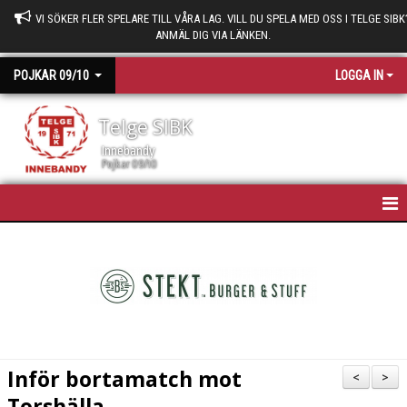
VI SÖKER FLER SPELARE TILL VÅRA LAG. VILL DU SPELA MED OSS I TELGE SIBK
ANMÄL DIG VIA LÄNKEN.
POJKAR 09/10
LOGGA IN
Telge SIBK
Innebandy
Pojkar 09/10
HEM
NYHETER
KALENDER
TRUPPEN
Inför bortamatch mot
<
>
BILDGALLERI
Torshälla