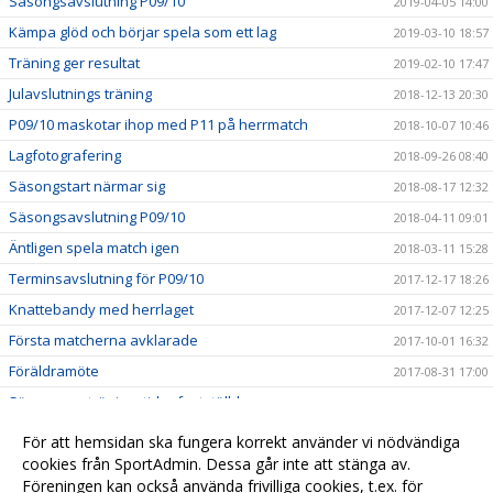
Säsongsavslutning P09/10
2019-04-05 14:00
Kämpa glöd och börjar spela som ett lag
2019-03-10 18:57
Träning ger resultat
2019-02-10 17:47
Julavslutnings träning
2018-12-13 20:30
P09/10 maskotar ihop med P11 på herrmatch
2018-10-07 10:46
Lagfotografering
2018-09-26 08:40
Säsongstart närmar sig
2018-08-17 12:32
Säsongsavslutning P09/10
2018-04-11 09:01
Äntligen spela match igen
2018-03-11 15:28
Terminsavslutning för P09/10
2017-12-17 18:26
Knattebandy med herrlaget
2017-12-07 12:25
Första matcherna avklarade
2017-10-01 16:32
Föräldramöte
2017-08-31 17:00
Säsongens träningstider fastställda
2017-08-09 20:36
P10 maskot på herrlagsmatch
2017-02-12 10:41
För att hemsidan ska fungera korrekt använder vi nödvändiga
P10 testar äntligen målvaktsutrustningen
cookies från SportAdmin. Dessa går inte att stänga av.
2016-12-04 21:11
Föreningen kan också använda frivilliga cookies, t.ex. för