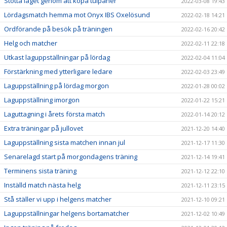
Stötta laget genom att köpa tulpaner
2022-03-08 19:43
Lördagsmatch hemma mot Onyx IBS Oxelösund
2022-02-18 14:21
Ordförande på besök på träningen
2022-02-16 20:42
Helg och matcher
2022-02-11 22:18
Utkast laguppställningar på lördag
2022-02-04 11:04
Förstärkning med ytterligare ledare
2022-02-03 23:49
Laguppställning på lördag morgon
2022-01-28 00:02
Laguppställning imorgon
2022-01-22 15:21
Laguttagning i årets första match
2022-01-14 20:12
Extra träningar på jullovet
2021-12-20 14:40
Laguppställning sista matchen innan jul
2021-12-17 11:30
Senarelagd start på morgondagens träning
2021-12-14 19:41
Terminens sista träning
2021-12-12 22:10
Inställd match nästa helg
2021-12-11 23:15
Stå ställer vi upp i helgens matcher
2021-12-10 09:21
Laguppställningar helgens bortamatcher
2021-12-02 10:49