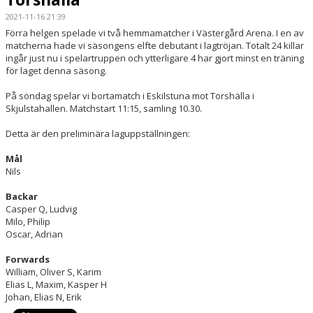
2021-11-16 21:39
DOKUMENT
Förra helgen spelade vi två hemmamatcher i Västergård Arena. I en av
matcherna hade vi säsongens elfte debutant i lagtröjan. Totalt 24 killar
KONTAKT
ingår just nu i spelartruppen och ytterligare 4 har gjort minst en träning
för laget denna säsong.
MATCHER
På söndag spelar vi bortamatch i Eskilstuna mot Torshälla i
Skjulstahallen. Matchstart 11:15, samling 10.30.
LAGETS INSTA
Detta är den preliminära laguppställningen:
Mål
Nils
Backar
Casper Q, Ludvig
Milo, Philip
Oscar, Adrian
Forwards
William, Oliver S, Karim
Elias L, Maxim, Kasper H
Johan, Elias N, Erik