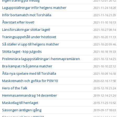
Ingen träning på fredag
2021-12-01 20:12
Laguppställningar inför helgens matcher
2021-11-24 14:28
Inför bortamatch mot Torshälla
2021-11-16 21:39
Återstart efter lovet!
2021-11-10 16:13
Länsförsäkringar stöttar laget!
2021-10-27 08:14
Träningsuppehåll under höstlovet
2021-10-20 11:13
Så ställer vi upp till helgens matcher
2021-10-20 09:46
Stötta laget - köp julgodis
2021-10-18 19:33
Preliminära laguppställningar i hemmapremiären
2021-10-13 14:25
Bra kämpat i två jämna matcher
2021-10-10 22:12
Åtta nya spelare med till Torshälla
2021-10-09 16:18
Maskotmatch och gofika för P09/10
2020-02-16 17:58
Hero of the Talk
2019-12-19 21:24
Hemmasammandrag 14 december
2019-12-14 21:26
Maskotlag till herrlaget
2019-11-25 15:52
Säsongen äntligen igång
2019-09-17 18:03