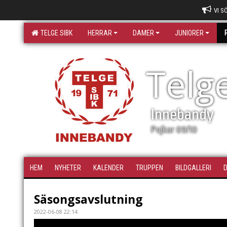
VI S
TELGE SIBK
HERRAR
DAMER
JUNIORER
Telg
Innebandy
Pojkar 09/10
HEM
NYHETER
KALENDER
TRUPPEN
BILDGALLERI
Säsongsavslutning
2022-06-08 22:14