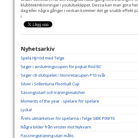
klubbteknikövningar i youtubeklippet. Dessa kan man göra h
dag eller några gånger i veckan kommer det ge snabb effekt på
i.
Nyhetsarkiv
Spela HJ/röd med Telge
Seger i avslutningscupen för pojkar Röd BC
Seger i B-slutspelet i Storvretacupen P10 svår
Silver i Sollentuna Floorball Cup
Säsongsstart och träningsmatcher
Moments of the year - spelare för spelare
Lycka!
Årets utmärkelser för spelarna i Telge SIBK P09/10
Några bilder från vinster mot Nykvarn
Passningsträning utan målis