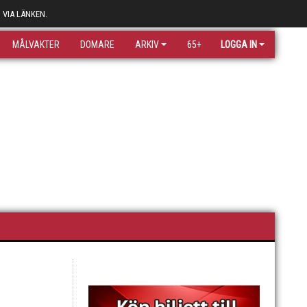
 VIA LÄNKEN.
MÅLVAKTER
DOMARE
ARKIV
65+
LOGGA IN