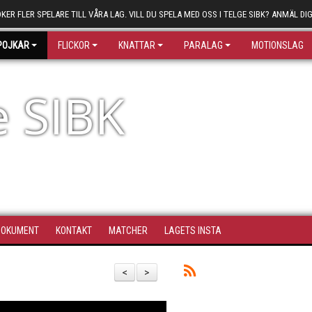
ÖKER FLER SPELARE TILL VÅRA LAG. VILL DU SPELA MED OSS I TELGE SIBK? ANMÄL DIG
POJKAR
FLICKOR
KNATTAR
PARALAG
MOTIONSLAG
e SIBK
DOKUMENT
KONTAKT
MATCHER
LAGETS INSTA
<
>