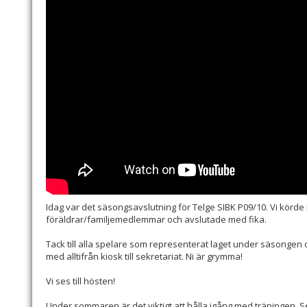
Idag var det säsongsavslutning för Telge SIBK P09/10. Vi körde
föräldrar/familjemedlemmar och avslutade med fika.
Tack till alla spelare som representerat laget under säsongen och
med alltifrån kiosk till sekretariat. Ni är grymma!
Vi ses till hösten!
Under sommaren är det viktigt att hålla igång med träningen.