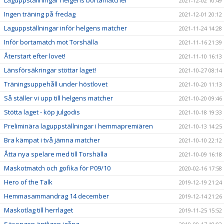
Laguppställningar helgens bortamatcher
2021-12-02 10:49
Ingen träning på fredag
2021-12-01 20:12
Laguppställningar inför helgens matcher
2021-11-24 14:28
Inför bortamatch mot Torshälla
2021-11-16 21:39
Återstart efter lovet!
2021-11-10 16:13
Länsförsäkringar stöttar laget!
2021-10-27 08:14
Träningsuppehåll under höstlovet
2021-10-20 11:13
Så ställer vi upp till helgens matcher
2021-10-20 09:46
Stötta laget - köp julgodis
2021-10-18 19:33
Preliminära laguppställningar i hemmapremiären
2021-10-13 14:25
Bra kämpat i två jämna matcher
2021-10-10 22:12
Åtta nya spelare med till Torshälla
2021-10-09 16:18
Maskotmatch och gofika för P09/10
2020-02-16 17:58
Hero of the Talk
2019-12-19 21:24
Hemmasammandrag 14 december
2019-12-14 21:26
Maskotlag till herrlaget
2019-11-25 15:52