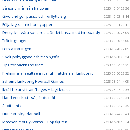
Hitta avslut lite längre från mål
2023-10-26 00:16
Så gör vi mål från halvplan
2023-10-04 22:36
Give and go - passa och förflytta sig
2023-10-03 13:14
Följa laget i Innebandyappen
2023-10-01 09:11
Det tycker våra spelare att är det bästa med innebandy
2023-09-20 23:03
Träningsläger
2023-09-10 15:06
Första träningen
2023-08-20 22:05
Speluppbyggnad och träningsflit
2023-05-08 20:34
Tips för backhandskott
2023-04-04 21:31
Preliminära laguttagningar till matcherna i Linköping
2023-03-30 22:32
Schema Linköping Floorball Games
2023-03-24 14:08
Ikväll hejar vi fram Telges A-lag i kvalet
2023-03-15 12:39
Handledsskott - så gör du mål
2023-02-27 19:34
Skotteknik
2023-02-02 23:35
Hur man skyddar boll
2023-01-24 21:43
Matchen mot Nykvarns IF uppskjuten
2023-01-18 13:54