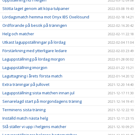
Uppställning nu i helgen
2022-03-12 09:08
Stötta laget genom att köpa tulpaner
2022-03-08 19:43
Lördagsmatch hemma mot Onyx IBS Oxelösund
2022-02-18 14:21
Ordförande på besök på träningen
2022-02-16 20:42
Helg och matcher
2022-02-11 22:18
Utkast laguppställningar på lördag
2022-02-04 11:04
Förstärkning med ytterligare ledare
2022-02-03 23:49
Laguppställning på lördag morgon
2022-01-28 00:02
Laguppställning imorgon
2022-01-22 15:21
Laguttagning i årets första match
2022-01-14 20:12
Extra träningar på jullovet
2021-12-20 14:40
Laguppställning sista matchen innan jul
2021-12-17 11:30
Senarelagd start på morgondagens träning
2021-12-14 19:41
Terminens sista träning
2021-12-12 22:10
Inställd match nästa helg
2021-12-11 23:15
Stå ställer vi upp i helgens matcher
2021-12-10 09:21