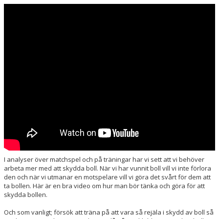
DOKUMENT
KONTAKT
MATCHER
LAGETS INSTA
I analyser över matchspel och på träningar har vi sett att vi behöver
arbeta mer med att skydda boll. När vi har vunnit boll vill vi inte förlora
den och när vi utmanar en motspelare vill vi göra det svårt för dem att
ta bollen. Här är en bra video om hur man bör tänka och göra för att
skydda bollen.
Och som vanligt; försök att träna på att vara så rejäla i skydd av boll så