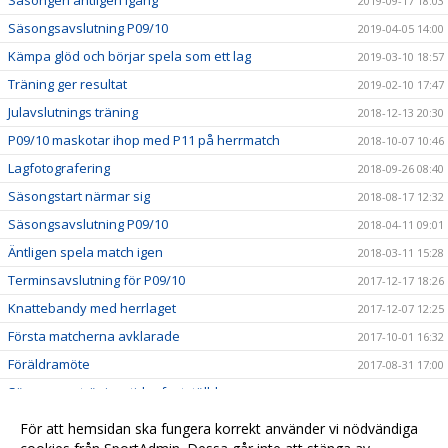
Säsongen äntligen igång
2019-09-17 18:03
Säsongsavslutning P09/10
2019-04-05 14:00
Kämpa glöd och börjar spela som ett lag
2019-03-10 18:57
Träning ger resultat
2019-02-10 17:47
Julavslutnings träning
2018-12-13 20:30
P09/10 maskotar ihop med P11 på herrmatch
2018-10-07 10:46
Lagfotografering
2018-09-26 08:40
Säsongstart närmar sig
2018-08-17 12:32
Säsongsavslutning P09/10
2018-04-11 09:01
Äntligen spela match igen
2018-03-11 15:28
Terminsavslutning för P09/10
2017-12-17 18:26
Knattebandy med herrlaget
2017-12-07 12:25
Första matcherna avklarade
2017-10-01 16:32
Föräldramöte
2017-08-31 17:00
Säsongens träningstider fastställda
2017-08-09 20:36
P10 maskot på herrlagsmatch
2017-02-12 10:41
För att hemsidan ska fungera korrekt använder vi nödvändiga