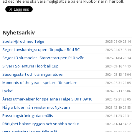
att det inte ens ska vara möjligt att slå på era klubbor när ni har boll.
Nyhetsarkiv
Spela HJ/röd med Telge
2025-05-09 23:14
Seger i avslutningscupen för pojkar Röd BC
2025-04-07 15:14
Seger i B-slutspelet i Storvretacupen P10 svår
2025-01-04 20:14
Silver i Sollentuna Floorball Cup
2024-09-16 14:10
Säsongsstart och träningsmatcher
2024-08-13 15:04
Moments of the year - spelare för spelare
2024-05-31 22:05
Lycka!
2024-05-13 16:06
Årets utmärkelser för spelarna i Telge SIBK P09/10
2023-12-21 23:05
Några bilder från vinster mot Nykvarn
2023-12-10 21:53
Passningsträning utan målis
2023-11-23 22:31
Rörlighet bakom ryggen och snabba beslut
2023-11-14 14:52