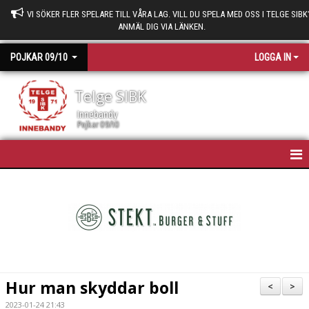
VI SÖKER FLER SPELARE TILL VÅRA LAG. VILL DU SPELA MED OSS I TELGE SIBK
ANMÄL DIG VIA LÄNKEN.
POJKAR 09/10
LOGGA IN
Telge SIBK
Innebandy
Pojkar 09/10
HEM
NYHETER
KALENDER
TRUPPEN
Hur man skyddar boll
<
>
BILDGALLERI
2023-01-24 21:43