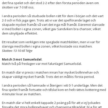
det fina spelet och det stod 2-2 efter den första perioden även om
skotten var 7-3 till oss.
I andra perioden så studsade bollen rätt för dem i början och det vart
2-3 och vi fick jaga igen. Trots att vi var det spelförande laget och
skapade mycket framåt så vart det inga mål framåt. Däremot slarvade
vi med bollen i egna zonen, vilket gav Sandviken bra chanser, vilket
dem utnyttjade effektivt.
Ett resultat som verkligen inte speglade matchbilden, men vi var för
slarviga med bollen i egna zonen, vilket kostade oss matchen.
Skotten: 13-10 till Telge
Match 3 mot Samuelsdal.
Match två på fredagen var mot Falunlaget Samuelsdal.
En match där vi precis i matchen innan har mycket bollinnehav och
skapar väldigt mycket framåt. Trots det en mållös första period.
I andra perioden så hamnade vi återigen i ett 0-1 underläge. Men det
fina spelet framåt fortsatte och tillslut kom en helt rättvis kvittering med
4 minuter kvar av matchen.
En match där vi helt enkelt tappade 2 poäng på för att vi ej lyckades
förvalta det stora bollinnehavet och chanserna tillräckligt, bl.a för att