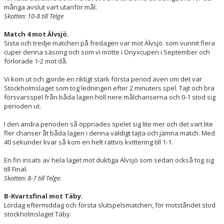
många avslut vart utanför mål.
Skotten: 10-8 till Telge
Match 4 mot Älvsjö.
Sista och tredje matchen på fredagen var mot Älvsjö. som vunnit flera
cuper denna säsong och som vi mötte i Onyxcupen i September och
förlorade 1-2 mot då.
Vi kom ut och gjorde en riktigt stark första period även om det var
Stockholmslaget som tog ledningen efter 2 minuters spel. Tajt och bra
försvarsspel från båda lagen höll nere målchanserna och 0-1 stod sig
perioden ut.
I den andra perioden så öppnades spelet sig lite mer och det vart lite
fler chanser åt båda lagen i denna väldigt tajta och jämna match. Med
40 sekunder kvar så kom en helt rättvis kvittering till 1-1.
En fin insats av hela laget mot duktiga Älvsjö som sedan också tog sig
till Final.
Skotten: 8-7 till Telge.
B-Kvartsfinal mot Täby.
Lördag eftermiddag och första slutspelsmatchen, för motståndet stod
stockholmslaget Täby.