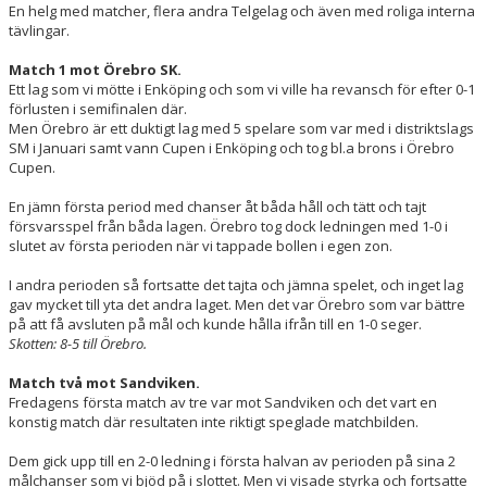
En helg med matcher, flera andra Telgelag och även med roliga interna
tävlingar.
Match 1 mot Örebro SK.
Ett lag som vi mötte i Enköping och som vi ville ha revansch för efter 0-1
förlusten i semifinalen där.
Men Örebro är ett duktigt lag med 5 spelare som var med i distriktslags
SM i Januari samt vann Cupen i Enköping och tog bl.a brons i Örebro
Cupen.
En jämn första period med chanser åt båda håll och tätt och tajt
försvarsspel från båda lagen. Örebro tog dock ledningen med 1-0 i
slutet av första perioden när vi tappade bollen i egen zon.
I andra perioden så fortsatte det tajta och jämna spelet, och inget lag
gav mycket till yta det andra laget. Men det var Örebro som var bättre
på att få avsluten på mål och kunde hålla ifrån till en 1-0 seger.
Skotten: 8-5 till Örebro.
Match två mot Sandviken.
Fredagens första match av tre var mot Sandviken och det vart en
konstig match där resultaten inte riktigt speglade matchbilden.
Dem gick upp till en 2-0 ledning i första halvan av perioden på sina 2
målchanser som vi bjöd på i slottet. Men vi visade styrka och fortsatte