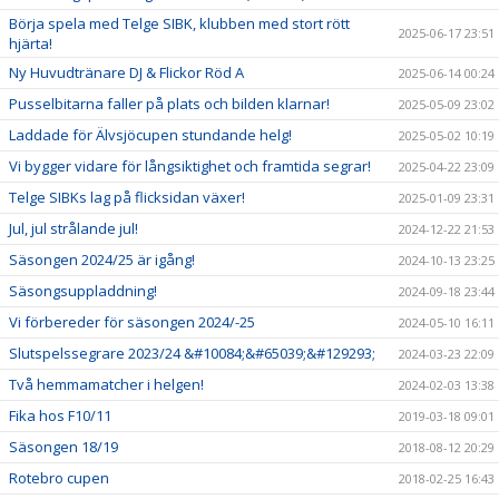
Börja spela med Telge SIBK, klubben med stort rött
2025-06-17 23:51
hjärta!
Ny Huvudtränare DJ & Flickor Röd A
2025-06-14 00:24
Pusselbitarna faller på plats och bilden klarnar!
2025-05-09 23:02
Laddade för Älvsjöcupen stundande helg!
2025-05-02 10:19
Vi bygger vidare för långsiktighet och framtida segrar!
2025-04-22 23:09
Telge SIBKs lag på flicksidan växer!
2025-01-09 23:31
Jul, jul strålande jul!
2024-12-22 21:53
Säsongen 2024/25 är igång!
2024-10-13 23:25
Säsongsuppladdning!
2024-09-18 23:44
Vi förbereder för säsongen 2024/-25
2024-05-10 16:11
Slutspelssegrare 2023/24 &#10084;&#65039;&#129293;
2024-03-23 22:09
Två hemmamatcher i helgen!
2024-02-03 13:38
Fika hos F10/11
2019-03-18 09:01
Säsongen 18/19
2018-08-12 20:29
Rotebro cupen
2018-02-25 16:43