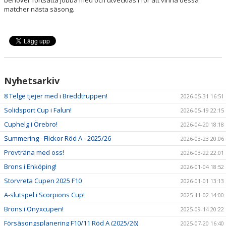
behöver fortsätta jobba med och utvecklas i för att vinna dessa
matcher nästa säsong.
Nyhetsarkiv
8 Telge tjejer med i Breddtruppen!
2026-05-31 16:51
Solidsport Cup i Falun!
2026-05-19 22:15
Cuphelg i Örebro!
2026-04-20 18:18
Summering - Flickor Röd A - 2025/26
2026-03-23 20:06
Provträna med oss!
2026-03-22 22:01
Brons i Enköping!
2026-01-04 18:52
Storvreta Cupen 2025 F10
2026-01-01 13:13
A-slutspel i Scorpions Cup!
2025-11-02 14:00
Brons i Onyxcupen!
2025-09-14 20:22
Försäsongsplanering F10/11 Röd A (2025/26)
2025-07-20 16:40