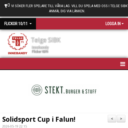
VI SÖKER FLER SPELARE TILL VÅRA LAG. VILL DU SPELA MED OSS I TELGE SIBK
ANMÄL DIG VIA LÄNKEN.
FLICKOR 10/11
LOGGA IN
Telge SIBK
Innebandy
Flickor 10/11
HEM
NYHETER
KALENDER
TRUPPEN
Solidsport Cup i Falun!
<
>
MATCHER
2026-05-19 22:15