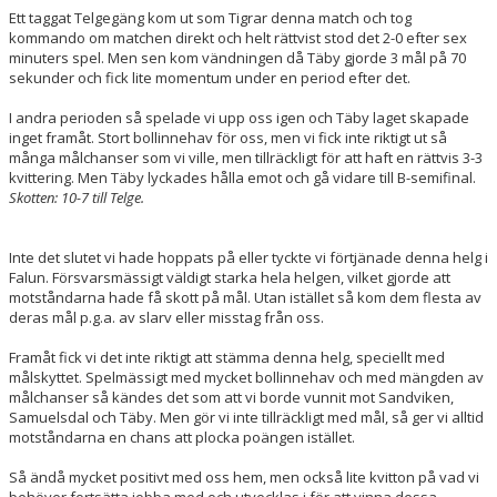
Ett taggat Telgegäng kom ut som Tigrar denna match och tog
kommando om matchen direkt och helt rättvist stod det 2-0 efter sex
minuters spel. Men sen kom vändningen då Täby gjorde 3 mål på 70
sekunder och fick lite momentum under en period efter det.
I andra perioden så spelade vi upp oss igen och Täby laget skapade
inget framåt. Stort bollinnehav för oss, men vi fick inte riktigt ut så
många målchanser som vi ville, men tillräckligt för att haft en rättvis 3-3
kvittering. Men Täby lyckades hålla emot och gå vidare till B-semifinal.
Skotten: 10-7 till Telge.
Inte det slutet vi hade hoppats på eller tyckte vi förtjänade denna helg i
Falun. Försvarsmässigt väldigt starka hela helgen, vilket gjorde att
motståndarna hade få skott på mål. Utan istället så kom dem flesta av
deras mål p.g.a. av slarv eller misstag från oss.
Framåt fick vi det inte riktigt att stämma denna helg, speciellt med
målskyttet. Spelmässigt med mycket bollinnehav och med mängden av
målchanser så kändes det som att vi borde vunnit mot Sandviken,
Samuelsdal och Täby. Men gör vi inte tillräckligt med mål, så ger vi alltid
motståndarna en chans att plocka poängen istället.
Så ändå mycket positivt med oss hem, men också lite kvitton på vad vi