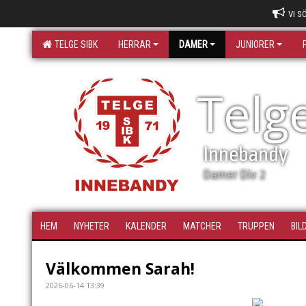
VI S
TELGE SIBK
HERRAR
DAMER
JUNIORER
Telg
Innebandy
Damer Div 2
HEM
NYHETER
KALENDER
MATCHER
TRUPPEN
BIL
Välkommen Sarah!
2026-06-14 13:39