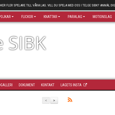
ÖKER FLER SPELARE TILL VÅRA LAG. VILL DU SPELA MED OSS I TELGE SIBK? ANMÄL DIG
POJKAR
FLICKOR
KNATTAR
PARALAG
MOTIONSLAG
e SIBK
DGALLERI
DOKUMENT
KONTAKT
LAGETS INSTA
<
>