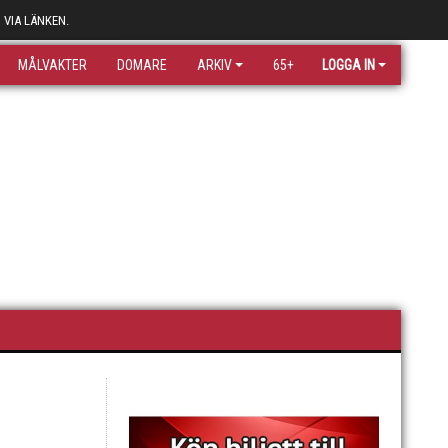
 VIA LÄNKEN.
MÅLVAKTER
DOMARE
ARKIV
65+
LOGGA IN