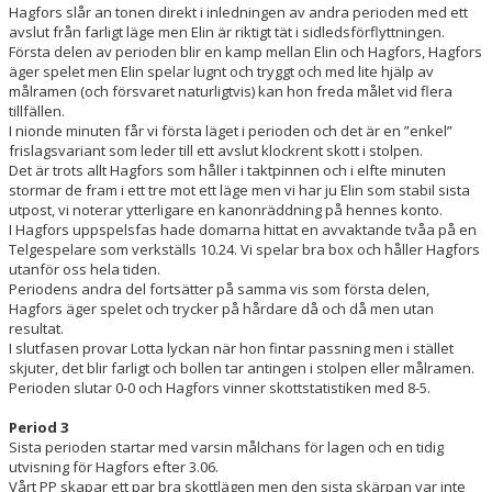
Hagfors slår an tonen direkt i inledningen av andra perioden med ett
avslut från farligt läge men Elin är riktigt tät i sidledsförflyttningen.
Första delen av perioden blir en kamp mellan Elin och Hagfors, Hagfors
äger spelet men Elin spelar lugnt och tryggt och med lite hjälp av
målramen (och försvaret naturligtvis) kan hon freda målet vid flera
tillfällen.
I nionde minuten får vi första läget i perioden och det är en ”enkel”
frislagsvariant som leder till ett avslut klockrent skott i stolpen.
Det är trots allt Hagfors som håller i taktpinnen och i elfte minuten
stormar de fram i ett tre mot ett läge men vi har ju Elin som stabil sista
utpost, vi noterar ytterligare en kanonräddning på hennes konto.
I Hagfors uppspelsfas hade domarna hittat en avvaktande tvåa på en
Telgespelare som verkställs 10.24. Vi spelar bra box och håller Hagfors
utanför oss hela tiden.
Periodens andra del fortsätter på samma vis som första delen,
Hagfors äger spelet och trycker på hårdare då och då men utan
resultat.
I slutfasen provar Lotta lyckan när hon fintar passning men i stället
skjuter, det blir farligt och bollen tar antingen i stolpen eller målramen.
Perioden slutar 0-0 och Hagfors vinner skottstatistiken med 8-5.
Period 3
Sista perioden startar med varsin målchans för lagen och en tidig
utvisning för Hagfors efter 3.06.
Vårt PP skapar ett par bra skottlägen men den sista skärpan var inte