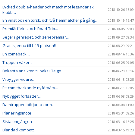
Lyckad double-header och match mot legendarisk
2018-10-26 15:09
klubb…
En vinst och en torsk, och två hemmatcher på gång...
2018-10-19 16:47
Premiärförlust och Road-Trip...
2018-10-05 09:03
Seger i genrepet, och seriepremiär...
2018-09-27 08:34
Grattis Jenna till U19-platsen!!
2018-08-29 09:21
En comeback....
2018-08-16 16:36
Truppen växer...
2018-06-25 09:05
Bekanta ansikten tillbaks i Telge...
2018-06-20 16:16
Vi bygger vidare...
2018-06-18 08:25
Ett comebackande nyförvärv...
2018-06-11 12:05
Nybygget fortsätter....
2018-06-08 08:29
Damtruppen börjar ta form...
2018-06-04 11:00
Planeringsmöte
2018-05-31 08:26
Sista omgången
2018-03-16 15:25
Blandad kompott
2018-03-15 19:23