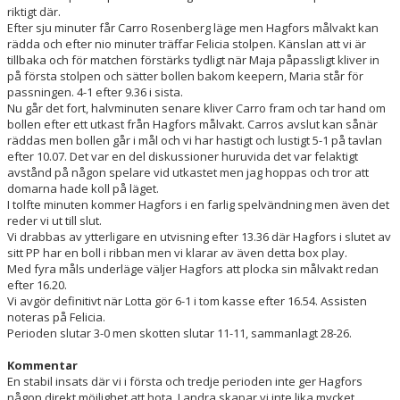
riktigt där.
Efter sju minuter får Carro Rosenberg läge men Hagfors målvakt kan
rädda och efter nio minuter träffar Felicia stolpen. Känslan att vi är
tillbaka och för matchen förstärks tydligt när Maja påpassligt kliver in
på första stolpen och sätter bollen bakom keepern, Maria står för
passningen. 4-1 efter 9.36 i sista.
Nu går det fort, halvminuten senare kliver Carro fram och tar hand om
bollen efter ett utkast från Hagfors målvakt. Carros avslut kan sånär
räddas men bollen går i mål och vi har hastigt och lustigt 5-1 på tavlan
efter 10.07. Det var en del diskussioner huruvida det var felaktigt
avstånd på någon spelare vid utkastet men jag hoppas och tror att
domarna hade koll på läget.
I tolfte minuten kommer Hagfors i en farlig spelvändning men även det
reder vi ut till slut.
Vi drabbas av ytterligare en utvisning efter 13.36 där Hagfors i slutet av
sitt PP har en boll i ribban men vi klarar av även detta box play.
Med fyra måls underläge väljer Hagfors att plocka sin målvakt redan
efter 16.20.
Vi avgör definitivt när Lotta gör 6-1 i tom kasse efter 16.54. Assisten
noteras på Felicia.
Perioden slutar 3-0 men skotten slutar 11-11, sammanlagt 28-26.
Kommentar
En stabil insats där vi i första och tredje perioden inte ger Hagfors
någon direkt möjlighet att hota. I andra skapar vi inte lika mycket