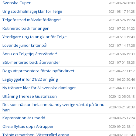
Svenska Cupen
2021-08-24 08:08
Ung stockholmstjej klar för Telge
2021-08-17 14:28
Telgefostrad målvakt förlänger!
2021-07-26 19:24
Rutinerad back förlänger!
2021-07-22 14:22
Ytterligare ung talang klar för Telge
2021-07-18 19:40
Lovande junior kritar på!
2021-07-14 17:25
Ännu en Telgetjej återvänder!
2021-07-06 19:39
SSL-meriterad back återvänder
2021-07-01 18:23
Dags att presentera första nyförvärvet
2021-06-27 11:52
Lagbygget inför 21/22 är igång
2021-06-20 20:46
Ny tränare klar för Allsvenska damlaget
2021-04-30 17:39
Utlåning Therese Gustafsson
2020-12-05 09:18
Det som nästan hela innebandysverige väntat på är nu
2020-10-21 20:38
här!
Kaptenstrion är utsedd
2020-09-25 17:24
Olivia flyttas upp i A-truppen!
2020-09-22 18:11
Träningsmatcher i Västergård arena
2020-08-18 06:48