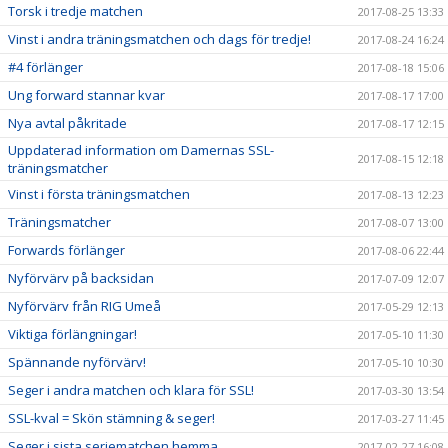
Torsk i tredje matchen
2017-08-25 13:33
Vinst i andra träningsmatchen och dags för tredje!
2017-08-24 16:24
#4 förlänger
2017-08-18 15:06
Ung forward stannar kvar
2017-08-17 17:00
Nya avtal påkritade
2017-08-17 12:15
Uppdaterad information om Damernas SSL-
2017-08-15 12:18
träningsmatcher
Vinst i första träningsmatchen
2017-08-13 12:23
Träningsmatcher
2017-08-07 13:00
Forwards förlänger
2017-08-06 22:44
Nyförvärv på backsidan
2017-07-09 12:07
Nyförvärv från RIG Umeå
2017-05-29 12:13
Viktiga förlängningar!
2017-05-10 11:30
Spännande nyförvärv!
2017-05-10 10:30
Seger i andra matchen och klara för SSL!
2017-03-30 13:54
SSL-kval = Skön stämning & seger!
2017-03-27 11:45
Seger i sista seriematchen hemma
2017-02-27 16:08