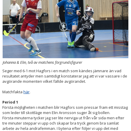
KONTAKT
MATCHER
LAGETS FACEBOOK-SIDA
LAGETS INSTA
Johanna & Elin, två av matchens förgrundsfigurer
Seger med 6-1 mot Hagfors i en match som kändes jämnare än vad
resultatet antyder men samtidigt konstaterar jag att vi var vassare i de
avgörande momenten vilket fällde avgörandet.
Matchfakta
här
.
Period 1
Första möjligheten i matchen blir Hagfors som pressar fram ett misstag
som leder till skottläge men Elin Aronsson suger åt sig bollen.
Första minuterna tycker jag ser lite nerviga ut från vår sida men efter
tre minuter steppar vi upp och skapar bra tryck genom bra samlat
arbete av hela andrafemman. I bytena efter följer vi upp det med