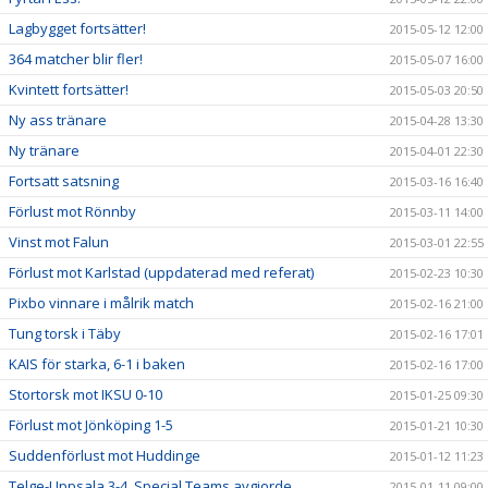
Lagbygget fortsätter!
2015-05-12 12:00
364 matcher blir fler!
2015-05-07 16:00
Kvintett fortsätter!
2015-05-03 20:50
Ny ass tränare
2015-04-28 13:30
Ny tränare
2015-04-01 22:30
Fortsatt satsning
2015-03-16 16:40
Förlust mot Rönnby
2015-03-11 14:00
Vinst mot Falun
2015-03-01 22:55
Förlust mot Karlstad (uppdaterad med referat)
2015-02-23 10:30
Pixbo vinnare i målrik match
2015-02-16 21:00
Tung torsk i Täby
2015-02-16 17:01
KAIS för starka, 6-1 i baken
2015-02-16 17:00
Stortorsk mot IKSU 0-10
2015-01-25 09:30
Förlust mot Jönköping 1-5
2015-01-21 10:30
Suddenförlust mot Huddinge
2015-01-12 11:23
Telge-Uppsala 3-4, Special Teams avgjorde
2015-01-11 09:00