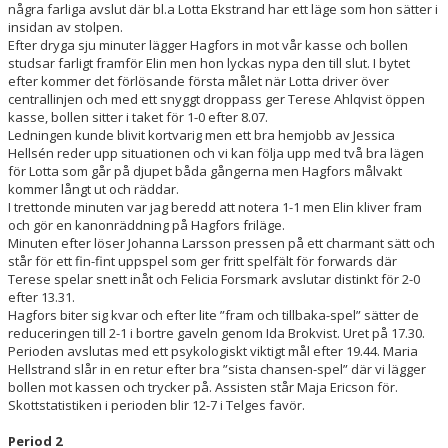
några farliga avslut där bl.a Lotta Ekstrand har ett läge som hon sätter i
insidan av stolpen.
Efter dryga sju minuter lägger Hagfors in mot vår kasse och bollen
studsar farligt framför Elin men hon lyckas nypa den till slut. I bytet
efter kommer det förlösande första målet när Lotta driver över
centrallinjen och med ett snyggt droppass ger Terese Ahlqvist öppen
kasse, bollen sitter i taket för 1-0 efter 8.07.
Ledningen kunde blivit kortvarig men ett bra hemjobb av Jessica
Hellsén reder upp situationen och vi kan följa upp med två bra lägen
för Lotta som går på djupet båda gångerna men Hagfors målvakt
kommer långt ut och räddar.
I trettonde minuten var jag beredd att notera 1-1 men Elin kliver fram
och gör en kanonräddning på Hagfors friläge.
Minuten efter löser Johanna Larsson pressen på ett charmant sätt och
står för ett fin-fint uppspel som ger fritt spelfält för forwards där
Terese spelar snett inåt och Felicia Forsmark avslutar distinkt för 2-0
efter 13.31.
Hagfors biter sig kvar och efter lite ”fram och tillbaka-spel” sätter de
reduceringen till 2-1 i bortre gaveln genom Ida Brokvist. Uret på 17.30.
Perioden avslutas med ett psykologiskt viktigt mål efter 19.44. Maria
Hellstrand slår in en retur efter bra ”sista chansen-spel” där vi lägger
bollen mot kassen och trycker på. Assisten står Maja Ericson för.
Skottstatistiken i perioden blir 12-7 i Telges favör.
Period 2