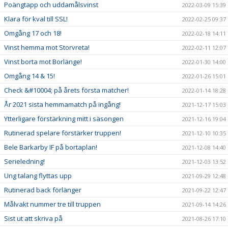
Poängtapp och uddamålsvinst
2022-03-09 15:39
Klara för kval till SSL!
2022-02-25 09:37
Omgång 17 och 18!
2022-02-18 14:11
Vinst hemma mot Storvreta!
2022-02-11 12:07
Vinst borta mot Borlänge!
2022-01-30 14:00
Omgång 14 & 15!
2022-01-26 15:01
Check &#10004; på årets första matcher!
2022-01-14 18:28
År 2021 sista hemmamatch på ingång!
2021-12-17 15:03
Ytterligare förstärkning mitt i säsongen
2021-12-16 19:04
Rutinerad spelare förstärker truppen!
2021-12-10 10:35
Bele Barkarby IF på bortaplan!
2021-12-08 14:40
Serieledning!
2021-12-03 13:52
Ung talang flyttas upp
2021-09-29 12:48
Rutinerad back förlänger
2021-09-22 12:47
Målvakt nummer tre till truppen
2021-09-14 14:26
Sist ut att skriva på
2021-08-26 17:10