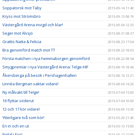
Soppatorsk mot Täby
2015-09-14 11:40
Kryss mot Strömsbro
2015-09-13 08:19
Västergård Arena invigd och klar!
2015-09-06 12:33
Seger mot Älvsjö
2015-08-31 08:37
Grattis Natta & Felicia
2015-08-25 17:04
Bra genomförd match mot TT
2015-08-23 18:05
Första matchen i nya hemmaborgen genomförd
2015-08-22 08:54
Smygpremiär i nya Västergård Arena: Telge-HIF
2015-08-19 18:46
Åkersberga på besök i Pershagenhallen
2015-08-16 12:21
Linnéa Bergman vaktar vidare!
2015-08-06 16:20
Ny målvakt till Telge!
2015-07-04 15:00
16 flyttar söderut
2015-07-04 10:00
12 och 17 kör vidare!
2015-06-09 15:30
Ytterligare två som kör!
2015-05-20 21:40
En in och en ut
2015-05-13 15:00
Fyrtal i Ess!
2015-05-12 22:00