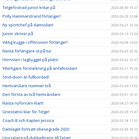
Telgefostrad junior kritar på
2020-08-09 19:27
Polly Hammarstrand förlänger!
2020-06-29 12:08
Ny sportchef på damsidan!
2020-06-21 10:24
Junior skriver på
2020-06-13 13:24
Viktig kugge i offensiven förlänger!
2020-06-08 16:02
Nästa förlängare ut på tur
2020-06-03 20:52
Hörnsten i lagbygget på plats!
2020-06-02 10:37
Ytterligare förstärkning på anfallssidan!
2020-05-11 19:26
Strid-duon är fullbordad!
2020-05-09 16:13
Hemvändare nummer två
2020-05-04 17:02
Den första av två hemvändare
2020-05-01 10:51
Nästa nyförvärv klart!
2020-04-27 18:19
Gnestatrio klar för Telge!
2020-03-29 15:47
Coach B och Kapten Jessica
2020-03-18 17:51
Damlaget fortsatt obesegrade 2020
2020-02-09 18:15
Ung talang på dubbellicens till Telge!
2020-02-05 20:59