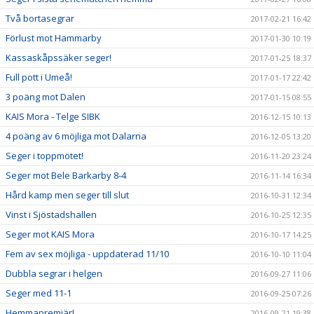
Två bortasegrar
2017-02-21 16:42
Förlust mot Hammarby
2017-01-30 10:19
Kassaskåpssäker seger!
2017-01-25 18:37
Full pott i Umeå!
2017-01-17 22:42
3 poäng mot Dalen
2017-01-15 08:55
KAIS Mora - Telge SIBK
2016-12-15 10:13
4 poäng av 6 möjliga mot Dalarna
2016-12-05 13:20
Seger i toppmötet!
2016-11-20 23:24
Seger mot Bele Barkarby 8-4
2016-11-14 16:34
Hård kamp men seger till slut
2016-10-31 12:34
Vinst i Sjöstadshallen
2016-10-25 12:35
Seger mot KAIS Mora
2016-10-17 14:25
Fem av sex möjliga - uppdaterad 11/10
2016-10-10 11:04
Dubbla segrar i helgen
2016-09-27 11:06
Seger med 11-1
2016-09-25 07:26
Hemmapremiär!
2016-09-21 19:38