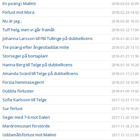
En poäng i Malmö
2018-03-05 10:09
Förlust mot Mora
2018-02-26 14:32
Nu är jag...
2018-02-20 16:33
Tuff helg, men vi går framåt
2018-02-12 17:00
Johanna Larsson till FBI Tullinge på dubbellicens
2018-01-30 21:00
Tre poäng efter ångestladdat möte
2018-01-29 13:15
Storseger på bortaplan!
2018-01-21 11:59
Hanna Berg till Telge på dubbellicens
2018-01-19 16:20
Amanda Svärd till Telge på dubbellicens
2018-01-17 21:00
Första hemmasegern!
2018-01-14 10:00
Dubbla förluster
2018-01-09 13:00
Sofie Karlsson till Telge
2017-12-21 11:15
Sur förlust
2017-12-19 10:20
Seger med 7-6 mot Dalen
2017-11-20 13:00
Mardrömsstart förstörde
2017-11-18 21:30
Uddamålsförlust mot Malmö
2017-11-12 21:00