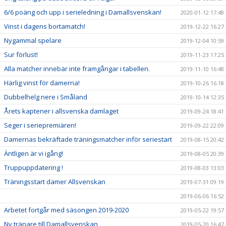
6/6 poäng och upp i serieledning i Damallsvenskan!
2020-01-12 17:48
Vinst i dagens bortamatch!
2019-12-22 16:27
Nygammal spelare
2019-12-04 10:59
Sur förlust!
2019-11-23 17:25
Alla matcher innebär inte framgångar i tabellen.
2019-11-10 16:48
Härlig vinst för damerna!
2019-10-26 16:18
Dubbelhelg nere i Småland
2019-10-14 12:35
Årets kaptener i allsvenska damlaget
2019-09-24 18:41
Seger i seriepremiären!
2019-09-22 22:09
Damernas bekräftade träningsmatcher inför seriestart
2019-08-15 20:42
Äntligen är vi igång!
2019-08-05 20:39
Truppuppdatering !
2019-08-03 13:03
Träningsstart damer Allsvenskan
2019-07-31 09:19
2019-06-06 16:52
Arbetet fortgår med säsongen 2019-2020
2019-05-22 19:57
Ny tränare till Damallsvenskan
2019-05-20 16:47