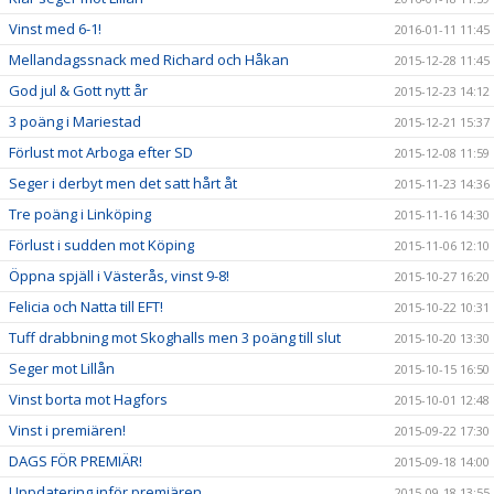
Vinst med 6-1!
2016-01-11 11:45
Mellandagssnack med Richard och Håkan
2015-12-28 11:45
God jul & Gott nytt år
2015-12-23 14:12
3 poäng i Mariestad
2015-12-21 15:37
Förlust mot Arboga efter SD
2015-12-08 11:59
Seger i derbyt men det satt hårt åt
2015-11-23 14:36
Tre poäng i Linköping
2015-11-16 14:30
Förlust i sudden mot Köping
2015-11-06 12:10
Öppna spjäll i Västerås, vinst 9-8!
2015-10-27 16:20
Felicia och Natta till EFT!
2015-10-22 10:31
Tuff drabbning mot Skoghalls men 3 poäng till slut
2015-10-20 13:30
Seger mot Lillån
2015-10-15 16:50
Vinst borta mot Hagfors
2015-10-01 12:48
Vinst i premiären!
2015-09-22 17:30
DAGS FÖR PREMIÄR!
2015-09-18 14:00
Uppdatering inför premiären
2015-09-18 13:55