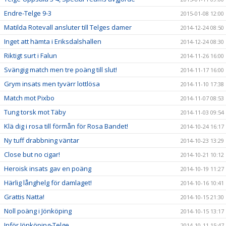
Endre-Telge 9-3
2015-01-08 12:00
Matilda Rotevall ansluter till Telges damer
2014-12-24 08:50
Inget att hämta i Eriksdalshallen
2014-12-24 08:30
Riktigt surt i Falun
2014-11-26 16:00
Svängig match men tre poäng till slut!
2014-11-17 16:00
Grym insats men tyvärr lottlösa
2014-11-10 17:38
Match mot Pixbo
2014-11-07 08:53
Tung torsk mot Täby
2014-11-03 09:54
Klä dig i rosa till förmån för Rosa Bandet!
2014-10-24 16:17
Ny tuff drabbning väntar
2014-10-23 13:29
Close but no cigar!
2014-10-21 10:12
Heroisk insats gav en poäng
2014-10-19 11:27
Härlig långhelg för damlaget!
2014-10-16 10:41
Grattis Natta!
2014-10-15 21:30
Noll poäng i Jönköping
2014-10-15 13:17
Inför Jönköping-Telge
2014-10-11 15:47