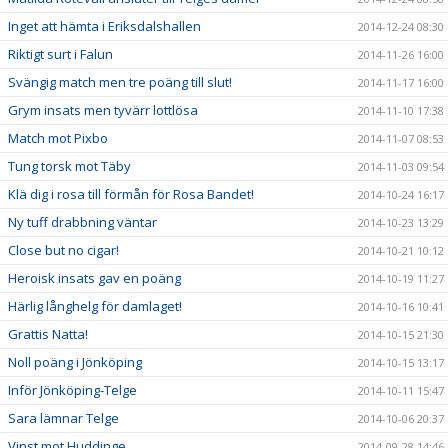
Inget att hämta i Eriksdalshallen
2014-12-24 08:30
Riktigt surt i Falun
2014-11-26 16:00
Svängig match men tre poäng till slut!
2014-11-17 16:00
Grym insats men tyvärr lottlösa
2014-11-10 17:38
Match mot Pixbo
2014-11-07 08:53
Tung torsk mot Täby
2014-11-03 09:54
Klä dig i rosa till förmån för Rosa Bandet!
2014-10-24 16:17
Ny tuff drabbning väntar
2014-10-23 13:29
Close but no cigar!
2014-10-21 10:12
Heroisk insats gav en poäng
2014-10-19 11:27
Härlig långhelg för damlaget!
2014-10-16 10:41
Grattis Natta!
2014-10-15 21:30
Noll poäng i Jönköping
2014-10-15 13:17
Inför Jönköping-Telge
2014-10-11 15:47
Sara lämnar Telge
2014-10-06 20:37
Vinst mot Huddinge
2014-09-28 14:46