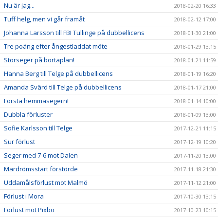
Nu är jag...
2018-02-20 16:33
Tuff helg, men vi går framåt
2018-02-12 17:00
Johanna Larsson till FBI Tullinge på dubbellicens
2018-01-30 21:00
Tre poäng efter ångestladdat möte
2018-01-29 13:15
Storseger på bortaplan!
2018-01-21 11:59
Hanna Berg till Telge på dubbellicens
2018-01-19 16:20
Amanda Svärd till Telge på dubbellicens
2018-01-17 21:00
Första hemmasegern!
2018-01-14 10:00
Dubbla förluster
2018-01-09 13:00
Sofie Karlsson till Telge
2017-12-21 11:15
Sur förlust
2017-12-19 10:20
Seger med 7-6 mot Dalen
2017-11-20 13:00
Mardrömsstart förstörde
2017-11-18 21:30
Uddamålsförlust mot Malmö
2017-11-12 21:00
Förlust i Mora
2017-10-30 13:15
Förlust mot Pixbo
2017-10-23 10:15