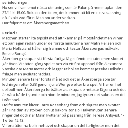
serieledningen.
KONTAKT
Nu ser vi fram emot nästa utmaning som är Falun på hemmaplan den
27/11 kl 15.00. Boka in den tiden, det kommer att bli en extra satsning
MATCHER
då. Exakt vad får ni läsa om under veckan.
Här följer mer om Åkersbergamatchen.
LAGETS FACEBOOK-SIDA
Period 1
Matchen startar lite typiskt med att ”känna” på motståndet men vi har
LAGETS INSTA
ett par lägen redan under de första minuterna när Malin Hellsén och
Maria Hellstrand håller sig framme och testar Åkersbergas målvakt
Emelie Ronsjö.
Åkersberga skapar sitt första farliga läge i femte minuten men skottet
går över. Vi sätter igång spelet och via ett fint uppspel från Alexandra
Vänskä där Maria möter och lägger ut bollen kommer Jessika Hellsén i
friläge men avslutet räddas.
Minuten senare faller första målet och det är Åkersberga som tar
ledningen efter 5.33 genom Julia Wengse efter bra spel. Vi har en hel
del boll men Åkersberga fortsätter att skapa de hetaste lägena och det
är nära både i sjunde och nionde minuten, jag tycker det saknas en del
i vårt spel.
I tolfte minuten kliver Carro Rosenberg fram och skjuter men skottet
går i insidan av stolpen och ut bakom Ronsjö. Halvminuten senare
ringer det dock när Malin kvitterar på passning från Terese Ahlqvist. 1-
1 efter 12.13.
Vi fortsätter ha bollinnehavet och skapar en del farligheter men det