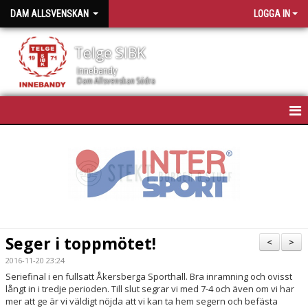
DAM ALLSVENSKAN
LOGGA IN
Telge SIBK
Innebandy
Dam Allsvenskan Södra
HEM
NYHETER
KALENDER
TRUPPEN
Seger i toppmötet!
<
>
BILDGALLERI
2016-11-20 23:24
Seriefinal i en fullsatt Åkersberga Sporthall. Bra inramning och ovisst
DOKUMENT
långt in i tredje perioden. Till slut segrar vi med 7-4 och även om vi har
mer att ge är vi väldigt nöjda att vi kan ta hem segern och befästa