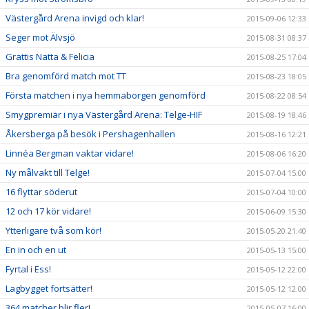
Västergård Arena invigd och klar!
2015-09-06 12:33
Seger mot Älvsjö
2015-08-31 08:37
Grattis Natta & Felicia
2015-08-25 17:04
Bra genomförd match mot TT
2015-08-23 18:05
Första matchen i nya hemmaborgen genomförd
2015-08-22 08:54
Smygpremiär i nya Västergård Arena: Telge-HIF
2015-08-19 18:46
Åkersberga på besök i Pershagenhallen
2015-08-16 12:21
Linnéa Bergman vaktar vidare!
2015-08-06 16:20
Ny målvakt till Telge!
2015-07-04 15:00
16 flyttar söderut
2015-07-04 10:00
12 och 17 kör vidare!
2015-06-09 15:30
Ytterligare två som kör!
2015-05-20 21:40
En in och en ut
2015-05-13 15:00
Fyrtal i Ess!
2015-05-12 22:00
Lagbygget fortsätter!
2015-05-12 12:00
364 matcher blir fler!
2015-05-07 16:00