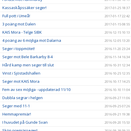
Kassaskåpssäker seger!
2017-01-25 18:37
Full pott i Umeå!
2017-01-17 22:42
3 poäng mot Dalen
2017-01-15 08:55
KAIS Mora - Telge SIBK
2016-12-15 10:13
4 poäng av 6 möjliga mot Dalarna
2016-12-05 13:20
Seger i toppmötet!
2016-11-20 23:24
Seger mot Bele Barkarby 8-4
2016-11-14 16:34
Hård kamp men seger till slut
2016-10-31 12:34
Vinst i Sjöstadshallen
2016-10-25 12:35
Seger mot KAIS Mora
2016-10-17 14:25
Fem av sex möjliga - uppdaterad 11/10
2016-10-10 11:04
Dubbla segrar i helgen
2016-09-27 11:06
Seger med 11-1
2016-09-25 07:26
Hemmapremiär!
2016-09-21 19:38
I huvudet på Gunde Svan
2016-09-20 15:53
Skön premiärseger!
2016-09-18 09:15