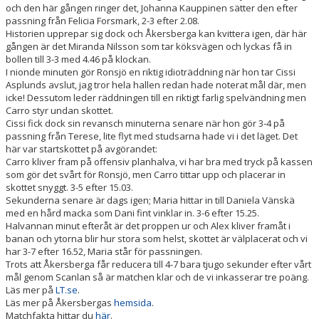
och den här gången ringer det, Johanna Kauppinen sätter den efter
passning från Felicia Forsmark, 2-3 efter 2.08.
Historien upprepar sig dock och Åkersberga kan kvittera igen, där här
gången är det Miranda Nilsson som tar köksvägen och lyckas få in
bollen till 3-3 med 4.46 på klockan.
I nionde minuten gör Ronsjö en riktig idioträddning när hon tar Cissi
Asplunds avslut, jag tror hela hallen redan hade noterat mål där, men
icke! Dessutom leder räddningen till en riktigt farlig spelvändning men
Carro styr undan skottet.
Cissi fick dock sin revansch minuterna senare när hon gör 3-4 på
passning från Terese, lite flyt med studsarna hade vi i det läget. Det
här var startskottet på avgörandet:
Carro kliver fram på offensiv planhalva, vi har bra med tryck på kassen
som gör det svårt för Ronsjö, men Carro tittar upp och placerar in
skottet snyggt. 3-5 efter 15.03.
Sekunderna senare är dags igen; Maria hittar in till Daniela Vänskä
med en hård macka som Dani fint vinklar in. 3-6 efter 15.25.
Halvannan minut efteråt är det proppen ur och Alex kliver framåt i
banan och ytorna blir hur stora som helst, skottet är välplacerat och vi
har 3-7 efter 16.52, Maria står för passningen.
Trots att Åkersberga får reducera till 4-7 bara tjugo sekunder efter vårt
mål genom Scanlan så är matchen klar och de vi inkasserar tre poäng.
Läs mer på
LT.se
.
Läs mer på Åkersbergas
hemsida
.
Matchfakta hittar du
här
.