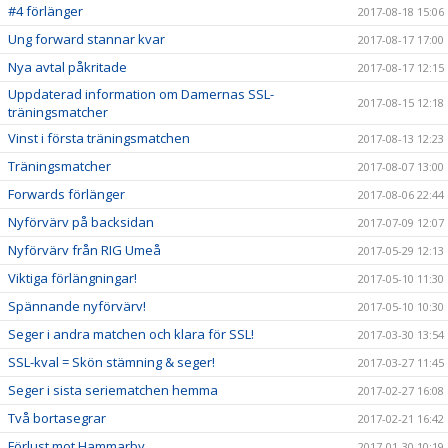
#4 förlänger
2017-08-18 15:06
Ung forward stannar kvar
2017-08-17 17:00
Nya avtal påkritade
2017-08-17 12:15
Uppdaterad information om Damernas SSL-
2017-08-15 12:18
träningsmatcher
Vinst i första träningsmatchen
2017-08-13 12:23
Träningsmatcher
2017-08-07 13:00
Forwards förlänger
2017-08-06 22:44
Nyförvärv på backsidan
2017-07-09 12:07
Nyförvärv från RIG Umeå
2017-05-29 12:13
Viktiga förlängningar!
2017-05-10 11:30
Spännande nyförvärv!
2017-05-10 10:30
Seger i andra matchen och klara för SSL!
2017-03-30 13:54
SSL-kval = Skön stämning & seger!
2017-03-27 11:45
Seger i sista seriematchen hemma
2017-02-27 16:08
Två bortasegrar
2017-02-21 16:42
Förlust mot Hammarby
2017-01-30 10:19