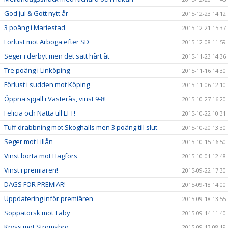
God jul & Gott nytt år
2015-12-23 14:12
3 poäng i Mariestad
2015-12-21 15:37
Förlust mot Arboga efter SD
2015-12-08 11:59
Seger i derbyt men det satt hårt åt
2015-11-23 14:36
Tre poäng i Linköping
2015-11-16 14:30
Förlust i sudden mot Köping
2015-11-06 12:10
Öppna spjäll i Västerås, vinst 9-8!
2015-10-27 16:20
Felicia och Natta till EFT!
2015-10-22 10:31
Tuff drabbning mot Skoghalls men 3 poäng till slut
2015-10-20 13:30
Seger mot Lillån
2015-10-15 16:50
Vinst borta mot Hagfors
2015-10-01 12:48
Vinst i premiären!
2015-09-22 17:30
DAGS FÖR PREMIÄR!
2015-09-18 14:00
Uppdatering inför premiären
2015-09-18 13:55
Soppatorsk mot Täby
2015-09-14 11:40
Kryss mot Strömsbro
2015-09-13 08:19