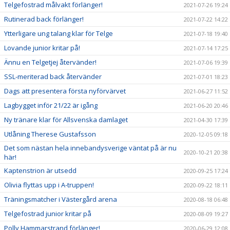
Telgefostrad målvakt förlänger!
2021-07-26 19:24
Rutinerad back förlänger!
2021-07-22 14:22
Ytterligare ung talang klar för Telge
2021-07-18 19:40
Lovande junior kritar på!
2021-07-14 17:25
Ännu en Telgetjej återvänder!
2021-07-06 19:39
SSL-meriterad back återvänder
2021-07-01 18:23
Dags att presentera första nyförvärvet
2021-06-27 11:52
Lagbygget inför 21/22 är igång
2021-06-20 20:46
Ny tränare klar för Allsvenska damlaget
2021-04-30 17:39
Utlåning Therese Gustafsson
2020-12-05 09:18
Det som nästan hela innebandysverige väntat på är nu
2020-10-21 20:38
här!
Kaptenstrion är utsedd
2020-09-25 17:24
Olivia flyttas upp i A-truppen!
2020-09-22 18:11
Träningsmatcher i Västergård arena
2020-08-18 06:48
Telgefostrad junior kritar på
2020-08-09 19:27
Polly Hammarstrand förlänger!
2020-06-29 12:08