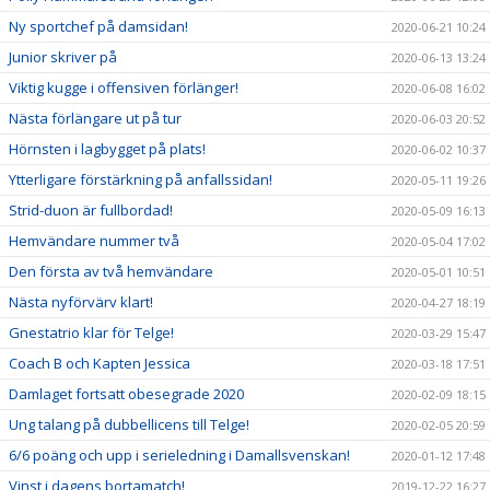
Ny sportchef på damsidan!
2020-06-21 10:24
Junior skriver på
2020-06-13 13:24
Viktig kugge i offensiven förlänger!
2020-06-08 16:02
Nästa förlängare ut på tur
2020-06-03 20:52
Hörnsten i lagbygget på plats!
2020-06-02 10:37
Ytterligare förstärkning på anfallssidan!
2020-05-11 19:26
Strid-duon är fullbordad!
2020-05-09 16:13
Hemvändare nummer två
2020-05-04 17:02
Den första av två hemvändare
2020-05-01 10:51
Nästa nyförvärv klart!
2020-04-27 18:19
Gnestatrio klar för Telge!
2020-03-29 15:47
Coach B och Kapten Jessica
2020-03-18 17:51
Damlaget fortsatt obesegrade 2020
2020-02-09 18:15
Ung talang på dubbellicens till Telge!
2020-02-05 20:59
6/6 poäng och upp i serieledning i Damallsvenskan!
2020-01-12 17:48
Vinst i dagens bortamatch!
2019-12-22 16:27