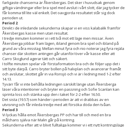
farligaste chanserna är Åkersbergas. Det sker i huvudsak genom
giftiga vändningar eller bra spel med avslut i vårt slott, där jag tycker de
får komma till lite väl enkelt. Det oavgjorda resultatet står sig dock
perioden ut.
Period 2
Direkt i de inledande sekunderna skapar vi en viss kalabalik framför
Åkersbergas kasse men utan resultat.
I tredje minuten kommer vi i ett två mot ett läge men missar. Även
Åkersberga jobbar fram lägen, ibland genom bra spel och ibland på
grund av våra misstag. Mellan minut fyra och nio noterar jag fyra rejäla
chanser där skotten antingen går utanför/över vår kasse eller att
Carro Skoglund agerar tätt och säkert.
I tolfte minuten spelar vår förstaformation bra och de följer upp det i
sitt byte därpå. Carro bryter bollen på halvplan och avancerar framåt
och avslutar, skottet går in via Ronsjö och vi är i ledning med 1-2 efter
14.13.
Tyvärr får vi inte behålla ledningen särskilt länge utan Åkersberga
läser våra intentioner och bryter en passning och Sofie Scanlan kan
sprinta loss och stänka upp den i taket för 2-2 efter 16.50.
Det sista (19.57) som händer i perioden är att vi drabbas av en
utvisning och får inleda tredje med att försöka döda den tvåan.
Period 3
Vi lyckas hålla emot Åkersbergas PP och har till och med en bra
målchans själva när Malin går på kontring.
Sekunderna efter att vi blivit fulltaliga kommer vi i ett nytt kontringsläge