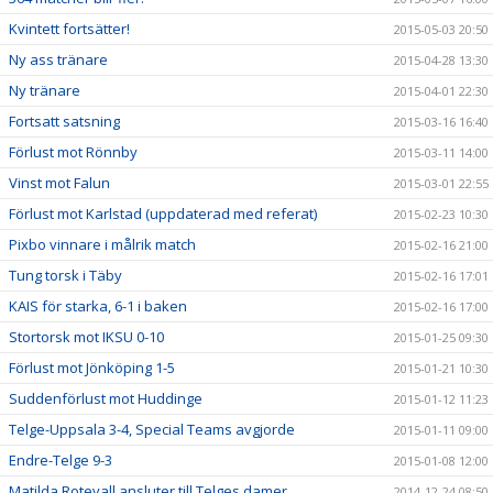
Kvintett fortsätter!
2015-05-03 20:50
Ny ass tränare
2015-04-28 13:30
Ny tränare
2015-04-01 22:30
Fortsatt satsning
2015-03-16 16:40
Förlust mot Rönnby
2015-03-11 14:00
Vinst mot Falun
2015-03-01 22:55
Förlust mot Karlstad (uppdaterad med referat)
2015-02-23 10:30
Pixbo vinnare i målrik match
2015-02-16 21:00
Tung torsk i Täby
2015-02-16 17:01
KAIS för starka, 6-1 i baken
2015-02-16 17:00
Stortorsk mot IKSU 0-10
2015-01-25 09:30
Förlust mot Jönköping 1-5
2015-01-21 10:30
Suddenförlust mot Huddinge
2015-01-12 11:23
Telge-Uppsala 3-4, Special Teams avgjorde
2015-01-11 09:00
Endre-Telge 9-3
2015-01-08 12:00
Matilda Rotevall ansluter till Telges damer
2014-12-24 08:50