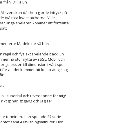
en
från IBF Falun
 Allsvenskan där hon gjorde intryck på
 de två täta kvalmatcherna. Vi är
här unga spelaren kommer att fortsätta
sätt.
mmenterar Madeleine så här:
en rejäl och fysiskt spelande back. En
mer ha stor nytta av i SSL. Mobil och
r ge oss en till dimension i vårt spel
 för att det kommer att kosta att ge sig
år.
er:
a bli superkul och utvecklande för mig!
riktigt härligt gäng och jag ser
 här terminen. Hon spelade 27 serie-
ntot samt 4 utvisningsminuter. Hon