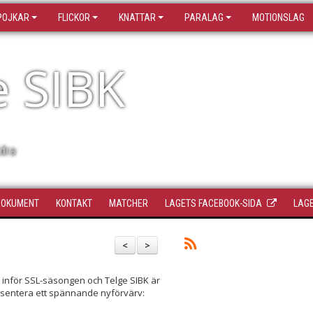
POJKAR
FLICKOR
KNATTAR
PARALAG
MOTIONSLAG
e SIBK
dra
DOKUMENT
KONTAKT
MATCHER
LAGETS FACEBOOK-SIDA
LAGE
<
>
r inför SSL-säsongen och Telge SIBK är
esentera ett spännande nyförvärv: