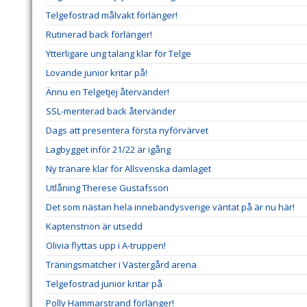
Telgefostrad målvakt förlänger!
Rutinerad back förlänger!
Ytterligare ung talang klar för Telge
Lovande junior kritar på!
Ännu en Telgetjej återvänder!
SSL-meriterad back återvänder
Dags att presentera första nyförvärvet
Lagbygget inför 21/22 är igång
Ny tränare klar för Allsvenska damlaget
Utlåning Therese Gustafsson
Det som nästan hela innebandysverige väntat på är nu här!
Kaptenstrion är utsedd
Olivia flyttas upp i A-truppen!
Träningsmatcher i Västergård arena
Telgefostrad junior kritar på
Polly Hammarstrand förlänger!