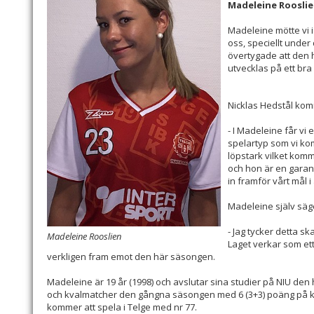
Madeleine Roosli
Madeleine mötte vi i
oss, speciellt under
övertygade att den 
utvecklas på ett bra 
Nicklas Hedstål ko
- I Madeleine får vi 
spelartyp som vi kom
löpstark vilket komme
och hon är en garant
in framför vårt mål i 
Madeleine själv säg
- Jag tycker detta sk
Madeleine Rooslien
Laget verkar som ett 
verkligen fram emot den här säsongen.
Madeleine är 19 år (1998) och avslutar sina studier på NIU den
och kvalmatcher den gångna säsongen med 6 (3+3) poäng på ko
kommer att spela i Telge med nr 77.