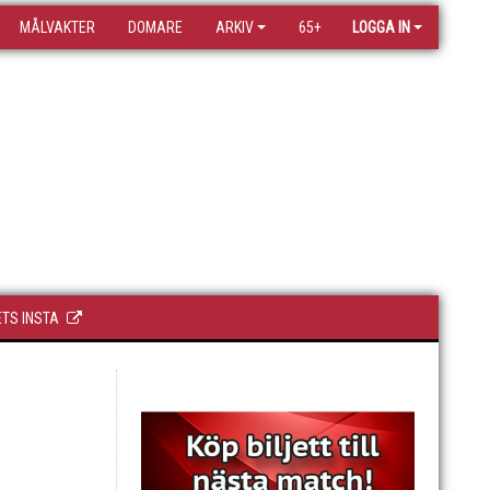
MÅLVAKTER
DOMARE
ARKIV
65+
LOGGA IN
TS INSTA