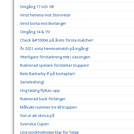
Omgång 17 och 18!
Vinst hemma mot Storvreta!
Vinst borta mot Borlänge!
Omgång 14 & 15!
Check &#10004; på årets första matcher!
År 2021 sista hemmamatch på ingång!
Ytterligare förstärkning mitt i säsongen
Rutinerad spelare förstärker truppen!
Bele Barkarby IF på bortaplan!
Serieledning!
Ung talang flyttas upp
Rutinerad back förlänger
Målvakt nummer tre till truppen
Sist ut att skriva på
Svenska Cupen
Ung stockholmstjej klar för Telge