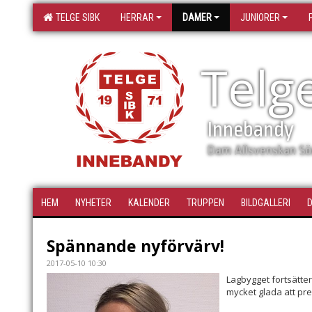
TELGE SIBK
HERRAR
DAMER
JUNIORER
Telg
Innebandy
Dam Allsvenskan Sö
HEM
NYHETER
KALENDER
TRUPPEN
BILDGALLERI
Spännande nyförvärv!
2017-05-10 10:30
Lagbygget fortsätte
mycket glada att pr