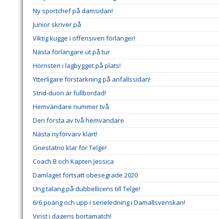
Ny sportchef på damsidan!
Junior skriver på
Viktig kugge i offensiven förlänger!
Nästa förlängare ut på tur
Hörnsten i lagbygget på plats!
Ytterligare förstärkning på anfallssidan!
Strid-duon är fullbordad!
Hemvändare nummer två
Den första av två hemvändare
Nästa nyförvärv klart!
Gnestatrio klar för Telge!
Coach B och Kapten Jessica
Damlaget fortsatt obesegrade 2020
Ung talang på dubbellicens till Telge!
6/6 poäng och upp i serieledning i Damallsvenskan!
Vinst i dagens bortamatch!