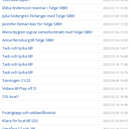
Ebba Andersson stannar i Telge SIBK!
2022-07-11 12:00
Julia Södergren förlänger med Telge SIBK!
2022-07-08 12:00
Jennifer Ekman klar för Telge SIBK!
2022-07-07 11:32
Wera Nygren signar seniorkontrakt med Telge SIBK!
2022-07-06 13:23
Anna Flensburg till Telge SIBK!
2022-07-04 14:20
Tack och lycka till!
2022-05-20 16:07
Tack och lycka till!
2022-05-19 16:48
Tack och lycka till!
2022-05-18 11:40
Tack och lycka till!
2022-05-12 16:19
Säsongen 21/22
2022-04-08 14:45
Vidare till Play off 2!
2022-03-25 18:11
SSL-kval !
2022-03-22 18:58
2022-03-16 19:59
Poängtapp och uddamålsvinst
2022-03-09 15:39
Klara för kval till SSL!
2022-02-25 09:37
Omgång 17 och 18!
2022-02-18 14:11