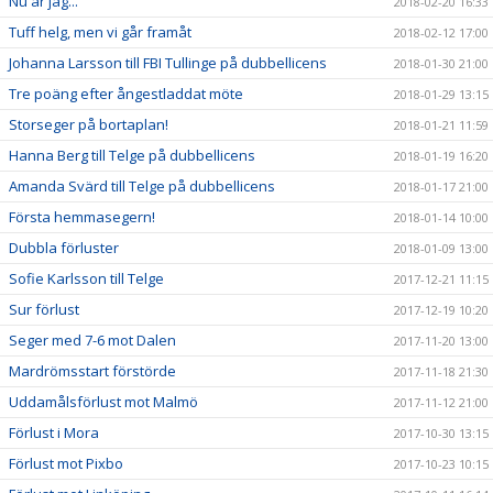
Nu är jag...
2018-02-20 16:33
Tuff helg, men vi går framåt
2018-02-12 17:00
Johanna Larsson till FBI Tullinge på dubbellicens
2018-01-30 21:00
Tre poäng efter ångestladdat möte
2018-01-29 13:15
Storseger på bortaplan!
2018-01-21 11:59
Hanna Berg till Telge på dubbellicens
2018-01-19 16:20
Amanda Svärd till Telge på dubbellicens
2018-01-17 21:00
Första hemmasegern!
2018-01-14 10:00
Dubbla förluster
2018-01-09 13:00
Sofie Karlsson till Telge
2017-12-21 11:15
Sur förlust
2017-12-19 10:20
Seger med 7-6 mot Dalen
2017-11-20 13:00
Mardrömsstart förstörde
2017-11-18 21:30
Uddamålsförlust mot Malmö
2017-11-12 21:00
Förlust i Mora
2017-10-30 13:15
Förlust mot Pixbo
2017-10-23 10:15