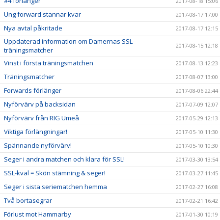
#4 förlänger
2017-08-18 15:06
Ung forward stannar kvar
2017-08-17 17:00
Nya avtal påkritade
2017-08-17 12:15
Uppdaterad information om Damernas SSL-
2017-08-15 12:18
träningsmatcher
Vinst i första träningsmatchen
2017-08-13 12:23
Träningsmatcher
2017-08-07 13:00
Forwards förlänger
2017-08-06 22:44
Nyförvärv på backsidan
2017-07-09 12:07
Nyförvärv från RIG Umeå
2017-05-29 12:13
Viktiga förlängningar!
2017-05-10 11:30
Spännande nyförvärv!
2017-05-10 10:30
Seger i andra matchen och klara för SSL!
2017-03-30 13:54
SSL-kval = Skön stämning & seger!
2017-03-27 11:45
Seger i sista seriematchen hemma
2017-02-27 16:08
Två bortasegrar
2017-02-21 16:42
Förlust mot Hammarby
2017-01-30 10:19