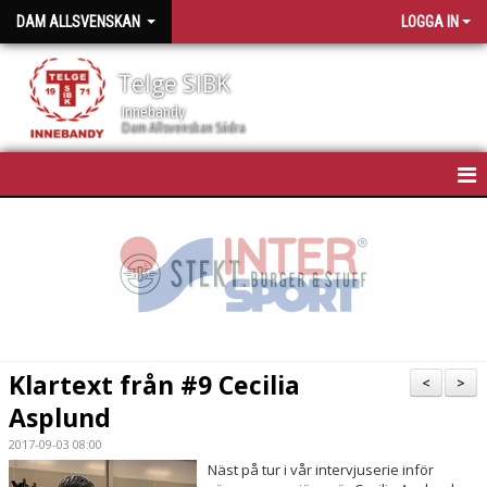
DAM ALLSVENSKAN
LOGGA IN
Telge SIBK
Innebandy
Dam Allsvenskan Södra
HEM
NYHETER
KALENDER
TRUPPEN
Klartext från #9 Cecilia
<
>
BILDGALLERI
Asplund
2017-09-03 08:00
DOKUMENT
Näst på tur i vår intervjuserie inför