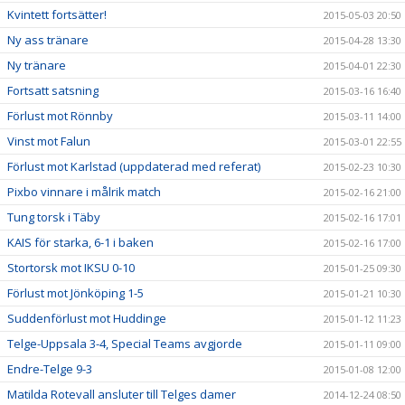
Kvintett fortsätter!
2015-05-03 20:50
Ny ass tränare
2015-04-28 13:30
Ny tränare
2015-04-01 22:30
Fortsatt satsning
2015-03-16 16:40
Förlust mot Rönnby
2015-03-11 14:00
Vinst mot Falun
2015-03-01 22:55
Förlust mot Karlstad (uppdaterad med referat)
2015-02-23 10:30
Pixbo vinnare i målrik match
2015-02-16 21:00
Tung torsk i Täby
2015-02-16 17:01
KAIS för starka, 6-1 i baken
2015-02-16 17:00
Stortorsk mot IKSU 0-10
2015-01-25 09:30
Förlust mot Jönköping 1-5
2015-01-21 10:30
Suddenförlust mot Huddinge
2015-01-12 11:23
Telge-Uppsala 3-4, Special Teams avgjorde
2015-01-11 09:00
Endre-Telge 9-3
2015-01-08 12:00
Matilda Rotevall ansluter till Telges damer
2014-12-24 08:50