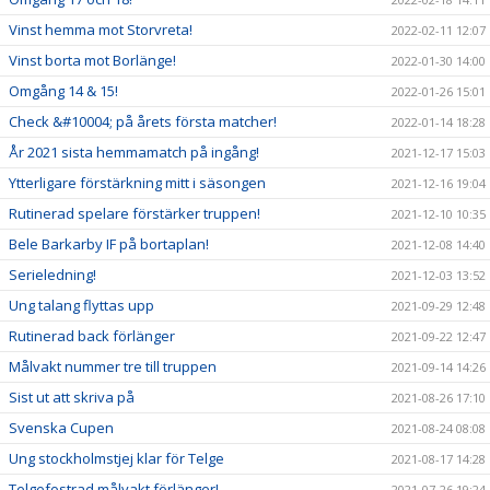
Vinst hemma mot Storvreta!
2022-02-11 12:07
Vinst borta mot Borlänge!
2022-01-30 14:00
Omgång 14 & 15!
2022-01-26 15:01
Check &#10004; på årets första matcher!
2022-01-14 18:28
År 2021 sista hemmamatch på ingång!
2021-12-17 15:03
Ytterligare förstärkning mitt i säsongen
2021-12-16 19:04
Rutinerad spelare förstärker truppen!
2021-12-10 10:35
Bele Barkarby IF på bortaplan!
2021-12-08 14:40
Serieledning!
2021-12-03 13:52
Ung talang flyttas upp
2021-09-29 12:48
Rutinerad back förlänger
2021-09-22 12:47
Målvakt nummer tre till truppen
2021-09-14 14:26
Sist ut att skriva på
2021-08-26 17:10
Svenska Cupen
2021-08-24 08:08
Ung stockholmstjej klar för Telge
2021-08-17 14:28
Telgefostrad målvakt förlänger!
2021-07-26 19:24