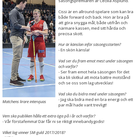
säsongspremiären är Cecilia Asplund.
KONTAKT
Cissi är en allround-spelare som kan lira
MATCHER
både forward och back. Hon är bra på
att göra snygga mål, både utifrån och
närmare kassen, med sitt hårda och
LAGETS FACEBOOK-SIDA
precisa skott.
LAGETS INSTA
Hur är känslan inför säsongsstarten?
- En skön känsla!
Vad ser du fram emot mest under säsongen
och varför?
- Ser fram emot hela säsongen för det
ska bli skitkul att möta bättre motstånd
och se oss som lag utvecklas!
Vad ska du bidra med under säsongen?
- Jag ska bidra med en bra energi och ett
Matchens lirare intervjuas
par mål hade varit trevligt!
Vem ska publiken hålla ett extra öga på i år och varför?
- Vår förstafemma! Där får ni se riktigt innebandygodis!
Vilket lag vinner SM-guld 2017/2018?