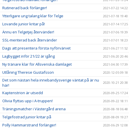
Rutinerad back förlänger!
2021-07-22 14:22
Ytterligare ung talang klar för Telge
2021-07-18 19:40
Lovande junior kritar på!
2021-07-14 17:25
Ännu en Telgetjej återvänder!
2021-07-06 19:39
SSL-meriterad back återvänder
2021-07-01 18:23
Dags att presentera första nyförvärvet
2021-06-27 11:52
Lagbygget inför 21/22 är igång
2021-06-20 20:46
Ny tränare klar för Allsvenska damlaget
2021-04-30 17:39
Utlåning Therese Gustafsson
2020-12-05 09:18
Det som nästan hela innebandysverige väntat på är nu
2020-10-21 20:38
här!
Kaptenstrion är utsedd
2020-09-25 17:24
Olivia flyttas upp i A-truppen!
2020-09-22 18:11
Träningsmatcher i Västergård arena
2020-08-18 06:48
Telgefostrad junior kritar på
2020-08-09 19:27
Polly Hammarstrand förlänger!
2020-06-29 12:08