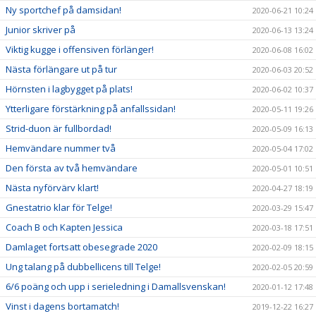
Ny sportchef på damsidan!
2020-06-21 10:24
Junior skriver på
2020-06-13 13:24
Viktig kugge i offensiven förlänger!
2020-06-08 16:02
Nästa förlängare ut på tur
2020-06-03 20:52
Hörnsten i lagbygget på plats!
2020-06-02 10:37
Ytterligare förstärkning på anfallssidan!
2020-05-11 19:26
Strid-duon är fullbordad!
2020-05-09 16:13
Hemvändare nummer två
2020-05-04 17:02
Den första av två hemvändare
2020-05-01 10:51
Nästa nyförvärv klart!
2020-04-27 18:19
Gnestatrio klar för Telge!
2020-03-29 15:47
Coach B och Kapten Jessica
2020-03-18 17:51
Damlaget fortsatt obesegrade 2020
2020-02-09 18:15
Ung talang på dubbellicens till Telge!
2020-02-05 20:59
6/6 poäng och upp i serieledning i Damallsvenskan!
2020-01-12 17:48
Vinst i dagens bortamatch!
2019-12-22 16:27