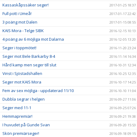
Kassaskåpssäker seger!
2017-01-25 18:37
Full pott i Umeå!
2017-01-17 22:42
3 poäng mot Dalen
2017-01-15 08:55
KAIS Mora - Telge SIBK
2016-12-15 10:13
4 poäng av 6 möjliga mot Dalarna
2016-12-05 13:20
Seger i toppmötet!
2016-11-20 23:24
Seger mot Bele Barkarby 8-4
2016-11-14 16:34
Hård kamp men seger till slut
2016-10-31 12:34
Vinst i Sjöstadshallen
2016-10-25 12:35
Seger mot KAIS Mora
2016-10-17 14:25
Fem av sex möjliga - uppdaterad 11/10
2016-10-10 11:04
Dubbla segrar i helgen
2016-09-27 11:06
Seger med 11-1
2016-09-25 07:26
Hemmapremiär!
2016-09-21 19:38
I huvudet på Gunde Svan
2016-09-20 15:53
Skön premiärseger!
2016-09-18 09:15