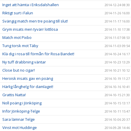
Inget att hämta i Eriksdalshallen
2014-12-24 08:30
Riktigt surt i Falun
2014-11-26 16:00
Svängig match men tre poäng till slut!
2014-11-17 16:00
Grym insats men tyvärr lottlösa
2014-11-10 17:38
Match mot Pixbo
2014-11-07 08:53
Tung torsk mot Täby
2014-11-03 09:54
Klä dig i rosa till förmån för Rosa Bandet!
2014-10-24 16:17
Ny tuff drabbning väntar
2014-10-23 13:29
Close but no cigar!
2014-10-21 10:12
Heroisk insats gav en poäng
2014-10-19 11:27
Härlig långhelg för damlaget!
2014-10-16 10:41
Grattis Natta!
2014-10-15 21:30
Noll poäng i Jönköping
2014-10-15 13:17
Inför Jönköping-Telge
2014-10-11 15:47
Sara lämnar Telge
2014-10-06 20:37
Vinst mot Huddinge
2014-09-28 14:46