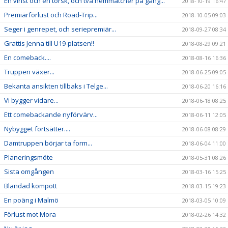
En vinst och en torsk, och två hemmatcher på gång...
2018-10-19 16:47
Premiärförlust och Road-Trip...
2018-10-05 09:03
Seger i genrepet, och seriepremiär...
2018-09-27 08:34
Grattis Jenna till U19-platsen!!
2018-08-29 09:21
En comeback....
2018-08-16 16:36
Truppen växer...
2018-06-25 09:05
Bekanta ansikten tillbaks i Telge...
2018-06-20 16:16
Vi bygger vidare...
2018-06-18 08:25
Ett comebackande nyförvärv...
2018-06-11 12:05
Nybygget fortsätter....
2018-06-08 08:29
Damtruppen börjar ta form...
2018-06-04 11:00
Planeringsmöte
2018-05-31 08:26
Sista omgången
2018-03-16 15:25
Blandad kompott
2018-03-15 19:23
En poäng i Malmö
2018-03-05 10:09
Förlust mot Mora
2018-02-26 14:32