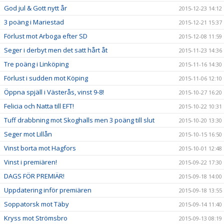
God jul & Gott nytt år
2015-12-23 14:12
3 poäng i Mariestad
2015-12-21 15:37
Förlust mot Arboga efter SD
2015-12-08 11:59
Seger i derbyt men det satt hårt åt
2015-11-23 14:36
Tre poäng i Linköping
2015-11-16 14:30
Förlust i sudden mot Köping
2015-11-06 12:10
Öppna spjäll i Västerås, vinst 9-8!
2015-10-27 16:20
Felicia och Natta till EFT!
2015-10-22 10:31
Tuff drabbning mot Skoghalls men 3 poäng till slut
2015-10-20 13:30
Seger mot Lillån
2015-10-15 16:50
Vinst borta mot Hagfors
2015-10-01 12:48
Vinst i premiären!
2015-09-22 17:30
DAGS FÖR PREMIÄR!
2015-09-18 14:00
Uppdatering inför premiären
2015-09-18 13:55
Soppatorsk mot Täby
2015-09-14 11:40
Kryss mot Strömsbro
2015-09-13 08:19