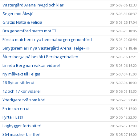
Västergård Arena invigd och klar!
2015-09-06 12:33
Seger mot Älvsjö
2015-08-31 08:37
Grattis Natta & Felicia
2015-08-25 17:04
Bra genomförd match mot TT
2015-08-23 18:05
Första matchen i nya hemmaborgen genomförd
2015-08-22 08:54
Smygpremiär i nya Västergård Arena: Telge-HIF
2015-08-19 18:46
Åkersberga på besök i Pershagenhallen
2015-08-16 12:21
Linnéa Bergman vaktar vidare!
2015-08-06 16:20
Ny målvakt till Telge!
2015-07-04 15:00
16 flyttar söderut
2015-07-04 10:00
12 och 17 kör vidare!
2015-06-09 15:30
Ytterligare två som kör!
2015-05-20 21:40
En in och en ut
2015-05-13 15:00
Fyrtal i Ess!
2015-05-12 22:00
Lagbygget fortsätter!
2015-05-12 12:00
364 matcher blir fler!
2015-05-07 16:00