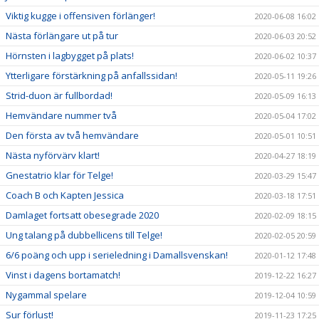
Viktig kugge i offensiven förlänger!
2020-06-08 16:02
Nästa förlängare ut på tur
2020-06-03 20:52
Hörnsten i lagbygget på plats!
2020-06-02 10:37
Ytterligare förstärkning på anfallssidan!
2020-05-11 19:26
Strid-duon är fullbordad!
2020-05-09 16:13
Hemvändare nummer två
2020-05-04 17:02
Den första av två hemvändare
2020-05-01 10:51
Nästa nyförvärv klart!
2020-04-27 18:19
Gnestatrio klar för Telge!
2020-03-29 15:47
Coach B och Kapten Jessica
2020-03-18 17:51
Damlaget fortsatt obesegrade 2020
2020-02-09 18:15
Ung talang på dubbellicens till Telge!
2020-02-05 20:59
6/6 poäng och upp i serieledning i Damallsvenskan!
2020-01-12 17:48
Vinst i dagens bortamatch!
2019-12-22 16:27
Nygammal spelare
2019-12-04 10:59
Sur förlust!
2019-11-23 17:25