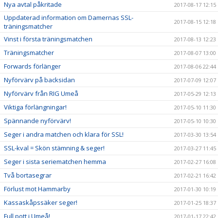
Nya avtal påkritade
2017-08-17 12:15
Uppdaterad information om Damernas SSL-
2017-08-15 12:18
träningsmatcher
Vinst i första träningsmatchen
2017-08-13 12:23
Träningsmatcher
2017-08-07 13:00
Forwards förlänger
2017-08-06 22:44
Nyförvärv på backsidan
2017-07-09 12:07
Nyförvärv från RIG Umeå
2017-05-29 12:13
Viktiga förlängningar!
2017-05-10 11:30
Spännande nyförvärv!
2017-05-10 10:30
Seger i andra matchen och klara för SSL!
2017-03-30 13:54
SSL-kval = Skön stämning & seger!
2017-03-27 11:45
Seger i sista seriematchen hemma
2017-02-27 16:08
Två bortasegrar
2017-02-21 16:42
Förlust mot Hammarby
2017-01-30 10:19
Kassaskåpssäker seger!
2017-01-25 18:37
Full pott i Umeå!
2017-01-17 22:42