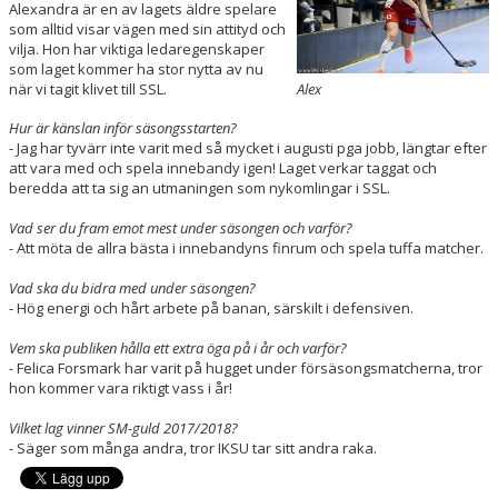
Alexandra är en av lagets äldre spelare
KONTAKT
som alltid visar vägen med sin attityd och
vilja. Hon har viktiga ledaregenskaper
MATCHER
som laget kommer ha stor nytta av nu
när vi tagit klivet till SSL.
Alex
LAGETS FACEBOOK-SIDA
Hur är känslan inför säsongsstarten?
- Jag har tyvärr inte varit med så mycket i augusti pga jobb, längtar efter
LAGETS INSTA
att vara med och spela innebandy igen! Laget verkar taggat och
beredda att ta sig an utmaningen som nykomlingar i SSL.
Vad ser du fram emot mest under säsongen och varför?
- Att möta de allra bästa i innebandyns finrum och spela tuffa matcher.
Vad ska du bidra med under säsongen?
- Hög energi och hårt arbete på banan, särskilt i defensiven.
Vem ska publiken hålla ett extra öga på i år och varför?
- Felica Forsmark har varit på hugget under försäsongsmatcherna, tror
hon kommer vara riktigt vass i år!
Vilket lag vinner SM-guld 2017/2018?
- Säger som många andra, tror IKSU tar sitt andra raka.