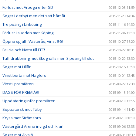
Förlust mot Arboga efter SD
2015-12-08 11:59
Seger i derbyt men det satt hårt åt
2015-11-23 14:36
Tre poäng i Linköping
2015-11-16 14:30
Förlust i sudden mot Köping
2015-11-06 12:10
Öppna spjäll i Västerås, vinst 9-8!
2015-10-27 16:20
Felicia och Natta till EFT!
2015-10-22 10:31
Tuff drabbning mot Skoghalls men 3 poäng till slut
2015-10-20 13:30
Seger mot Lillån
2015-10-15 16:50
Vinst borta mot Hagfors
2015-10-01 12:48
Vinst i premiären!
2015-09-22 17:30
DAGS FÖR PREMIÄR!
2015-09-18 14:00
Uppdatering inför premiären
2015-09-18 13:55
Soppatorsk mot Täby
2015-09-14 11:40
Kryss mot Strömsbro
2015-09-13 08:19
Västergård Arena invigd och klar!
2015-09-06 12:33
Seger mot Älvsjö
2015-08-31 08:37