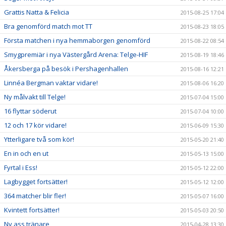
Grattis Natta & Felicia
2015-08-25 17:04
Bra genomförd match mot TT
2015-08-23 18:05
Första matchen i nya hemmaborgen genomförd
2015-08-22 08:54
Smygpremiär i nya Västergård Arena: Telge-HIF
2015-08-19 18:46
Åkersberga på besök i Pershagenhallen
2015-08-16 12:21
Linnéa Bergman vaktar vidare!
2015-08-06 16:20
Ny målvakt till Telge!
2015-07-04 15:00
16 flyttar söderut
2015-07-04 10:00
12 och 17 kör vidare!
2015-06-09 15:30
Ytterligare två som kör!
2015-05-20 21:40
En in och en ut
2015-05-13 15:00
Fyrtal i Ess!
2015-05-12 22:00
Lagbygget fortsätter!
2015-05-12 12:00
364 matcher blir fler!
2015-05-07 16:00
Kvintett fortsätter!
2015-05-03 20:50
Ny ass tränare
2015-04-28 13:30