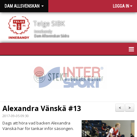
DAM ALLSVENSKAN
LOGGA IN
Telge SIBK
Innebandy
Dam Allsvenskan Södra
HEM
NYHETER
KALENDER
TRUPPEN
Alexandra Vänskä #13
<
>
BILDGALLERI
2017-09-05 09:30
Dags att höra vad backen Alexandra
DOKUMENT
Vänskä har för tankar inför säsongen.