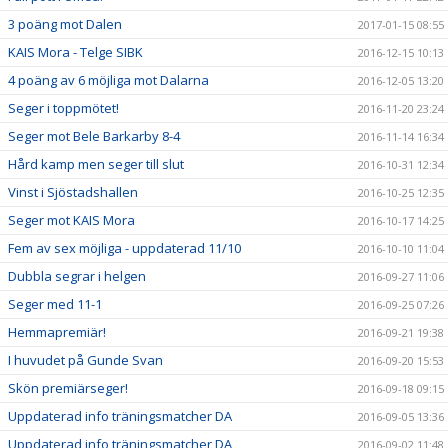
3 poäng mot Dalen
2017-01-15 08:55
KAIS Mora - Telge SIBK
2016-12-15 10:13
4 poäng av 6 möjliga mot Dalarna
2016-12-05 13:20
Seger i toppmötet!
2016-11-20 23:24
Seger mot Bele Barkarby 8-4
2016-11-14 16:34
Hård kamp men seger till slut
2016-10-31 12:34
Vinst i Sjöstadshallen
2016-10-25 12:35
Seger mot KAIS Mora
2016-10-17 14:25
Fem av sex möjliga - uppdaterad 11/10
2016-10-10 11:04
Dubbla segrar i helgen
2016-09-27 11:06
Seger med 11-1
2016-09-25 07:26
Hemmapremiär!
2016-09-21 19:38
I huvudet på Gunde Svan
2016-09-20 15:53
Skön premiärseger!
2016-09-18 09:15
Uppdaterad info träningsmatcher DA
2016-09-05 13:36
Uppdaterad info träningsmatcher DA
2016-09-02 11:48