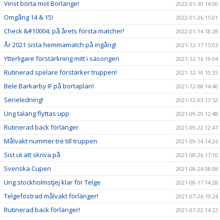
Vinst borta mot Borlänge!
2022-01-30 14:00
Omgång 14 & 15!
2022-01-26 15:01
Check &#10004; på årets första matcher!
2022-01-14 18:28
År 2021 sista hemmamatch på ingång!
2021-12-17 15:03
Ytterligare förstärkning mitt i säsongen
2021-12-16 19:04
Rutinerad spelare förstärker truppen!
2021-12-10 10:35
Bele Barkarby IF på bortaplan!
2021-12-08 14:40
Serieledning!
2021-12-03 13:52
Ung talang flyttas upp
2021-09-29 12:48
Rutinerad back förlänger
2021-09-22 12:47
Målvakt nummer tre till truppen
2021-09-14 14:26
Sist ut att skriva på
2021-08-26 17:10
Svenska Cupen
2021-08-24 08:08
Ung stockholmstjej klar för Telge
2021-08-17 14:28
Telgefostrad målvakt förlänger!
2021-07-26 19:24
Rutinerad back förlänger!
2021-07-22 14:22