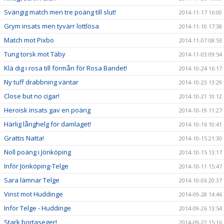
Svängig match men tre poäng till slut!
2014-11-17 16:00
Grym insats men tyvärr lottlösa
2014-11-10 17:38
Match mot Pixbo
2014-11-07 08:53
Tung torsk mot Täby
2014-11-03 09:54
Klä dig i rosa till förmån för Rosa Bandet!
2014-10-24 16:17
Ny tuff drabbning väntar
2014-10-23 13:29
Close but no cigar!
2014-10-21 10:12
Heroisk insats gav en poäng
2014-10-19 11:27
Härlig långhelg för damlaget!
2014-10-16 10:41
Grattis Natta!
2014-10-15 21:30
Noll poäng i Jönköping
2014-10-15 13:17
Inför Jönköping-Telge
2014-10-11 15:47
Sara lämnar Telge
2014-10-06 20:37
Vinst mot Huddinge
2014-09-28 14:46
Inför Telge - Huddinge
2014-09-26 13:54
Stark bortaseger!
2014-09-22 15:16