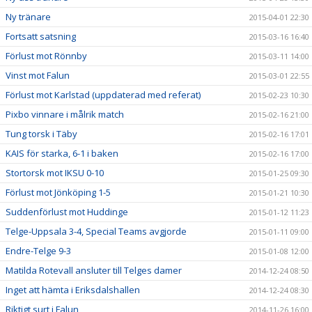
Ny tränare
2015-04-01 22:30
Fortsatt satsning
2015-03-16 16:40
Förlust mot Rönnby
2015-03-11 14:00
Vinst mot Falun
2015-03-01 22:55
Förlust mot Karlstad (uppdaterad med referat)
2015-02-23 10:30
Pixbo vinnare i målrik match
2015-02-16 21:00
Tung torsk i Täby
2015-02-16 17:01
KAIS för starka, 6-1 i baken
2015-02-16 17:00
Stortorsk mot IKSU 0-10
2015-01-25 09:30
Förlust mot Jönköping 1-5
2015-01-21 10:30
Suddenförlust mot Huddinge
2015-01-12 11:23
Telge-Uppsala 3-4, Special Teams avgjorde
2015-01-11 09:00
Endre-Telge 9-3
2015-01-08 12:00
Matilda Rotevall ansluter till Telges damer
2014-12-24 08:50
Inget att hämta i Eriksdalshallen
2014-12-24 08:30
Riktigt surt i Falun
2014-11-26 16:00