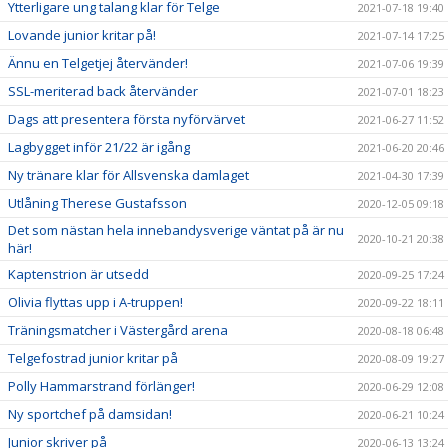
Ytterligare ung talang klar för Telge
2021-07-18 19:40
Lovande junior kritar på!
2021-07-14 17:25
Ännu en Telgetjej återvänder!
2021-07-06 19:39
SSL-meriterad back återvänder
2021-07-01 18:23
Dags att presentera första nyförvärvet
2021-06-27 11:52
Lagbygget inför 21/22 är igång
2021-06-20 20:46
Ny tränare klar för Allsvenska damlaget
2021-04-30 17:39
Utlåning Therese Gustafsson
2020-12-05 09:18
Det som nästan hela innebandysverige väntat på är nu
2020-10-21 20:38
här!
Kaptenstrion är utsedd
2020-09-25 17:24
Olivia flyttas upp i A-truppen!
2020-09-22 18:11
Träningsmatcher i Västergård arena
2020-08-18 06:48
Telgefostrad junior kritar på
2020-08-09 19:27
Polly Hammarstrand förlänger!
2020-06-29 12:08
Ny sportchef på damsidan!
2020-06-21 10:24
Junior skriver på
2020-06-13 13:24