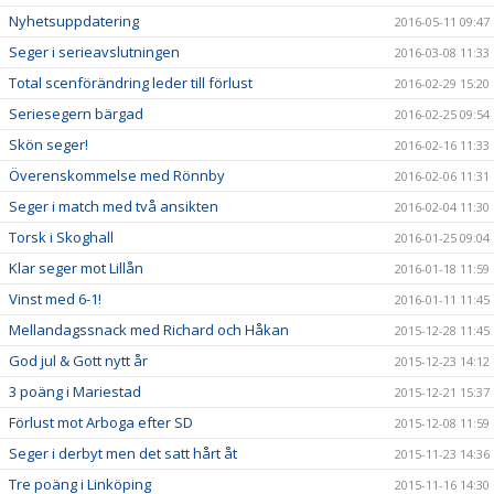
Nyhetsuppdatering
2016-05-11 09:47
Seger i serieavslutningen
2016-03-08 11:33
Total scenförändring leder till förlust
2016-02-29 15:20
Seriesegern bärgad
2016-02-25 09:54
Skön seger!
2016-02-16 11:33
Överenskommelse med Rönnby
2016-02-06 11:31
Seger i match med två ansikten
2016-02-04 11:30
Torsk i Skoghall
2016-01-25 09:04
Klar seger mot Lillån
2016-01-18 11:59
Vinst med 6-1!
2016-01-11 11:45
Mellandagssnack med Richard och Håkan
2015-12-28 11:45
God jul & Gott nytt år
2015-12-23 14:12
3 poäng i Mariestad
2015-12-21 15:37
Förlust mot Arboga efter SD
2015-12-08 11:59
Seger i derbyt men det satt hårt åt
2015-11-23 14:36
Tre poäng i Linköping
2015-11-16 14:30