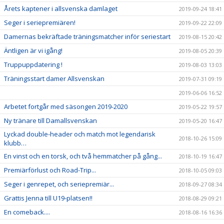
Årets kaptener i allsvenska damlaget
2019-09-24 18:41
Seger i seriepremiären!
2019-09-22 22:09
Damernas bekräftade träningsmatcher inför seriestart
2019-08-15 20:42
Äntligen är vi igång!
2019-08-05 20:39
Truppuppdatering !
2019-08-03 13:03
Träningsstart damer Allsvenskan
2019-07-31 09:19
2019-06-06 16:52
Arbetet fortgår med säsongen 2019-2020
2019-05-22 19:57
Ny tränare till Damallsvenskan
2019-05-20 16:47
Lyckad double-header och match mot legendarisk
2018-10-26 15:09
klubb…
En vinst och en torsk, och två hemmatcher på gång...
2018-10-19 16:47
Premiärförlust och Road-Trip...
2018-10-05 09:03
Seger i genrepet, och seriepremiär...
2018-09-27 08:34
Grattis Jenna till U19-platsen!!
2018-08-29 09:21
En comeback....
2018-08-16 16:36