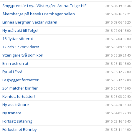
Smygpremiär i nya Västergård Arena: Telge-HIF
2015-08-19 18:46
Åkersberga på besök i Pershagenhallen
2015-08-16 12:21
Linnéa Bergman vaktar vidare!
2015-08-06 16:20
Ny målvakt till Telge!
2015-07-04 15:00
16 flyttar söderut
2015-07-04 10:00
12 och 17 kör vidare!
2015-06-09 15:30
Ytterligare två som kör!
2015-05-20 21:40
En in och en ut
2015-05-13 15:00
Fyrtal i Ess!
2015-05-12 22:00
Lagbygget fortsätter!
2015-05-12 12:00
364 matcher blir fler!
2015-05-07 16:00
Kvintett fortsätter!
2015-05-03 20:50
Ny ass tränare
2015-04-28 13:30
Ny tränare
2015-04-01 22:30
Fortsatt satsning
2015-03-16 16:40
Förlust mot Rönnby
2015-03-11 14:00