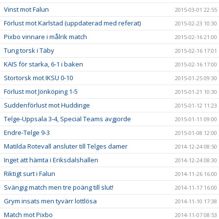
Vinst mot Falun
2015-03-01 22:55
Förlust mot Karlstad (uppdaterad med referat)
2015-02-23 10:30
Pixbo vinnare i målrik match
2015-02-16 21:00
Tung torsk i Täby
2015-02-16 17:01
KAIS för starka, 6-1 i baken
2015-02-16 17:00
Stortorsk mot IKSU 0-10
2015-01-25 09:30
Förlust mot Jönköping 1-5
2015-01-21 10:30
Suddenförlust mot Huddinge
2015-01-12 11:23
Telge-Uppsala 3-4, Special Teams avgjorde
2015-01-11 09:00
Endre-Telge 9-3
2015-01-08 12:00
Matilda Rotevall ansluter till Telges damer
2014-12-24 08:50
Inget att hämta i Eriksdalshallen
2014-12-24 08:30
Riktigt surt i Falun
2014-11-26 16:00
Svängig match men tre poäng till slut!
2014-11-17 16:00
Grym insats men tyvärr lottlösa
2014-11-10 17:38
Match mot Pixbo
2014-11-07 08:53