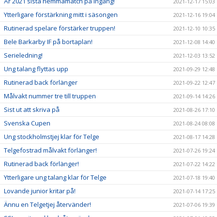
År 2021 sista hemmamatch på ingång!
2021-12-17 15:03
Ytterligare förstärkning mitt i säsongen
2021-12-16 19:04
Rutinerad spelare förstärker truppen!
2021-12-10 10:35
Bele Barkarby IF på bortaplan!
2021-12-08 14:40
Serieledning!
2021-12-03 13:52
Ung talang flyttas upp
2021-09-29 12:48
Rutinerad back förlänger
2021-09-22 12:47
Målvakt nummer tre till truppen
2021-09-14 14:26
Sist ut att skriva på
2021-08-26 17:10
Svenska Cupen
2021-08-24 08:08
Ung stockholmstjej klar för Telge
2021-08-17 14:28
Telgefostrad målvakt förlänger!
2021-07-26 19:24
Rutinerad back förlänger!
2021-07-22 14:22
Ytterligare ung talang klar för Telge
2021-07-18 19:40
Lovande junior kritar på!
2021-07-14 17:25
Ännu en Telgetjej återvänder!
2021-07-06 19:39