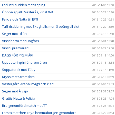
Förlust i sudden mot Köping
2015-11-06 12:10
Öppna spjäll i Västerås, vinst 9-8!
2015-10-27 16:20
Felicia och Natta till EFT!
2015-10-22 10:31
Tuff drabbning mot Skoghalls men 3 poäng till slut
2015-10-20 13:30
Seger mot Lillån
2015-10-15 16:50
Vinst borta mot Hagfors
2015-10-01 12:48
Vinst i premiären!
2015-09-22 17:30
DAGS FÖR PREMIÄR!
2015-09-18 14:00
Uppdatering inför premiären
2015-09-18 13:55
Soppatorsk mot Täby
2015-09-14 11:40
Kryss mot Strömsbro
2015-09-13 08:19
Västergård Arena invigd och klar!
2015-09-06 12:33
Seger mot Älvsjö
2015-08-31 08:37
Grattis Natta & Felicia
2015-08-25 17:04
Bra genomförd match mot TT
2015-08-23 18:05
Första matchen i nya hemmaborgen genomförd
2015-08-22 08:54