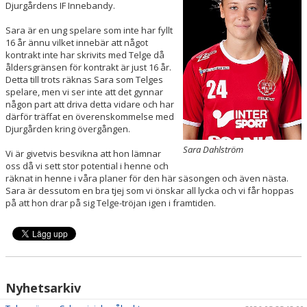
Djurgårdens IF Innebandy.
KONTAKT
Sara är en ung spelare som inte har fyllt
MATCHER
16 år ännu vilket innebär att något
kontrakt inte har skrivits med Telge då
LAGETS FACEBOOK-SIDA
åldersgränsen för kontrakt är just 16 år.
Detta till trots räknas Sara som Telges
spelare, men vi ser inte att det gynnar
LAGETS INSTA
någon part att driva detta vidare och har
därför träffat en överenskommelse med
Djurgården kring övergången.
Sara Dahlström
Vi är givetvis besvikna att hon lämnar
oss då vi sett stor potential i henne och
räknat in henne i våra planer för den här säsongen och även nästa.
Sara är dessutom en bra tjej som vi önskar all lycka och vi får hoppas
på att hon drar på sig Telge-tröjan igen i framtiden.
Nyhetsarkiv