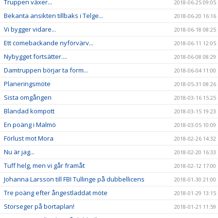
Truppen växer...
2018-06-25 09:05
Bekanta ansikten tillbaks i Telge...
2018-06-20 16:16
Vi bygger vidare...
2018-06-18 08:25
Ett comebackande nyförvärv...
2018-06-11 12:05
Nybygget fortsätter....
2018-06-08 08:29
Damtruppen börjar ta form...
2018-06-04 11:00
Planeringsmöte
2018-05-31 08:26
Sista omgången
2018-03-16 15:25
Blandad kompott
2018-03-15 19:23
En poäng i Malmö
2018-03-05 10:09
Förlust mot Mora
2018-02-26 14:32
Nu är jag...
2018-02-20 16:33
Tuff helg, men vi går framåt
2018-02-12 17:00
Johanna Larsson till FBI Tullinge på dubbellicens
2018-01-30 21:00
Tre poäng efter ångestladdat möte
2018-01-29 13:15
Storseger på bortaplan!
2018-01-21 11:59