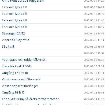
Anna Flensburg till Telge SIBK!
2022-07-04 14:20
Tack och lycka till!
2022-05-20 16:07
Tack och lycka till!
2022-05-19 16:48
Tack och lycka till!
2022-05-18 11:40
Tack och lycka till!
2022-05-12 16:19
Säsongen 21/22
2022-04-08 14:45
Vidare till Play off 2!
2022-03-25 18:11
SSL-kval !
2022-03-22 18:58
2022-03-16 19:59
Poängtapp och uddamålsvinst
2022-03-09 15:39
Klara för kval till SSL!
2022-02-25 09:37
Omgång 17 och 18!
2022-02-18 14:11
Vinst hemma mot Storvreta!
2022-02-11 12:07
Vinst borta mot Borlänge!
2022-01-30 14:00
Omgång 14 & 15!
2022-01-26 15:01
Check &#10004; på årets första matcher!
2022-01-14 18:28