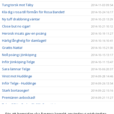
Tung torsk mot Täby
2014-11-03 09:54
Klä dig i rosa till förmån för Rosa Bandet!
2014-10-24 16:17
Ny tuff drabbning väntar
2014-10-23 13:29
Close but no cigar!
2014-10-21 10:12
Heroisk insats gav en poäng
2014-10-19 11:27
Härlig långhelg för damlaget!
2014-10-16 10:41
Grattis Natta!
2014-10-15 21:30
Noll poäng i Jönköping
2014-10-15 13:17
Inför Jönköping-Telge
2014-10-11 15:47
Sara lämnar Telge
2014-10-06 20:37
Vinst mot Huddinge
2014-09-28 14:46
Inför Telge - Huddinge
2014-09-26 13:54
Stark bortaseger!
2014-09-22 15:16
Premiären avbockad!
2014-09-21 11:27
Telge SIBK – Endre IF i SSL-Premiär!
2014-09-19 11:59
Premiärmatch - Dam SSL
2014-09-16 22:15
För att hemsidan ska fungera korrekt använder vi nödvändiga