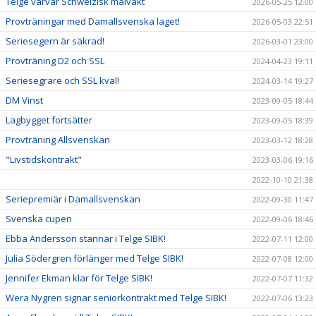
Telge värvar Schweizisk målvakt
2026-05-25 12:00
Provträningar med Damallsvenska laget!
2026-05-03 22:51
Seriesegern är säkrad!
2026-03-01 23:00
Provträning D2 och SSL
2024-04-23 19:11
Seriesegrare och SSL kval!
2024-03-14 19:27
DM Vinst
2023-09-05 18:44
Lagbygget fortsätter
2023-09-05 18:39
Provträning Allsvenskan
2023-03-12 18:28
"Livstidskontrakt"
2023-03-06 19:16
2022-10-10 21:38
Seriepremiär i Damallsvenskan
2022-09-30 11:47
Svenska cupen
2022-09-06 18:46
Ebba Andersson stannar i Telge SIBK!
2022-07-11 12:00
Julia Södergren förlänger med Telge SIBK!
2022-07-08 12:00
Jennifer Ekman klar för Telge SIBK!
2022-07-07 11:32
Wera Nygren signar seniorkontrakt med Telge SIBK!
2022-07-06 13:23