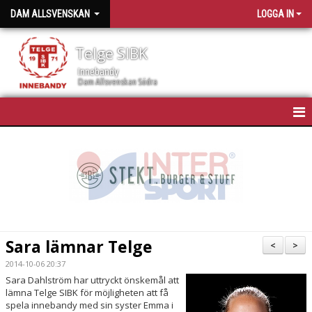
DAM ALLSVENSKAN
LOGGA IN
Telge SIBK
Innebandy
Dam Allsvenskan Södra
HEM
NYHETER
KALENDER
TRUPPEN
Sara lämnar Telge
<
>
BILDGALLERI
2014-10-06 20:37
Sara Dahlström har uttryckt önskemål att
DOKUMENT
lämna Telge SIBK för möjligheten att få
spela innebandy med sin syster Emma i