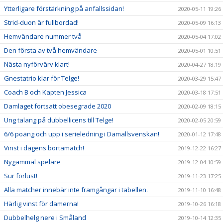
Ytterligare förstärkning på anfallssidan!
2020-05-11 19:26
Strid-duon är fullbordad!
2020-05-09 16:13
Hemvändare nummer två
2020-05-04 17:02
Den första av två hemvändare
2020-05-01 10:51
Nästa nyförvärv klart!
2020-04-27 18:19
Gnestatrio klar för Telge!
2020-03-29 15:47
Coach B och Kapten Jessica
2020-03-18 17:51
Damlaget fortsatt obesegrade 2020
2020-02-09 18:15
Ung talang på dubbellicens till Telge!
2020-02-05 20:59
6/6 poäng och upp i serieledning i Damallsvenskan!
2020-01-12 17:48
Vinst i dagens bortamatch!
2019-12-22 16:27
Nygammal spelare
2019-12-04 10:59
Sur förlust!
2019-11-23 17:25
Alla matcher innebär inte framgångar i tabellen.
2019-11-10 16:48
Härlig vinst för damerna!
2019-10-26 16:18
Dubbelhelg nere i Småland
2019-10-14 12:35