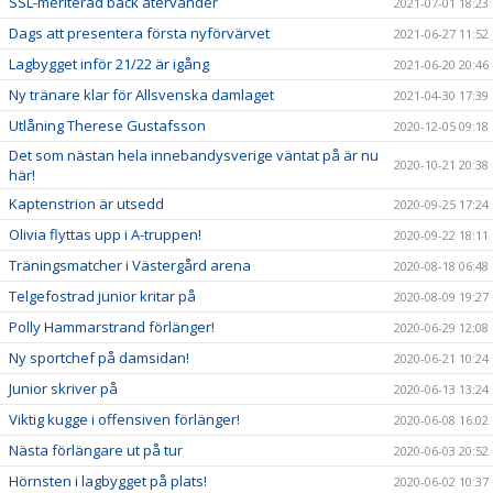
SSL-meriterad back återvänder
2021-07-01 18:23
Dags att presentera första nyförvärvet
2021-06-27 11:52
Lagbygget inför 21/22 är igång
2021-06-20 20:46
Ny tränare klar för Allsvenska damlaget
2021-04-30 17:39
Utlåning Therese Gustafsson
2020-12-05 09:18
Det som nästan hela innebandysverige väntat på är nu
2020-10-21 20:38
här!
Kaptenstrion är utsedd
2020-09-25 17:24
Olivia flyttas upp i A-truppen!
2020-09-22 18:11
Träningsmatcher i Västergård arena
2020-08-18 06:48
Telgefostrad junior kritar på
2020-08-09 19:27
Polly Hammarstrand förlänger!
2020-06-29 12:08
Ny sportchef på damsidan!
2020-06-21 10:24
Junior skriver på
2020-06-13 13:24
Viktig kugge i offensiven förlänger!
2020-06-08 16:02
Nästa förlängare ut på tur
2020-06-03 20:52
Hörnsten i lagbygget på plats!
2020-06-02 10:37