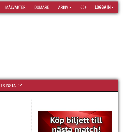
MÅLVAKTER
DOMARE
ARKIV
65+
LOGGA IN
TS INSTA