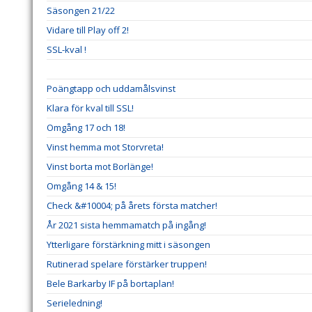
Säsongen 21/22
Vidare till Play off 2!
SSL-kval !
Poängtapp och uddamålsvinst
Klara för kval till SSL!
Omgång 17 och 18!
Vinst hemma mot Storvreta!
Vinst borta mot Borlänge!
Omgång 14 & 15!
Check &#10004; på årets första matcher!
År 2021 sista hemmamatch på ingång!
Ytterligare förstärkning mitt i säsongen
Rutinerad spelare förstärker truppen!
Bele Barkarby IF på bortaplan!
Serieledning!