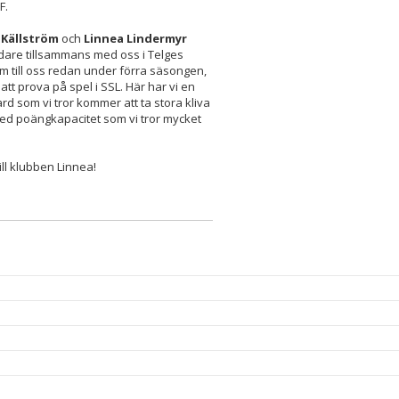
F.
n Källström
och
Linnea Lindermyr
idare tillsammans med oss i Telges
om till oss redan under förra säsongen,
att prova på spel i SSL. Här har vi en
d som vi tror kommer att ta stora kliva
med poängkapacitet som vi tror mycket
ill klubben Linnea!