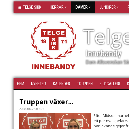
TELGE SIBK
HERRAR
DAMER
JUNIORER
Telg
Innebandy
Dam Allsvenskan Sö
HEM
NYHETER
KALENDER
TRUPPEN
BILDGALLERI
Truppen växer...
2018-06-25 09:05
Efter Midsommarhel
ett par nya spelare
par lovande tjejer f