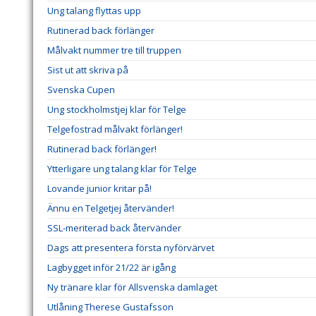
Ung talang flyttas upp
Rutinerad back förlänger
Målvakt nummer tre till truppen
Sist ut att skriva på
Svenska Cupen
Ung stockholmstjej klar för Telge
Telgefostrad målvakt förlänger!
Rutinerad back förlänger!
Ytterligare ung talang klar för Telge
Lovande junior kritar på!
Ännu en Telgetjej återvänder!
SSL-meriterad back återvänder
Dags att presentera första nyförvärvet
Lagbygget inför 21/22 är igång
Ny tränare klar för Allsvenska damlaget
Utlåning Therese Gustafsson