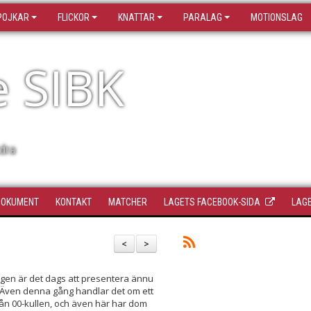
POJKAR
FLICKOR
KNATTAR
PARALAG
MOTIONSLAG
e SIBK
dra
DOKUMENT
KONTAKT
MATCHER
LAGETS FACEBOOK-SIDA
LAGE
<
>
gen är det dags att presentera ännu
. Även denna gång handlar det om ett
rån 00-kullen, och även här har dom