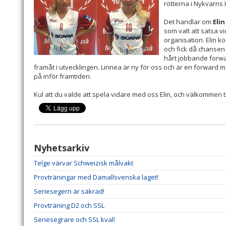
rötterna i Nykvarns I
Det handlar om
Eli
som valt att satsa v
organisation. Elin k
och fick då chansen 
hårt jobbande forwar
framåt i utvecklingen. Linnea är ny för oss och är en forward 
på inför framtiden.
Kul att du valde att spela vidare med oss Elin, och välkommen t
Nyhetsarkiv
Telge värvar Schweizisk målvakt
Provträningar med Damallsvenska laget!
Seriesegern är säkrad!
Provträning D2 och SSL
Seriesegrare och SSL kval!