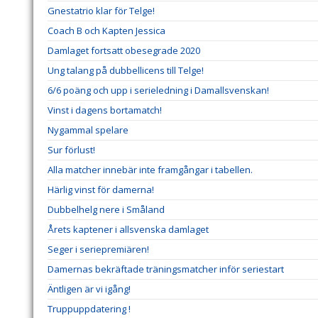
Gnestatrio klar för Telge!
Coach B och Kapten Jessica
Damlaget fortsatt obesegrade 2020
Ung talang på dubbellicens till Telge!
6/6 poäng och upp i serieledning i Damallsvenskan!
Vinst i dagens bortamatch!
Nygammal spelare
Sur förlust!
Alla matcher innebär inte framgångar i tabellen.
Härlig vinst för damerna!
Dubbelhelg nere i Småland
Årets kaptener i allsvenska damlaget
Seger i seriepremiären!
Damernas bekräftade träningsmatcher inför seriestart
Äntligen är vi igång!
Truppuppdatering !