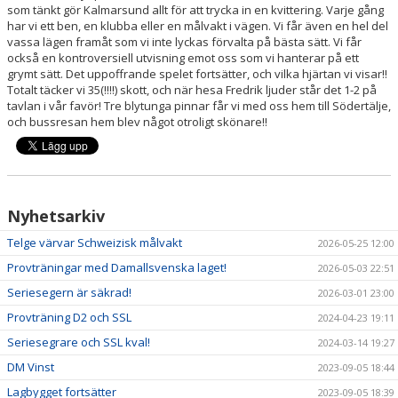
som tänkt gör Kalmarsund allt för att trycka in en kvittering. Varje gång
har vi ett ben, en klubba eller en målvakt i vägen. Vi får även en hel del
vassa lägen framåt som vi inte lyckas förvalta på bästa sätt. Vi får
också en kontroversiell utvisning emot oss som vi hanterar på ett
grymt sätt. Det uppoffrande spelet fortsätter, och vilka hjärtan vi visar!!
Totalt täcker vi 35(!!!!) skott, och när hesa Fredrik ljuder står det 1-2 på
tavlan i vår favör! Tre blytunga pinnar får vi med oss hem till Södertälje,
och bussresan hem blev något otroligt skönare!!
Nyhetsarkiv
Telge värvar Schweizisk målvakt
2026-05-25 12:00
Provträningar med Damallsvenska laget!
2026-05-03 22:51
Seriesegern är säkrad!
2026-03-01 23:00
Provträning D2 och SSL
2024-04-23 19:11
Seriesegrare och SSL kval!
2024-03-14 19:27
DM Vinst
2023-09-05 18:44
Lagbygget fortsätter
2023-09-05 18:39