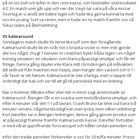
på en lös boll och lyfter in den i tom kasse, och fastställer slutresultatet
4-2. En match som går upp och ner där Växjö tar vara på våra missar.
Överlag är vi ändå det bättre laget och hade lika gärna kunnat ta med
oss tre poäng. Surt sa räven, men vi hade en ny match framför oss så
fokus lades på återhämtning.
VS kalmarsund
Söndagens match skulle bli minst lika tuff som den föregående.
Kalmarsund skulle bli en svår nöt o knäcka visste vi, men inte gjorde
det oss något. Drygt 7 minuter in i matchen byter båda lagen i en något
konstig situation, en situation som Klara påpassligt utnyttjar och får ett
friläge. Denna gång skjuter inte Klara mitt i bröstkorgen på målvakten
(till skillnad från matchen mot Växjö), utan hänger den vackert och 0-1 i
vår favör är ett faktum. Kalmarsund är inte ofarliga, men vi täpper till
ordentligt där bak och ser till att gå till periodvila med en ledning.
När vi kommer tillbaka efter vilan blir vi minst sagt anstormade av
Kalmarsund. Återigen får vi en svacka som motståndarna utnyttjar, och
efter 6 minuter står det 1-1 på tavlan. Coach Bruno tar time out bara två
minuter senare, någorlunda tidigt kan man tycka, men vilken utdelning!
Kort därefter tar vi återigen ledningen, denna gång genom Jessika som
är påpassligt framme framför Kalmarsunds kasse. Därefter fortsätter
vi med vårat uppoffrande försvarsspel och håller undan perioden ut.
Inför den tredje perioden förbereder vi oss för 20 tuffa minuter. Precis