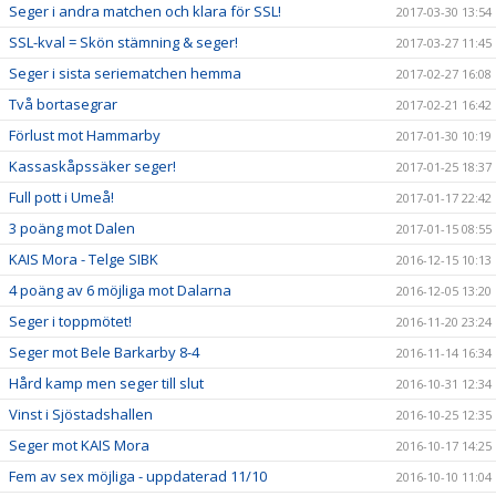
Seger i andra matchen och klara för SSL!
2017-03-30 13:54
SSL-kval = Skön stämning & seger!
2017-03-27 11:45
Seger i sista seriematchen hemma
2017-02-27 16:08
Två bortasegrar
2017-02-21 16:42
Förlust mot Hammarby
2017-01-30 10:19
Kassaskåpssäker seger!
2017-01-25 18:37
Full pott i Umeå!
2017-01-17 22:42
3 poäng mot Dalen
2017-01-15 08:55
KAIS Mora - Telge SIBK
2016-12-15 10:13
4 poäng av 6 möjliga mot Dalarna
2016-12-05 13:20
Seger i toppmötet!
2016-11-20 23:24
Seger mot Bele Barkarby 8-4
2016-11-14 16:34
Hård kamp men seger till slut
2016-10-31 12:34
Vinst i Sjöstadshallen
2016-10-25 12:35
Seger mot KAIS Mora
2016-10-17 14:25
Fem av sex möjliga - uppdaterad 11/10
2016-10-10 11:04