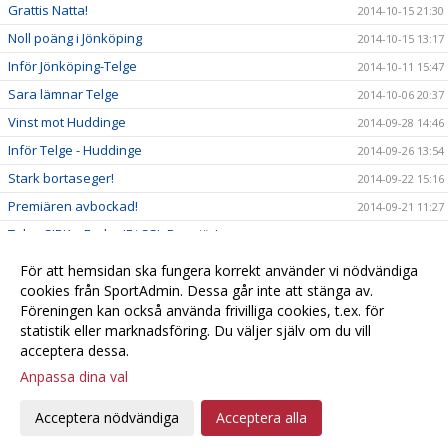
Grattis Natta!
2014-10-15 21:30
Noll poäng i Jönköping
2014-10-15 13:17
Inför Jönköping-Telge
2014-10-11 15:47
Sara lämnar Telge
2014-10-06 20:37
Vinst mot Huddinge
2014-09-28 14:46
Inför Telge - Huddinge
2014-09-26 13:54
Stark bortaseger!
2014-09-22 15:16
Premiären avbockad!
2014-09-21 11:27
Telge SIBK – Endre IF i SSL-Premiär!
2014-09-19 11:59
Premiärmatch - Dam SSL
2014-09-16 22:15
För att hemsidan ska fungera korrekt använder vi nödvändiga
Telges tjejer tar upp den kastade handsken...
cookies från SportAdmin. Dessa går inte att stänga av.
2014-09-09 19:46
Föreningen kan också använda frivilliga cookies, t.ex. för
Första träningsmatchen avklarad
2014-08-15 18:22
statistik eller marknadsföring. Du väljer själv om du vill
acceptera dessa.
Anpassa dina val
Cookie-
Gå till
inställningar
Webbversion
Acceptera nödvändiga
Acceptera alla