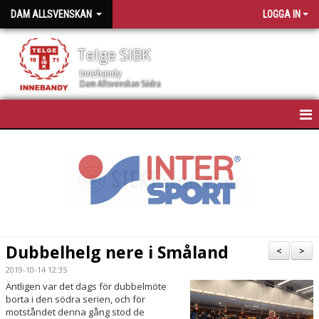
DAM ALLSVENSKAN
LOGGA IN
Telge SIBK
Innebandy
Dam Allsvenskan Södra
HEM
NYHETER
KALENDER
TRUPPEN
Dubbelhelg nere i Småland
<
>
BILDGALLERI
2019-10-14 12:35
Äntligen var det dags för dubbelmöte
DOKUMENT
borta i den södra serien, och för
motståndet denna gång stod de