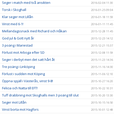
Seger i match med två ansikten
2016-02-04 11:30
Torsk i Skoghall
2016-01-25 09:04
Klar seger mot Lillån
2016-01-18 11:59
Vinst med 6-1!
2016-01-11 11:45
Mellandagssnack med Richard och Håkan
2015-12-28 11:45
God jul & Gott nytt år
2015-12-23 14:12
3 poäng i Mariestad
2015-12-21 15:37
Förlust mot Arboga efter SD
2015-12-08 11:59
Seger i derbyt men det satt hårt åt
2015-11-23 14:36
Tre poäng i Linköping
2015-11-16 14:30
Förlust i sudden mot Köping
2015-11-06 12:10
Öppna spjäll i Västerås, vinst 9-8!
2015-10-27 16:20
Felicia och Natta till EFT!
2015-10-22 10:31
Tuff drabbning mot Skoghalls men 3 poäng till slut
2015-10-20 13:30
Seger mot Lillån
2015-10-15 16:50
Vinst borta mot Hagfors
2015-10-01 12:48