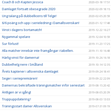
Coach B och Kapten Jessica
2020-03-18 17:51
Damlaget fortsatt obesegrade 2020
2020-02-09 18:15
Ung talang på dubbellicens till Telge!
2020-02-05 20:59
6/6 poäng och upp i serieledning i Damallsvenskan!
2020-01-12 17:48
Vinst i dagens bortamatch!
2019-12-22 16:27
Nygammal spelare
2019-12-04 10:59
Sur förlust!
2019-11-23 17:25
Alla matcher innebär inte framgångar i tabellen.
2019-11-10 16:48
Härlig vinst för damerna!
2019-10-26 16:18
Dubbelhelg nere i Småland
2019-10-14 12:35
Årets kaptener i allsvenska damlaget
2019-09-24 18:41
Seger i seriepremiären!
2019-09-22 22:09
Damernas bekräftade träningsmatcher inför seriestart
2019-08-15 20:42
Äntligen är vi igång!
2019-08-05 20:39
Truppuppdatering !
2019-08-03 13:03
Träningsstart damer Allsvenskan
2019-07-31 09:19