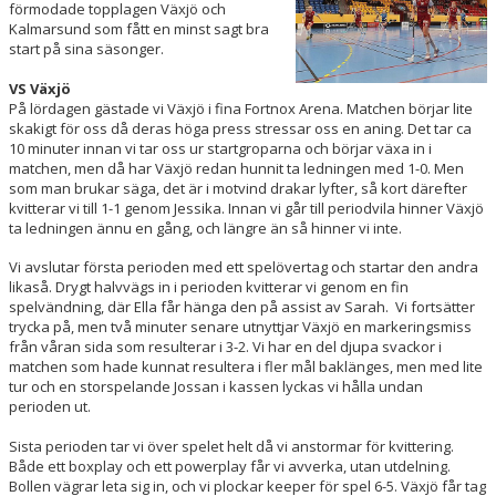
förmodade topplagen Växjö och
KONTAKT
Kalmarsund som fått en minst sagt bra
start på sina säsonger.
MATCHER
VS Växjö
LAGETS FACEBOOK-SIDA
På lördagen gästade vi Växjö i fina Fortnox Arena. Matchen börjar lite
skakigt för oss då deras höga press stressar oss en aning. Det tar ca
10 minuter innan vi tar oss ur startgroparna och börjar växa in i
LAGETS INSTA
matchen, men då har Växjö redan hunnit ta ledningen med 1-0. Men
som man brukar säga, det är i motvind drakar lyfter, så kort därefter
kvitterar vi till 1-1 genom Jessika. Innan vi går till periodvila hinner Växjö
ta ledningen ännu en gång, och längre än så hinner vi inte.
Vi avslutar första perioden med ett spelövertag och startar den andra
likaså. Drygt halvvägs in i perioden kvitterar vi genom en fin
spelvändning, där Ella får hänga den på assist av Sarah. Vi fortsätter
trycka på, men två minuter senare utnyttjar Växjö en markeringsmiss
från våran sida som resulterar i 3-2. Vi har en del djupa svackor i
matchen som hade kunnat resultera i fler mål baklänges, men med lite
tur och en storspelande Jossan i kassen lyckas vi hålla undan
perioden ut.
Sista perioden tar vi över spelet helt då vi anstormar för kvittering.
Både ett boxplay och ett powerplay får vi avverka, utan utdelning.
Bollen vägrar leta sig in, och vi plockar keeper för spel 6-5. Växjö får tag