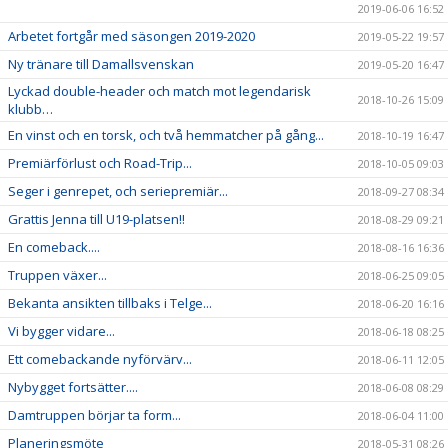
2019-06-06 16:52
Arbetet fortgår med säsongen 2019-2020
2019-05-22 19:57
Ny tränare till Damallsvenskan
2019-05-20 16:47
Lyckad double-header och match mot legendarisk
2018-10-26 15:09
klubb…
En vinst och en torsk, och två hemmatcher på gång...
2018-10-19 16:47
Premiärförlust och Road-Trip...
2018-10-05 09:03
Seger i genrepet, och seriepremiär...
2018-09-27 08:34
Grattis Jenna till U19-platsen!!
2018-08-29 09:21
En comeback....
2018-08-16 16:36
Truppen växer...
2018-06-25 09:05
Bekanta ansikten tillbaks i Telge...
2018-06-20 16:16
Vi bygger vidare...
2018-06-18 08:25
Ett comebackande nyförvärv...
2018-06-11 12:05
Nybygget fortsätter....
2018-06-08 08:29
Damtruppen börjar ta form...
2018-06-04 11:00
Planeringsmöte
2018-05-31 08:26