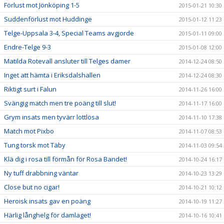
Förlust mot Jönköping 1-5
2015-01-21 10:30
Suddenförlust mot Huddinge
2015-01-12 11:23
Telge-Uppsala 3-4, Special Teams avgjorde
2015-01-11 09:00
Endre-Telge 9-3
2015-01-08 12:00
Matilda Rotevall ansluter till Telges damer
2014-12-24 08:50
Inget att hämta i Eriksdalshallen
2014-12-24 08:30
Riktigt surt i Falun
2014-11-26 16:00
Svängig match men tre poäng till slut!
2014-11-17 16:00
Grym insats men tyvärr lottlösa
2014-11-10 17:38
Match mot Pixbo
2014-11-07 08:53
Tung torsk mot Täby
2014-11-03 09:54
Klä dig i rosa till förmån för Rosa Bandet!
2014-10-24 16:17
Ny tuff drabbning väntar
2014-10-23 13:29
Close but no cigar!
2014-10-21 10:12
Heroisk insats gav en poäng
2014-10-19 11:27
Härlig långhelg för damlaget!
2014-10-16 10:41