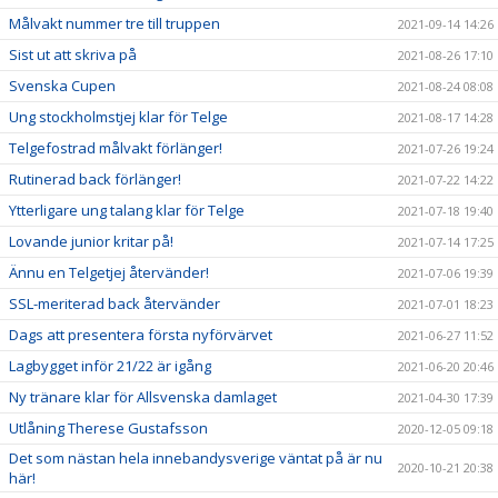
Målvakt nummer tre till truppen
2021-09-14 14:26
Sist ut att skriva på
2021-08-26 17:10
Svenska Cupen
2021-08-24 08:08
Ung stockholmstjej klar för Telge
2021-08-17 14:28
Telgefostrad målvakt förlänger!
2021-07-26 19:24
Rutinerad back förlänger!
2021-07-22 14:22
Ytterligare ung talang klar för Telge
2021-07-18 19:40
Lovande junior kritar på!
2021-07-14 17:25
Ännu en Telgetjej återvänder!
2021-07-06 19:39
SSL-meriterad back återvänder
2021-07-01 18:23
Dags att presentera första nyförvärvet
2021-06-27 11:52
Lagbygget inför 21/22 är igång
2021-06-20 20:46
Ny tränare klar för Allsvenska damlaget
2021-04-30 17:39
Utlåning Therese Gustafsson
2020-12-05 09:18
Det som nästan hela innebandysverige väntat på är nu
2020-10-21 20:38
här!