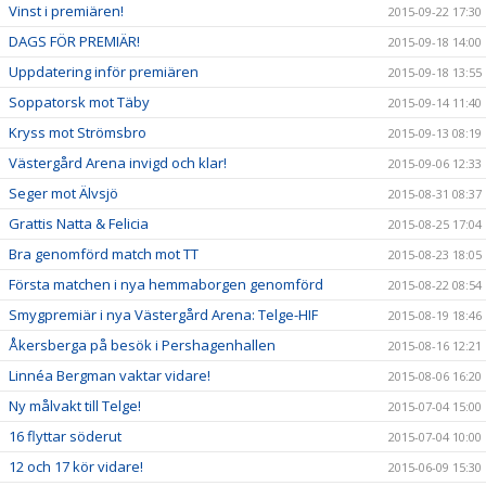
Vinst i premiären!
2015-09-22 17:30
DAGS FÖR PREMIÄR!
2015-09-18 14:00
Uppdatering inför premiären
2015-09-18 13:55
Soppatorsk mot Täby
2015-09-14 11:40
Kryss mot Strömsbro
2015-09-13 08:19
Västergård Arena invigd och klar!
2015-09-06 12:33
Seger mot Älvsjö
2015-08-31 08:37
Grattis Natta & Felicia
2015-08-25 17:04
Bra genomförd match mot TT
2015-08-23 18:05
Första matchen i nya hemmaborgen genomförd
2015-08-22 08:54
Smygpremiär i nya Västergård Arena: Telge-HIF
2015-08-19 18:46
Åkersberga på besök i Pershagenhallen
2015-08-16 12:21
Linnéa Bergman vaktar vidare!
2015-08-06 16:20
Ny målvakt till Telge!
2015-07-04 15:00
16 flyttar söderut
2015-07-04 10:00
12 och 17 kör vidare!
2015-06-09 15:30