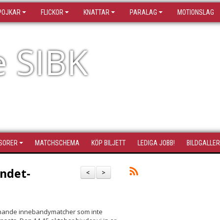
POJKAR
FLICKOR
KNATTAR
PARALAG
MOTIONSLAG
e SIBK
SORER
MATCHSCHEMA
KÖP BILJETT
LEDIGA JOBB!
BILDGALLER
andet-
<
>
pännande innebandymatcher som inte