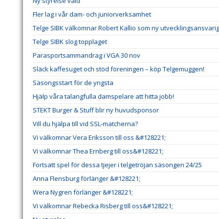
Ny styrelse vald
Fler lag i vår dam- och juniorverksamhet
Telge SIBK välkomnar Robert Kallio som ny utvecklingsansvar
Telge SIBK slog topplaget
Parasportsammandrag i VGA 30 nov
Släck kaffesuget och stöd föreningen – köp Telgemuggen!
Säsongsstart för de yngsta
Hjälp våra talangfulla damspelare att hitta jobb!
STEKT Burger & Stuff blir ny huvudsponsor
Vill du hjälpa till vid SSL-matcherna?
Vi välkomnar Vera Eriksson till oss &#128221;
Vi välkomnar Thea Ernberg till oss&#128221;
Fortsatt spel för dessa tjejer i telgetröjan säsongen 24/25
Anna Flensburg förlänger &#128221;
Wera Nygren förlänger &#128221;
Vi välkomnar Rebecka Risberg till oss&#128221;