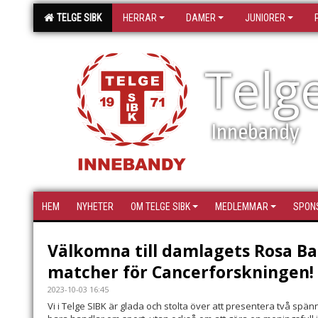
TELGE SIBK
HERRAR
DAMER
JUNIORER
Telg
Innebandy
HEM
NYHETER
OM TELGE SIBK
MEDLEMMAR
SPON
Välkomna till damlagets Rosa B
matcher för Cancerforskningen!
2023-10-03 16:45
Vi i Telge SIBK är glada och stolta över att presentera två s