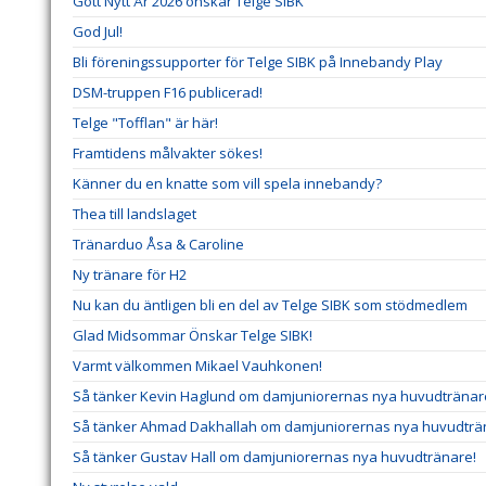
Gott Nytt År 2026 önskar Telge SIBK
God Jul!
Bli föreningssupporter för Telge SIBK på Innebandy Play
DSM-truppen F16 publicerad!
Telge "Tofflan" är här!
Framtidens målvakter sökes!
Känner du en knatte som vill spela innebandy?
Thea till landslaget
Tränarduo Åsa & Caroline
Ny tränare för H2
Nu kan du äntligen bli en del av Telge SIBK som stödmedlem
Glad Midsommar Önskar Telge SIBK!
Varmt välkommen Mikael Vauhkonen!
Så tänker Kevin Haglund om damjuniorernas nya huvudtränar
Så tänker Ahmad Dakhallah om damjuniorernas nya huvudträ
Så tänker Gustav Hall om damjuniorernas nya huvudtränare!