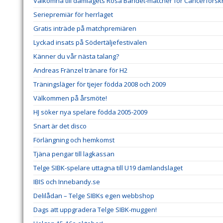
Välkomna till damlagets Rosa Bandet-matcher för Cancerforsk
Seriepremiär för herrlaget
Gratis inträde på matchpremiären
Lyckad insats på Södertäljefestivalen
Känner du vår nästa talang?
Andreas Fränzel tränare för H2
Träningsläger för tjejer födda 2008 och 2009
Välkommen på årsmöte!
HJ söker nya spelare födda 2005-2009
Snart är det disco
Förlängning och hemkomst
Tjäna pengar till lagkassan
Telge SIBK-spelare uttagna till U19 damlandslaget
IBIS och Innebandy.se
Delilådan – Telge SIBKs egen webbshop
Dags att uppgradera Telge SIBK-muggen!