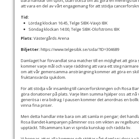
bara handlar om sport, utan också om att göra en meningsfull i
att vara en del av vårt engagemang för att stödja cancerforsk
Tid:
Lördag klockan 16:45, Telge SIBK-Växjö IBK
Söndag klockan 14:00, Telge SIBK-Olofströms IBK
Plats:
Västergårds Arena
Biljetter:
https://www.telgesibk.se/sida/?ID=304689
Damlaget har förvandlat sina matcher till en möjlighet att göra
kommer varje mål och varje räddning att vara ett steg närmare
om att vår gemensamma ansträngning kommer att göra en ski
fruktansvärda sjukdom.
För att stödja vår insamling till cancerforskningen och Rosa Ba
göra donationer på plats. Varje liten summa hjälper oss att nå 
generösa i era bidrag. I pausen kommer det anordnas en bollkas
vinna fina priser.
Men detta handlar inte bara om att samla in pengar; det hand
Rosa Bandet-kampanjen påminner oss om vikten av regelbunde
upptäckt. Tillsammans kan vi sprida kunskap och rädda liv.
Vi hoppas att ni alla kommer och stöttar vårt damlag i dessa 