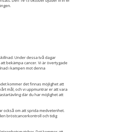
nsats. Den 14-15 oktober bjuder vi in er
ningen.
 skillnad. Under dessa två dagar
 att bekämpa cancer. Vi är övertygade
llnad i kampen mot denna
ndet kommer det finnas möjlighet att
vårt mål, och vi uppmuntrar er att vara
tartävling där du har möjlighet att
lar också om att sprida medvetenhet.
n bröstcancerkontroll och tidig
välgörenhetsmatcher. Det kommer att