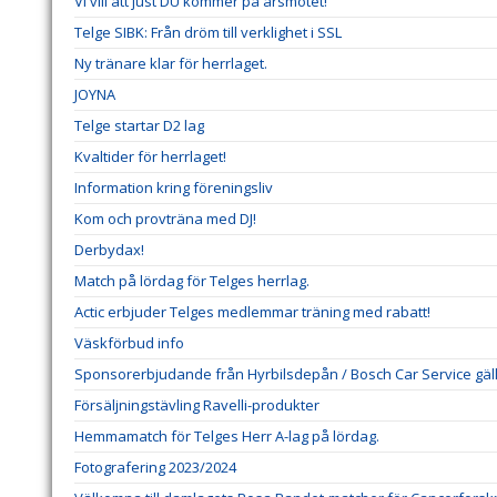
Vi vill att just DU kommer på årsmötet!
Telge SIBK: Från dröm till verklighet i SSL
Ny tränare klar för herrlaget.
JOYNA
Telge startar D2 lag
Kvaltider för herrlaget!
Information kring föreningsliv
Kom och provträna med DJ!
Derbydax!
Match på lördag för Telges herrlag.
Actic erbjuder Telges medlemmar träning med rabatt!
Väskförbud info
Sponsorerbjudande från Hyrbilsdepån / Bosch Car Service gälla
Försäljningstävling Ravelli-produkter
Hemmamatch för Telges Herr A-lag på lördag.
Fotografering 2023/2024