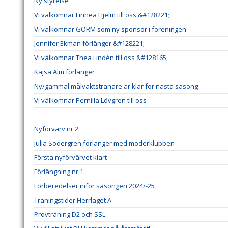
Ny styrelse
Vi välkomnar Linnea Hjelm till oss &#128221;
Vi välkomnar GORM som ny sponsor i föreningen
Jennifer Ekman förlänger &#128221;
Vi välkomnar Thea Lindén till oss &#128165;
Kajsa Alm förlänger
Ny/gammal målvaktstränare är klar för nästa säsong
Vi välkomnar Pernilla Lövgren till oss
Nyförvärv nr 2
Julia Södergren förlänger med moderklubben
Första nyförvärvet klart
Förlängning nr 1
Förberedelser inför säsongen 2024/-25
Träningstider Herrlaget A
Provträning D2 och SSL