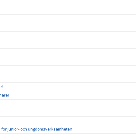
e!
nare!
ig för junior- och ungdomsverksamheten