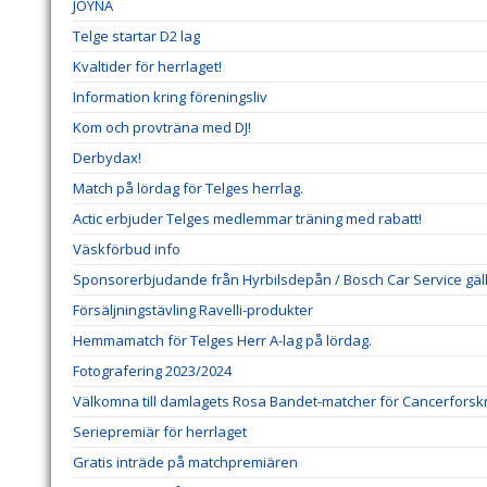
JOYNA
Telge startar D2 lag
Kvaltider för herrlaget!
Information kring föreningsliv
Kom och provträna med DJ!
Derbydax!
Match på lördag för Telges herrlag.
Actic erbjuder Telges medlemmar träning med rabatt!
Väskförbud info
Sponsorerbjudande från Hyrbilsdepån / Bosch Car Service gälla
Försäljningstävling Ravelli-produkter
Hemmamatch för Telges Herr A-lag på lördag.
Fotografering 2023/2024
Välkomna till damlagets Rosa Bandet-matcher för Cancerforsk
Seriepremiär för herrlaget
Gratis inträde på matchpremiären