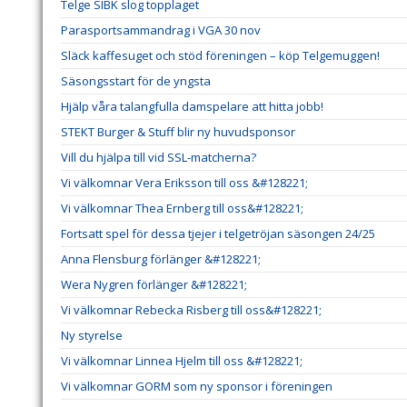
Telge SIBK slog topplaget
Parasportsammandrag i VGA 30 nov
Släck kaffesuget och stöd föreningen – köp Telgemuggen!
Säsongsstart för de yngsta
Hjälp våra talangfulla damspelare att hitta jobb!
STEKT Burger & Stuff blir ny huvudsponsor
Vill du hjälpa till vid SSL-matcherna?
Vi välkomnar Vera Eriksson till oss &#128221;
Vi välkomnar Thea Ernberg till oss&#128221;
Fortsatt spel för dessa tjejer i telgetröjan säsongen 24/25
Anna Flensburg förlänger &#128221;
Wera Nygren förlänger &#128221;
Vi välkomnar Rebecka Risberg till oss&#128221;
Ny styrelse
Vi välkomnar Linnea Hjelm till oss &#128221;
Vi välkomnar GORM som ny sponsor i föreningen