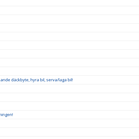
nde däckbyte, hyra bil, serva/laga bil!
ningen!