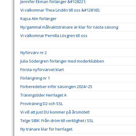
Jennifer Ekman förlänger &#128221;
Vi välkomnar Thea Lindén till oss &#128165;
Kajsa Alm förlänger
Ny/gammal målvaktstränare är klar för nästa säsong
Vi välkomnar Pernilla Lövgren till oss
Nyförvärv nr 2
Julia Södergren förlänger med moderklubben
Första nyförvärvet klart
Förlängning nr 1
Förberedelser inför säsongen 2024/-25
Träningstider Herrlaget A
Provträning D2 och SSL
Vi vill att just DU kommer på årsmötet!
Telge SIBK: Från dröm till verklighet i SSL
Ny tränare klar för herrlaget.