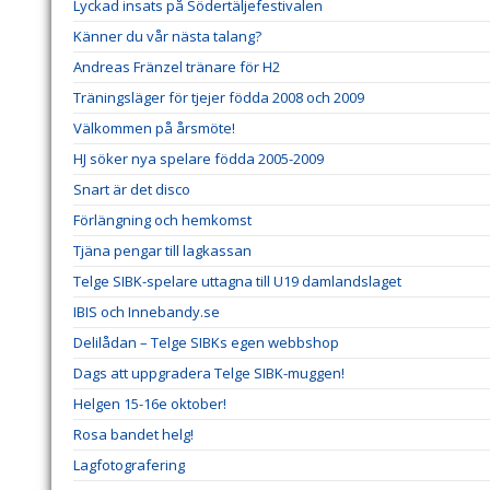
Lyckad insats på Södertäljefestivalen
Känner du vår nästa talang?
Andreas Fränzel tränare för H2
Träningsläger för tjejer födda 2008 och 2009
Välkommen på årsmöte!
HJ söker nya spelare födda 2005-2009
Snart är det disco
Förlängning och hemkomst
Tjäna pengar till lagkassan
Telge SIBK-spelare uttagna till U19 damlandslaget
IBIS och Innebandy.se
Delilådan – Telge SIBKs egen webbshop
Dags att uppgradera Telge SIBK-muggen!
Helgen 15-16e oktober!
Rosa bandet helg!
Lagfotografering