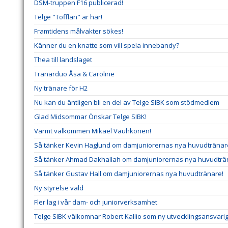
DSM-truppen F16 publicerad!
Telge "Tofflan" är här!
Framtidens målvakter sökes!
Känner du en knatte som vill spela innebandy?
Thea till landslaget
Tränarduo Åsa & Caroline
Ny tränare för H2
Nu kan du äntligen bli en del av Telge SIBK som stödmedlem
Glad Midsommar Önskar Telge SIBK!
Varmt välkommen Mikael Vauhkonen!
Så tänker Kevin Haglund om damjuniorernas nya huvudtränar
Så tänker Ahmad Dakhallah om damjuniorernas nya huvudträ
Så tänker Gustav Hall om damjuniorernas nya huvudtränare!
Ny styrelse vald
Fler lag i vår dam- och juniorverksamhet
Telge SIBK välkomnar Robert Kallio som ny utvecklingsansvar