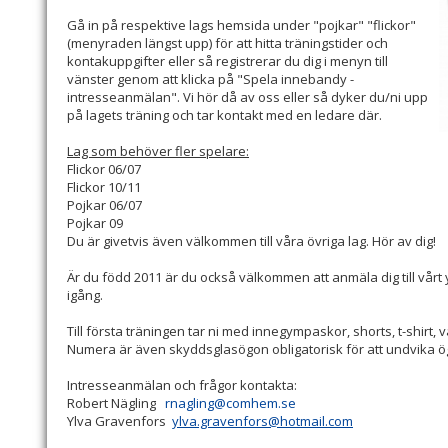
Gå in på respektive lags hemsida under "pojkar" "flickor"
(menyraden längst upp) för att hitta träningstider och
kontakuppgifter eller så registrerar du dig i menyn till
vänster genom att klicka på "Spela innebandy -
intresseanmälan". Vi hör då av oss eller så dyker du/ni upp
på lagets träning och tar kontakt med en ledare där.
Lag som behöver fler spelare:
Flickor 06/07
Flickor 10/11
Pojkar 06/07
Pojkar 09
Du är givetvis även välkommen till våra övriga lag. Hör av dig!
Är du född 2011 är du också välkommen att anmäla dig till vårt
igång.
Till första träningen tar ni med innegympaskor, shorts, t-shirt,
Numera är även skyddsglasögon obligatorisk för att undvika 
Intresseanmälan och frågor kontakta:
Robert Nägling
rnagling@comhem.se
Ylva Gravenfors
ylva.gravenfors@hotmail.com