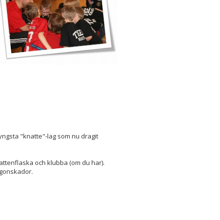
 yngsta "knatte"-lag som nu dragit
 vattenflaska och klubba (om du har).
ögonskador.