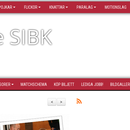
POJKAR
FLICKOR
KNATTAR
PARALAG
MOTIONSLAG
e SIBK
SORER
MATCHSCHEMA
KÖP BILJETT
LEDIGA JOBB!
BILDGALLER
<
>