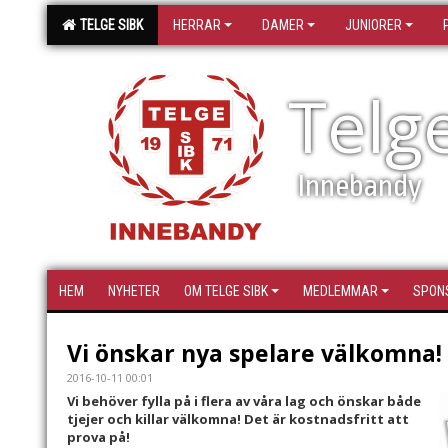
TELGE SIBK
HERRAR
DAMER
JUNIORER
Telg
Innebandy
HEM
NYHETER
OM TELGE SIBK
MEDLEMMAR
SPON
Vi önskar nya spelare välkomna!
2016-10-11 00:01
Vi behöver fylla på i flera av våra lag och önskar både
tjejer och killar välkomna! Det är kostnadsfritt att
prova på!