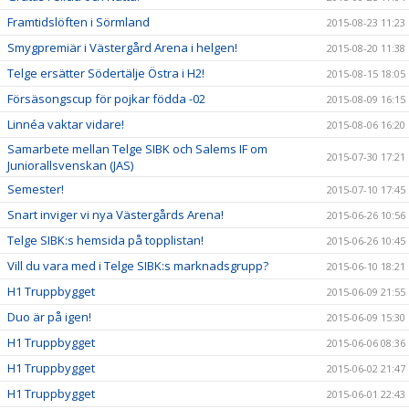
Framtidslöften i Sörmland
2015-08-23 11:23
Smygpremiär i Västergård Arena i helgen!
2015-08-20 11:38
Telge ersätter Södertälje Östra i H2!
2015-08-15 18:05
Försäsongscup för pojkar födda -02
2015-08-09 16:15
Linnéa vaktar vidare!
2015-08-06 16:20
Samarbete mellan Telge SIBK och Salems IF om
2015-07-30 17:21
Juniorallsvenskan (JAS)
Semester!
2015-07-10 17:45
Snart inviger vi nya Västergårds Arena!
2015-06-26 10:56
Telge SIBK:s hemsida på topplistan!
2015-06-26 10:45
Vill du vara med i Telge SIBK:s marknadsgrupp?
2015-06-10 18:21
H1 Truppbygget
2015-06-09 21:55
Duo är på igen!
2015-06-09 15:30
H1 Truppbygget
2015-06-06 08:36
H1 Truppbygget
2015-06-02 21:47
H1 Truppbygget
2015-06-01 22:43