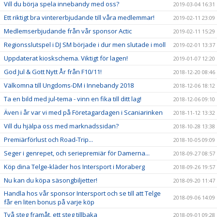
Vill du börja spela innebandy med oss?
2019-03-04 16:31
Ett riktigt bra vintererbjudande till våra medlemmar!
2019-02-11 23:09
Medlemserbjudande från vår sponsor Actic
2019-02-11 15:29
Regionsslutspel i DJ SM började i dur men slutade i moll
2019-02-01 13:37
Uppdaterat kioskschema. Viktigt för lagen!
2019-01-07 12:20
God Jul & Gott Nytt År från F10/11!
2018-12-20 08:46
Välkomna till Ungdoms-DM i Innebandy 2018
2018-12-06 18:12
Ta en bild med jul-tema - vinn en fika till ditt lag!
2018-12-06 09:10
Även i år var vi med på Företagardagen i Scaniarinken
2018-11-12 13:32
Vill du hjälpa oss med marknadssidan?
2018-10-28 13:38
Premiärförlust och Road-Trip...
2018-10-05 09:09
Seger i genrepet, och seriepremiär för Damerna...
2018-09-27 08:57
Köp dina Telge-kläder hos Intersport i Moraberg
2018-09-26 19:57
Nu kan du köpa säsongbiljetter!
2018-09-20 11:47
Handla hos vår sponsor Intersport och se till att Telge
2018-09-06 14:09
får en liten bonus på varje köp
Två steg framåt, ett steg tillbaka
2018-09-01 09:28