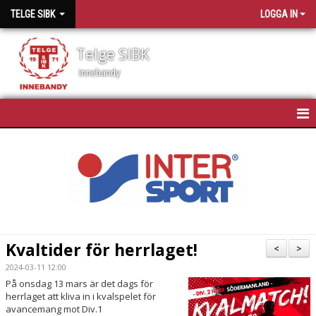
TELGE SIBK
LOGGA IN
Telge SIBK
Innebandy
HEM
NYHETER
OM TELGE SIBK
MEDLEMMAR
Kvaltider för herrlaget!
<
>
SPONSORER
2024-03-11 12:00
På onsdag 13 mars är det dags för
herrlaget att kliva in i kvalspelet för
MATCHSCHEMA
avancemang mot Div.1