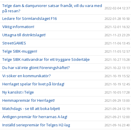
Telge dam & damjuniorer satsar framåt, vill du vara med
2022-02-04 12:37
på resan?
Ledare för Sörmlandslaget F16
2022-01-28 10:50
Viktig information!
2021-12-01 16:32
Uttagna till distriktslaget!
2021-11-23 23:29
StreetGAMES
2021-11-06 13:45
Telge SIBK-muggen!
2021-11-05 12:57
Telge SIBK nattvandrar för ett tryggare Södertälje
2021-10-27 15:28
Du har väl inte glömt Föreningshäftet?
2021-10-22 13:13
Vi söker en kommunikatör?
2021-10-19 15:52
Herrlaget spelar för livet på lördag!
2021-10-19 12:45
Ny kanslist i Telge
2021-10-05 17:28
Hemmapremiär för Herrlaget!
2021-09-29 13:00
Matchdags - se till att boka biljett
2021-09-24 12:19
Äntligen premiär för herrarnas A-lag!
2021-09-21 12:00
Inställd seriepremiär för Telges H2-lag
2021-09-16 23:40