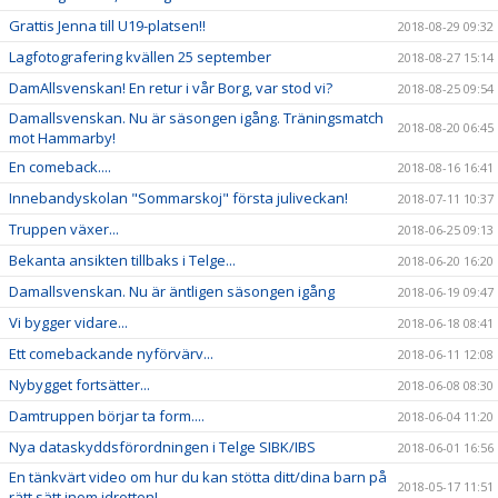
Grattis Jenna till U19-platsen!!
2018-08-29 09:32
Lagfotografering kvällen 25 september
2018-08-27 15:14
DamAllsvenskan! En retur i vår Borg, var stod vi?
2018-08-25 09:54
Damallsvenskan. Nu är säsongen igång. Träningsmatch
2018-08-20 06:45
mot Hammarby!
En comeback....
2018-08-16 16:41
Innebandyskolan "Sommarskoj" första juliveckan!
2018-07-11 10:37
Truppen växer...
2018-06-25 09:13
Bekanta ansikten tillbaks i Telge...
2018-06-20 16:20
Damallsvenskan. Nu är äntligen säsongen igång
2018-06-19 09:47
Vi bygger vidare...
2018-06-18 08:41
Ett comebackande nyförvärv...
2018-06-11 12:08
Nybygget fortsätter...
2018-06-08 08:30
Damtruppen börjar ta form....
2018-06-04 11:20
Nya dataskyddsförordningen i Telge SIBK/IBS
2018-06-01 16:56
En tänkvärt video om hur du kan stötta ditt/dina barn på
2018-05-17 11:51
rätt sätt inom idrotten!