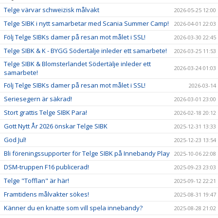
Telge värvar schweizisk målvakt
2026-05-25 12:00
Telge SIBK i nytt samarbetar med Scania Summer Camp!
2026-04-01 22:03
Följ Telge SIBKs damer på resan mot målet i SSL!
2026-03-30 22:45
Telge SIBK & K - BYGG Södertälje inleder ett samarbete!
2026-03-25 11:53
Telge SIBK & Blomsterlandet Södertälje inleder ett
2026-03-24 01:03
samarbete!
Följ Telge SIBKs damer på resan mot målet i SSL!
2026-03-14
Seriesegern är säkrad!
2026-03-01 23:00
Stort grattis Telge SIBK Para!
2026-02-18 20:12
Gott Nytt År 2026 önskar Telge SIBK
2025-12-31 13:33
God Jul!
2025-12-23 13:54
Bli föreningssupporter för Telge SIBK på Innebandy Play
2025-10-06 22:08
DSM-truppen F16 publicerad!
2025-09-23 23:03
Telge "Tofflan" är här!
2025-09-12 22:21
Framtidens målvakter sökes!
2025-08-31 19:47
Känner du en knatte som vill spela innebandy?
2025-08-28 21:02