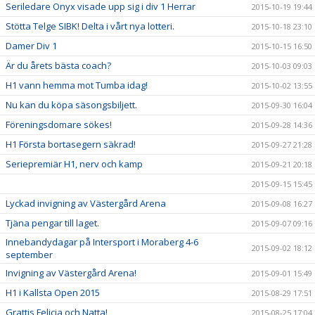
Seriledare Onyx visade upp sig i div 1 Herrar
2015-10-19 19:44
Stötta Telge SIBK! Delta i vårt nya lotteri.
2015-10-18 23:10
Damer Div 1
2015-10-15 16:50
Är du årets bästa coach?
2015-10-03 09:03
H1 vann hemma mot Tumba idag!
2015-10-02 13:55
Nu kan du köpa säsongsbiljett.
2015-09-30 16:04
Föreningsdomare sökes!
2015-09-28 14:36
H1 Första bortasegern säkrad!
2015-09-27 21:28
Seriepremiär H1, nerv och kamp
2015-09-21 20:18
2015-09-15 15:45
Lyckad invigning av Västergård Arena
2015-09-08 16:27
Tjäna pengar till laget.
2015-09-07 09:16
Innebandydagar på Intersport i Moraberg 4-6
2015-09-02 18:12
september
Invigning av Västergård Arena!
2015-09-01 15:49
H1 i Kallsta Open 2015
2015-08-29 17:51
Grattis Felicia och Natta!
2015-08-25 17:04