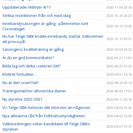
Uppdaterade riktlinjer 4/11
2020-11-04 20:56
Strikta restriktioner från och med idag
2020-10-29 20:23
Innebandysäsongen är igång - påminnelse runt
2020-10-16 16:30
Coronaläget
Nu har Telge SIBK knatte-innebandy startat. Välkommen
2020-10-12 09:31
att prova på!
Säsongens knatteträning är igång
2020-10-04 20:22
Är du en god kommunikatör?
2020-09-27 11:03
Bilda lag och delta i veteran-SM?
2020-09-23 10:33
Klottret fortsätter...
2020-09-01 16:18
Nu är den snart här!
2020-08-26 09:14
Träningsmatcher allsvenska damer
2020-08-09 17:05
Ny styrelse 2020 /2021
2020-06-17 20:18
Vi i Telge SIBK behöver ditt stöd mer än någonsin.
2020-04-06 10:43
Nya allmänna råd från Folkhälsomyndigheten
2020-04-02 10:08
Valberedningen söker kandidater till Telge SIBKs
2020-04-01 10:55
styrelse!