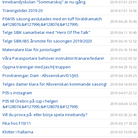
Innebandyskolan "Sommarskoj" är nu igång
2019-07-01 23:01
Träningstider 2019-20
2019-07-01 16:50
P04/05 säsong avslutades med en tuff föräldramatch
2019-06-20 10:46
&#128076;&#127996;&#128074;&#127995;
Telge SIBK samarbetar med "Hero Of The Talk"
2019-06-11 10:40
Telge SIBK/IBS årsmöte för säsongen 2019/2020
2019-06-10 12:52
Materialare klar för juniorlaget!
2019-05-10 19:44
Våra Parasportare behöver instruktör/tränare/ledare!
2019-05-02 09:52
Öppna träningar med Jas/HJ truppen
2019-04-29 16:32
Provträningar, Dam - Allsvenskan/D1/JAS
2019-04-16 09:25
Telges damer klara för Allsvenskan kommande säsong!
2019-04-14 09:03
P05:s instagram
2019-04-07 22:12
P05 till Örebro på cup i helgen
2019-04-04 12:06
&#128074;&#127995;&#128079;&#127995;
Vill du prova på- eller börja spela innebandy?
2019-03-20 22:40
Fika hos F10/11
2019-03-17 18:20
Klotter i hallarna
2019-03-15 09:42