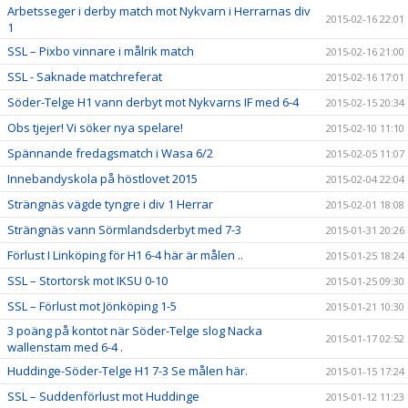
Arbetsseger i derby match mot Nykvarn i Herrarnas div
2015-02-16 22:01
1
SSL – Pixbo vinnare i målrik match
2015-02-16 21:00
SSL - Saknade matchreferat
2015-02-16 17:01
Söder-Telge H1 vann derbyt mot Nykvarns IF med 6-4
2015-02-15 20:34
Obs tjejer! Vi söker nya spelare!
2015-02-10 11:10
Spännande fredagsmatch i Wasa 6/2
2015-02-05 11:07
Innebandyskola på höstlovet 2015
2015-02-04 22:04
Strängnäs vägde tyngre i div 1 Herrar
2015-02-01 18:08
Strängnäs vann Sörmlandsderbyt med 7-3
2015-01-31 20:26
Förlust I Linköping för H1 6-4 här är målen ..
2015-01-25 18:24
SSL – Stortorsk mot IKSU 0-10
2015-01-25 09:30
SSL – Förlust mot Jönköping 1-5
2015-01-21 10:30
3 poäng på kontot när Söder-Telge slog Nacka
2015-01-17 02:52
wallenstam med 6-4 .
Huddinge-Söder-Telge H1 7-3 Se målen här.
2015-01-15 17:24
SSL – Suddenförlust mot Huddinge
2015-01-12 11:23