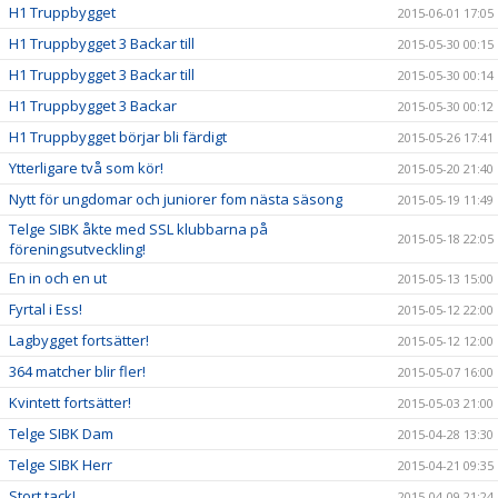
H1 Truppbygget
2015-06-01 17:05
H1 Truppbygget 3 Backar till
2015-05-30 00:15
H1 Truppbygget 3 Backar till
2015-05-30 00:14
H1 Truppbygget 3 Backar
2015-05-30 00:12
H1 Truppbygget börjar bli färdigt
2015-05-26 17:41
Ytterligare två som kör!
2015-05-20 21:40
Nytt för ungdomar och juniorer fom nästa säsong
2015-05-19 11:49
Telge SIBK åkte med SSL klubbarna på
2015-05-18 22:05
föreningsutveckling!
En in och en ut
2015-05-13 15:00
Fyrtal i Ess!
2015-05-12 22:00
Lagbygget fortsätter!
2015-05-12 12:00
364 matcher blir fler!
2015-05-07 16:00
Kvintett fortsätter!
2015-05-03 21:00
Telge SIBK Dam
2015-04-28 13:30
Telge SIBK Herr
2015-04-21 09:35
Stort tack!
2015-04-09 21:24