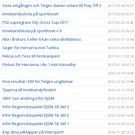
Sista omgången och Telges damer vidare till Play Off 2
2017-03-04 18:37
Innebandyskola på sportlovet!
2017-03-03 00:31
P02 cupsegrare City Gross Cup 2017
2017-02-26 19:40
Innebandskola på sportlovet v.9
2017-02-25 09:25
Alla i årskurs 3 eller 6 kan söka idrottsklass
2017-01-31 12:44
Seger för Herrarna mot Tumba
2017-01-29 09:59
Felicia och Tess till Finnkampen!
2017-01-17 22:55
Förlust för Herrarna i div 1 mot Hässelby
2017-01-14 10:15
2016-12-14 14:46
Fina resultat i DM för Telges ungdomar.
2016-12-12 21:48
Tjejerna till Innebandyfesten!
2016-12-11 19:47
OBS! Sen ändring inför DJSM
2016-12-09 21:52
Inför Regionslutspelet DJSM-18, del 3
2016-12-09 20:00
Inför Regionslutspelet DJSM-18, del 2
2016-12-09 16:30
Inför Regionslutspelet DJSM-18, del 1
2016-12-09 12:26
Köp dina julklappar på Intersport!
2016-11-28 12:22