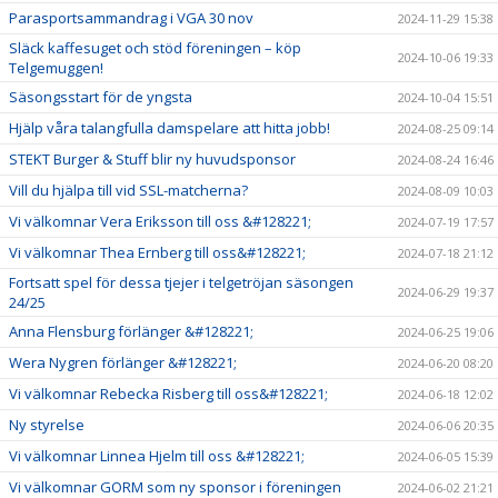
Parasportsammandrag i VGA 30 nov
2024-11-29 15:38
Släck kaffesuget och stöd föreningen – köp
2024-10-06 19:33
Telgemuggen!
Säsongsstart för de yngsta
2024-10-04 15:51
Hjälp våra talangfulla damspelare att hitta jobb!
2024-08-25 09:14
STEKT Burger & Stuff blir ny huvudsponsor
2024-08-24 16:46
Vill du hjälpa till vid SSL-matcherna?
2024-08-09 10:03
Vi välkomnar Vera Eriksson till oss &#128221;
2024-07-19 17:57
Vi välkomnar Thea Ernberg till oss&#128221;
2024-07-18 21:12
Fortsatt spel för dessa tjejer i telgetröjan säsongen
2024-06-29 19:37
24/25
Anna Flensburg förlänger &#128221;
2024-06-25 19:06
Wera Nygren förlänger &#128221;
2024-06-20 08:20
Vi välkomnar Rebecka Risberg till oss&#128221;
2024-06-18 12:02
Ny styrelse
2024-06-06 20:35
Vi välkomnar Linnea Hjelm till oss &#128221;
2024-06-05 15:39
Vi välkomnar GORM som ny sponsor i föreningen
2024-06-02 21:21