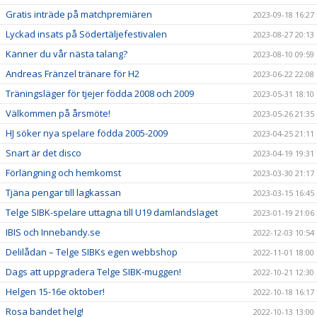
Gratis inträde på matchpremiären
2023-09-18 16:27
Lyckad insats på Södertäljefestivalen
2023-08-27 20:13
Känner du vår nästa talang?
2023-08-10 09:59
Andreas Fränzel tränare för H2
2023-06-22 22:08
Träningsläger för tjejer födda 2008 och 2009
2023-05-31 18:10
Välkommen på årsmöte!
2023-05-26 21:35
HJ söker nya spelare födda 2005-2009
2023-04-25 21:11
Snart är det disco
2023-04-19 19:31
Förlängning och hemkomst
2023-03-30 21:17
Tjäna pengar till lagkassan
2023-03-15 16:45
Telge SIBK-spelare uttagna till U19 damlandslaget
2023-01-19 21:06
IBIS och Innebandy.se
2022-12-03 10:54
Delilådan – Telge SIBKs egen webbshop
2022-11-01 18:00
Dags att uppgradera Telge SIBK-muggen!
2022-10-21 12:30
Helgen 15-16e oktober!
2022-10-18 16:17
Rosa bandet helg!
2022-10-13 13:00