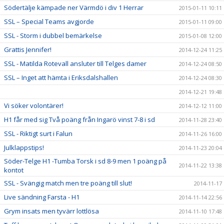
Södertälje kämpade ner Värmdö i div 1 Herrar
2015-01-11 10:11
SSL – Special Teams avgjorde
2015-01-11 09:00
SSL - Storm i dubbel bemärkelse
2015-01-08 12:00
Grattis Jennifer!
2014-12-24 11:25
SSL - Matilda Rotevall ansluter till Telges damer
2014-12-24 08:50
SSL – Inget att hämta i Eriksdalshallen
2014-12-24 08:30
2014-12-21 19:48
Vi söker volontärer!
2014-12-12 11:00
H1 får med sig Två poäng från Ingarö vinst 7-8 i sd
2014-11-28 23:40
SSL - Riktigt surt i Falun
2014-11-26 16:00
Julklappstips!
2014-11-23 20:04
Söder-Telge H1 -Tumba Torsk i sd 8-9 men 1 poäng på
2014-11-22 13:38
kontot
SSL - Svängig match men tre poäng till slut!
2014-11-17
Live sändning Farsta - H1
2014-11-14 22:56
Grym insats men tyvärr lottlösa
2014-11-10 17:48