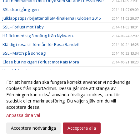
Tuff hemmamatch mot Onyx som slutade i besvikelse
2014-11-09 21:01
SSL drar igång igen
2014-11-07 09:09
Julklappstips? biljetter till SM-finalerna i Globen 2015
2014-11-03 20:37
SSL - Förlust mot Täby
2014-11-03 10:01
H1 fick med sig 3 poäng från Nykvarn.
2014-10-24 22:07
Klä dig i rosa till förmån för Rosa Bandet!
2014-10-24 16:23
SSL - Match på söndag!
2014-10-23 13:34
Close but no cigar! Förlust mot Kais Mora
2014-10-21 10:20
Heroisk insats gav en poäng
2014-10-19 11:33
Lagfotografering på gång!
2014-10-18 21:25
För att hemsidan ska fungera korrekt använder vi nödvändiga
H1 räckte inte till mot Strängnäs 6-0 förlust.
cookies från SportAdmin. Dessa går inte att stänga av.
2014-10-18 19:22
Föreningen kan också använda frivilliga cookies, t.ex. för
Damerna tog poäng i Umeå !
2014-10-17 21:42
statistik eller marknadsföring. Du väljer själv om du vill
Härlig långhelg för damlaget!
2014-10-16 10:43
acceptera dessa.
Grattis Natta!
Anpassa dina val
2014-10-15 21:18
Noll poäng i Jönköping
2014-10-15 13:43
Acceptera nödvändiga
Acceptera alla
Söder-Telge H1 -- Linköping IBK Ungdom 7 - 6
2014-10-11 22:03