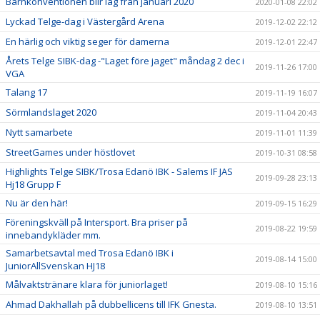
Barnkonventionen blir lag från januari 2020
2020-01-08 22:02
Lyckad Telge-dag i Västergård Arena
2019-12-02 22:12
En härlig och viktig seger för damerna
2019-12-01 22:47
Årets Telge SIBK-dag -"Laget före jaget" måndag 2 dec i
2019-11-26 17:00
VGA
Talang 17
2019-11-19 16:07
Sörmlandslaget 2020
2019-11-04 20:43
Nytt samarbete
2019-11-01 11:39
StreetGames under höstlovet
2019-10-31 08:58
Highlights Telge SIBK/Trosa Edanö IBK - Salems IF JAS
2019-09-28 23:13
Hj18 Grupp F
Nu är den här!
2019-09-15 16:29
Föreningskväll på Intersport. Bra priser på
2019-08-22 19:59
innebandykläder mm.
Samarbetsavtal med Trosa Edanö IBK i
2019-08-14 15:00
JuniorAllSvenskan HJ18
Målvaktstränare klara för juniorlaget!
2019-08-10 15:16
Ahmad Dakhallah på dubbellicens till IFK Gnesta.
2019-08-10 13:51