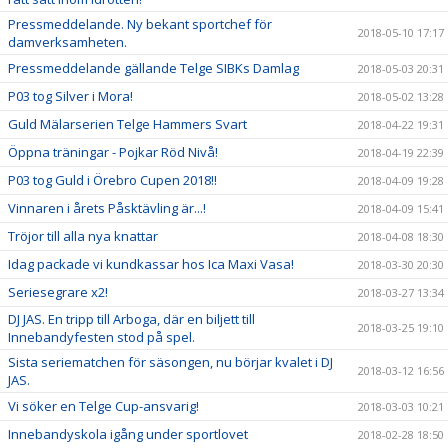
Pressmeddelande. Ny bekant sportchef för
2018-05-10 17:17
damverksamheten.
Pressmeddelande gällande Telge SIBKs Damlag
2018-05-03 20:31
P03 tog Silver i Mora!
2018-05-02 13:28
Guld Mälarserien Telge Hammers Svart
2018-04-22 19:31
Öppna träningar - Pojkar Röd Nivå!
2018-04-19 22:39
P03 tog Guld i Örebro Cupen 2018!!
2018-04-09 19:28
Vinnaren i årets Påsktävling är...!
2018-04-09 15:41
Tröjor till alla nya knattar
2018-04-08 18:30
Idag packade vi kundkassar hos Ica Maxi Vasa!
2018-03-30 20:30
Seriesegrare x2!
2018-03-27 13:34
DJ JAS. En tripp till Arboga, där en biljett till
2018-03-25 19:10
Innebandyfesten stod på spel.
Sista seriematchen för säsongen, nu börjar kvalet i DJ
2018-03-12 16:56
JAS.
Vi söker en Telge Cup-ansvarig!
2018-03-03 10:21
Innebandyskola igång under sportlovet
2018-02-28 18:50