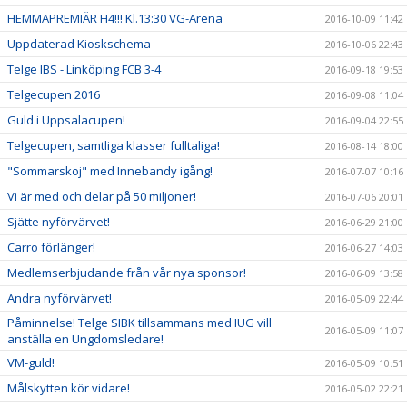
HEMMAPREMIÄR H4!!! Kl.13:30 VG-Arena
2016-10-09 11:42
Uppdaterad Kioskschema
2016-10-06 22:43
Telge IBS - Linköping FCB 3-4
2016-09-18 19:53
Telgecupen 2016
2016-09-08 11:04
Guld i Uppsalacupen!
2016-09-04 22:55
Telgecupen, samtliga klasser fulltaliga!
2016-08-14 18:00
"Sommarskoj" med Innebandy igång!
2016-07-07 10:16
Vi är med och delar på 50 miljoner!
2016-07-06 20:01
Sjätte nyförvärvet!
2016-06-29 21:00
Carro förlänger!
2016-06-27 14:03
Medlemserbjudande från vår nya sponsor!
2016-06-09 13:58
Andra nyförvärvet!
2016-05-09 22:44
Påminnelse! Telge SIBK tillsammans med IUG vill
2016-05-09 11:07
anställa en Ungdomsledare!
VM-guld!
2016-05-09 10:51
Målskytten kör vidare!
2016-05-02 22:21