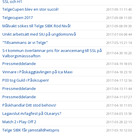
SSL och H1
TelgeCupen blev en stor succé!
2017-09-11 11:40
Telgecupen 2017
2017-09-08 11:00
Målvakt sökes till Telge SIBK Röd Nivå!
2017-09-08 09:30
Unikt arbetsätt med SIU på ungdomsnivå
2017-07-06 08:44
"Tillsammans är vi Telge"
2017-05-15 21:14
S-t kommun överlämnar pris för avancemang till SSL på
2017-04-30 10:20
Valborgsmässoafton
Pressmeddelande
2017-04-19 18:05
Vinnare i Påskäggtävlingen på Ica Maxi
2017-04-18 23:10
P03 tog Guld i Påskcupen!
2017-04-17 12:56
Pressmeddelande
2017-04-13 11:44
Pressmeddelande
2017-04-11 07:27
Påskhandla! Ditt stöd behövs!
2017-04-10 11:05
Lagavslut m/lagfest på OLearys?
2017-04-05 13:59
Match 2 i Play Off 2
2017-03-28 22:15
Telge SIBK får jämställdhetspris
2017-03-10 12:03