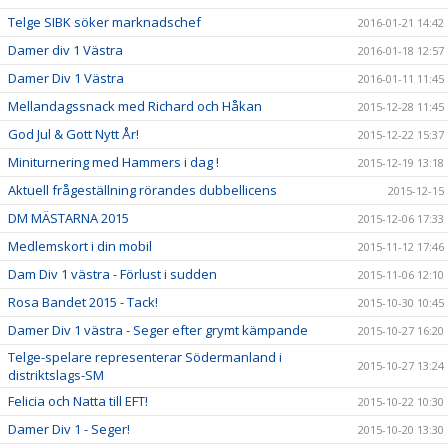
Telge SIBK söker marknadschef
2016-01-21 14:42
Damer div 1 Västra
2016-01-18 12:57
Damer Div 1 Västra
2016-01-11 11:45
Mellandagssnack med Richard och Håkan
2015-12-28 11:45
God Jul & Gott Nytt År!
2015-12-22 15:37
Miniturnering med Hammers i dag !
2015-12-19 13:18
Aktuell frågeställning rörandes dubbellicens
2015-12-15
DM MÄSTARNA 2015
2015-12-06 17:33
Medlemskort i din mobil
2015-11-12 17:46
Dam Div 1 västra - Förlust i sudden
2015-11-06 12:10
Rosa Bandet 2015 - Tack!
2015-10-30 10:45
Damer Div 1 västra - Seger efter grymt kämpande
2015-10-27 16:20
Telge-spelare representerar Södermanland i
2015-10-27 13:24
distriktslags-SM
Felicia och Natta till EFT!
2015-10-22 10:30
Damer Div 1 - Seger!
2015-10-20 13:30