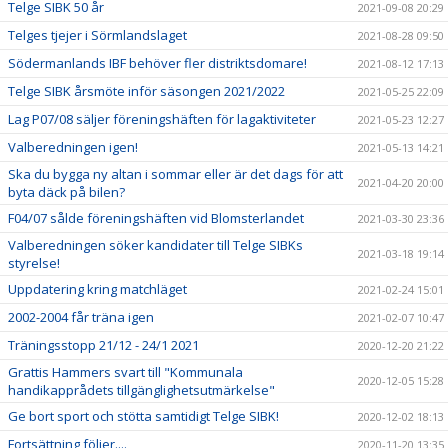
Telge SIBK 50 år
2021-09-08 20:29
Telges tjejer i Sörmlandslaget
2021-08-28 09:50
Södermanlands IBF behöver fler distriktsdomare!
2021-08-12 17:13
Telge SIBK årsmöte inför säsongen 2021/2022
2021-05-25 22:09
Lag P07/08 säljer föreningshäften för lagaktiviteter
2021-05-23 12:27
Valberedningen igen!
2021-05-13 14:21
Ska du bygga ny altan i sommar eller är det dags för att
2021-04-20 20:00
byta däck på bilen?
F04/07 sålde föreningshäften vid Blomsterlandet
2021-03-30 23:36
Valberedningen söker kandidater till Telge SIBKs
2021-03-18 19:14
styrelse!
Uppdatering kring matchläget
2021-02-24 15:01
2002-2004 får träna igen
2021-02-07 10:47
Träningsstopp 21/12 - 24/1 2021
2020-12-20 21:22
Grattis Hammers svart till "Kommunala
2020-12-05 15:28
handikapprådets tillgänglighetsutmärkelse"
Ge bort sport och stötta samtidigt Telge SIBK!
2020-12-02 18:13
Fortsättning följer....
2020-11-20 13:35