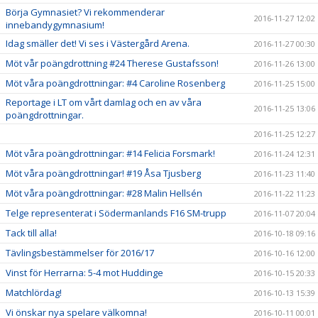
Börja Gymnasiet? Vi rekommenderar
2016-11-27 12:02
innebandygymnasium!
Idag smäller det! Vi ses i Västergård Arena.
2016-11-27 00:30
Möt vår poängdrottning #24 Therese Gustafsson!
2016-11-26 13:00
Möt våra poängdrottningar: #4 Caroline Rosenberg
2016-11-25 15:00
Reportage i LT om vårt damlag och en av våra
2016-11-25 13:06
poängdrottningar.
2016-11-25 12:27
Möt våra poängdrottningar: #14 Felicia Forsmark!
2016-11-24 12:31
Möt våra poängdrottningar! #19 Åsa Tjusberg
2016-11-23 11:40
Möt våra poängdrottningar: #28 Malin Hellsén
2016-11-22 11:23
Telge representerat i Södermanlands F16 SM-trupp
2016-11-07 20:04
Tack till alla!
2016-10-18 09:16
Tävlingsbestämmelser för 2016/17
2016-10-16 12:00
Vinst för Herrarna: 5-4 mot Huddinge
2016-10-15 20:33
Matchlördag!
2016-10-13 15:39
Vi önskar nya spelare välkomna!
2016-10-11 00:01