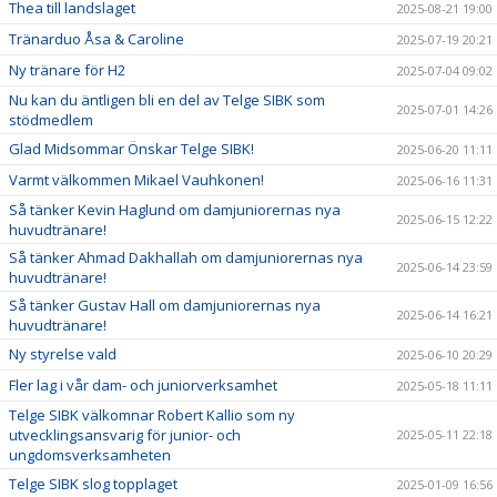
Thea till landslaget
2025-08-21 19:00
Tränarduo Åsa & Caroline
2025-07-19 20:21
Ny tränare för H2
2025-07-04 09:02
Nu kan du äntligen bli en del av Telge SIBK som
2025-07-01 14:26
stödmedlem
Glad Midsommar Önskar Telge SIBK!
2025-06-20 11:11
Varmt välkommen Mikael Vauhkonen!
2025-06-16 11:31
Så tänker Kevin Haglund om damjuniorernas nya
2025-06-15 12:22
huvudtränare!
Så tänker Ahmad Dakhallah om damjuniorernas nya
2025-06-14 23:59
huvudtränare!
Så tänker Gustav Hall om damjuniorernas nya
2025-06-14 16:21
huvudtränare!
Ny styrelse vald
2025-06-10 20:29
Fler lag i vår dam- och juniorverksamhet
2025-05-18 11:11
Telge SIBK välkomnar Robert Kallio som ny
utvecklingsansvarig för junior- och
2025-05-11 22:18
ungdomsverksamheten
Telge SIBK slog topplaget
2025-01-09 16:56