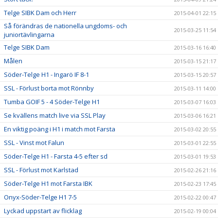
Telge SIBK Dam och Herr
2015-04-01 22:15
Så förändras de nationella ungdoms- och
2015-03-25 11:54
juniortävlingarna
Telge SIBK Dam
2015-03-16 16:40
Målen
2015-03-15 21:17
Söder-Telge H1 - Ingarö IF 8-1
2015-03-15 20:57
SSL - Förlust borta mot Rönnby
2015-03-11 14:00
Tumba GOIF 5 - 4 Söder-Telge H1
2015-03-07 16:03
Se kvällens match live via SSL Play
2015-03-06 16:21
En viktig poäng i H1 i match mot Farsta
2015-03-02 20:55
SSL - Vinst mot Falun
2015-03-01 22:55
Söder-Telge H1 - Farsta 4-5 efter sd
2015-03-01 19:53
SSL - Förlust mot Karlstad
2015-02-26 21:16
Söder-Telge H1 mot Farsta IBK
2015-02-23 17:45
Onyx-Söder-Telge H1 7-5
2015-02-22 00:47
Lyckad uppstart av flicklag
2015-02-19 00:04