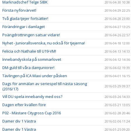
Marknadschef Telge SIBK
2016-04-30 10:38
Första nyförvärvet!
2016-04-29 22:25
Två glada tjejer fortsätter!
2016-04-28 23:00
Förändringar i damlaget
2016-04-27 13:25
Poängdrottningen satsar vidare!
2016-04-26 22:57
Nyhet - Juniorallsvenska, nu också för tjejerna!
2016-04-18 12:00
Felicia och Nathalie till U19-VM!
2016-04-13 14:13
Innebandyskola på sommarlovet
2016-04-12 14:36
DM-guld till våra damjuniorer!
2016-04-02 19:39
Tävlingen på ICA Maxi under påsken
2016-04-01 16:15
Dags för anmälan av seriespel till nästa säsong
2016-03-29 09:37
(2016/17)
Vill DU spela innebandy med oss?
2016-03-26 14:33
Dagen efter kvällen före
2016-03-21 13:05
P02 - Mästare Citygross Cup 2016
2016-02-28 20:46
Damer div 1 Västra
2016-02-06 11:24
Damer div 1 Västra
2016-01-25 09:20