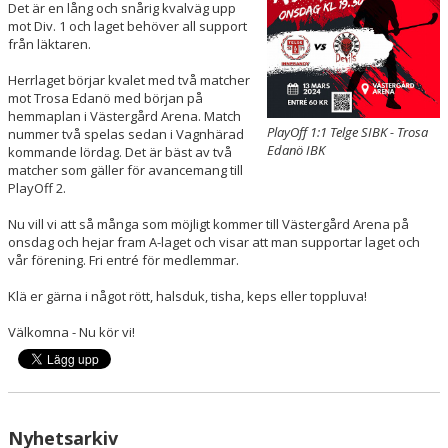
Det är en lång och snårig kvalväg upp
KÖP BILJETT
mot Div. 1 och laget behöver all support
från läktaren.
LEDIGA JOBB!
Herrlaget börjar kvalet med två matcher
mot Trosa Edanö med början på
BILDGALLERI
hemmaplan i Västergård Arena. Match
PlayOff 1:1 Telge SIBK - Trosa
nummer två spelas sedan i Vagnhärad
EXTERNA LÄNKAR
Edanö IBK
kommande lördag. Det är bäst av två
matcher som gäller för avancemang till
PlayOff 2.
SPELA INNEBANDY I TELGE
Nu vill vi att så många som möjligt kommer till Västergård Arena på
onsdag och hejar fram A-laget och visar att man supportar laget och
vår förening. Fri entré för medlemmar.
Klä er gärna i något rött, halsduk, tisha, keps eller toppluva!
Välkomna - Nu kör vi!
Nyhetsarkiv