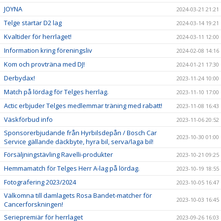
JOYNA
2024-03-21 21:21
Telge startar D2 lag
2024-03-14 19:21
Kvaltider för herrlaget!
2024-03-11 12:00
Information kring föreningsliv
2024-02-08 14:16
Kom och provträna med DJ!
2024-01-21 17:30
Derbydax!
2023-11-24 10:00
Match på lördag för Telges herrlag.
2023-11-10 17:00
Actic erbjuder Telges medlemmar träning med rabatt!
2023-11-08 16:43
Väskförbud info
2023-11-06 20:52
Sponsorerbjudande från Hyrbilsdepån / Bosch Car
2023-10-30 01:00
Service gällande däckbyte, hyra bil, serva/laga bil!
Försäljningstävling Ravelli-produkter
2023-10-21 09:25
Hemmamatch för Telges Herr A-lag på lördag.
2023-10-19 18:55
Fotografering 2023/2024
2023-10-05 16:47
Välkomna till damlagets Rosa Bandet-matcher för
2023-10-03 16:45
Cancerforskningen!
Seriepremiär för herrlaget
2023-09-26 16:03