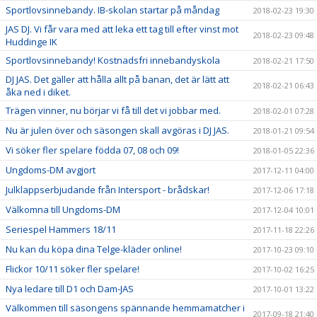
Sportlovsinnebandy. IB-skolan startar på måndag
2018-02-23 19:30
JAS DJ. Vi får vara med att leka ett tag till efter vinst mot
2018-02-23 09:48
Huddinge IK
Sportlovsinnebandy! Kostnadsfri innebandyskola
2018-02-21 17:50
DJ JAS. Det gäller att hålla allt på banan, det är lätt att
2018-02-21 06:43
åka ned i diket.
Trägen vinner, nu börjar vi få till det vi jobbar med.
2018-02-01 07:28
Nu är julen över och säsongen skall avgöras i DJ JAS.
2018-01-21 09:54
Vi söker fler spelare födda 07, 08 och 09!
2018-01-05 22:36
Ungdoms-DM avgjort
2017-12-11 04:00
Julklappserbjudande från Intersport - brådskar!
2017-12-06 17:18
Välkomna till Ungdoms-DM
2017-12-04 10:01
Seriespel Hammers 18/11
2017-11-18 22:26
Nu kan du köpa dina Telge-kläder online!
2017-10-23 09:10
Flickor 10/11 söker fler spelare!
2017-10-02 16:25
Nya ledare till D1 och Dam-JAS
2017-10-01 13:22
Välkommen till säsongens spännande hemmamatcher i
2017-09-18 21:40