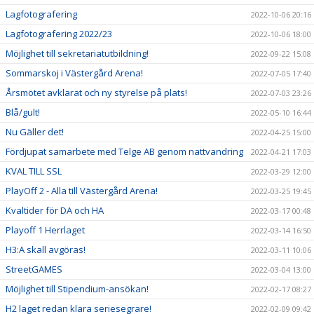
Lagfotografering
2022-10-06 20:16
Lagfotografering 2022/23
2022-10-06 18:00
Möjlighet till sekretariatutbildning!
2022-09-22 15:08
Sommarskoj i Västergård Arena!
2022-07-05 17:40
Årsmötet avklarat och ny styrelse på plats!
2022-07-03 23:26
Blå/gult!
2022-05-10 16:44
Nu Gäller det!
2022-04-25 15:00
Fördjupat samarbete med Telge AB genom nattvandring
2022-04-21 17:03
KVAL TILL SSL
2022-03-29 12:00
PlayOff 2 - Alla till Västergård Arena!
2022-03-25 19:45
Kvaltider för DA och HA
2022-03-17 00:48
Playoff 1 Herrlaget
2022-03-14 16:50
H3:A skall avgöras!
2022-03-11 10:06
StreetGAMES
2022-03-04 13:00
Möjlighet till Stipendium-ansökan!
2022-02-17 08:27
H2 laget redan klara seriesegrare!
2022-02-09 09:42