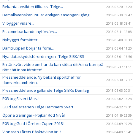
Bekanta ansikten tillbaks i Telge...
2018-06-20 16:20
Damallsvenskan. Nu är äntligen säsongen igång
2018-06-19 09:47
Vi bygger vidare...
2018-06-18 08:41
Ett comebackande nyförvärv...
2018-06-11 12:08
Nybygget fortsätter...
2018-06-08 08:30
Damtruppen börjar ta form....
2018-06-04 11:20
Nya dataskyddsförordningen i Telge SIBK/IBS
2018-06-01 16:56
En tänkvärt video om hur du kan stötta ditt/dina barn på
2018-05-17 11:51
rätt sätt inom idrotten!
Pressmeddelande. Ny bekant sportchef för
2018-05-10 17:17
damverksamheten.
Pressmeddelande gällande Telge SIBKs Damlag
2018-05-03 20:31
P03 tog Silver i Mora!
2018-05-02 13:28
Guld Mälarserien Telge Hammers Svart
2018-04-22 19:31
Öppna träningar - Pojkar Röd Nivå!
2018-04-19 22:39
P03 tog Guld i Örebro Cupen 2018!!
2018-04-09 19:28
Vinnaren i årets Påsktävling är...!
2018-04-09 15:41