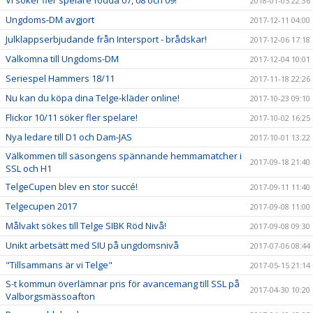
Vi söker fler spelare födda 07, 08 och 09!
2018-01-05 22:36
Ungdoms-DM avgjort
2017-12-11 04:00
Julklappserbjudande från Intersport - brådskar!
2017-12-06 17:18
Välkomna till Ungdoms-DM
2017-12-04 10:01
Seriespel Hammers 18/11
2017-11-18 22:26
Nu kan du köpa dina Telge-kläder online!
2017-10-23 09:10
Flickor 10/11 söker fler spelare!
2017-10-02 16:25
Nya ledare till D1 och Dam-JAS
2017-10-01 13:22
Välkommen till säsongens spännande hemmamatcher i
2017-09-18 21:40
SSL och H1
TelgeCupen blev en stor succé!
2017-09-11 11:40
Telgecupen 2017
2017-09-08 11:00
Målvakt sökes till Telge SIBK Röd Nivå!
2017-09-08 09:30
Unikt arbetsätt med SIU på ungdomsnivå
2017-07-06 08:44
"Tillsammans är vi Telge"
2017-05-15 21:14
S-t kommun överlämnar pris för avancemang till SSL på
2017-04-30 10:20
Valborgsmässoafton