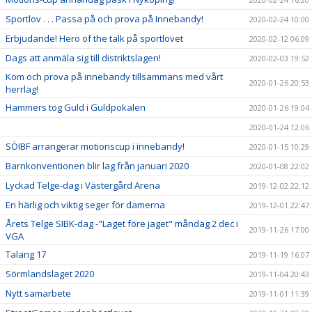
Sportlov . . . Passa på och prova på Innebandy!
2020-02-24 10:00
Erbjudande! Hero of the talk på sportlovet
2020-02-12 06:09
Dags att anmäla sig till distriktslagen!
2020-02-03 19:52
Kom och prova på innebandy tillsammans med vårt
2020-01-26 20:53
herrlag!
Hammers tog Guld i Guldpokalen
2020-01-26 19:04
2020-01-24 12:06
SÖIBF arrangerar motionscup i innebandy!
2020-01-15 10:29
Barnkonventionen blir lag från januari 2020
2020-01-08 22:02
Lyckad Telge-dag i Västergård Arena
2019-12-02 22:12
En härlig och viktig seger för damerna
2019-12-01 22:47
Årets Telge SIBK-dag -"Laget före jaget" måndag 2 dec i
2019-11-26 17:00
VGA
Talang 17
2019-11-19 16:07
Sörmlandslaget 2020
2019-11-04 20:43
Nytt samarbete
2019-11-01 11:39