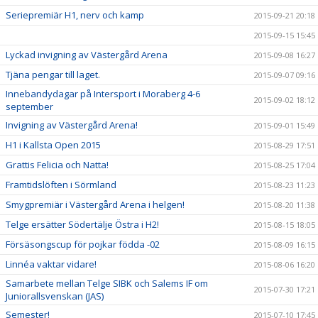
Seriepremiär H1, nerv och kamp
2015-09-21 20:18
2015-09-15 15:45
Lyckad invigning av Västergård Arena
2015-09-08 16:27
Tjäna pengar till laget.
2015-09-07 09:16
Innebandydagar på Intersport i Moraberg 4-6
2015-09-02 18:12
september
Invigning av Västergård Arena!
2015-09-01 15:49
H1 i Kallsta Open 2015
2015-08-29 17:51
Grattis Felicia och Natta!
2015-08-25 17:04
Framtidslöften i Sörmland
2015-08-23 11:23
Smygpremiär i Västergård Arena i helgen!
2015-08-20 11:38
Telge ersätter Södertälje Östra i H2!
2015-08-15 18:05
Försäsongscup för pojkar födda -02
2015-08-09 16:15
Linnéa vaktar vidare!
2015-08-06 16:20
Samarbete mellan Telge SIBK och Salems IF om
2015-07-30 17:21
Juniorallsvenskan (JAS)
Semester!
2015-07-10 17:45