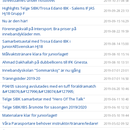
StreetGames under höstlovet
2019-10-31 08:58
Highlights Telge SIBK/Trosa Edanö IBK - Salems IF JAS
2019-09-28 23:13
Hj18 Grupp F
Nu är den här!
2019-09-15 16:29
Föreningskväll på Intersport. Bra priser på
2019-08-22 19:59
innebandykläder mm.
Samarbetsavtal med Trosa Edanö IBK i
2019-08-14 15:00
JuniorAllSvenskan HJ18
Målvaktstränare klara för juniorlaget!
2019-08-10 15:16
Ahmad Dakhallah på dubbellicens till IFK Gnesta.
2019-08-10 13:51
Innebandyskolan "Sommarskoj" är nu igång
2019-07-01 23:01
Träningstider 2019-20
2019-07-01 16:50
P04/05 säsong avslutades med en tuff föräldramatch
2019-06-20 10:46
&#128076;&#127996;&#128074;&#127995;
Telge SIBK samarbetar med "Hero Of The Talk"
2019-06-11 10:40
Telge SIBK/IBS årsmöte för säsongen 2019/2020
2019-06-10 12:52
Materialare klar för juniorlaget!
2019-05-10 19:44
Våra Parasportare behöver instruktör/tränare/ledare!
2019-05-02 09:52