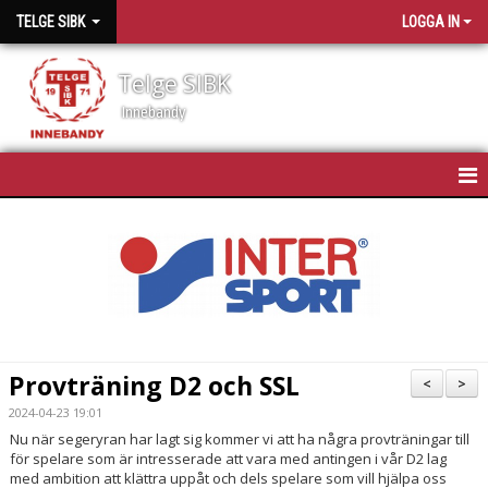
TELGE SIBK
LOGGA IN
Telge SIBK
Innebandy
HEM
NYHETER
OM TELGE SIBK
MEDLEMMAR
Provträning D2 och SSL
<
>
SPONSORER
2024-04-23 19:01
Nu när segeryran har lagt sig kommer vi att ha några provträningar till
för spelare som är intresserade att vara med antingen i vår D2 lag
MATCHSCHEMA
med ambition att klättra uppåt och dels spelare som vill hjälpa oss