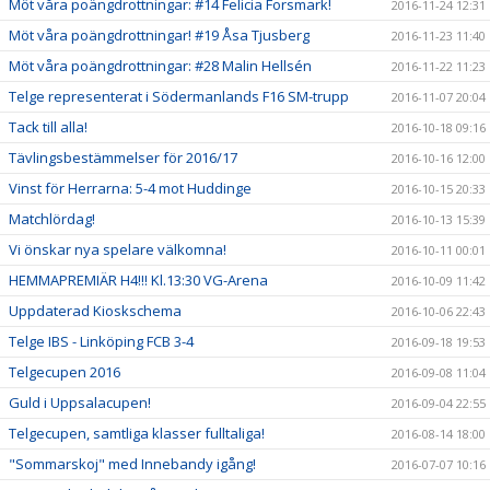
Möt våra poängdrottningar: #14 Felicia Forsmark!
2016-11-24 12:31
Möt våra poängdrottningar! #19 Åsa Tjusberg
2016-11-23 11:40
Möt våra poängdrottningar: #28 Malin Hellsén
2016-11-22 11:23
Telge representerat i Södermanlands F16 SM-trupp
2016-11-07 20:04
Tack till alla!
2016-10-18 09:16
Tävlingsbestämmelser för 2016/17
2016-10-16 12:00
Vinst för Herrarna: 5-4 mot Huddinge
2016-10-15 20:33
Matchlördag!
2016-10-13 15:39
Vi önskar nya spelare välkomna!
2016-10-11 00:01
HEMMAPREMIÄR H4!!! Kl.13:30 VG-Arena
2016-10-09 11:42
Uppdaterad Kioskschema
2016-10-06 22:43
Telge IBS - Linköping FCB 3-4
2016-09-18 19:53
Telgecupen 2016
2016-09-08 11:04
Guld i Uppsalacupen!
2016-09-04 22:55
Telgecupen, samtliga klasser fulltaliga!
2016-08-14 18:00
"Sommarskoj" med Innebandy igång!
2016-07-07 10:16