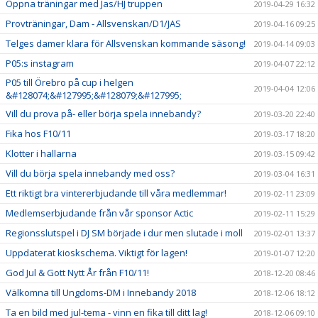
Öppna träningar med Jas/HJ truppen
2019-04-29 16:32
Provträningar, Dam - Allsvenskan/D1/JAS
2019-04-16 09:25
Telges damer klara för Allsvenskan kommande säsong!
2019-04-14 09:03
P05:s instagram
2019-04-07 22:12
P05 till Örebro på cup i helgen
2019-04-04 12:06
&#128074;&#127995;&#128079;&#127995;
Vill du prova på- eller börja spela innebandy?
2019-03-20 22:40
Fika hos F10/11
2019-03-17 18:20
Klotter i hallarna
2019-03-15 09:42
Vill du börja spela innebandy med oss?
2019-03-04 16:31
Ett riktigt bra vintererbjudande till våra medlemmar!
2019-02-11 23:09
Medlemserbjudande från vår sponsor Actic
2019-02-11 15:29
Regionsslutspel i DJ SM började i dur men slutade i moll
2019-02-01 13:37
Uppdaterat kioskschema. Viktigt för lagen!
2019-01-07 12:20
God Jul & Gott Nytt År från F10/11!
2018-12-20 08:46
Välkomna till Ungdoms-DM i Innebandy 2018
2018-12-06 18:12
Ta en bild med jul-tema - vinn en fika till ditt lag!
2018-12-06 09:10