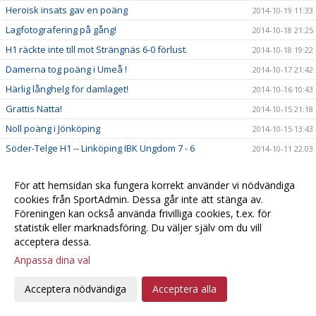
Heroisk insats gav en poäng
2014-10-19 11:33
Lagfotografering på gång!
2014-10-18 21:25
H1 räckte inte till mot Strängnäs 6-0 förlust.
2014-10-18 19:22
Damerna tog poäng i Umeå !
2014-10-17 21:42
Härlig långhelg för damlaget!
2014-10-16 10:43
Grattis Natta!
2014-10-15 21:18
Noll poäng i Jönköping
2014-10-15 13:43
Söder-Telge H1 -- Linköping IBK Ungdom 7 - 6
2014-10-11 22:03
Uppdaterat kioskschema nu på hemsidan
2014-10-08 21:25
För att hemsidan ska fungera korrekt använder vi nödvändiga
Sara lämnar Telge
2014-10-06 20:42
cookies från SportAdmin. Dessa går inte att stänga av.
H1 Fick med sig 1 poäng från Nacka
2014-10-04 18:38
Föreningen kan också använda frivilliga cookies, t.ex. för
H1 tog sin första 3 poängare
statistik eller marknadsföring. Du väljer själv om du vill
2014-10-01 22:07
acceptera dessa.
Håll koll på ditt favoritlag!
2014-09-29 20:18
Anpassa dina val
SSL - Vinst mot Huddinge
2014-09-28 14:51
Inför Telge - Huddinge
2014-09-26 13:56
Acceptera nödvändiga
Acceptera alla
Första SSL-segern!
2014-09-22 15:23