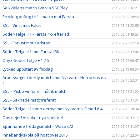
Se kvällens match live via SSL Play
2015-03-06 16:21
En viktig poäng i H1 i match mot Farsta
2015-03-02 20:55
SSL - Vinst mot Falun
2015-03-01 22:55
Söder-Telge H1 - Farsta 4-5 efter sd
2015-03-01 19:53
SSL - Förlust mot Karlstad
2015-02-26 21:16
Söder-Telge H1 mot Farsta IBK
2015-02-23 17:45
Onyx-Söder-Telge H1 7-5
2015-02-22 00:47
Lyckad uppstart av flicklag
2015-02-19 00:04
Arbetsseger i derby match mot Nykvarn i Herrarnas div
2015-02-16 22:01
1
SSL – Pixbo vinnare i målrik match
2015-02-16 21:00
SSL - Saknade matchreferat
2015-02-16 17:01
Söder-Telge H1 vann derbyt mot Nykvarns IF med 6-4
2015-02-15 20:34
Obs tjejer! Vi söker nya spelare!
2015-02-10 11:10
Spännande fredagsmatch i Wasa 6/2
2015-02-05 11:07
Innebandyskola på höstlovet 2015
2015-02-04 22:04