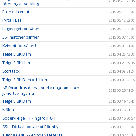
2015-05-18 22:05
föreningsutveckling!
En in och en ut
2015-05-13 15:00
Fyrtal i Ess!
2015-05-12 22:00
Lagbygget fortsätter!
2015-05-12 12:00
364 matcher blir fler!
2015-05-07 16:00
Kvintett fortsätter!
2015-05-03 21:00
Telge SIBK Dam
2015-04-28 13:30
Telge SIBK Herr
2015-04-21 09:35
Stort tack!
2015-04-09 21:24
Telge SIBK Dam och Herr
2015-04-01 22:15
Så förändras de nationella ungdoms- och
2015-03-25 11:54
juniortävlingarna
Telge SIBK Dam
2015-03-16 16:40
Målen
2015-03-15 21:17
Söder-Telge H1 - Ingarö IF 8-1
2015-03-15 20:57
SSL - Förlust borta mot Rönnby
2015-03-11 14:00
Tumba GOIF 5 - 4 Söder-Telge H1
2015-03-07 16:03