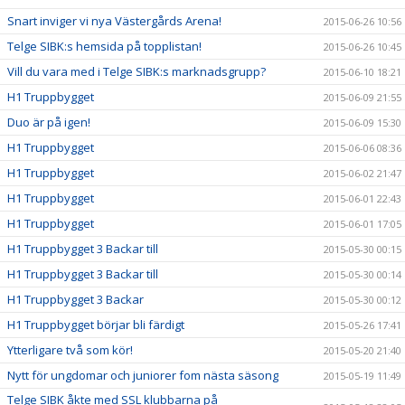
Snart inviger vi nya Västergårds Arena!
2015-06-26 10:56
Telge SIBK:s hemsida på topplistan!
2015-06-26 10:45
Vill du vara med i Telge SIBK:s marknadsgrupp?
2015-06-10 18:21
H1 Truppbygget
2015-06-09 21:55
Duo är på igen!
2015-06-09 15:30
H1 Truppbygget
2015-06-06 08:36
H1 Truppbygget
2015-06-02 21:47
H1 Truppbygget
2015-06-01 22:43
H1 Truppbygget
2015-06-01 17:05
H1 Truppbygget 3 Backar till
2015-05-30 00:15
H1 Truppbygget 3 Backar till
2015-05-30 00:14
H1 Truppbygget 3 Backar
2015-05-30 00:12
H1 Truppbygget börjar bli färdigt
2015-05-26 17:41
Ytterligare två som kör!
2015-05-20 21:40
Nytt för ungdomar och juniorer fom nästa säsong
2015-05-19 11:49
Telge SIBK åkte med SSL klubbarna på