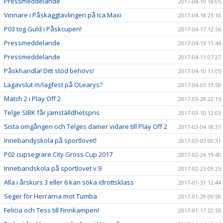
Pressmeddelande
2017-04-19 18:05
Vinnare i Påskäggtävlingen på Ica Maxi
2017-04-18 23:10
P03 tog Guld i Påskcupen!
2017-04-17 12:56
Pressmeddelande
2017-04-13 11:44
Pressmeddelande
2017-04-11 07:27
Påskhandla! Ditt stöd behövs!
2017-04-10 11:05
Lagavslut m/lagfest på OLearys?
2017-04-05 13:59
Match 2 i Play Off 2
2017-03-28 22:15
Telge SIBK får jämställdhetspris
2017-03-10 12:03
Sista omgången och Telges damer vidare till Play Off 2
2017-03-04 18:37
Innebandyskola på sportlovet!
2017-03-03 00:31
P02 cupsegrare City Gross Cup 2017
2017-02-26 19:40
Innebandskola på sportlovet v.9
2017-02-25 09:25
Alla i årskurs 3 eller 6 kan söka idrottsklass
2017-01-31 12:44
Seger för Herrarna mot Tumba
2017-01-29 09:59
Felicia och Tess till Finnkampen!
2017-01-17 22:55