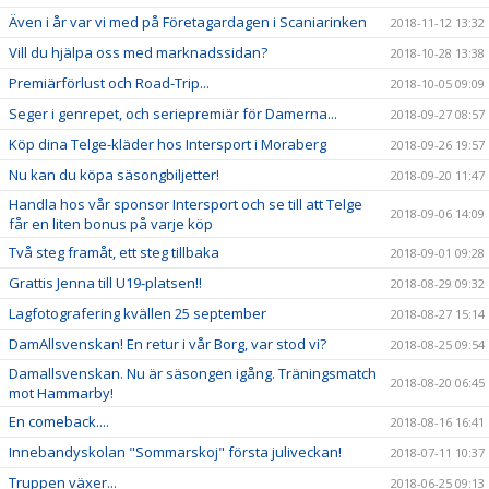
Även i år var vi med på Företagardagen i Scaniarinken
2018-11-12 13:32
Vill du hjälpa oss med marknadssidan?
2018-10-28 13:38
Premiärförlust och Road-Trip...
2018-10-05 09:09
Seger i genrepet, och seriepremiär för Damerna...
2018-09-27 08:57
Köp dina Telge-kläder hos Intersport i Moraberg
2018-09-26 19:57
Nu kan du köpa säsongbiljetter!
2018-09-20 11:47
Handla hos vår sponsor Intersport och se till att Telge
2018-09-06 14:09
får en liten bonus på varje köp
Två steg framåt, ett steg tillbaka
2018-09-01 09:28
Grattis Jenna till U19-platsen!!
2018-08-29 09:32
Lagfotografering kvällen 25 september
2018-08-27 15:14
DamAllsvenskan! En retur i vår Borg, var stod vi?
2018-08-25 09:54
Damallsvenskan. Nu är säsongen igång. Träningsmatch
2018-08-20 06:45
mot Hammarby!
En comeback....
2018-08-16 16:41
Innebandyskolan "Sommarskoj" första juliveckan!
2018-07-11 10:37
Truppen växer...
2018-06-25 09:13