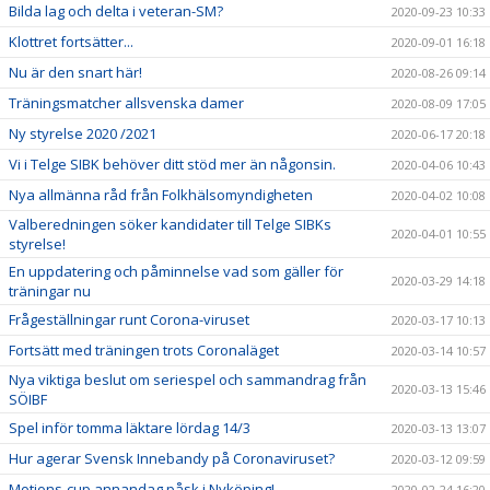
Bilda lag och delta i veteran-SM?
2020-09-23 10:33
Klottret fortsätter...
2020-09-01 16:18
Nu är den snart här!
2020-08-26 09:14
Träningsmatcher allsvenska damer
2020-08-09 17:05
Ny styrelse 2020 /2021
2020-06-17 20:18
Vi i Telge SIBK behöver ditt stöd mer än någonsin.
2020-04-06 10:43
Nya allmänna råd från Folkhälsomyndigheten
2020-04-02 10:08
Valberedningen söker kandidater till Telge SIBKs
2020-04-01 10:55
styrelse!
En uppdatering och påminnelse vad som gäller för
2020-03-29 14:18
träningar nu
Frågeställningar runt Corona-viruset
2020-03-17 10:13
Fortsätt med träningen trots Coronaläget
2020-03-14 10:57
Nya viktiga beslut om seriespel och sammandrag från
2020-03-13 15:46
SÖIBF
Spel inför tomma läktare lördag 14/3
2020-03-13 13:07
Hur agerar Svensk Innebandy på Coronaviruset?
2020-03-12 09:59
Motions-cup annandag påsk i Nyköping!
2020-02-24 16:20