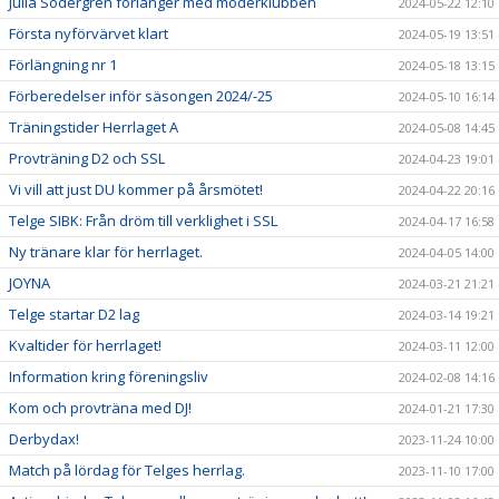
Julia Södergren förlänger med moderklubben
2024-05-22 12:10
Första nyförvärvet klart
2024-05-19 13:51
Förlängning nr 1
2024-05-18 13:15
Förberedelser inför säsongen 2024/-25
2024-05-10 16:14
Träningstider Herrlaget A
2024-05-08 14:45
Provträning D2 och SSL
2024-04-23 19:01
Vi vill att just DU kommer på årsmötet!
2024-04-22 20:16
Telge SIBK: Från dröm till verklighet i SSL
2024-04-17 16:58
Ny tränare klar för herrlaget.
2024-04-05 14:00
JOYNA
2024-03-21 21:21
Telge startar D2 lag
2024-03-14 19:21
Kvaltider för herrlaget!
2024-03-11 12:00
Information kring föreningsliv
2024-02-08 14:16
Kom och provträna med DJ!
2024-01-21 17:30
Derbydax!
2023-11-24 10:00
Match på lördag för Telges herrlag.
2023-11-10 17:00