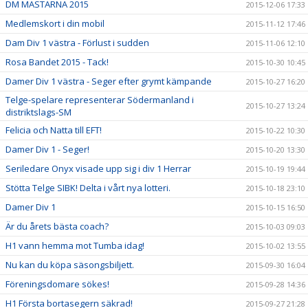
DM MÄSTARNA 2015
2015-12-06 17:33
Medlemskort i din mobil
2015-11-12 17:46
Dam Div 1 västra - Förlust i sudden
2015-11-06 12:10
Rosa Bandet 2015 - Tack!
2015-10-30 10:45
Damer Div 1 västra - Seger efter grymt kämpande
2015-10-27 16:20
Telge-spelare representerar Södermanland i
2015-10-27 13:24
distriktslags-SM
Felicia och Natta till EFT!
2015-10-22 10:30
Damer Div 1 - Seger!
2015-10-20 13:30
Seriledare Onyx visade upp sig i div 1 Herrar
2015-10-19 19:44
Stötta Telge SIBK! Delta i vårt nya lotteri.
2015-10-18 23:10
Damer Div 1
2015-10-15 16:50
Är du årets bästa coach?
2015-10-03 09:03
H1 vann hemma mot Tumba idag!
2015-10-02 13:55
Nu kan du köpa säsongsbiljett.
2015-09-30 16:04
Föreningsdomare sökes!
2015-09-28 14:36
H1 Första bortasegern säkrad!
2015-09-27 21:28