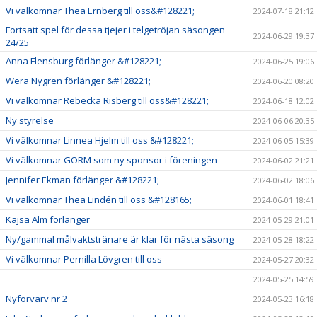
Vi välkomnar Thea Ernberg till oss&#128221;
2024-07-18 21:12
Fortsatt spel för dessa tjejer i telgetröjan säsongen
2024-06-29 19:37
24/25
Anna Flensburg förlänger &#128221;
2024-06-25 19:06
Wera Nygren förlänger &#128221;
2024-06-20 08:20
Vi välkomnar Rebecka Risberg till oss&#128221;
2024-06-18 12:02
Ny styrelse
2024-06-06 20:35
Vi välkomnar Linnea Hjelm till oss &#128221;
2024-06-05 15:39
Vi välkomnar GORM som ny sponsor i föreningen
2024-06-02 21:21
Jennifer Ekman förlänger &#128221;
2024-06-02 18:06
Vi välkomnar Thea Lindén till oss &#128165;
2024-06-01 18:41
Kajsa Alm förlänger
2024-05-29 21:01
Ny/gammal målvaktstränare är klar för nästa säsong
2024-05-28 18:22
Vi välkomnar Pernilla Lövgren till oss
2024-05-27 20:32
2024-05-25 14:59
Nyförvärv nr 2
2024-05-23 16:18