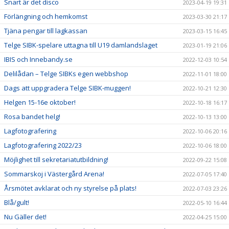
Snart är det disco
2023-04-19 19:31
Förlängning och hemkomst
2023-03-30 21:17
Tjäna pengar till lagkassan
2023-03-15 16:45
Telge SIBK-spelare uttagna till U19 damlandslaget
2023-01-19 21:06
IBIS och Innebandy.se
2022-12-03 10:54
Delilådan – Telge SIBKs egen webbshop
2022-11-01 18:00
Dags att uppgradera Telge SIBK-muggen!
2022-10-21 12:30
Helgen 15-16e oktober!
2022-10-18 16:17
Rosa bandet helg!
2022-10-13 13:00
Lagfotografering
2022-10-06 20:16
Lagfotografering 2022/23
2022-10-06 18:00
Möjlighet till sekretariatutbildning!
2022-09-22 15:08
Sommarskoj i Västergård Arena!
2022-07-05 17:40
Årsmötet avklarat och ny styrelse på plats!
2022-07-03 23:26
Blå/gult!
2022-05-10 16:44
Nu Gäller det!
2022-04-25 15:00