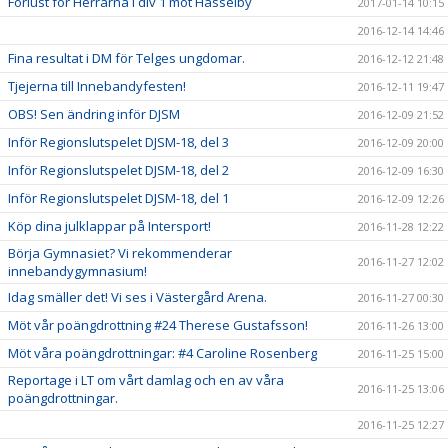
Förlust för Herrarna i div 1 mot Hässelby
2017-01-14 10:15
2016-12-14 14:46
Fina resultat i DM för Telges ungdomar.
2016-12-12 21:48
Tjejerna till Innebandyfesten!
2016-12-11 19:47
OBS! Sen ändring inför DJSM
2016-12-09 21:52
Inför Regionslutspelet DJSM-18, del 3
2016-12-09 20:00
Inför Regionslutspelet DJSM-18, del 2
2016-12-09 16:30
Inför Regionslutspelet DJSM-18, del 1
2016-12-09 12:26
Köp dina julklappar på Intersport!
2016-11-28 12:22
Börja Gymnasiet? Vi rekommenderar
2016-11-27 12:02
innebandygymnasium!
Idag smäller det! Vi ses i Västergård Arena.
2016-11-27 00:30
Möt vår poängdrottning #24 Therese Gustafsson!
2016-11-26 13:00
Möt våra poängdrottningar: #4 Caroline Rosenberg
2016-11-25 15:00
Reportage i LT om vårt damlag och en av våra
2016-11-25 13:06
poängdrottningar.
2016-11-25 12:27