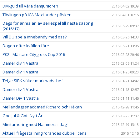
DM-guld till våra damjuniorer!
2016-04-02 19:39
Tävlingen på ICA Maxi under påsken
2016-04-01 16:15
Dags för anmälan av seriespel till nästa säsong
2016-03-29 09:37
(2016/17)
Vill DU spela innebandy med oss?
2016-03-26 14:33
Dagen efter kvällen före
2016-03-21 13:05
P02 - Mästare Citygross Cup 2016
2016-02-28 20:46
Damer div 1 Västra
2016-02-06 11:24
Damer div 1 Västra
2016-01-25 09:20
Telge SIBK söker marknadschef
2016-01-21 14:42
Damer div 1 Västra
2016-01-18 12:57
Damer Div 1 Västra
2016-01-11 11:45
Mellandagssnack med Richard och Håkan
2015-12-28 11:45
God Jul & Gott Nytt År!
2015-12-22 15:37
Miniturnering med Hammers i dag !
2015-12-19 13:18
Aktuell frågeställning rörandes dubbellicens
2015-12-15