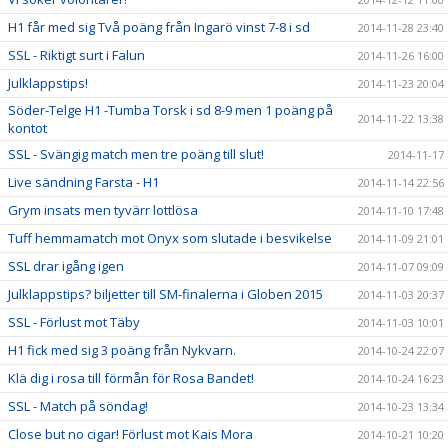
H1 får med sig Två poäng från Ingarö vinst 7-8 i sd
2014-11-28 23:40
SSL - Riktigt surt i Falun
2014-11-26 16:00
Julklappstips!
2014-11-23 20:04
Söder-Telge H1 -Tumba Torsk i sd 8-9 men 1 poäng på
2014-11-22 13:38
kontot
SSL - Svängig match men tre poäng till slut!
2014-11-17
Live sändning Farsta - H1
2014-11-14 22:56
Grym insats men tyvärr lottlösa
2014-11-10 17:48
Tuff hemmamatch mot Onyx som slutade i besvikelse
2014-11-09 21:01
SSL drar igång igen
2014-11-07 09:09
Julklappstips? biljetter till SM-finalerna i Globen 2015
2014-11-03 20:37
SSL - Förlust mot Täby
2014-11-03 10:01
H1 fick med sig 3 poäng från Nykvarn.
2014-10-24 22:07
Klä dig i rosa till förmån för Rosa Bandet!
2014-10-24 16:23
SSL - Match på söndag!
2014-10-23 13:34
Close but no cigar! Förlust mot Kais Mora
2014-10-21 10:20