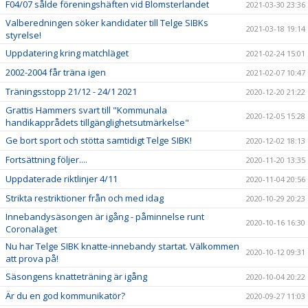
F04/07 sålde föreningshäften vid Blomsterlandet
2021-03-30 23:36
Valberedningen söker kandidater till Telge SIBKs
2021-03-18 19:14
styrelse!
Uppdatering kring matchläget
2021-02-24 15:01
2002-2004 får träna igen
2021-02-07 10:47
Träningsstopp 21/12 - 24/1 2021
2020-12-20 21:22
Grattis Hammers svart till "Kommunala
2020-12-05 15:28
handikapprådets tillgänglighetsutmärkelse"
Ge bort sport och stötta samtidigt Telge SIBK!
2020-12-02 18:13
Fortsättning följer....
2020-11-20 13:35
Uppdaterade riktlinjer 4/11
2020-11-04 20:56
Strikta restriktioner från och med idag
2020-10-29 20:23
Innebandysäsongen är igång - påminnelse runt
2020-10-16 16:30
Coronaläget
Nu har Telge SIBK knatte-innebandy startat. Välkommen
2020-10-12 09:31
att prova på!
Säsongens knatteträning är igång
2020-10-04 20:22
Är du en god kommunikatör?
2020-09-27 11:03