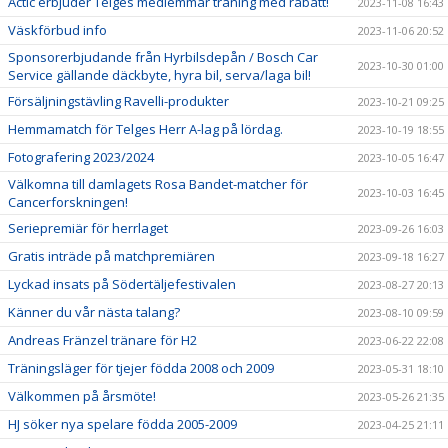
Actic erbjuder Telges medlemmar träning med rabatt!
2023-11-08 16:43
Väskförbud info
2023-11-06 20:52
Sponsorerbjudande från Hyrbilsdepån / Bosch Car
2023-10-30 01:00
Service gällande däckbyte, hyra bil, serva/laga bil!
Försäljningstävling Ravelli-produkter
2023-10-21 09:25
Hemmamatch för Telges Herr A-lag på lördag.
2023-10-19 18:55
Fotografering 2023/2024
2023-10-05 16:47
Välkomna till damlagets Rosa Bandet-matcher för
2023-10-03 16:45
Cancerforskningen!
Seriepremiär för herrlaget
2023-09-26 16:03
Gratis inträde på matchpremiären
2023-09-18 16:27
Lyckad insats på Södertäljefestivalen
2023-08-27 20:13
Känner du vår nästa talang?
2023-08-10 09:59
Andreas Fränzel tränare för H2
2023-06-22 22:08
Träningsläger för tjejer födda 2008 och 2009
2023-05-31 18:10
Välkommen på årsmöte!
2023-05-26 21:35
HJ söker nya spelare födda 2005-2009
2023-04-25 21:11