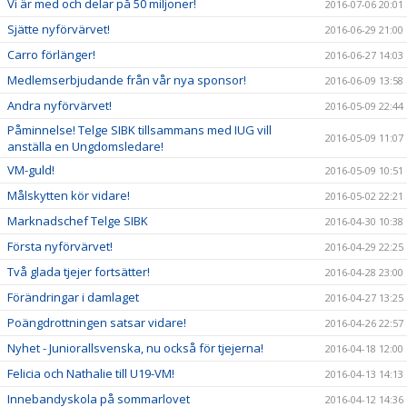
Vi är med och delar på 50 miljoner!
2016-07-06 20:01
Sjätte nyförvärvet!
2016-06-29 21:00
Carro förlänger!
2016-06-27 14:03
Medlemserbjudande från vår nya sponsor!
2016-06-09 13:58
Andra nyförvärvet!
2016-05-09 22:44
Påminnelse! Telge SIBK tillsammans med IUG vill
2016-05-09 11:07
anställa en Ungdomsledare!
VM-guld!
2016-05-09 10:51
Målskytten kör vidare!
2016-05-02 22:21
Marknadschef Telge SIBK
2016-04-30 10:38
Första nyförvärvet!
2016-04-29 22:25
Två glada tjejer fortsätter!
2016-04-28 23:00
Förändringar i damlaget
2016-04-27 13:25
Poängdrottningen satsar vidare!
2016-04-26 22:57
Nyhet - Juniorallsvenska, nu också för tjejerna!
2016-04-18 12:00
Felicia och Nathalie till U19-VM!
2016-04-13 14:13
Innebandyskola på sommarlovet
2016-04-12 14:36