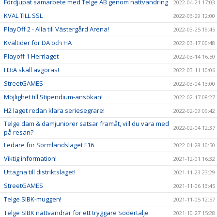
Fördjupat samarbete med Telge AB genom nattvandring
2022-04-21 17:03
KVAL TILL SSL
2022-03-29 12:00
PlayOff 2 - Alla till Västergård Arena!
2022-03-25 19:45
Kvaltider för DA och HA
2022-03-17 00:48
Playoff 1 Herrlaget
2022-03-14 16:50
H3:A skall avgöras!
2022-03-11 10:06
StreetGAMES
2022-03-04 13:00
Möjlighet till Stipendium-ansökan!
2022-02-17 08:27
H2 laget redan klara seriesegrare!
2022-02-09 09:42
Telge dam & damjuniorer satsar framåt, vill du vara med
2022-02-04 12:37
på resan?
Ledare för Sörmlandslaget F16
2022-01-28 10:50
Viktig information!
2021-12-01 16:32
Uttagna till distriktslaget!
2021-11-23 23:29
StreetGAMES
2021-11-06 13:45
Telge SIBK-muggen!
2021-11-05 12:57
Telge SIBK nattvandrar för ett tryggare Södertälje
2021-10-27 15:28