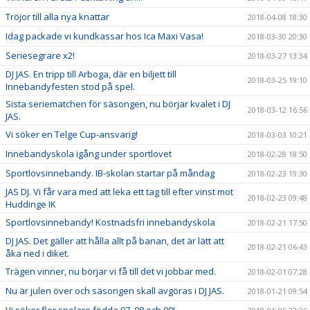
Tröjor till alla nya knattar
2018-04-08 18:30
Idag packade vi kundkassar hos Ica Maxi Vasa!
2018-03-30 20:30
Seriesegrare x2!
2018-03-27 13:34
DJ JAS. En tripp till Arboga, där en biljett till
2018-03-25 19:10
Innebandyfesten stod på spel.
Sista seriematchen för säsongen, nu börjar kvalet i DJ
2018-03-12 16:56
JAS.
Vi söker en Telge Cup-ansvarig!
2018-03-03 10:21
Innebandyskola igång under sportlovet
2018-02-28 18:50
Sportlovsinnebandy. IB-skolan startar på måndag
2018-02-23 19:30
JAS DJ. Vi får vara med att leka ett tag till efter vinst mot
2018-02-23 09:48
Huddinge IK
Sportlovsinnebandy! Kostnadsfri innebandyskola
2018-02-21 17:50
DJ JAS. Det gäller att hålla allt på banan, det är lätt att
2018-02-21 06:43
åka ned i diket.
Trägen vinner, nu börjar vi få till det vi jobbar med.
2018-02-01 07:28
Nu är julen över och säsongen skall avgöras i DJ JAS.
2018-01-21 09:54