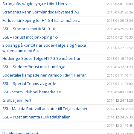
Strängnäs vägde tyngre i div 1 Herrar
2015-02-01 18:08
Strängnäs vann Sörmlandsderbyt med 7-3
2015-01-31 20:26
Förlust I Linköping för H1 6-4 här är målen ..
2015-01-25 18:24
SSL – Stortorsk mot IKSU 0-10
2015-01-25 09:30
SSL – Förlust mot Jönköping 1-5
2015-01-21 10:30
3 poäng på kontot när Söder-Telge slog Nacka
2015-01-17 02:52
wallenstam med 6-4 .
Huddinge-Söder-Telge H1 7-3 Se målen här.
2015-01-15 17:24
SSL – Suddenförlust mot Huddinge
2015-01-12 11:23
Södertälje kämpade ner Värmdö i div 1 Herrar
2015-01-11 10:11
SSL – Special Teams avgjorde
2015-01-11 09:00
SSL - Storm i dubbel bemärkelse
2015-01-08 12:00
Grattis Jennifer!
2014-12-24 11:25
SSL - Matilda Rotevall ansluter till Telges damer
2014-12-24 08:50
SSL – Inget att hämta i Eriksdalshallen
2014-12-24 08:30
2014-12-21 19:48
Vi söker volontärer!
2014-12-12 11:00