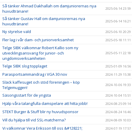
Så tänker Ahmad Dakhallah om damjuniorernas nya
2025-06-14 23:59
huvudtränare!
Så tänker Gustav Hall om damjuniorernas nya
2025-06-14 16:21
huvudtränare!
Ny styrelse vald
2025-06-10 20:29
Fler lag i vår dam- och juniorverksamhet
2025-05-18 11:11
Telge SIBK välkomnar Robert Kallio som ny
utvecklingsansvarig för junior- och
2025-05-11 22:18
ungdomsverksamheten
Telge SIBK slog topplaget
2025-01-09 16:56
Parasportsammandrag i VGA 30 nov
2024-11-29 15:38
Släck kaffesuget och stöd föreningen – köp
2024-10-06 19:33
Telgemuggen!
Säsongsstart för de yngsta
2024-10-04 15:51
Hjälp våra talangfulla damspelare att hitta jobb!
2024-08-25 09:14
STEKT Burger & Stuff blir ny huvudsponsor
2024-08-24 16:46
Vill du hjälpa till vid SSL-matcherna?
2024-08-09 10:03
Vi välkomnar Vera Eriksson till oss &#128221;
2024-07-19 17:57