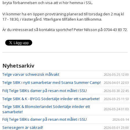
bryta förbannelsen och visa att vi hör hemma i SSL.
KÖP BILJETT
Vi kommer ha en öppen provträning planerad till torsdag den 2 maj kl
LEDIGA JOBB!
17 - 18:30, i Västergård. Ytterligare tillfällen kan tillkomma.
Är du intresserad så kontakta sportchef Peter Nilsson på 0704-43 83 72.
BILDGALLERI
EXTERNA LÄNKAR
SPELA INNEBANDY I TELGE
Nyhetsarkiv
Telge värvar schweizisk målvakt
2026-05-25 12:00
Telge SIBK i nytt samarbetar med Scania Summer Camp!
2026-04-01 22:03
Följ Telge SIBKs damer på resan mot målet i SSL!
2026-03-30 22:45
Telge SIBK & K - BYGG Södertälje inleder ett samarbete!
2026-03-25 11:53
Telge SIBK & Blomsterlandet Södertälje inleder ett
2026-03-24 01:03
samarbete!
Följ Telge SIBKs damer på resan mot målet i SSL!
2026-03-14
Seriesegern är säkrad!
2026-03-01 23:00