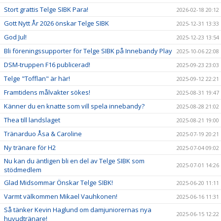
Stort grattis Telge SIBK Para!
2026-02-18 20:12
Gott Nytt År 2026 önskar Telge SIBK
2025-12-31 13:33
God Jul!
2025-12-23 13:54
Bli föreningssupporter för Telge SIBK på Innebandy Play
2025-10-06 22:08
DSM-truppen F16 publicerad!
2025-09-23 23:03
Telge "Tofflan" är här!
2025-09-12 22:21
Framtidens målvakter sökes!
2025-08-31 19:47
Känner du en knatte som vill spela innebandy?
2025-08-28 21:02
Thea till landslaget
2025-08-21 19:00
Tränarduo Åsa & Caroline
2025-07-19 20:21
Ny tränare för H2
2025-07-04 09:02
Nu kan du äntligen bli en del av Telge SIBK som
2025-07-01 14:26
stödmedlem
Glad Midsommar Önskar Telge SIBK!
2025-06-20 11:11
Varmt välkommen Mikael Vauhkonen!
2025-06-16 11:31
Så tänker Kevin Haglund om damjuniorernas nya
2025-06-15 12:22
huvudtränare!