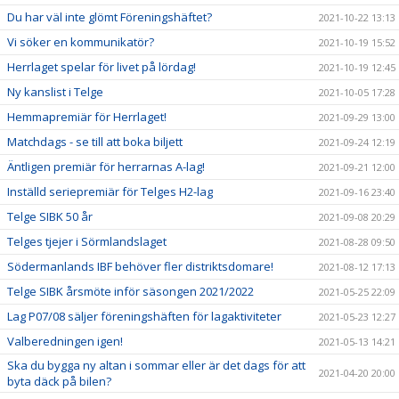
Du har väl inte glömt Föreningshäftet?
2021-10-22 13:13
Vi söker en kommunikatör?
2021-10-19 15:52
Herrlaget spelar för livet på lördag!
2021-10-19 12:45
Ny kanslist i Telge
2021-10-05 17:28
Hemmapremiär för Herrlaget!
2021-09-29 13:00
Matchdags - se till att boka biljett
2021-09-24 12:19
Äntligen premiär för herrarnas A-lag!
2021-09-21 12:00
Inställd seriepremiär för Telges H2-lag
2021-09-16 23:40
Telge SIBK 50 år
2021-09-08 20:29
Telges tjejer i Sörmlandslaget
2021-08-28 09:50
Södermanlands IBF behöver fler distriktsdomare!
2021-08-12 17:13
Telge SIBK årsmöte inför säsongen 2021/2022
2021-05-25 22:09
Lag P07/08 säljer föreningshäften för lagaktiviteter
2021-05-23 12:27
Valberedningen igen!
2021-05-13 14:21
Ska du bygga ny altan i sommar eller är det dags för att
2021-04-20 20:00
byta däck på bilen?