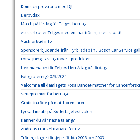
Kom och provträna med DJ!
Derbydax!
Match på lördag för Telges herrlag.
Actic erbjuder Telges medlemmar träning med rabatt!
Väskförbud info
Sponsorerbjudande från Hyrbilsdepån / Bosch Car Service gälla
Försäljningstävling Ravelli-produkter
Hemmamatch för Telges Herr A-lag på lördag.
Fotografering 2023/2024
Välkomna till damlagets Rosa Bandet-matcher för Cancerforsk
Seriepremiär för herrlaget
Gratis inträde på matchpremiären
Lyckad insats på Södertäljefestivalen
Känner du vår nästa talang?
Andreas Fränzel tränare för H2
Träningsläger för tjejer födda 2008 och 2009