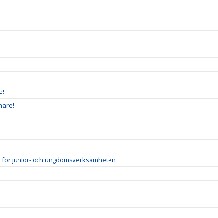
e!
nare!
ig för junior- och ungdomsverksamheten