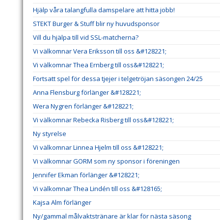
Hjälp våra talangfulla damspelare att hitta jobb!
STEKT Burger & Stuff blir ny huvudsponsor
Vill du hjälpa till vid SSL-matcherna?
Vi välkomnar Vera Eriksson till oss &#128221;
Vi välkomnar Thea Ernberg till oss&#128221;
Fortsatt spel för dessa tjejer i telgetröjan säsongen 24/25
Anna Flensburg förlänger &#128221;
Wera Nygren förlänger &#128221;
Vi välkomnar Rebecka Risberg till oss&#128221;
Ny styrelse
Vi välkomnar Linnea Hjelm till oss &#128221;
Vi välkomnar GORM som ny sponsor i föreningen
Jennifer Ekman förlänger &#128221;
Vi välkomnar Thea Lindén till oss &#128165;
Kajsa Alm förlänger
Ny/gammal målvaktstränare är klar för nästa säsong