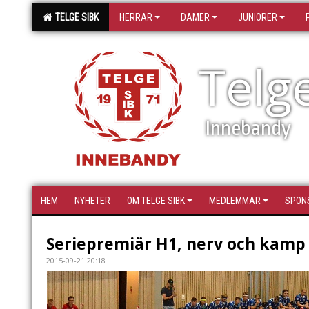
TELGE SIBK
HERRAR
DAMER
JUNIORER
Telg
Innebandy
HEM
NYHETER
OM TELGE SIBK
MEDLEMMAR
SPON
Seriepremiär H1, nerv och kamp
2015-09-21 20:18