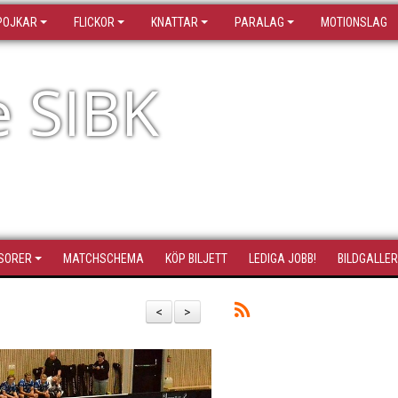
POJKAR
FLICKOR
KNATTAR
PARALAG
MOTIONSLAG
e SIBK
SORER
MATCHSCHEMA
KÖP BILJETT
LEDIGA JOBB!
BILDGALLER
<
>