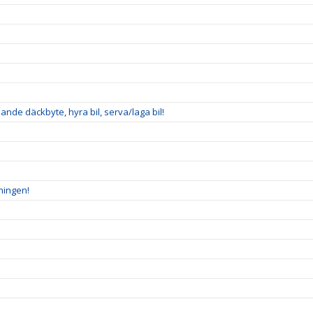
nde däckbyte, hyra bil, serva/laga bil!
ningen!