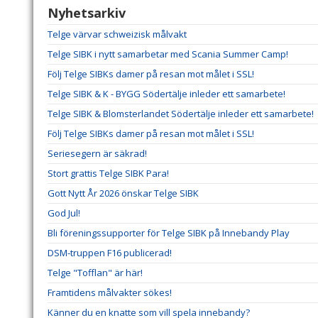
Nyhetsarkiv
Telge värvar schweizisk målvakt
Telge SIBK i nytt samarbetar med Scania Summer Camp!
Följ Telge SIBKs damer på resan mot målet i SSL!
Telge SIBK & K - BYGG Södertälje inleder ett samarbete!
Telge SIBK & Blomsterlandet Södertälje inleder ett samarbete!
Följ Telge SIBKs damer på resan mot målet i SSL!
Seriesegern är säkrad!
Stort grattis Telge SIBK Para!
Gott Nytt År 2026 önskar Telge SIBK
God Jul!
Bli föreningssupporter för Telge SIBK på Innebandy Play
DSM-truppen F16 publicerad!
Telge "Tofflan" är här!
Framtidens målvakter sökes!
Känner du en knatte som vill spela innebandy?