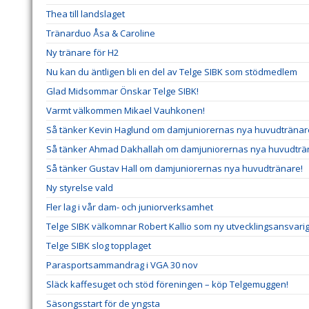
Thea till landslaget
Tränarduo Åsa & Caroline
Ny tränare för H2
Nu kan du äntligen bli en del av Telge SIBK som stödmedlem
Glad Midsommar Önskar Telge SIBK!
Varmt välkommen Mikael Vauhkonen!
Så tänker Kevin Haglund om damjuniorernas nya huvudtränar
Så tänker Ahmad Dakhallah om damjuniorernas nya huvudträ
Så tänker Gustav Hall om damjuniorernas nya huvudtränare!
Ny styrelse vald
Fler lag i vår dam- och juniorverksamhet
Telge SIBK välkomnar Robert Kallio som ny utvecklingsansvar
Telge SIBK slog topplaget
Parasportsammandrag i VGA 30 nov
Släck kaffesuget och stöd föreningen – köp Telgemuggen!
Säsongsstart för de yngsta