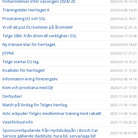
Förberedelser inför säsongen 2024/-25
2024-05-10 16:14
Träningstider Herrlaget A
2024-05-08 14:45
Provträning D2 och SSL
2024-04-23 19:01
Vi vill att just DU kommer på årsmötet!
2024-04-22 20:16
Telge SIBK: Från dröm till verklighet i SSL
2024-04-17 16:58
Ny tränare klar för herrlaget.
2024-04-05 14:00
JOYNA
2024-03-21 21:21
Telge startar D2 lag
2024-03-14 19:21
Kvaltider för herrlaget!
2024-03-11 12:00
Information kring föreningsliv
2024-02-08 14:16
Kom och provträna med DJ!
2024-01-21 17:30
Derbydax!
2023-11-24 10:00
Match på lördag för Telges herrlag.
2023-11-10 17:00
Actic erbjuder Telges medlemmar träning med rabatt!
2023-11-08 16:43
Väskförbud info
2023-11-06 20:52
Sponsorerbjudande från Hyrbilsdepån / Bosch Car
2023-10-30 01:00
Service gällande däckbyte, hyra bil, serva/laga bil!