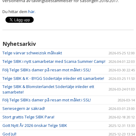
versionerna av tävlingsbestämmelser för säsongen 2016/2017.
KÖP BILJETT
Du hittar dem
här.
LEDIGA JOBB!
BILDGALLERI
Nyhetsarkiv
EXTERNA LÄNKAR
Telge värvar schweizisk målvakt
2026-05-25 12:00
SPELA INNEBANDY I TELGE
Telge SIBK i nytt samarbetar med Scania Summer Camp!
2026-04-01 22:03
Följ Telge SIBKs damer på resan mot målet i SSL!
2026-03-30 22:45
Telge SIBK & K - BYGG Södertälje inleder ett samarbete!
2026-03-25 11:53
Telge SIBK & Blomsterlandet Södertälje inleder ett
2026-03-24 01:03
samarbete!
Följ Telge SIBKs damer på resan mot målet i SSL!
2026-03-14
Seriesegern är säkrad!
2026-03-01 23:00
Stort grattis Telge SIBK Para!
2026-02-18 20:12
Gott Nytt År 2026 önskar Telge SIBK
2025-12-31 13:33
God Jul!
2025-12-23 13:54