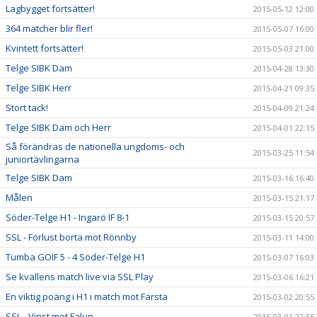
Lagbygget fortsätter!
2015-05-12 12:00
364 matcher blir fler!
2015-05-07 16:00
Kvintett fortsätter!
2015-05-03 21:00
Telge SIBK Dam
2015-04-28 13:30
Telge SIBK Herr
2015-04-21 09:35
Stort tack!
2015-04-09 21:24
Telge SIBK Dam och Herr
2015-04-01 22:15
Så förändras de nationella ungdoms- och
2015-03-25 11:54
juniortävlingarna
Telge SIBK Dam
2015-03-16 16:40
Målen
2015-03-15 21:17
Söder-Telge H1 - Ingarö IF 8-1
2015-03-15 20:57
SSL - Förlust borta mot Rönnby
2015-03-11 14:00
Tumba GOIF 5 - 4 Söder-Telge H1
2015-03-07 16:03
Se kvällens match live via SSL Play
2015-03-06 16:21
En viktig poäng i H1 i match mot Farsta
2015-03-02 20:55
SSL - Vinst mot Falun
2015-03-01 22:55