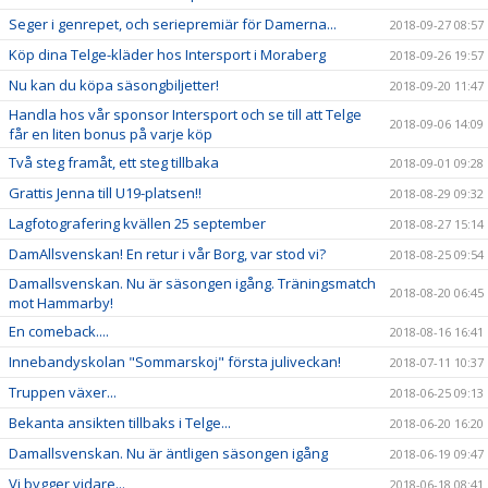
Seger i genrepet, och seriepremiär för Damerna...
2018-09-27 08:57
Köp dina Telge-kläder hos Intersport i Moraberg
2018-09-26 19:57
Nu kan du köpa säsongbiljetter!
2018-09-20 11:47
Handla hos vår sponsor Intersport och se till att Telge
2018-09-06 14:09
får en liten bonus på varje köp
Två steg framåt, ett steg tillbaka
2018-09-01 09:28
Grattis Jenna till U19-platsen!!
2018-08-29 09:32
Lagfotografering kvällen 25 september
2018-08-27 15:14
DamAllsvenskan! En retur i vår Borg, var stod vi?
2018-08-25 09:54
Damallsvenskan. Nu är säsongen igång. Träningsmatch
2018-08-20 06:45
mot Hammarby!
En comeback....
2018-08-16 16:41
Innebandyskolan "Sommarskoj" första juliveckan!
2018-07-11 10:37
Truppen växer...
2018-06-25 09:13
Bekanta ansikten tillbaks i Telge...
2018-06-20 16:20
Damallsvenskan. Nu är äntligen säsongen igång
2018-06-19 09:47
Vi bygger vidare...
2018-06-18 08:41