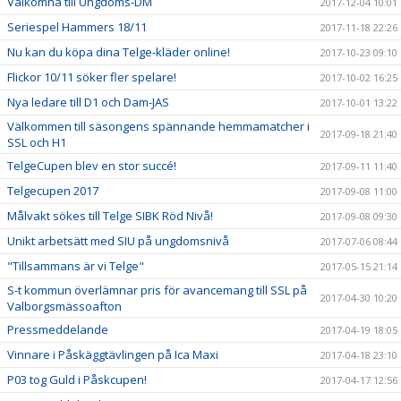
Välkomna till Ungdoms-DM
2017-12-04 10:01
Seriespel Hammers 18/11
2017-11-18 22:26
Nu kan du köpa dina Telge-kläder online!
2017-10-23 09:10
Flickor 10/11 söker fler spelare!
2017-10-02 16:25
Nya ledare till D1 och Dam-JAS
2017-10-01 13:22
Välkommen till säsongens spännande hemmamatcher i
2017-09-18 21:40
SSL och H1
TelgeCupen blev en stor succé!
2017-09-11 11:40
Telgecupen 2017
2017-09-08 11:00
Målvakt sökes till Telge SIBK Röd Nivå!
2017-09-08 09:30
Unikt arbetsätt med SIU på ungdomsnivå
2017-07-06 08:44
"Tillsammans är vi Telge"
2017-05-15 21:14
S-t kommun överlämnar pris för avancemang till SSL på
2017-04-30 10:20
Valborgsmässoafton
Pressmeddelande
2017-04-19 18:05
Vinnare i Påskäggtävlingen på Ica Maxi
2017-04-18 23:10
P03 tog Guld i Påskcupen!
2017-04-17 12:56