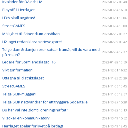
Kvaltider för DA och HA
2022-03-17 00:48
Playoff 1 Herrlaget
2022-03-14 16:50
H3:A skall avgöras!
2022-03-11 10:06
StreetGAMES
2022-03-04 13:00
Möjlighet till Stipendium-ansökan!
2022-02-17 08:27
H2 laget redan klara seriesegrare!
2022-02-09 09:42
Telge dam & damjuniorer satsar framåt, vill du vara med
2022-02-04 12:37
på resan?
Ledare för Sörmlandslaget F16
2022-01-28 10:50
Viktig information!
2021-12-01 16:32
Uttagna till distriktslaget!
2021-11-23 23:29
StreetGAMES
2021-11-06 13:45
Telge SIBK-muggen!
2021-11-05 12:57
Telge SIBK nattvandrar för ett tryggare Södertälje
2021-10-27 15:28
Du har väl inte glömt Föreningshäftet?
2021-10-22 13:13
Vi söker en kommunikatör?
2021-10-19 15:52
Herrlaget spelar för livet på lördag!
2021-10-19 12:45