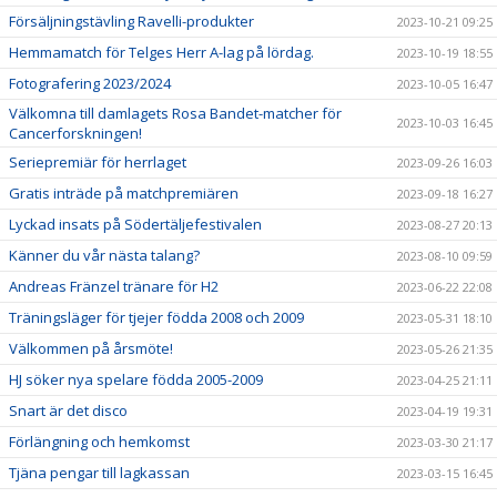
Försäljningstävling Ravelli-produkter
2023-10-21 09:25
Hemmamatch för Telges Herr A-lag på lördag.
2023-10-19 18:55
Fotografering 2023/2024
2023-10-05 16:47
Välkomna till damlagets Rosa Bandet-matcher för
2023-10-03 16:45
Cancerforskningen!
Seriepremiär för herrlaget
2023-09-26 16:03
Gratis inträde på matchpremiären
2023-09-18 16:27
Lyckad insats på Södertäljefestivalen
2023-08-27 20:13
Känner du vår nästa talang?
2023-08-10 09:59
Andreas Fränzel tränare för H2
2023-06-22 22:08
Träningsläger för tjejer födda 2008 och 2009
2023-05-31 18:10
Välkommen på årsmöte!
2023-05-26 21:35
HJ söker nya spelare födda 2005-2009
2023-04-25 21:11
Snart är det disco
2023-04-19 19:31
Förlängning och hemkomst
2023-03-30 21:17
Tjäna pengar till lagkassan
2023-03-15 16:45