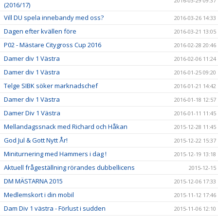
2016-03-29 09:37
(2016/17)
Vill DU spela innebandy med oss?
2016-03-26 14:33
Dagen efter kvällen före
2016-03-21 13:05
P02 - Mästare Citygross Cup 2016
2016-02-28 20:46
Damer div 1 Västra
2016-02-06 11:24
Damer div 1 Västra
2016-01-25 09:20
Telge SIBK söker marknadschef
2016-01-21 14:42
Damer div 1 Västra
2016-01-18 12:57
Damer Div 1 Västra
2016-01-11 11:45
Mellandagssnack med Richard och Håkan
2015-12-28 11:45
God Jul & Gott Nytt År!
2015-12-22 15:37
Miniturnering med Hammers i dag !
2015-12-19 13:18
Aktuell frågeställning rörandes dubbellicens
2015-12-15
DM MÄSTARNA 2015
2015-12-06 17:33
Medlemskort i din mobil
2015-11-12 17:46
Dam Div 1 västra - Förlust i sudden
2015-11-06 12:10