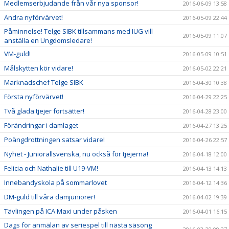
Medlemserbjudande från vår nya sponsor!
2016-06-09 13:58
Andra nyförvärvet!
2016-05-09 22:44
Påminnelse! Telge SIBK tillsammans med IUG vill
2016-05-09 11:07
anställa en Ungdomsledare!
VM-guld!
2016-05-09 10:51
Målskytten kör vidare!
2016-05-02 22:21
Marknadschef Telge SIBK
2016-04-30 10:38
Första nyförvärvet!
2016-04-29 22:25
Två glada tjejer fortsätter!
2016-04-28 23:00
Förändringar i damlaget
2016-04-27 13:25
Poängdrottningen satsar vidare!
2016-04-26 22:57
Nyhet - Juniorallsvenska, nu också för tjejerna!
2016-04-18 12:00
Felicia och Nathalie till U19-VM!
2016-04-13 14:13
Innebandyskola på sommarlovet
2016-04-12 14:36
DM-guld till våra damjuniorer!
2016-04-02 19:39
Tävlingen på ICA Maxi under påsken
2016-04-01 16:15
Dags för anmälan av seriespel till nästa säsong