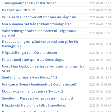
Träningsmatcher allsvenska damer
2020-08-09 17:05
Ny styrelse 2020 /2021
2020-06-17 20:18
Vi i Telge SIBK behöver ditt stöd mer än någonsin.
2020-04-06 10:43
Nya allmänna råd från Folkhälsomyndigheten
2020-04-02 10:08
Valberedningen söker kandidater till Telge SIBKs
2020-04-01 10:55
styrelse!
En uppdatering och påminnelse vad som gäller för
2020-03-29 14:18
träningar nu
Frågeställningar runt Corona-viruset
2020-03-17 10:13
Fortsätt med träningen trots Coronaläget
2020-03-14 10:57
Nya viktiga beslut om seriespel och sammandrag från
2020-03-13 15:46
SÖIBF
Spel inför tomma läktare lördag 14/3
2020-03-13 13:07
Hur agerar Svensk Innebandy på Coronaviruset?
2020-03-12 09:59
Motions-cup annandag påsk i Nyköping!
2020-02-24 16:20
Sportlov . . . Passa på och prova på Innebandy!
2020-02-24 10:00
Erbjudande! Hero of the talk på sportlovet
2020-02-12 06:09