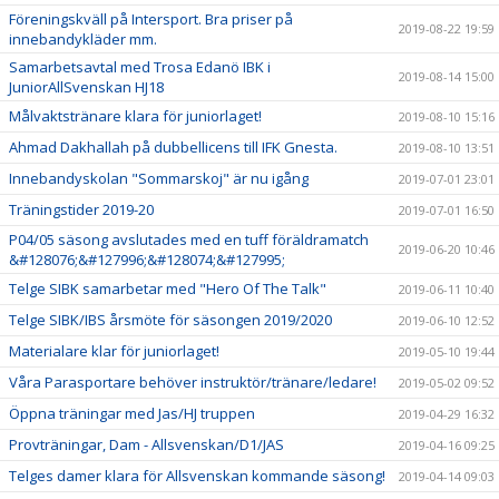
Föreningskväll på Intersport. Bra priser på
2019-08-22 19:59
innebandykläder mm.
Samarbetsavtal med Trosa Edanö IBK i
2019-08-14 15:00
JuniorAllSvenskan HJ18
Målvaktstränare klara för juniorlaget!
2019-08-10 15:16
Ahmad Dakhallah på dubbellicens till IFK Gnesta.
2019-08-10 13:51
Innebandyskolan "Sommarskoj" är nu igång
2019-07-01 23:01
Träningstider 2019-20
2019-07-01 16:50
P04/05 säsong avslutades med en tuff föräldramatch
2019-06-20 10:46
&#128076;&#127996;&#128074;&#127995;
Telge SIBK samarbetar med "Hero Of The Talk"
2019-06-11 10:40
Telge SIBK/IBS årsmöte för säsongen 2019/2020
2019-06-10 12:52
Materialare klar för juniorlaget!
2019-05-10 19:44
Våra Parasportare behöver instruktör/tränare/ledare!
2019-05-02 09:52
Öppna träningar med Jas/HJ truppen
2019-04-29 16:32
Provträningar, Dam - Allsvenskan/D1/JAS
2019-04-16 09:25
Telges damer klara för Allsvenskan kommande säsong!
2019-04-14 09:03