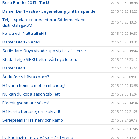
Rosa Bandet 2015 - Tack!
2015-10-30 10:45
Damer Div 1 västra - Seger efter grymt kämpande
2015-10-27 16:20
Telge-spelare representerar Södermanland i
2015-10-27 13:24
distriktslags-SM
Felicia och Natta till EFT!
2015-10-22 10:30
Damer Div 1 - Seger!
2015-10-20 13:30
Seriledare Onyx visade upp sig i div 1 Herrar
2015-10-19 19:44
Stötta Telge SIBK! Delta i vårt nya lotteri.
2015-10-18 23:10
Damer Div 1
2015-10-15 16:50
Är du årets bästa coach?
2015-10-03 09:03
H1 vann hemma mot Tumba idag!
2015-10-02 13:55
Nu kan du köpa säsongsbiljett.
2015-09-30 16:04
Föreningsdomare sökes!
2015-09-28 14:36
H1 Första bortasegern säkrad!
2015-09-27 21:28
Seriepremiär H1, nerv och kamp
2015-09-21 20:18
2015-09-15 15:45
Lyckad invigning av Västergård Arena
2015-09-08 16:27