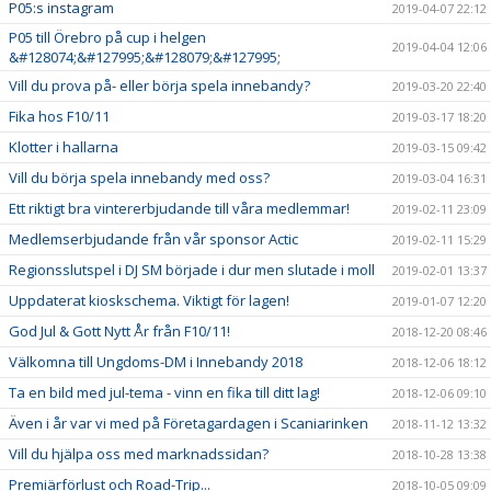
P05:s instagram
2019-04-07 22:12
P05 till Örebro på cup i helgen
2019-04-04 12:06
&#128074;&#127995;&#128079;&#127995;
Vill du prova på- eller börja spela innebandy?
2019-03-20 22:40
Fika hos F10/11
2019-03-17 18:20
Klotter i hallarna
2019-03-15 09:42
Vill du börja spela innebandy med oss?
2019-03-04 16:31
Ett riktigt bra vintererbjudande till våra medlemmar!
2019-02-11 23:09
Medlemserbjudande från vår sponsor Actic
2019-02-11 15:29
Regionsslutspel i DJ SM började i dur men slutade i moll
2019-02-01 13:37
Uppdaterat kioskschema. Viktigt för lagen!
2019-01-07 12:20
God Jul & Gott Nytt År från F10/11!
2018-12-20 08:46
Välkomna till Ungdoms-DM i Innebandy 2018
2018-12-06 18:12
Ta en bild med jul-tema - vinn en fika till ditt lag!
2018-12-06 09:10
Även i år var vi med på Företagardagen i Scaniarinken
2018-11-12 13:32
Vill du hjälpa oss med marknadssidan?
2018-10-28 13:38
Premiärförlust och Road-Trip...
2018-10-05 09:09