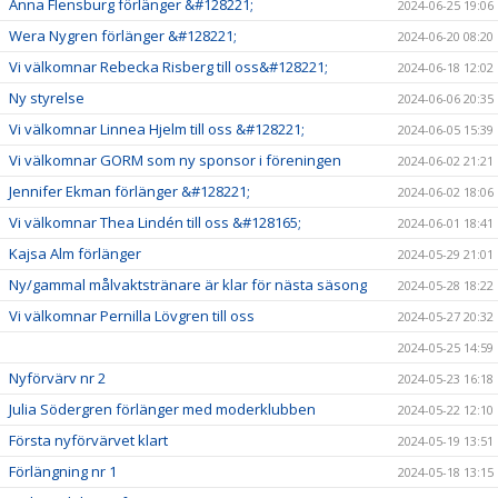
Anna Flensburg förlänger &#128221;
2024-06-25 19:06
Wera Nygren förlänger &#128221;
2024-06-20 08:20
Vi välkomnar Rebecka Risberg till oss&#128221;
2024-06-18 12:02
Ny styrelse
2024-06-06 20:35
Vi välkomnar Linnea Hjelm till oss &#128221;
2024-06-05 15:39
Vi välkomnar GORM som ny sponsor i föreningen
2024-06-02 21:21
Jennifer Ekman förlänger &#128221;
2024-06-02 18:06
Vi välkomnar Thea Lindén till oss &#128165;
2024-06-01 18:41
Kajsa Alm förlänger
2024-05-29 21:01
Ny/gammal målvaktstränare är klar för nästa säsong
2024-05-28 18:22
Vi välkomnar Pernilla Lövgren till oss
2024-05-27 20:32
2024-05-25 14:59
Nyförvärv nr 2
2024-05-23 16:18
Julia Södergren förlänger med moderklubben
2024-05-22 12:10
Första nyförvärvet klart
2024-05-19 13:51
Förlängning nr 1
2024-05-18 13:15