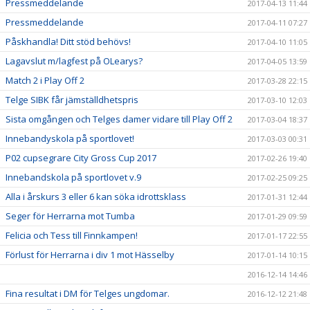
Pressmeddelande
2017-04-13 11:44
Pressmeddelande
2017-04-11 07:27
Påskhandla! Ditt stöd behövs!
2017-04-10 11:05
Lagavslut m/lagfest på OLearys?
2017-04-05 13:59
Match 2 i Play Off 2
2017-03-28 22:15
Telge SIBK får jämställdhetspris
2017-03-10 12:03
Sista omgången och Telges damer vidare till Play Off 2
2017-03-04 18:37
Innebandyskola på sportlovet!
2017-03-03 00:31
P02 cupsegrare City Gross Cup 2017
2017-02-26 19:40
Innebandskola på sportlovet v.9
2017-02-25 09:25
Alla i årskurs 3 eller 6 kan söka idrottsklass
2017-01-31 12:44
Seger för Herrarna mot Tumba
2017-01-29 09:59
Felicia och Tess till Finnkampen!
2017-01-17 22:55
Förlust för Herrarna i div 1 mot Hässelby
2017-01-14 10:15
2016-12-14 14:46
Fina resultat i DM för Telges ungdomar.
2016-12-12 21:48