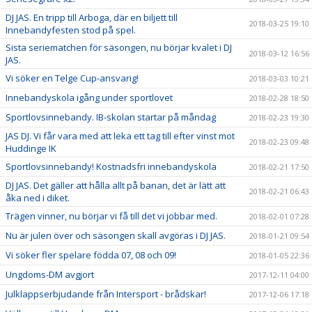
DJ JAS. En tripp till Arboga, där en biljett till
2018-03-25 19:10
Innebandyfesten stod på spel.
Sista seriematchen för säsongen, nu börjar kvalet i DJ
2018-03-12 16:56
JAS.
Vi söker en Telge Cup-ansvarig!
2018-03-03 10:21
Innebandyskola igång under sportlovet
2018-02-28 18:50
Sportlovsinnebandy. IB-skolan startar på måndag
2018-02-23 19:30
JAS DJ. Vi får vara med att leka ett tag till efter vinst mot
2018-02-23 09:48
Huddinge IK
Sportlovsinnebandy! Kostnadsfri innebandyskola
2018-02-21 17:50
DJ JAS. Det gäller att hålla allt på banan, det är lätt att
2018-02-21 06:43
åka ned i diket.
Trägen vinner, nu börjar vi få till det vi jobbar med.
2018-02-01 07:28
Nu är julen över och säsongen skall avgöras i DJ JAS.
2018-01-21 09:54
Vi söker fler spelare födda 07, 08 och 09!
2018-01-05 22:36
Ungdoms-DM avgjort
2017-12-11 04:00
Julklappserbjudande från Intersport - brådskar!
2017-12-06 17:18