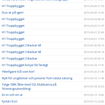
H1 Truppbygget
2015-06-09 21:55
Duo är på igen!
2015-06-09 15:30
H1 Truppbygget
2015-06-06 08:36
H1 Truppbygget
2015-06-02 21:47
H1 Truppbygget
2015-06-01 22:43
H1 Truppbygget
2015-06-01 17:05
H1 Truppbygget 3 Backar till
2015-05-30 00:15
H1 Truppbygget 3 Backar till
2015-05-30 00:14
H1 Truppbygget 3 Backar
2015-05-30 00:12
H1 Truppbygget börjar bli färdigt
2015-05-26 17:41
Ytterligare två som kör!
2015-05-20 21:40
Nytt för ungdomar och juniorer fom nästa säsong
2015-05-19 11:49
Telge SIBK åkte med SSL klubbarna på
2015-05-18 22:05
föreningsutveckling!
En in och en ut
2015-05-13 15:00
Fyrtal i Ess!
2015-05-12 22:00