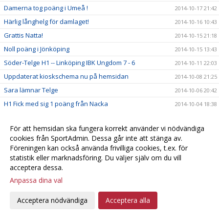
Damerna tog poäng i Umeå !
2014-10-17 21:42
Härlig långhelg för damlaget!
2014-10-16 10:43
Grattis Natta!
2014-10-15 21:18
Noll poäng i Jönköping
2014-10-15 13:43
Söder-Telge H1 -- Linköping IBK Ungdom 7 - 6
2014-10-11 22:03
Uppdaterat kioskschema nu på hemsidan
2014-10-08 21:25
Sara lämnar Telge
2014-10-06 20:42
H1 Fick med sig 1 poäng från Nacka
2014-10-04 18:38
H1 tog sin första 3 poängare
2014-10-01 22:07
För att hemsidan ska fungera korrekt använder vi nödvändiga
Håll koll på ditt favoritlag!
2014-09-29 20:18
cookies från SportAdmin. Dessa går inte att stänga av.
SSL - Vinst mot Huddinge
2014-09-28 14:51
Föreningen kan också använda frivilliga cookies, t.ex. för
statistik eller marknadsföring. Du väljer själv om du vill
Inför Telge - Huddinge
2014-09-26 13:56
acceptera dessa.
Första SSL-segern!
2014-09-22 15:23
Anpassa dina val
Referat från Endre-matchen
2014-09-21 11:41
H1 räckte inte till i premiären förlust 3-6
Acceptera nödvändiga
Acceptera alla
2014-09-20 16:59
Föreningen behöver en kassör - nu!
2014-09-20 00:50