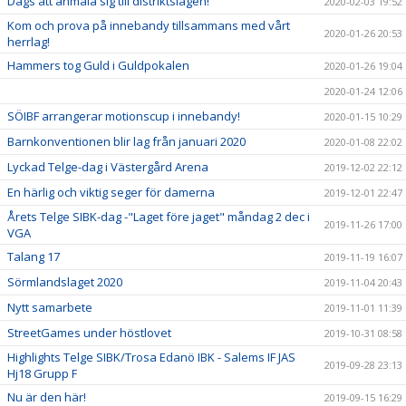
Dags att anmäla sig till distriktslagen!
2020-02-03 19:52
Kom och prova på innebandy tillsammans med vårt
2020-01-26 20:53
herrlag!
Hammers tog Guld i Guldpokalen
2020-01-26 19:04
2020-01-24 12:06
SÖIBF arrangerar motionscup i innebandy!
2020-01-15 10:29
Barnkonventionen blir lag från januari 2020
2020-01-08 22:02
Lyckad Telge-dag i Västergård Arena
2019-12-02 22:12
En härlig och viktig seger för damerna
2019-12-01 22:47
Årets Telge SIBK-dag -"Laget före jaget" måndag 2 dec i
2019-11-26 17:00
VGA
Talang 17
2019-11-19 16:07
Sörmlandslaget 2020
2019-11-04 20:43
Nytt samarbete
2019-11-01 11:39
StreetGames under höstlovet
2019-10-31 08:58
Highlights Telge SIBK/Trosa Edanö IBK - Salems IF JAS
2019-09-28 23:13
Hj18 Grupp F
Nu är den här!
2019-09-15 16:29