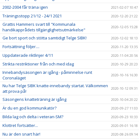
2002-2004 får träna igen
2021-02-07 10:47
Träningsstopp 21/12 - 24/1 2021
2020-12-20 21:22
Grattis Hammers svart till "Kommunala
2020-12-05 15:28
handikapprådets tillgänglighetsutmärkelse"
Ge bort sport och stötta samtidigt Telge SIBK!
2020-12-02 18:13
Fortsättning följer....
2020-11-20 13:35
Uppdaterade riktlinjer 4/11
2020-11-04 20:56
Strikta restriktioner från och med idag
2020-10-29 20:23
Innebandysäsongen är igång - påminnelse runt
2020-10-16 16:30
Coronaläget
Nu har Telge SIBK knatte-innebandy startat. Välkommen
2020-10-12 09:31
att prova på!
Säsongens knatteträning är igång
2020-10-04 20:22
Är du en god kommunikatör?
2020-09-27 11:03
Bilda lag och delta i veteran-SM?
2020-09-23 10:33
Klottret fortsätter...
2020-09-01 16:18
Nu är den snart här!
2020-08-26 09:14