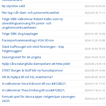
Ny styrelse vald
2025-06-10 20:29
Fler lag i vår dam- och juniorverksamhet
2025-05-18 11:11
Telge SIBK välkomnar Robert Kallio som ny
utvecklingsansvarig för junior- och
2025-05-11 22:18
ungdomsverksamheten
Telge SIBK slog topplaget
2025-01-09 16:56
Parasportsammandrag i VGA 30 nov
2024-11-29 15:38
Släck kaffesuget och stöd föreningen – köp
2024-10-06 19:33
Telgemuggen!
Säsongsstart för de yngsta
2024-10-04 15:51
Hjälp våra talangfulla damspelare att hitta jobb!
2024-08-25 09:14
STEKT Burger & Stuff blir ny huvudsponsor
2024-08-24 16:46
Vill du hjälpa till vid SSL-matcherna?
2024-08-09 10:03
Vi välkomnar Vera Eriksson till oss &#128221;
2024-07-19 17:57
Vi välkomnar Thea Ernberg till oss&#128221;
2024-07-18 21:12
Fortsatt spel för dessa tjejer i telgetröjan säsongen
2024-06-29 19:37
24/25