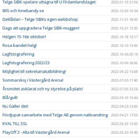
Telge SIBK-spelare uttagna till U19 damlandslaget
2023-01-19 21:06
IBIS och Innebandy.se
2022-12-03 10:54
Delilådan – Telge SIBKs egen webbshop
2022-11-01 18:00
Dags att uppgradera Telge SIBK-muggen!
2022-10-21 12:30
Helgen 15-16e oktober!
2022-10-18 16:17
Rosa bandet helg!
2022-10-13 13:00
Lagfotografering
2022-10-06 20:16
Lagfotografering 2022/23
2022-10-06 18:00
Möjlighet till sekretariatutbildning!
2022-09-22 15:08
Sommarskoj i Västergård Arena!
2022-07-05 17:40
Årsmötet avklarat och ny styrelse på plats!
2022-07-03 23:26
Blå/gult!
2022-05-10 16:44
Nu Gäller det!
2022-04-25 15:00
Fördjupat samarbete med Telge AB genom nattvandring
2022-04-21 17:03
KVAL TILL SSL
2022-03-29 12:00
PlayOff 2 - Alla till Västergård Arena!
2022-03-25 19:45