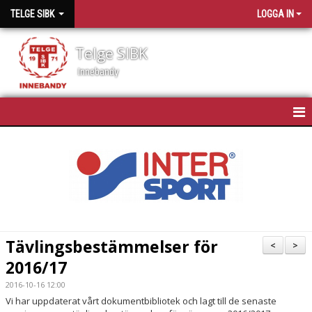
TELGE SIBK
LOGGA IN
Telge SIBK
Innebandy
HEM
NYHETER
OM TELGE SIBK
MEDLEMMAR
Tävlingsbestämmelser för
<
>
2016/17
SPONSORER
2016-10-16 12:00
MATCHSCHEMA
Vi har uppdaterat vårt dokumentbibliotek och lagt till de senaste