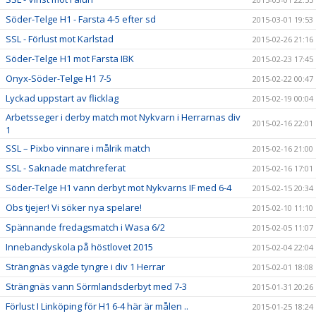
Söder-Telge H1 - Farsta 4-5 efter sd
2015-03-01 19:53
SSL - Förlust mot Karlstad
2015-02-26 21:16
Söder-Telge H1 mot Farsta IBK
2015-02-23 17:45
Onyx-Söder-Telge H1 7-5
2015-02-22 00:47
Lyckad uppstart av flicklag
2015-02-19 00:04
Arbetsseger i derby match mot Nykvarn i Herrarnas div
2015-02-16 22:01
1
SSL – Pixbo vinnare i målrik match
2015-02-16 21:00
SSL - Saknade matchreferat
2015-02-16 17:01
Söder-Telge H1 vann derbyt mot Nykvarns IF med 6-4
2015-02-15 20:34
Obs tjejer! Vi söker nya spelare!
2015-02-10 11:10
Spännande fredagsmatch i Wasa 6/2
2015-02-05 11:07
Innebandyskola på höstlovet 2015
2015-02-04 22:04
Strängnäs vägde tyngre i div 1 Herrar
2015-02-01 18:08
Strängnäs vann Sörmlandsderbyt med 7-3
2015-01-31 20:26
Förlust I Linköping för H1 6-4 här är målen ..
2015-01-25 18:24