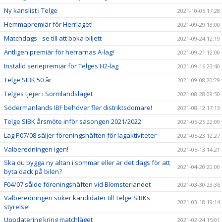
Ny kanslist i Telge
2021-10-05 17:28
Hemmapremiär för Herrlaget!
2021-09-29 13:00
Matchdags - se till att boka biljett
2021-09-24 12:19
Äntligen premiär för herrarnas A-lag!
2021-09-21 12:00
Inställd seriepremiär för Telges H2-lag
2021-09-16 23:40
Telge SIBK 50 år
2021-09-08 20:29
Telges tjejer i Sörmlandslaget
2021-08-28 09:50
Södermanlands IBF behöver fler distriktsdomare!
2021-08-12 17:13
Telge SIBK årsmöte inför säsongen 2021/2022
2021-05-25 22:09
Lag P07/08 säljer föreningshäften för lagaktiviteter
2021-05-23 12:27
Valberedningen igen!
2021-05-13 14:21
Ska du bygga ny altan i sommar eller är det dags för att
2021-04-20 20:00
byta däck på bilen?
F04/07 sålde föreningshäften vid Blomsterlandet
2021-03-30 23:36
Valberedningen söker kandidater till Telge SIBKs
2021-03-18 19:14
styrelse!
Uppdatering kring matchläget
2021-02-24 15:01