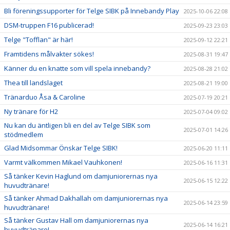
Bli föreningssupporter för Telge SIBK på Innebandy Play
2025-10-06 22:08
DSM-truppen F16 publicerad!
2025-09-23 23:03
Telge "Tofflan" är här!
2025-09-12 22:21
Framtidens målvakter sökes!
2025-08-31 19:47
Känner du en knatte som vill spela innebandy?
2025-08-28 21:02
Thea till landslaget
2025-08-21 19:00
Tränarduo Åsa & Caroline
2025-07-19 20:21
Ny tränare för H2
2025-07-04 09:02
Nu kan du äntligen bli en del av Telge SIBK som
2025-07-01 14:26
stödmedlem
Glad Midsommar Önskar Telge SIBK!
2025-06-20 11:11
Varmt välkommen Mikael Vauhkonen!
2025-06-16 11:31
Så tänker Kevin Haglund om damjuniorernas nya
2025-06-15 12:22
huvudtränare!
Så tänker Ahmad Dakhallah om damjuniorernas nya
2025-06-14 23:59
huvudtränare!
Så tänker Gustav Hall om damjuniorernas nya
2025-06-14 16:21
huvudtränare!