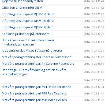
Tjejerna till Innebandyfesten!
2016-12-11 19:47
OBS! Sen ändring inför DJSM
2016-12-09 21:52
Inför Regionslutspelet DJSM-18, del 3
2016-12-09 20:00
Inför Regionslutspelet DJSM-18, del 2
2016-12-09 16:30
Inför Regionslutspelet DJSM-18, del 1
2016-12-09 12:26
Köp dina julklappar på Intersport!
2016-11-28 12:22
Börja Gymnasiet? Vi rekommenderar
2016-11-27 12:02
innebandygymnasium!
Idag smäller det! Vi ses i Västergård Arena.
2016-11-27 00:30
Möt vår poängdrottning #24 Therese Gustafsson!
2016-11-26 13:00
Möt våra poängdrottningar: #4 Caroline Rosenberg
2016-11-25 15:00
Reportage i LT om vårt damlag och en av våra
2016-11-25 13:06
poängdrottningar.
2016-11-25 12:27
Möt våra poängdrottningar: #14 Felicia Forsmark!
2016-11-24 12:31
Möt våra poängdrottningar! #19 Åsa Tjusberg
2016-11-23 11:40
Möt våra poängdrottningar: #28 Malin Hellsén
2016-11-22 11:23