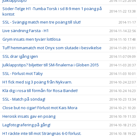
Julklappstips!
2014-11-23 20:04
Söder-Telge H1 -Tumba Torsk i sd 8-9 men 1 poäng på
2014-11-22 13:38
kontot
SSL - Svängig match men tre poäng till slut!
2014-11-17
Live sändning Farsta - H1
2014-11-14 22:56
Grym insats men tyvärr lottlösa
2014-11-10 17:48
Tuff hemmamatch mot Onyx som slutade i besvikelse
2014-11-09 21:01
SSL drar igång igen
2014-11-07 09:09
Julklappstips? biljetter till SM-finalerna i Globen 2015
2014-11-03 20:37
SSL - Förlust mot Täby
2014-11-03 10:01
H1 fick med sig 3 poäng från Nykvarn.
2014-10-24 22:07
Klä dig i rosa till förmån för Rosa Bandet!
2014-10-24 16:23
SSL - Match på söndag!
2014-10-23 13:34
Close but no cigar! Förlust mot Kais Mora
2014-10-21 10:20
Heroisk insats gav en poäng
2014-10-19 11:33
Lagfotografering på gång!
2014-10-18 21:25
H1 räckte inte till mot Strängnäs 6-0 förlust.
2014-10-18 19:22