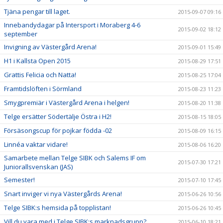
Tjäna pengar till laget.
2015-09-07 09:16
Innebandydagar på Intersport i Moraberg 4-6
2015-09-02 18:12
september
Invigning av Västergård Arena!
2015-09-01 15:49
H1 i Kallsta Open 2015
2015-08-29 17:51
Grattis Felicia och Natta!
2015-08-25 17:04
Framtidslöften i Sörmland
2015-08-23 11:23
Smygpremiär i Västergård Arena i helgen!
2015-08-20 11:38
Telge ersätter Södertälje Östra i H2!
2015-08-15 18:05
Försäsongscup för pojkar födda -02
2015-08-09 16:15
Linnéa vaktar vidare!
2015-08-06 16:20
Samarbete mellan Telge SIBK och Salems IF om
2015-07-30 17:21
Juniorallsvenskan (JAS)
Semester!
2015-07-10 17:45
Snart inviger vi nya Västergårds Arena!
2015-06-26 10:56
Telge SIBK:s hemsida på topplistan!
2015-06-26 10:45
Vill du vara med i Telge SIBK:s marknadsgrupp?
2015-06-10 18:21