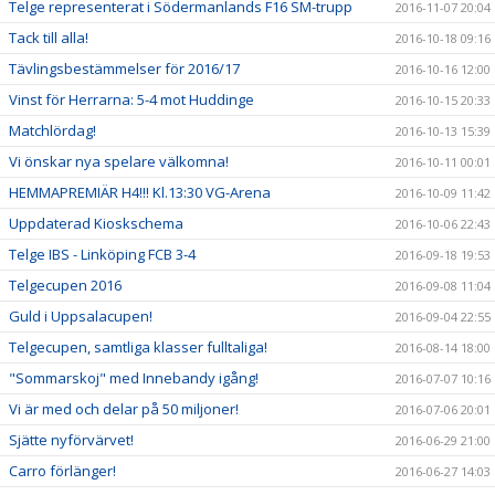
Telge representerat i Södermanlands F16 SM-trupp
2016-11-07 20:04
Tack till alla!
2016-10-18 09:16
Tävlingsbestämmelser för 2016/17
2016-10-16 12:00
Vinst för Herrarna: 5-4 mot Huddinge
2016-10-15 20:33
Matchlördag!
2016-10-13 15:39
Vi önskar nya spelare välkomna!
2016-10-11 00:01
HEMMAPREMIÄR H4!!! Kl.13:30 VG-Arena
2016-10-09 11:42
Uppdaterad Kioskschema
2016-10-06 22:43
Telge IBS - Linköping FCB 3-4
2016-09-18 19:53
Telgecupen 2016
2016-09-08 11:04
Guld i Uppsalacupen!
2016-09-04 22:55
Telgecupen, samtliga klasser fulltaliga!
2016-08-14 18:00
"Sommarskoj" med Innebandy igång!
2016-07-07 10:16
Vi är med och delar på 50 miljoner!
2016-07-06 20:01
Sjätte nyförvärvet!
2016-06-29 21:00
Carro förlänger!
2016-06-27 14:03