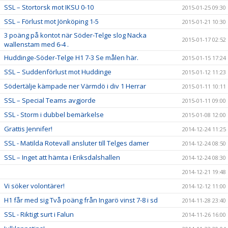
SSL – Stortorsk mot IKSU 0-10
2015-01-25 09:30
SSL – Förlust mot Jönköping 1-5
2015-01-21 10:30
3 poäng på kontot när Söder-Telge slog Nacka
2015-01-17 02:52
wallenstam med 6-4 .
Huddinge-Söder-Telge H1 7-3 Se målen här.
2015-01-15 17:24
SSL – Suddenförlust mot Huddinge
2015-01-12 11:23
Södertälje kämpade ner Värmdö i div 1 Herrar
2015-01-11 10:11
SSL – Special Teams avgjorde
2015-01-11 09:00
SSL - Storm i dubbel bemärkelse
2015-01-08 12:00
Grattis Jennifer!
2014-12-24 11:25
SSL - Matilda Rotevall ansluter till Telges damer
2014-12-24 08:50
SSL – Inget att hämta i Eriksdalshallen
2014-12-24 08:30
2014-12-21 19:48
Vi söker volontärer!
2014-12-12 11:00
H1 får med sig Två poäng från Ingarö vinst 7-8 i sd
2014-11-28 23:40
SSL - Riktigt surt i Falun
2014-11-26 16:00