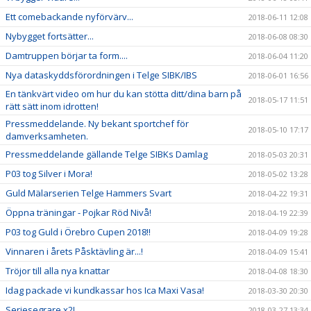
Ett comebackande nyförvärv...
2018-06-11 12:08
Nybygget fortsätter...
2018-06-08 08:30
Damtruppen börjar ta form....
2018-06-04 11:20
Nya dataskyddsförordningen i Telge SIBK/IBS
2018-06-01 16:56
En tänkvärt video om hur du kan stötta ditt/dina barn på
2018-05-17 11:51
rätt sätt inom idrotten!
Pressmeddelande. Ny bekant sportchef för
2018-05-10 17:17
damverksamheten.
Pressmeddelande gällande Telge SIBKs Damlag
2018-05-03 20:31
P03 tog Silver i Mora!
2018-05-02 13:28
Guld Mälarserien Telge Hammers Svart
2018-04-22 19:31
Öppna träningar - Pojkar Röd Nivå!
2018-04-19 22:39
P03 tog Guld i Örebro Cupen 2018!!
2018-04-09 19:28
Vinnaren i årets Påsktävling är...!
2018-04-09 15:41
Tröjor till alla nya knattar
2018-04-08 18:30
Idag packade vi kundkassar hos Ica Maxi Vasa!
2018-03-30 20:30
Seriesegrare x2!
2018-03-27 13:34