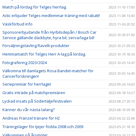
Match på lördag för Telges herrlag.
2023-11-10 17:00
Actic erbjuder Telges medlemmar träning med rabatt!
2023-11-08 16:43
Väskförbud info
2023-11-06 20:52
Sponsorerbjudande från Hyrbilsdepån / Bosch Car
2023-10-30 01:00
Service gällande däckbyte, hyra bil, serva/laga bil!
Försäljningstävling Ravelli-produkter
2023-10-21 09:25
Hemmamatch för Telges Herr A-lag på lördag.
2023-10-19 18:55
Fotografering 2023/2024
2023-10-05 16:47
Välkomna till damlagets Rosa Bandet-matcher för
2023-10-03 16:45
Cancerforskningen!
Seriepremiär för herrlaget
2023-09-26 16:03
Gratis inträde på matchpremiären
2023-09-18 16:27
Lyckad insats på Södertäljefestivalen
2023-08-27 20:13
Känner du vår nästa talang?
2023-08-10 09:59
Andreas Fränzel tränare för H2
2023-06-22 22:08
Träningsläger för tjejer födda 2008 och 2009
2023-05-31 18:10
Välkommen på årsmöte!
2023-05-26 21:35