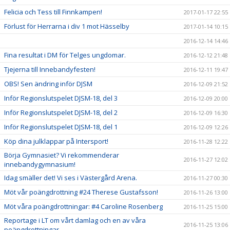
Felicia och Tess till Finnkampen!
2017-01-17 22:55
Förlust för Herrarna i div 1 mot Hässelby
2017-01-14 10:15
2016-12-14 14:46
Fina resultat i DM för Telges ungdomar.
2016-12-12 21:48
Tjejerna till Innebandyfesten!
2016-12-11 19:47
OBS! Sen ändring inför DJSM
2016-12-09 21:52
Inför Regionslutspelet DJSM-18, del 3
2016-12-09 20:00
Inför Regionslutspelet DJSM-18, del 2
2016-12-09 16:30
Inför Regionslutspelet DJSM-18, del 1
2016-12-09 12:26
Köp dina julklappar på Intersport!
2016-11-28 12:22
Börja Gymnasiet? Vi rekommenderar
2016-11-27 12:02
innebandygymnasium!
Idag smäller det! Vi ses i Västergård Arena.
2016-11-27 00:30
Möt vår poängdrottning #24 Therese Gustafsson!
2016-11-26 13:00
Möt våra poängdrottningar: #4 Caroline Rosenberg
2016-11-25 15:00
Reportage i LT om vårt damlag och en av våra
2016-11-25 13:06
poängdrottningar.