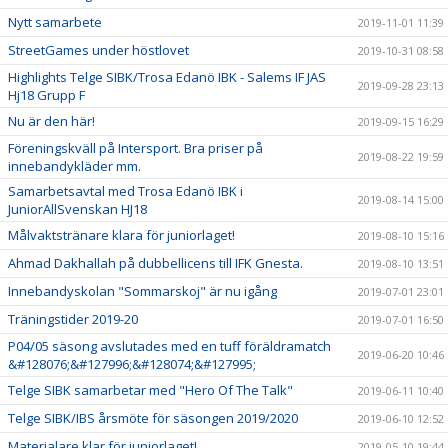
Nytt samarbete
2019-11-01 11:39
StreetGames under höstlovet
2019-10-31 08:58
Highlights Telge SIBK/Trosa Edanö IBK - Salems IF JAS
2019-09-28 23:13
Hj18 Grupp F
Nu är den här!
2019-09-15 16:29
Föreningskväll på Intersport. Bra priser på
2019-08-22 19:59
innebandykläder mm.
Samarbetsavtal med Trosa Edanö IBK i
2019-08-14 15:00
JuniorAllSvenskan HJ18
Målvaktstränare klara för juniorlaget!
2019-08-10 15:16
Ahmad Dakhallah på dubbellicens till IFK Gnesta.
2019-08-10 13:51
Innebandyskolan "Sommarskoj" är nu igång
2019-07-01 23:01
Träningstider 2019-20
2019-07-01 16:50
P04/05 säsong avslutades med en tuff föräldramatch
2019-06-20 10:46
&#128076;&#127996;&#128074;&#127995;
Telge SIBK samarbetar med "Hero Of The Talk"
2019-06-11 10:40
Telge SIBK/IBS årsmöte för säsongen 2019/2020
2019-06-10 12:52
Materialare klar för juniorlaget!
2019-05-10 19:44