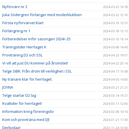
Nyförvärv nr 2
2024-05-23 16:18
Julia Södergren förlänger med moderklubben
2024-05-22 12:10
Första nyförvärvet klart
2024-05-19 13:51
Förlängning nr 1
2024-05-18 13:15
Förberedelser inför säsongen 2024/-25
2024-05-10 16:14
Träningstider Herrlaget A
2024-05-08 14:45
Provträning D2 och SSL
2024-04-23 19:01
Vi vill att just DU kommer på årsmötet!
2024-04-22 20:16
Telge SIBK: Från dröm till verklighet i SSL
2024-04-17 16:58
Ny tränare klar för herrlaget.
2024-04-05 14:00
JOYNA
2024-03-21 21:21
Telge startar D2 lag
2024-03-14 19:21
Kvaltider för herrlaget!
2024-03-11 12:00
Information kring föreningsliv
2024-02-08 14:16
Kom och provträna med DJ!
2024-01-21 17:30
Derbydax!
2023-11-24 10:00