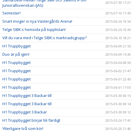
Samarbete mellan Telge SIBK och Salems IF om
2015-07-30 17:21
Juniorallsvenskan (JAS)
Semester!
2015-07-10 17:45
Snart inviger vi nya Västergårds Arena!
2015-06-26 10:56
Telge SIBK:s hemsida på topplistan!
2015-06-26 10:45
Vill du vara med i Telge SIBK:s marknadsgrupp?
2015-06-10 18:21
H1 Truppbygget
2015-06-09 21:55
Duo är på igen!
2015-06-09 15:30
H1 Truppbygget
2015-06-06 08:36
H1 Truppbygget
2015-06-02 21:47
H1 Truppbygget
2015-06-01 22:43
H1 Truppbygget
2015-06-01 17:05
H1 Truppbygget 3 Backar till
2015-05-30 00:15
H1 Truppbygget 3 Backar till
2015-05-30 00:14
H1 Truppbygget 3 Backar
2015-05-30 00:12
H1 Truppbygget börjar bli färdigt
2015-05-26 17:41
Ytterligare två som kör!
2015-05-20 21:40