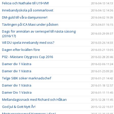
Felicia och Nathalie till U19-VM!
2016-04-13 14:13
Innebandyskola på sommarlovet
2016-04-12 14:36
DM-guld till våra damjuniorer!
2016-04-02 19:39
Tävlingen på ICA Maxi under påsken
2016-04-01 16:15
Dags för anmälan av seriespel till nästa säsong
2016-03-29 09:37
(2016/17)
Vill DU spela innebandy med oss?
2016-03-26 14:33
Dagen efter kvällen före
2016-03-21 13:05
P02 - Mästare Citygross Cup 2016
2016-02-28 20:46
Damer div 1 Västra
2016-02-06 11:24
Damer div 1 Västra
2016-01-25 09:20
Telge SIBK söker marknadschef
2016-01-21 14:42
Damer div 1 Västra
2016-01-18 12:57
Damer Div 1 Västra
2016-01-11 11:45
Mellandagssnack med Richard och Håkan
2015-12-28 11:45
God Jul & Gott Nytt År!
2015-12-22 15:37
Miniturnering med Hammers i dag !
2015-12-19 13:18