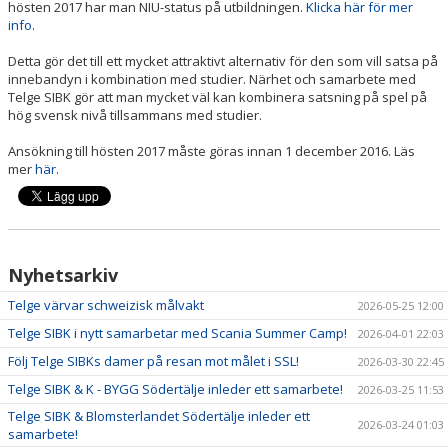
hösten 2017 har man NIU-status på utbildningen.
Klicka här för mer
info
.
Detta gör det till ett mycket attraktivt alternativ för den som vill satsa på
innebandyn i kombination med studier. Närhet och samarbete med
Telge SIBK gör att man mycket väl kan kombinera satsning på spel på
hög svensk nivå tillsammans med studier.
Ansökning till hösten 2017 måste göras innan 1 december 2016. Läs
mer
här.
Nyhetsarkiv
Telge värvar schweizisk målvakt
2026-05-25 12:00
Telge SIBK i nytt samarbetar med Scania Summer Camp!
2026-04-01 22:03
Följ Telge SIBKs damer på resan mot målet i SSL!
2026-03-30 22:45
Telge SIBK & K - BYGG Södertälje inleder ett samarbete!
2026-03-25 11:53
Telge SIBK & Blomsterlandet Södertälje inleder ett
2026-03-24 01:03
samarbete!