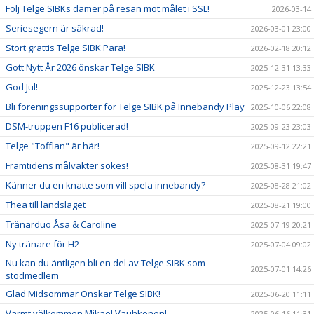
Följ Telge SIBKs damer på resan mot målet i SSL!
2026-03-14
Seriesegern är säkrad!
2026-03-01 23:00
Stort grattis Telge SIBK Para!
2026-02-18 20:12
Gott Nytt År 2026 önskar Telge SIBK
2025-12-31 13:33
God Jul!
2025-12-23 13:54
Bli föreningssupporter för Telge SIBK på Innebandy Play
2025-10-06 22:08
DSM-truppen F16 publicerad!
2025-09-23 23:03
Telge "Tofflan" är här!
2025-09-12 22:21
Framtidens målvakter sökes!
2025-08-31 19:47
Känner du en knatte som vill spela innebandy?
2025-08-28 21:02
Thea till landslaget
2025-08-21 19:00
Tränarduo Åsa & Caroline
2025-07-19 20:21
Ny tränare för H2
2025-07-04 09:02
Nu kan du äntligen bli en del av Telge SIBK som
2025-07-01 14:26
stödmedlem
Glad Midsommar Önskar Telge SIBK!
2025-06-20 11:11
Varmt välkommen Mikael Vauhkonen!
2025-06-16 11:31