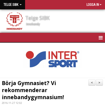
TELGE SIBK
LOGGA IN
Telge SIBK
Innebandy
HEM
NYHETER
OM TELGE SIBK
MEDLEMMAR
Börja Gymnasiet? Vi
<
>
rekommenderar
SPONSORER
innebandygymnasium!
MATCHSCHEMA
2016-11-27 12:02