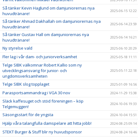
Så tänker Kevin Haglund om damjuniorernas nya
2025-06-15 12:22
huvudtränare!
Så tänker Ahmad Dakhallah om damjuniorernas nya
2025-06-14 23:59
huvudtränare!
Så tänker Gustav Hall om damjuniorernas nya
2025-06-14 16:21
huvudtränare!
Ny styrelse vald
2025-06-10 20:29
Fler lag i vår dam- och juniorverksamhet
2025-05-18 11:11
Telge SIBK välkomnar Robert Kallio som ny
utvecklingsansvarig för junior- och
2025-05-11 22:18
ungdomsverksamheten
Telge SIBK slog topplaget
2025-01-09 16:56
Parasportsammandrag i VGA 30 nov
2024-11-29 15:38
Släck kaffesuget och stöd föreningen – köp
2024-10-06 19:33
Telgemuggen!
Säsongsstart för de yngsta
2024-10-04 15:51
Hjälp våra talangfulla damspelare att hitta jobb!
2024-08-25 09:14
STEKT Burger & Stuff blir ny huvudsponsor
2024-08-24 16:46