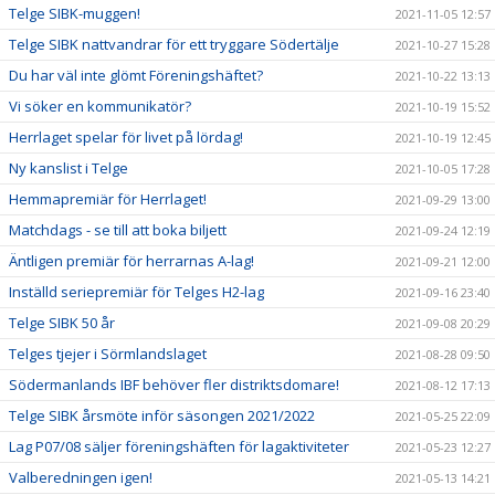
Telge SIBK-muggen!
2021-11-05 12:57
Telge SIBK nattvandrar för ett tryggare Södertälje
2021-10-27 15:28
Du har väl inte glömt Föreningshäftet?
2021-10-22 13:13
Vi söker en kommunikatör?
2021-10-19 15:52
Herrlaget spelar för livet på lördag!
2021-10-19 12:45
Ny kanslist i Telge
2021-10-05 17:28
Hemmapremiär för Herrlaget!
2021-09-29 13:00
Matchdags - se till att boka biljett
2021-09-24 12:19
Äntligen premiär för herrarnas A-lag!
2021-09-21 12:00
Inställd seriepremiär för Telges H2-lag
2021-09-16 23:40
Telge SIBK 50 år
2021-09-08 20:29
Telges tjejer i Sörmlandslaget
2021-08-28 09:50
Södermanlands IBF behöver fler distriktsdomare!
2021-08-12 17:13
Telge SIBK årsmöte inför säsongen 2021/2022
2021-05-25 22:09
Lag P07/08 säljer föreningshäften för lagaktiviteter
2021-05-23 12:27
Valberedningen igen!
2021-05-13 14:21