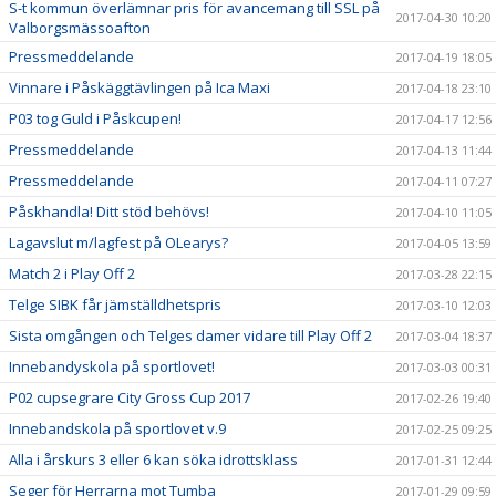
S-t kommun överlämnar pris för avancemang till SSL på
2017-04-30 10:20
Valborgsmässoafton
Pressmeddelande
2017-04-19 18:05
Vinnare i Påskäggtävlingen på Ica Maxi
2017-04-18 23:10
P03 tog Guld i Påskcupen!
2017-04-17 12:56
Pressmeddelande
2017-04-13 11:44
Pressmeddelande
2017-04-11 07:27
Påskhandla! Ditt stöd behövs!
2017-04-10 11:05
Lagavslut m/lagfest på OLearys?
2017-04-05 13:59
Match 2 i Play Off 2
2017-03-28 22:15
Telge SIBK får jämställdhetspris
2017-03-10 12:03
Sista omgången och Telges damer vidare till Play Off 2
2017-03-04 18:37
Innebandyskola på sportlovet!
2017-03-03 00:31
P02 cupsegrare City Gross Cup 2017
2017-02-26 19:40
Innebandskola på sportlovet v.9
2017-02-25 09:25
Alla i årskurs 3 eller 6 kan söka idrottsklass
2017-01-31 12:44
Seger för Herrarna mot Tumba
2017-01-29 09:59