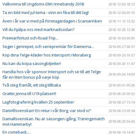
Välkomna till Ungdoms-DM i Innebandy 2018
2018-12-06 18:12
Ta en bild med jul-tema - vinn en fika till ditt lag!
2018-12-06 09:10
Även i år var vi med på Företagardagen i Scaniarinken
2018-11-12 13:32
Vill du hjälpa oss med marknadssidan?
2018-10-28 13:38
Premiärförlust och Road-Trip...
2018-10-05 09:09
Seger i genrepet, och seriepremiär för Damerna...
2018-09-27 08:57
Köp dina Telge-kläder hos Intersport i Moraberg
2018-09-26 19:57
Nu kan du köpa säsongbiljetter!
2018-09-20 11:47
Handla hos vår sponsor Intersport och se till att Telge
2018-09-06 14:09
får en liten bonus på varje köp
Två steg framåt, ett steg tillbaka
2018-09-01 09:28
Grattis Jenna till U19-platsen!!
2018-08-29 09:32
Lagfotografering kvällen 25 september
2018-08-27 15:14
DamAllsvenskan! En retur i vår Borg, var stod vi?
2018-08-25 09:54
Damallsvenskan. Nu är säsongen igång. Träningsmatch
2018-08-20 06:45
mot Hammarby!
En comeback....
2018-08-16 16:41