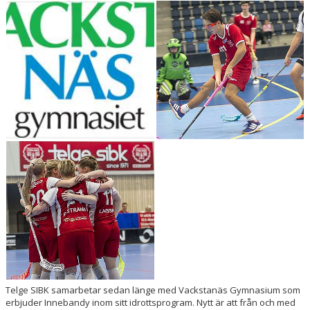
KÖP BILJETT
LEDIGA JOBB!
BILDGALLERI
EXTERNA LÄNKAR
SPELA INNEBANDY I TELGE
Telge SIBK samarbetar sedan länge med Vackstanäs Gymnasium som
erbjuder Innebandy inom sitt idrottsprogram. Nytt är att från och med