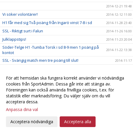
2014-12-21 19:48
Vi söker volontärer!
2014-12-12 11:00
H1 får med sig Två poäng från Ingarö vinst 7-8 i sd
2014-11-28 23:40
SSL - Riktigt surt i Falun
2014-11-26 16:00
Julklappstips!
2014-11-23 20:04
Söder-Telge H1 -Tumba Torsk i sd 8-9 men 1 poäng på
2014-11-22 13:38
kontot
SSL - Svängig match men tre poäng till slut!
2014-11-17
Live sändning Farsta - H1
2014-11-14 22:56
Grym insats men tyvärr lottlösa
2014-11-10 17:48
För att hemsidan ska fungera korrekt använder vi nödvändiga
cookies från SportAdmin. Dessa går inte att stänga av.
Tuff hemmamatch mot Onyx som slutade i besvikelse
2014-11-09 21:01
Föreningen kan också använda frivilliga cookies, t.ex. för
SSL drar igång igen
2014-11-07 09:09
statistik eller marknadsföring. Du väljer själv om du vill
acceptera dessa.
Julklappstips? biljetter till SM-finalerna i Globen 2015
2014-11-03 20:37
Anpassa dina val
SSL - Förlust mot Täby
2014-11-03 10:01
H1 fick med sig 3 poäng från Nykvarn.
2014-10-24 22:07
Acceptera nödvändiga
Acceptera alla
Klä dig i rosa till förmån för Rosa Bandet!
2014-10-24 16:23