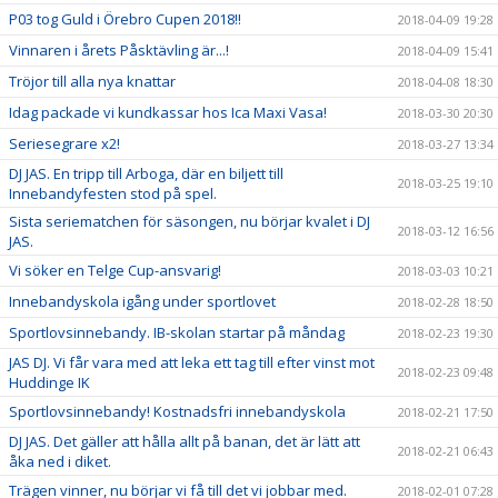
P03 tog Guld i Örebro Cupen 2018!!
2018-04-09 19:28
Vinnaren i årets Påsktävling är...!
2018-04-09 15:41
Tröjor till alla nya knattar
2018-04-08 18:30
Idag packade vi kundkassar hos Ica Maxi Vasa!
2018-03-30 20:30
Seriesegrare x2!
2018-03-27 13:34
DJ JAS. En tripp till Arboga, där en biljett till
2018-03-25 19:10
Innebandyfesten stod på spel.
Sista seriematchen för säsongen, nu börjar kvalet i DJ
2018-03-12 16:56
JAS.
Vi söker en Telge Cup-ansvarig!
2018-03-03 10:21
Innebandyskola igång under sportlovet
2018-02-28 18:50
Sportlovsinnebandy. IB-skolan startar på måndag
2018-02-23 19:30
JAS DJ. Vi får vara med att leka ett tag till efter vinst mot
2018-02-23 09:48
Huddinge IK
Sportlovsinnebandy! Kostnadsfri innebandyskola
2018-02-21 17:50
DJ JAS. Det gäller att hålla allt på banan, det är lätt att
2018-02-21 06:43
åka ned i diket.
Trägen vinner, nu börjar vi få till det vi jobbar med.
2018-02-01 07:28