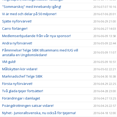
"Sommarskoj" med Innebandy igång!
2016-07-07 10:16
Vi är med och delar på 50 miljoner!
2016-07-06 20:01
Sjätte nyförvärvet!
2016-06-29 21:00
Carro förlänger!
2016-06-27 14:03
Medlemserbjudande från vår nya sponsor!
2016-06-09 13:58
Andra nyförvärvet!
2016-05-09 22:44
Påminnelse! Telge SIBK tillsammans med IUG vill
2016-05-09 11:07
anställa en Ungdomsledare!
VM-guld!
2016-05-09 10:51
Målskytten kör vidare!
2016-05-02 22:21
Marknadschef Telge SIBK
2016-04-30 10:38
Första nyförvärvet!
2016-04-29 22:25
Två glada tjejer fortsätter!
2016-04-28 23:00
Förändringar i damlaget
2016-04-27 13:25
Poängdrottningen satsar vidare!
2016-04-26 22:57
Nyhet - Juniorallsvenska, nu också för tjejerna!
2016-04-18 12:00