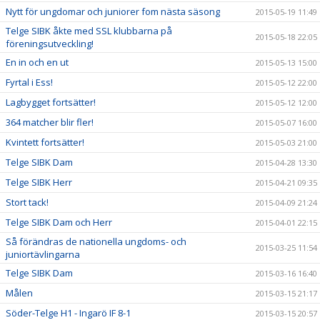
Nytt för ungdomar och juniorer fom nästa säsong
2015-05-19 11:49
Telge SIBK åkte med SSL klubbarna på
2015-05-18 22:05
föreningsutveckling!
En in och en ut
2015-05-13 15:00
Fyrtal i Ess!
2015-05-12 22:00
Lagbygget fortsätter!
2015-05-12 12:00
364 matcher blir fler!
2015-05-07 16:00
Kvintett fortsätter!
2015-05-03 21:00
Telge SIBK Dam
2015-04-28 13:30
Telge SIBK Herr
2015-04-21 09:35
Stort tack!
2015-04-09 21:24
Telge SIBK Dam och Herr
2015-04-01 22:15
Så förändras de nationella ungdoms- och
2015-03-25 11:54
juniortävlingarna
Telge SIBK Dam
2015-03-16 16:40
Målen
2015-03-15 21:17
Söder-Telge H1 - Ingarö IF 8-1
2015-03-15 20:57