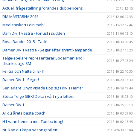
Aktuell frågeställning rörandes dubbellicens
2015-12-15
DM MÄSTARNA 2015
2015-12-06 17:33
Medlemskort i din mobil
2015-11-12 17:46
Dam Div 1 västra - Förlust i sudden
2015-11-06 12:10
Rosa Bandet 2015 - Tack!
2015-10-30 10:45
Damer Div 1 västra - Seger efter grymt kämpande
2015-10-27 16:20
Telge-spelare representerar Södermanland i
2015-10-27 13:24
distriktslags-SM
Felicia och Natta till EFT!
2015-10-22 10:30
Damer Div 1 - Seger!
2015-10-20 13:30
Seriledare Onyx visade upp sig i div 1 Herrar
2015-10-19 19:44
Stötta Telge SIBK! Delta i vårt nya lotteri.
2015-10-18 23:10
Damer Div 1
2015-10-15 16:50
Är du årets bästa coach?
2015-10-03 09:03
H1 vann hemma mot Tumba idag!
2015-10-02 13:55
Nu kan du köpa säsongsbiljett.
2015-09-30 16:04