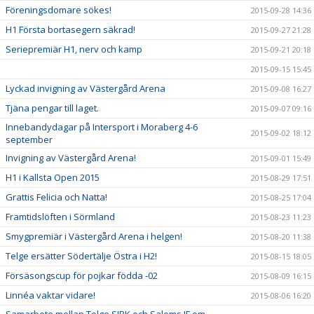
Föreningsdomare sökes!
2015-09-28 14:36
H1 Första bortasegern säkrad!
2015-09-27 21:28
Seriepremiär H1, nerv och kamp
2015-09-21 20:18
2015-09-15 15:45
Lyckad invigning av Västergård Arena
2015-09-08 16:27
Tjäna pengar till laget.
2015-09-07 09:16
Innebandydagar på Intersport i Moraberg 4-6
2015-09-02 18:12
september
Invigning av Västergård Arena!
2015-09-01 15:49
H1 i Kallsta Open 2015
2015-08-29 17:51
Grattis Felicia och Natta!
2015-08-25 17:04
Framtidslöften i Sörmland
2015-08-23 11:23
Smygpremiär i Västergård Arena i helgen!
2015-08-20 11:38
Telge ersätter Södertälje Östra i H2!
2015-08-15 18:05
Försäsongscup för pojkar födda -02
2015-08-09 16:15
Linnéa vaktar vidare!
2015-08-06 16:20