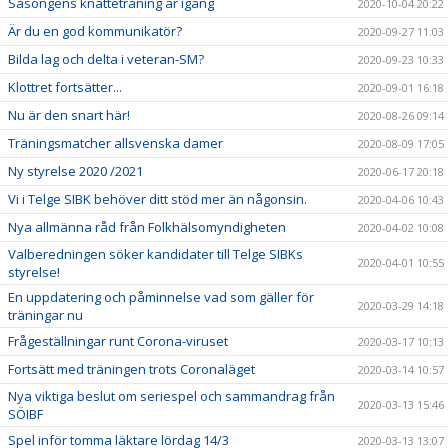
Säsongens knatteträning är igång
2020-10-04 20:22
Är du en god kommunikatör?
2020-09-27 11:03
Bilda lag och delta i veteran-SM?
2020-09-23 10:33
Klottret fortsätter...
2020-09-01 16:18
Nu är den snart här!
2020-08-26 09:14
Träningsmatcher allsvenska damer
2020-08-09 17:05
Ny styrelse 2020 /2021
2020-06-17 20:18
Vi i Telge SIBK behöver ditt stöd mer än någonsin.
2020-04-06 10:43
Nya allmänna råd från Folkhälsomyndigheten
2020-04-02 10:08
Valberedningen söker kandidater till Telge SIBKs
2020-04-01 10:55
styrelse!
En uppdatering och påminnelse vad som gäller för
2020-03-29 14:18
träningar nu
Frågeställningar runt Corona-viruset
2020-03-17 10:13
Fortsätt med träningen trots Coronaläget
2020-03-14 10:57
Nya viktiga beslut om seriespel och sammandrag från
2020-03-13 15:46
SÖIBF
Spel inför tomma läktare lördag 14/3
2020-03-13 13:07