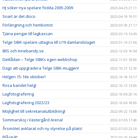
HJ söker nya spelare födda 2005-2009
2023-04-25 21:11
Snart är det disco
2023-04-19 19:31
Förlängning och hemkomst
2023-03-30 21:17
Tjäna pengar till lagkassan
2023-03-15 16:45
Telge SIBK-spelare uttagna till U19 damlandslaget
2023-01-19 21:06
IBIS och Innebandy.se
2022-12-03 10:54
Delilådan – Telge SIBKs egen webbshop
2022-11-01 18:00
Dags att uppgradera Telge SIBK-muggen!
2022-10-21 12:30
Helgen 15-16e oktober!
2022-10-18 16:17
Rosa bandet helg!
2022-10-13 13:00
Lagfotografering
2022-10-06 20:16
Lagfotografering 2022/23
2022-10-06 18:00
Möjlighet till sekretariatutbildning!
2022-09-22 15:08
Sommarskoj i Västergård Arena!
2022-07-05 17:40
Årsmötet avklarat och ny styrelse på plats!
2022-07-03 23:26
Blå/gult!
2022-05-10 16:44