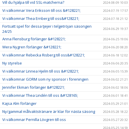
Vill du hjälpa till vid SSL-matcherna?
2024-08-09 10:03
Vi välkomnar Vera Eriksson till oss &#128221;
2024-07-19 17:57
Vi välkomnar Thea Ernberg till oss&#128221;
2024-07-18 21:12
Fortsatt spel för dessa tjejer i telgetröjan säsongen
2024-06-29 19:37
24/25
Anna Flensburg förlänger &#128221;
2024-06-25 19:06
Wera Nygren förlänger &#128221;
2024-06-20 08:20
Vi välkomnar Rebecka Risberg till oss&#128221;
2024-06-18 12:02
Ny styrelse
2024-06-06 20:35
Vi välkomnar Linnea Hjelm till oss &#128221;
2024-06-05 15:39
Vi välkomnar GORM som ny sponsor i föreningen
2024-06-02 21:21
Jennifer Ekman förlänger &#128221;
2024-06-02 18:06
Vi välkomnar Thea Lindén till oss &#128165;
2024-06-01 18:41
Kajsa Alm förlänger
2024-05-29 21:01
Ny/gammal målvaktstränare är klar för nästa säsong
2024-05-28 18:22
Vi välkomnar Pernilla Lövgren till oss
2024-05-27 20:32
2024-05-25 14:59