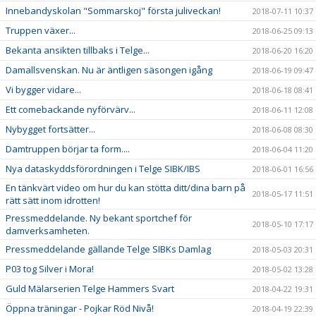
Innebandyskolan "Sommarskoj" första juliveckan!
2018-07-11 10:37
Truppen växer...
2018-06-25 09:13
Bekanta ansikten tillbaks i Telge...
2018-06-20 16:20
Damallsvenskan. Nu är äntligen säsongen igång
2018-06-19 09:47
Vi bygger vidare...
2018-06-18 08:41
Ett comebackande nyförvärv...
2018-06-11 12:08
Nybygget fortsätter...
2018-06-08 08:30
Damtruppen börjar ta form....
2018-06-04 11:20
Nya dataskyddsförordningen i Telge SIBK/IBS
2018-06-01 16:56
En tänkvärt video om hur du kan stötta ditt/dina barn på
2018-05-17 11:51
rätt sätt inom idrotten!
Pressmeddelande. Ny bekant sportchef för
2018-05-10 17:17
damverksamheten.
Pressmeddelande gällande Telge SIBKs Damlag
2018-05-03 20:31
P03 tog Silver i Mora!
2018-05-02 13:28
Guld Mälarserien Telge Hammers Svart
2018-04-22 19:31
Öppna träningar - Pojkar Röd Nivå!
2018-04-19 22:39