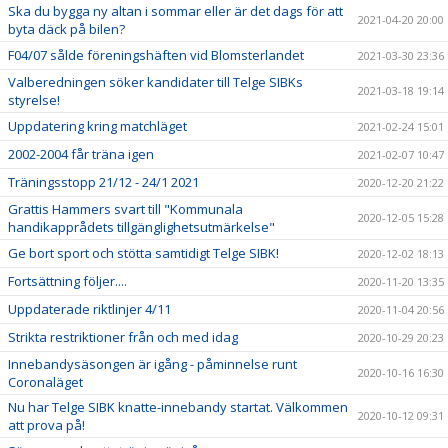
Ska du bygga ny altan i sommar eller är det dags för att
2021-04-20 20:00
byta däck på bilen?
F04/07 sålde föreningshäften vid Blomsterlandet
2021-03-30 23:36
Valberedningen söker kandidater till Telge SIBKs
2021-03-18 19:14
styrelse!
Uppdatering kring matchläget
2021-02-24 15:01
2002-2004 får träna igen
2021-02-07 10:47
Träningsstopp 21/12 - 24/1 2021
2020-12-20 21:22
Grattis Hammers svart till "Kommunala
2020-12-05 15:28
handikapprådets tillgänglighetsutmärkelse"
Ge bort sport och stötta samtidigt Telge SIBK!
2020-12-02 18:13
Fortsättning följer....
2020-11-20 13:35
Uppdaterade riktlinjer 4/11
2020-11-04 20:56
Strikta restriktioner från och med idag
2020-10-29 20:23
Innebandysäsongen är igång - påminnelse runt
2020-10-16 16:30
Coronaläget
Nu har Telge SIBK knatte-innebandy startat. Välkommen
2020-10-12 09:31
att prova på!