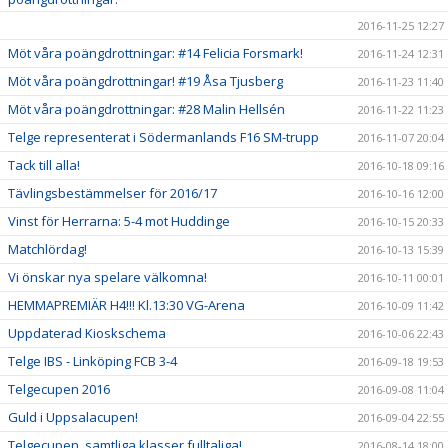
2016-11-25 12:27
Möt våra poängdrottningar: #14 Felicia Forsmark!
2016-11-24 12:31
Möt våra poängdrottningar! #19 Åsa Tjusberg
2016-11-23 11:40
Möt våra poängdrottningar: #28 Malin Hellsén
2016-11-22 11:23
Telge representerat i Södermanlands F16 SM-trupp
2016-11-07 20:04
Tack till alla!
2016-10-18 09:16
Tävlingsbestämmelser för 2016/17
2016-10-16 12:00
Vinst för Herrarna: 5-4 mot Huddinge
2016-10-15 20:33
Matchlördag!
2016-10-13 15:39
Vi önskar nya spelare välkomna!
2016-10-11 00:01
HEMMAPREMIÄR H4!!! Kl.13:30 VG-Arena
2016-10-09 11:42
Uppdaterad Kioskschema
2016-10-06 22:43
Telge IBS - Linköping FCB 3-4
2016-09-18 19:53
Telgecupen 2016
2016-09-08 11:04
Guld i Uppsalacupen!
2016-09-04 22:55
Telgecupen, samtliga klasser fulltaliga!
2016-08-14 18:00