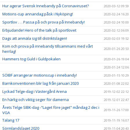
Hur agerar Svensk Innebandy på Coronaviruset?
2020-03-12 09:59
Motions-cup annandag påsk i Nyköping!
2020-02-24 16:20
Sportlov . . . Passa på och prova på Innebandy!
2020-02-24 10:00
Erbjudande! Hero of the talk på sportlovet
2020-02-12 06:09
Dags att anmäla sig till distriktslagen!
2020-02-03 19:52
Kom och prova på innebandy tillsammans med vårt
2020-01-26 20:53
herrlag!
Hammers tog Guld i Guldpokalen
2020-01-26 19:04
2020-01-24 12:06
SÖIBF arrangerar motionscup i innebandy!
2020-01-15 10:29
Barnkonventionen blir lag från januari 2020
2020-01-08 22:02
Lyckad Telge-dag i Västergård Arena
2019-12-02 22:12
En härlig och viktig seger för damerna
2019-12-01 22:47
Årets Telge SIBK-dag -"Laget före jaget" måndag 2 dec i
2019-11-26 17:00
VGA
Talang 17
2019-11-19 16:07
Sörmlandslaget 2020
2019-11-04 20:43