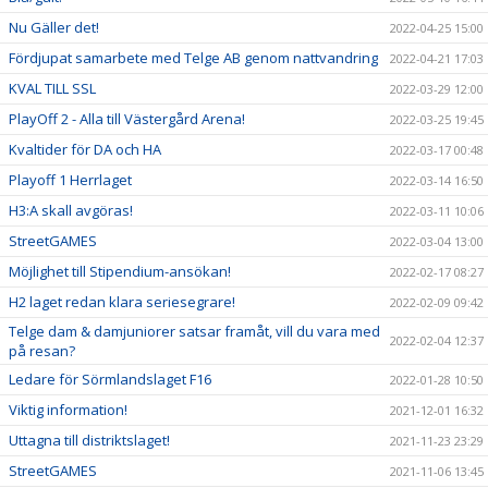
Nu Gäller det!
2022-04-25 15:00
Fördjupat samarbete med Telge AB genom nattvandring
2022-04-21 17:03
KVAL TILL SSL
2022-03-29 12:00
PlayOff 2 - Alla till Västergård Arena!
2022-03-25 19:45
Kvaltider för DA och HA
2022-03-17 00:48
Playoff 1 Herrlaget
2022-03-14 16:50
H3:A skall avgöras!
2022-03-11 10:06
StreetGAMES
2022-03-04 13:00
Möjlighet till Stipendium-ansökan!
2022-02-17 08:27
H2 laget redan klara seriesegrare!
2022-02-09 09:42
Telge dam & damjuniorer satsar framåt, vill du vara med
2022-02-04 12:37
på resan?
Ledare för Sörmlandslaget F16
2022-01-28 10:50
Viktig information!
2021-12-01 16:32
Uttagna till distriktslaget!
2021-11-23 23:29
StreetGAMES
2021-11-06 13:45