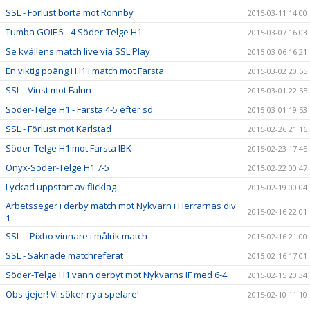
SSL - Förlust borta mot Rönnby
2015-03-11 14:00
Tumba GOIF 5 - 4 Söder-Telge H1
2015-03-07 16:03
Se kvällens match live via SSL Play
2015-03-06 16:21
En viktig poäng i H1 i match mot Farsta
2015-03-02 20:55
SSL - Vinst mot Falun
2015-03-01 22:55
Söder-Telge H1 - Farsta 4-5 efter sd
2015-03-01 19:53
SSL - Förlust mot Karlstad
2015-02-26 21:16
Söder-Telge H1 mot Farsta IBK
2015-02-23 17:45
Onyx-Söder-Telge H1 7-5
2015-02-22 00:47
Lyckad uppstart av flicklag
2015-02-19 00:04
Arbetsseger i derby match mot Nykvarn i Herrarnas div
2015-02-16 22:01
1
SSL – Pixbo vinnare i målrik match
2015-02-16 21:00
SSL - Saknade matchreferat
2015-02-16 17:01
Söder-Telge H1 vann derbyt mot Nykvarns IF med 6-4
2015-02-15 20:34
Obs tjejer! Vi söker nya spelare!
2015-02-10 11:10