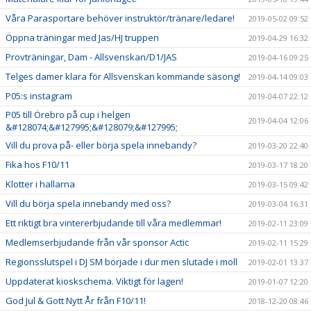
Våra Parasportare behöver instruktör/tränare/ledare!
2019-05-02 09:52
Öppna träningar med Jas/HJ truppen
2019-04-29 16:32
Provträningar, Dam - Allsvenskan/D1/JAS
2019-04-16 09:25
Telges damer klara för Allsvenskan kommande säsong!
2019-04-14 09:03
P05:s instagram
2019-04-07 22:12
P05 till Örebro på cup i helgen
2019-04-04 12:06
&#128074;&#127995;&#128079;&#127995;
Vill du prova på- eller börja spela innebandy?
2019-03-20 22:40
Fika hos F10/11
2019-03-17 18:20
Klotter i hallarna
2019-03-15 09:42
Vill du börja spela innebandy med oss?
2019-03-04 16:31
Ett riktigt bra vintererbjudande till våra medlemmar!
2019-02-11 23:09
Medlemserbjudande från vår sponsor Actic
2019-02-11 15:29
Regionsslutspel i DJ SM började i dur men slutade i moll
2019-02-01 13:37
Uppdaterat kioskschema. Viktigt för lagen!
2019-01-07 12:20
God Jul & Gott Nytt År från F10/11!
2018-12-20 08:46