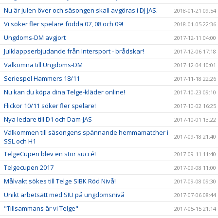
Nu är julen över och säsongen skall avgöras i DJ JAS.
2018-01-21 09:54
Vi söker fler spelare födda 07, 08 och 09!
2018-01-05 22:36
Ungdoms-DM avgjort
2017-12-11 04:00
Julklappserbjudande från Intersport - brådskar!
2017-12-06 17:18
Välkomna till Ungdoms-DM
2017-12-04 10:01
Seriespel Hammers 18/11
2017-11-18 22:26
Nu kan du köpa dina Telge-kläder online!
2017-10-23 09:10
Flickor 10/11 söker fler spelare!
2017-10-02 16:25
Nya ledare till D1 och Dam-JAS
2017-10-01 13:22
Välkommen till säsongens spännande hemmamatcher i
2017-09-18 21:40
SSL och H1
TelgeCupen blev en stor succé!
2017-09-11 11:40
Telgecupen 2017
2017-09-08 11:00
Målvakt sökes till Telge SIBK Röd Nivå!
2017-09-08 09:30
Unikt arbetsätt med SIU på ungdomsnivå
2017-07-06 08:44
"Tillsammans är vi Telge"
2017-05-15 21:14