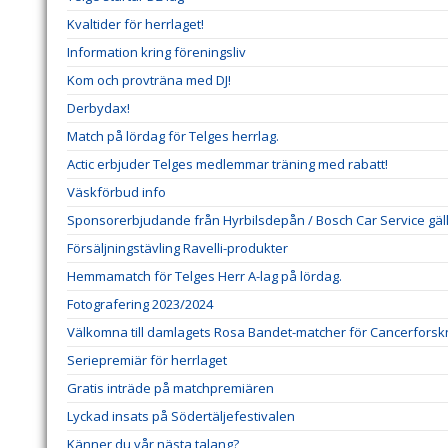
Kvaltider för herrlaget!
Information kring föreningsliv
Kom och provträna med DJ!
Derbydax!
Match på lördag för Telges herrlag.
Actic erbjuder Telges medlemmar träning med rabatt!
Väskförbud info
Sponsorerbjudande från Hyrbilsdepån / Bosch Car Service gälla
Försäljningstävling Ravelli-produkter
Hemmamatch för Telges Herr A-lag på lördag.
Fotografering 2023/2024
Välkomna till damlagets Rosa Bandet-matcher för Cancerforsk
Seriepremiär för herrlaget
Gratis inträde på matchpremiären
Lyckad insats på Södertäljefestivalen
Känner du vår nästa talang?