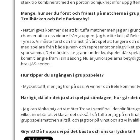
stark tro kombinerat med en portion ödmjukhet inför uppgiften
Mange, hur ser du först och främst på matcherna i grupp
Trollbäcken och Bele Barkaraby?
- Naturligtvis kommer det att bli tuffa matcher men jag är i grun
chanser att ta oss vidare från gruppen. Jag har lite koll på Bel
Tyresö. Vi måste först och främst få vårt spel att fungera och där
med spelare från både junior- och representationslag vilket gör 
sparsamma. Det märktes lite grann under kvalspelet där spel
kommit längre fram i sin säsong. Nu är juniorspelarna betydligt
bra i JAS-serien.
Hur tippar du utgången i gruppspelet?
- Mycket tufft, men jag tror på oss. Vi vinner och Bele kommer t
Härligt, då blir det ju slutspel på söndagen, hur går det
- Jag kan tänka mig att vi möter Trosa i semifinal, det blir återig
vilket innebär att vi klarar det också. I så fall tror jag på en fin
gruppspelsmatchen alltså, och jag tror på vinst och att vi kvalif
Grymt! Då hoppas vi på det bästa och önskar lycka till!