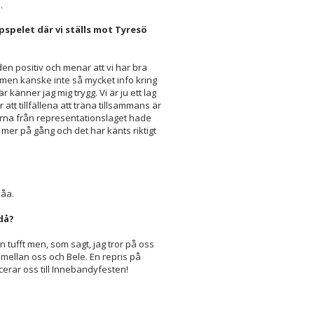
.
spelet där vi ställs mot Tyresö
den positiv och menar att vi har bra
e men kanske inte så mycket info kring
 känner jag mig trygg. Vi är ju ett lag
att tillfällena att träna tillsammans är
arna från representationslaget hade
 mer på gång och det har känts riktigt
våa.
 då?
en tufft men, som sagt, jag tror på oss
al mellan oss och Bele. En repris på
icerar oss till Innebandyfesten!