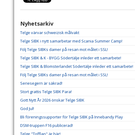
Nyhetsarkiv
Telge värvar schweizisk målvakt
Telge SIBK i nytt samarbetar med Scania Summer Camp!
Följ Telge SIBKs damer på resan mot målet i SSL!
Telge SIBK & K - BYGG Södertälje inleder ett samarbete!
Telge SIBK & Blomsterlandet Södertälje inleder ett samarbete!
Följ Telge SIBKs damer på resan mot målet i SSL!
Seriesegern är säkrad!
Stort grattis Telge SIBK Para!
Gott Nytt År 2026 önskar Telge SIBK
God Jul!
Bli föreningssupporter för Telge SIBK på Innebandy Play
DSM-truppen F16 publicerad!
Telge "Tofflan" är här!