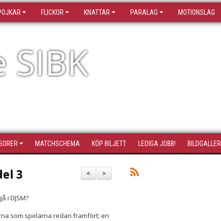
POJKAR
FLICKOR
KNATTAR
PARALAG
MOTIONSLAG
e SIBK
SORER
MATCHSCHEMA
KÖP BILJETT
LEDIGA JOBB!
BILDGALLER
el 3
<
>
gå i DJSM?
arna som spelarna redan framfört; en