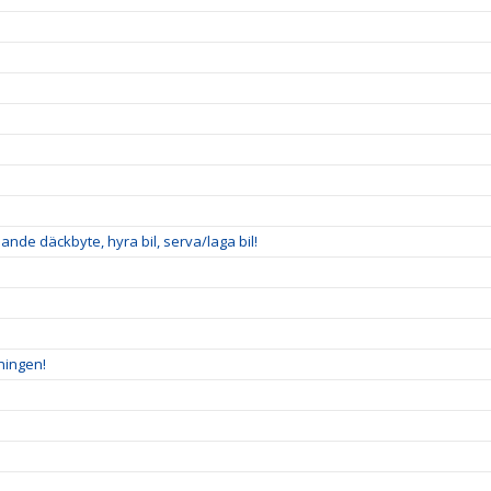
nde däckbyte, hyra bil, serva/laga bil!
ningen!