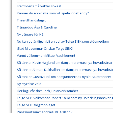
Framtidens målvakter sökes!
Känner du en knatte som vill spela innebandy?
Thea till landslaget
Tränarduo Åsa & Caroline
Ny tränare för H2
Nu kan du äntligen bli en del av Telge SIBK som stödmedlem
Glad Midsommar Önskar Telge SIBK!
Varmt välkommen Mikael Vauhkonen!
Så tänker Kevin Haglund om damjuniorernas nya huvudtränar
Så tänker Ahmad Dakhallah om damjuniorernas nya huvudträ
Så tänker Gustav Hall om damjuniorernas nya huvudtränare!
Ny styrelse vald
Fler lag i vår dam- och juniorverksamhet
Telge SIBK välkomnar Robert Kallio som ny utvecklingsansvar
Telge SIBK slog topplaget
Parasportsammandrag i VGA 30 nov