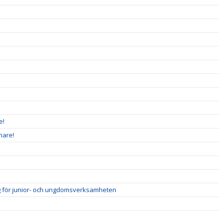
e!
nare!
ig för junior- och ungdomsverksamheten