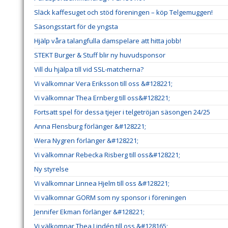
Släck kaffesuget och stöd föreningen – köp Telgemuggen!
Säsongsstart för de yngsta
Hjälp våra talangfulla damspelare att hitta jobb!
STEKT Burger & Stuff blir ny huvudsponsor
Vill du hjälpa till vid SSL-matcherna?
Vi välkomnar Vera Eriksson till oss &#128221;
Vi välkomnar Thea Ernberg till oss&#128221;
Fortsatt spel för dessa tjejer i telgetröjan säsongen 24/25
Anna Flensburg förlänger &#128221;
Wera Nygren förlänger &#128221;
Vi välkomnar Rebecka Risberg till oss&#128221;
Ny styrelse
Vi välkomnar Linnea Hjelm till oss &#128221;
Vi välkomnar GORM som ny sponsor i föreningen
Jennifer Ekman förlänger &#128221;
Vi välkomnar Thea Lindén till oss &#128165;