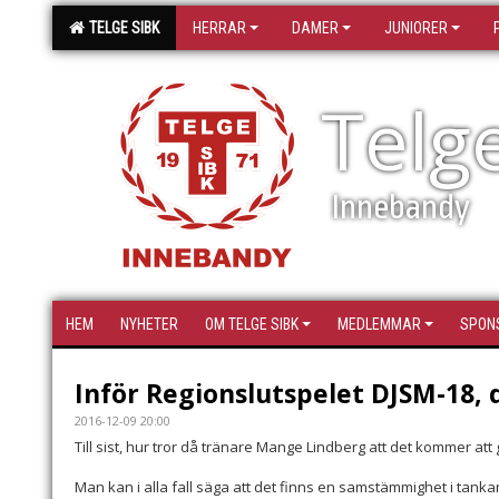
TELGE SIBK
HERRAR
DAMER
JUNIORER
Telg
Innebandy
HEM
NYHETER
OM TELGE SIBK
MEDLEMMAR
SPON
Inför Regionslutspelet DJSM-18, d
2016-12-09 20:00
Till sist, hur tror då tränare Mange Lindberg att det kommer att 
Man kan i alla fall säga att det finns en samstämmighet i tank