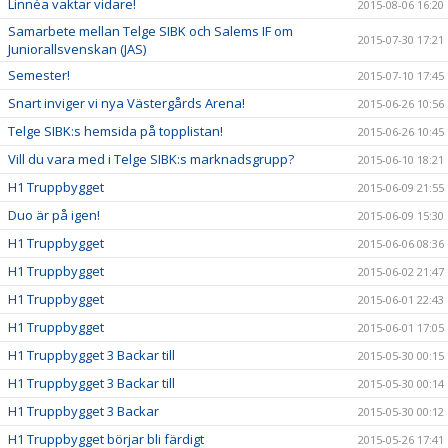
Linnéa vaktar vidare!
2015-08-06 16:20
Samarbete mellan Telge SIBK och Salems IF om
2015-07-30 17:21
Juniorallsvenskan (JAS)
Semester!
2015-07-10 17:45
Snart inviger vi nya Västergårds Arena!
2015-06-26 10:56
Telge SIBK:s hemsida på topplistan!
2015-06-26 10:45
Vill du vara med i Telge SIBK:s marknadsgrupp?
2015-06-10 18:21
H1 Truppbygget
2015-06-09 21:55
Duo är på igen!
2015-06-09 15:30
H1 Truppbygget
2015-06-06 08:36
H1 Truppbygget
2015-06-02 21:47
H1 Truppbygget
2015-06-01 22:43
H1 Truppbygget
2015-06-01 17:05
H1 Truppbygget 3 Backar till
2015-05-30 00:15
H1 Truppbygget 3 Backar till
2015-05-30 00:14
H1 Truppbygget 3 Backar
2015-05-30 00:12
H1 Truppbygget börjar bli färdigt
2015-05-26 17:41