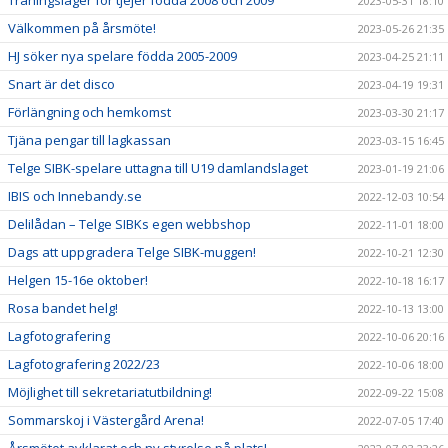
Träningsläger för tjejer födda 2008 och 2009
2023-05-31 18:10
Välkommen på årsmöte!
2023-05-26 21:35
HJ söker nya spelare födda 2005-2009
2023-04-25 21:11
Snart är det disco
2023-04-19 19:31
Förlängning och hemkomst
2023-03-30 21:17
Tjäna pengar till lagkassan
2023-03-15 16:45
Telge SIBK-spelare uttagna till U19 damlandslaget
2023-01-19 21:06
IBIS och Innebandy.se
2022-12-03 10:54
Delilådan – Telge SIBKs egen webbshop
2022-11-01 18:00
Dags att uppgradera Telge SIBK-muggen!
2022-10-21 12:30
Helgen 15-16e oktober!
2022-10-18 16:17
Rosa bandet helg!
2022-10-13 13:00
Lagfotografering
2022-10-06 20:16
Lagfotografering 2022/23
2022-10-06 18:00
Möjlighet till sekretariatutbildning!
2022-09-22 15:08
Sommarskoj i Västergård Arena!
2022-07-05 17:40