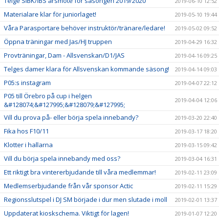
Telge SIBK/IBS årsmöte för säsongen 2019/2020
2019-06-10 12:52
Materialare klar för juniorlaget!
2019-05-10 19:44
Våra Parasportare behöver instruktör/tränare/ledare!
2019-05-02 09:52
Öppna träningar med Jas/HJ truppen
2019-04-29 16:32
Provträningar, Dam - Allsvenskan/D1/JAS
2019-04-16 09:25
Telges damer klara för Allsvenskan kommande säsong!
2019-04-14 09:03
P05:s instagram
2019-04-07 22:12
P05 till Örebro på cup i helgen
2019-04-04 12:06
&#128074;&#127995;&#128079;&#127995;
Vill du prova på- eller börja spela innebandy?
2019-03-20 22:40
Fika hos F10/11
2019-03-17 18:20
Klotter i hallarna
2019-03-15 09:42
Vill du börja spela innebandy med oss?
2019-03-04 16:31
Ett riktigt bra vintererbjudande till våra medlemmar!
2019-02-11 23:09
Medlemserbjudande från vår sponsor Actic
2019-02-11 15:29
Regionsslutspel i DJ SM började i dur men slutade i moll
2019-02-01 13:37
Uppdaterat kioskschema. Viktigt för lagen!
2019-01-07 12:20