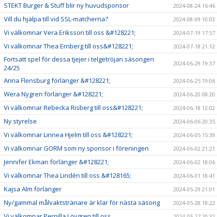
STEKT Burger & Stuff blir ny huvudsponsor
2024-08-24 16:46
Vill du hjälpa till vid SSL-matcherna?
2024-08-09 10:03
Vi välkomnar Vera Eriksson till oss &#128221;
2024-07-19 17:57
Vi välkomnar Thea Ernberg till oss&#128221;
2024-07-18 21:12
Fortsatt spel för dessa tjejer i telgetröjan säsongen
2024-06-29 19:37
24/25
Anna Flensburg förlänger &#128221;
2024-06-25 19:06
Wera Nygren förlänger &#128221;
2024-06-20 08:20
Vi välkomnar Rebecka Risberg till oss&#128221;
2024-06-18 12:02
Ny styrelse
2024-06-06 20:35
Vi välkomnar Linnea Hjelm till oss &#128221;
2024-06-05 15:39
Vi välkomnar GORM som ny sponsor i föreningen
2024-06-02 21:21
Jennifer Ekman förlänger &#128221;
2024-06-02 18:06
Vi välkomnar Thea Lindén till oss &#128165;
2024-06-01 18:41
Kajsa Alm förlänger
2024-05-29 21:01
Ny/gammal målvaktstränare är klar för nästa säsong
2024-05-28 18:22
Vi välkomnar Pernilla Lövgren till oss
2024-05-27 20:32