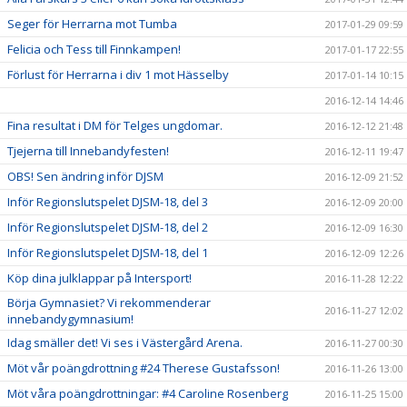
Seger för Herrarna mot Tumba
2017-01-29 09:59
Felicia och Tess till Finnkampen!
2017-01-17 22:55
Förlust för Herrarna i div 1 mot Hässelby
2017-01-14 10:15
2016-12-14 14:46
Fina resultat i DM för Telges ungdomar.
2016-12-12 21:48
Tjejerna till Innebandyfesten!
2016-12-11 19:47
OBS! Sen ändring inför DJSM
2016-12-09 21:52
Inför Regionslutspelet DJSM-18, del 3
2016-12-09 20:00
Inför Regionslutspelet DJSM-18, del 2
2016-12-09 16:30
Inför Regionslutspelet DJSM-18, del 1
2016-12-09 12:26
Köp dina julklappar på Intersport!
2016-11-28 12:22
Börja Gymnasiet? Vi rekommenderar
2016-11-27 12:02
innebandygymnasium!
Idag smäller det! Vi ses i Västergård Arena.
2016-11-27 00:30
Möt vår poängdrottning #24 Therese Gustafsson!
2016-11-26 13:00
Möt våra poängdrottningar: #4 Caroline Rosenberg
2016-11-25 15:00