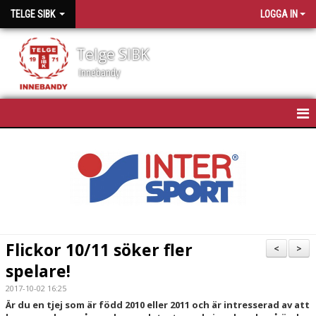
TELGE SIBK
LOGGA IN
Telge SIBK
Innebandy
HEM
NYHETER
OM TELGE SIBK
MEDLEMMAR
Flickor 10/11 söker fler
<
>
spelare!
SPONSORER
2017-10-02 16:25
MATCHSCHEMA
Är du en tjej som är född 2010 eller 2011 och är intresserad av att