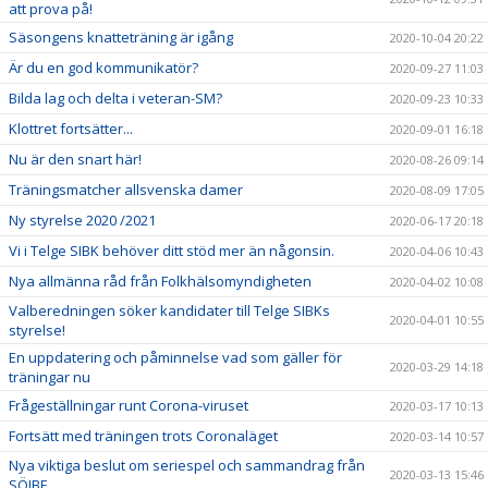
att prova på!
Säsongens knatteträning är igång
2020-10-04 20:22
Är du en god kommunikatör?
2020-09-27 11:03
Bilda lag och delta i veteran-SM?
2020-09-23 10:33
Klottret fortsätter...
2020-09-01 16:18
Nu är den snart här!
2020-08-26 09:14
Träningsmatcher allsvenska damer
2020-08-09 17:05
Ny styrelse 2020 /2021
2020-06-17 20:18
Vi i Telge SIBK behöver ditt stöd mer än någonsin.
2020-04-06 10:43
Nya allmänna råd från Folkhälsomyndigheten
2020-04-02 10:08
Valberedningen söker kandidater till Telge SIBKs
2020-04-01 10:55
styrelse!
En uppdatering och påminnelse vad som gäller för
2020-03-29 14:18
träningar nu
Frågeställningar runt Corona-viruset
2020-03-17 10:13
Fortsätt med träningen trots Coronaläget
2020-03-14 10:57
Nya viktiga beslut om seriespel och sammandrag från
2020-03-13 15:46
SÖIBF