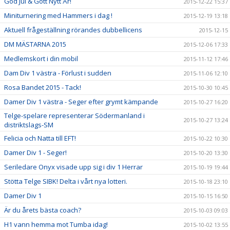
God Jul & Gott Nytt År!
2015-12-22 15:37
Miniturnering med Hammers i dag !
2015-12-19 13:18
Aktuell frågeställning rörandes dubbellicens
2015-12-15
DM MÄSTARNA 2015
2015-12-06 17:33
Medlemskort i din mobil
2015-11-12 17:46
Dam Div 1 västra - Förlust i sudden
2015-11-06 12:10
Rosa Bandet 2015 - Tack!
2015-10-30 10:45
Damer Div 1 västra - Seger efter grymt kämpande
2015-10-27 16:20
Telge-spelare representerar Södermanland i
2015-10-27 13:24
distriktslags-SM
Felicia och Natta till EFT!
2015-10-22 10:30
Damer Div 1 - Seger!
2015-10-20 13:30
Seriledare Onyx visade upp sig i div 1 Herrar
2015-10-19 19:44
Stötta Telge SIBK! Delta i vårt nya lotteri.
2015-10-18 23:10
Damer Div 1
2015-10-15 16:50
Är du årets bästa coach?
2015-10-03 09:03
H1 vann hemma mot Tumba idag!
2015-10-02 13:55