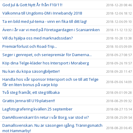
God Jul & Gott Nytt År från F10/11!
2018-12-20 08:46
Välkomna till Ungdoms-DM i Innebandy 2018
2018-12-06 18:12
Ta en bild med jul-tema - vinn en fika till ditt lag!
2018-12-06 09:10
Även i år var vi med på Företagardagen i Scaniarinken
2018-11-12 13:32
Vill du hjälpa oss med marknadssidan?
2018-10-28 13:38
Premiärförlust och Road-Trip...
2018-10-05 09:09
Seger i genrepet, och seriepremiär för Damerna...
2018-09-27 08:57
Köp dina Telge-kläder hos Intersport i Moraberg
2018-09-26 19:57
Nu kan du köpa säsongbiljetter!
2018-09-20 11:47
Handla hos vår sponsor Intersport och se till att Telge
2018-09-06 14:09
får en liten bonus på varje köp
Två steg framåt, ett steg tillbaka
2018-09-01 09:28
Grattis Jenna till U19-platsen!!
2018-08-29 09:32
Lagfotografering kvällen 25 september
2018-08-27 15:14
DamAllsvenskan! En retur i vår Borg, var stod vi?
2018-08-25 09:54
Damallsvenskan. Nu är säsongen igång. Träningsmatch
2018-08-20 06:45
mot Hammarby!