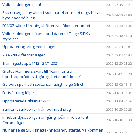
Valberedningen igen!
2021-05-13 14:21
Ska du bygga ny altan i sommar eller är det dags för att
2021-04-20 20:00
byta däck på bilen?
F04/07 sålde föreningshäften vid Blomsterlandet
2021-03-30 23:36
Valberedningen söker kandidater till Telge SIBKs
2021-03-18 19:14
styrelse!
Uppdatering kring matchläget
2021-02-24 15:01
2002-2004 får träna igen
2021-02-07 10:47
Träningsstopp 21/12 - 24/1 2021
2020-12-20 21:22
Grattis Hammers svart till "Kommunala
2020-12-05 15:28
handikapprådets tillgänglighetsutmärkelse"
Ge bort sport och stötta samtidigt Telge SIBK!
2020-12-02 18:13
Fortsättning följer....
2020-11-20 13:35
Uppdaterade riktlinjer 4/11
2020-11-04 20:56
Strikta restriktioner från och med idag
2020-10-29 20:23
Innebandysäsongen är igång - påminnelse runt
2020-10-16 16:30
Coronaläget
Nu har Telge SIBK knatte-innebandy startat. Välkommen
2020-10-12 09:31