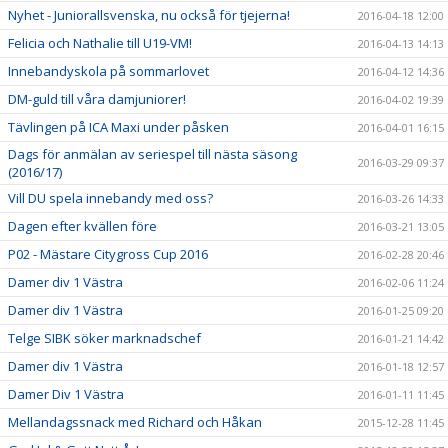
Nyhet - Juniorallsvenska, nu också för tjejerna!
2016-04-18 12:00
Felicia och Nathalie till U19-VM!
2016-04-13 14:13
Innebandyskola på sommarlovet
2016-04-12 14:36
DM-guld till våra damjuniorer!
2016-04-02 19:39
Tävlingen på ICA Maxi under påsken
2016-04-01 16:15
Dags för anmälan av seriespel till nästa säsong
2016-03-29 09:37
(2016/17)
Vill DU spela innebandy med oss?
2016-03-26 14:33
Dagen efter kvällen före
2016-03-21 13:05
P02 - Mästare Citygross Cup 2016
2016-02-28 20:46
Damer div 1 Västra
2016-02-06 11:24
Damer div 1 Västra
2016-01-25 09:20
Telge SIBK söker marknadschef
2016-01-21 14:42
Damer div 1 Västra
2016-01-18 12:57
Damer Div 1 Västra
2016-01-11 11:45
Mellandagssnack med Richard och Håkan
2015-12-28 11:45