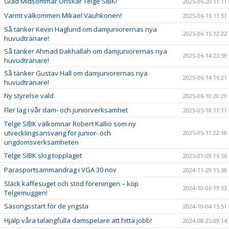
Glad Midsommar Önskar Telge SIBK!
2025-06-20 11:11
Varmt välkommen Mikael Vauhkonen!
2025-06-16 11:31
Så tänker Kevin Haglund om damjuniorernas nya
2025-06-15 12:22
huvudtränare!
Så tänker Ahmad Dakhallah om damjuniorernas nya
2025-06-14 23:59
huvudtränare!
Så tänker Gustav Hall om damjuniorernas nya
2025-06-14 16:21
huvudtränare!
Ny styrelse vald
2025-06-10 20:29
Fler lag i vår dam- och juniorverksamhet
2025-05-18 11:11
Telge SIBK välkomnar Robert Kallio som ny
utvecklingsansvarig för junior- och
2025-05-11 22:18
ungdomsverksamheten
Telge SIBK slog topplaget
2025-01-09 16:56
Parasportsammandrag i VGA 30 nov
2024-11-29 15:38
Släck kaffesuget och stöd föreningen – köp
2024-10-06 19:33
Telgemuggen!
Säsongsstart för de yngsta
2024-10-04 15:51
Hjälp våra talangfulla damspelare att hitta jobb!
2024-08-25 09:14