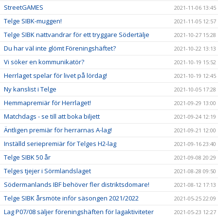
StreetGAMES
2021-11-06 13:45
Telge SIBK-muggen!
2021-11-05 12:57
Telge SIBK nattvandrar för ett tryggare Södertälje
2021-10-27 15:28
Du har väl inte glömt Föreningshäftet?
2021-10-22 13:13
Vi söker en kommunikatör?
2021-10-19 15:52
Herrlaget spelar för livet på lördag!
2021-10-19 12:45
Ny kanslist i Telge
2021-10-05 17:28
Hemmapremiär för Herrlaget!
2021-09-29 13:00
Matchdags - se till att boka biljett
2021-09-24 12:19
Äntligen premiär för herrarnas A-lag!
2021-09-21 12:00
Inställd seriepremiär för Telges H2-lag
2021-09-16 23:40
Telge SIBK 50 år
2021-09-08 20:29
Telges tjejer i Sörmlandslaget
2021-08-28 09:50
Södermanlands IBF behöver fler distriktsdomare!
2021-08-12 17:13
Telge SIBK årsmöte inför säsongen 2021/2022
2021-05-25 22:09
Lag P07/08 säljer föreningshäften för lagaktiviteter
2021-05-23 12:27