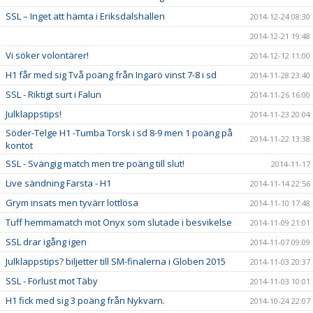
SSL – Inget att hämta i Eriksdalshallen
2014-12-24 08:30
2014-12-21 19:48
Vi söker volontärer!
2014-12-12 11:00
H1 får med sig Två poäng från Ingarö vinst 7-8 i sd
2014-11-28 23:40
SSL - Riktigt surt i Falun
2014-11-26 16:00
Julklappstips!
2014-11-23 20:04
Söder-Telge H1 -Tumba Torsk i sd 8-9 men 1 poäng på
2014-11-22 13:38
kontot
SSL - Svängig match men tre poäng till slut!
2014-11-17
Live sändning Farsta - H1
2014-11-14 22:56
Grym insats men tyvärr lottlösa
2014-11-10 17:48
Tuff hemmamatch mot Onyx som slutade i besvikelse
2014-11-09 21:01
SSL drar igång igen
2014-11-07 09:09
Julklappstips? biljetter till SM-finalerna i Globen 2015
2014-11-03 20:37
SSL - Förlust mot Täby
2014-11-03 10:01
H1 fick med sig 3 poäng från Nykvarn.
2014-10-24 22:07