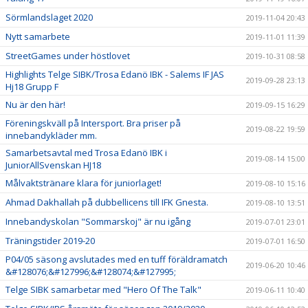
Sörmlandslaget 2020
2019-11-04 20:43
Nytt samarbete
2019-11-01 11:39
StreetGames under höstlovet
2019-10-31 08:58
Highlights Telge SIBK/Trosa Edanö IBK - Salems IF JAS
2019-09-28 23:13
Hj18 Grupp F
Nu är den här!
2019-09-15 16:29
Föreningskväll på Intersport. Bra priser på
2019-08-22 19:59
innebandykläder mm.
Samarbetsavtal med Trosa Edanö IBK i
2019-08-14 15:00
JuniorAllSvenskan HJ18
Målvaktstränare klara för juniorlaget!
2019-08-10 15:16
Ahmad Dakhallah på dubbellicens till IFK Gnesta.
2019-08-10 13:51
Innebandyskolan "Sommarskoj" är nu igång
2019-07-01 23:01
Träningstider 2019-20
2019-07-01 16:50
P04/05 säsong avslutades med en tuff föräldramatch
2019-06-20 10:46
&#128076;&#127996;&#128074;&#127995;
Telge SIBK samarbetar med "Hero Of The Talk"
2019-06-11 10:40