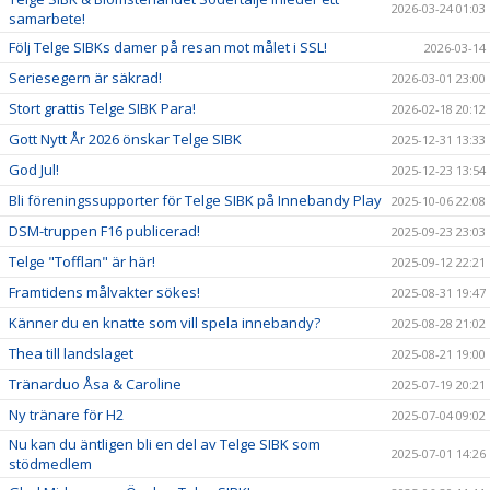
2026-03-24 01:03
samarbete!
Följ Telge SIBKs damer på resan mot målet i SSL!
2026-03-14
Seriesegern är säkrad!
2026-03-01 23:00
Stort grattis Telge SIBK Para!
2026-02-18 20:12
Gott Nytt År 2026 önskar Telge SIBK
2025-12-31 13:33
God Jul!
2025-12-23 13:54
Bli föreningssupporter för Telge SIBK på Innebandy Play
2025-10-06 22:08
DSM-truppen F16 publicerad!
2025-09-23 23:03
Telge "Tofflan" är här!
2025-09-12 22:21
Framtidens målvakter sökes!
2025-08-31 19:47
Känner du en knatte som vill spela innebandy?
2025-08-28 21:02
Thea till landslaget
2025-08-21 19:00
Tränarduo Åsa & Caroline
2025-07-19 20:21
Ny tränare för H2
2025-07-04 09:02
Nu kan du äntligen bli en del av Telge SIBK som
2025-07-01 14:26
stödmedlem