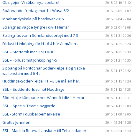
Obs tjejer! Vi söker nya spelare!
2015-02-10 11:10
Spännande fredagsmatch i Wasa 6/2
2015-02-05 11:07
Innebandyskola på höstlovet 2015
2015-02-04 22:04
Strängnäs vägde tyngre i div 1 Herrar
2015-02-01 18:08
Strängnäs vann Sörmlandsderbyt med 7-3
2015-01-31 20:26
Förlust I Linköping för H1 6-4 här är målen ..
2015-01-25 18:24
SSL – Stortorsk mot IKSU 0-10
2015-01-25 09:30
SSL – Förlust mot Jönköping 1-5
2015-01-21 10:30
3 poäng på kontot när Söder-Telge slog Nacka
2015-01-17 02:52
wallenstam med 6-4 .
Huddinge-Söder-Telge H1 7-3 Se målen här.
2015-01-15 17:24
SSL – Suddenförlust mot Huddinge
2015-01-12 11:23
Södertälje kämpade ner Värmdö i div 1 Herrar
2015-01-11 10:11
SSL – Special Teams avgjorde
2015-01-11 09:00
SSL - Storm i dubbel bemärkelse
2015-01-08 12:00
Grattis Jennifer!
2014-12-24 11:25
SSL - Matilda Rotevall ansluter till Telges damer
2014-12-24 08:50