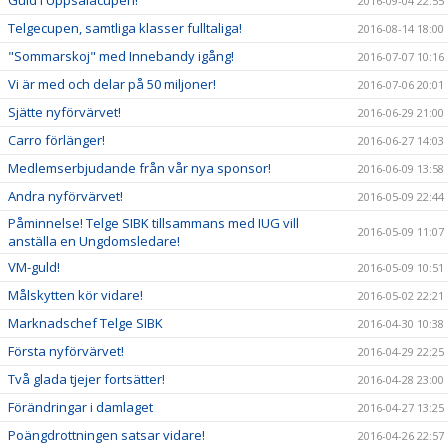
Guld i Uppsalacupen!
2016-09-04 22:55
Telgecupen, samtliga klasser fulltaliga!
2016-08-14 18:00
"Sommarskoj" med Innebandy igång!
2016-07-07 10:16
Vi är med och delar på 50 miljoner!
2016-07-06 20:01
Sjätte nyförvärvet!
2016-06-29 21:00
Carro förlänger!
2016-06-27 14:03
Medlemserbjudande från vår nya sponsor!
2016-06-09 13:58
Andra nyförvärvet!
2016-05-09 22:44
Påminnelse! Telge SIBK tillsammans med IUG vill
2016-05-09 11:07
anställa en Ungdomsledare!
VM-guld!
2016-05-09 10:51
Målskytten kör vidare!
2016-05-02 22:21
Marknadschef Telge SIBK
2016-04-30 10:38
Första nyförvärvet!
2016-04-29 22:25
Två glada tjejer fortsätter!
2016-04-28 23:00
Förändringar i damlaget
2016-04-27 13:25
Poängdrottningen satsar vidare!
2016-04-26 22:57