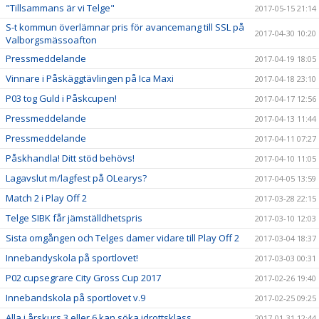
"Tillsammans är vi Telge"
2017-05-15 21:14
S-t kommun överlämnar pris för avancemang till SSL på
2017-04-30 10:20
Valborgsmässoafton
Pressmeddelande
2017-04-19 18:05
Vinnare i Påskäggtävlingen på Ica Maxi
2017-04-18 23:10
P03 tog Guld i Påskcupen!
2017-04-17 12:56
Pressmeddelande
2017-04-13 11:44
Pressmeddelande
2017-04-11 07:27
Påskhandla! Ditt stöd behövs!
2017-04-10 11:05
Lagavslut m/lagfest på OLearys?
2017-04-05 13:59
Match 2 i Play Off 2
2017-03-28 22:15
Telge SIBK får jämställdhetspris
2017-03-10 12:03
Sista omgången och Telges damer vidare till Play Off 2
2017-03-04 18:37
Innebandyskola på sportlovet!
2017-03-03 00:31
P02 cupsegrare City Gross Cup 2017
2017-02-26 19:40
Innebandskola på sportlovet v.9
2017-02-25 09:25
Alla i årskurs 3 eller 6 kan söka idrottsklass
2017-01-31 12:44