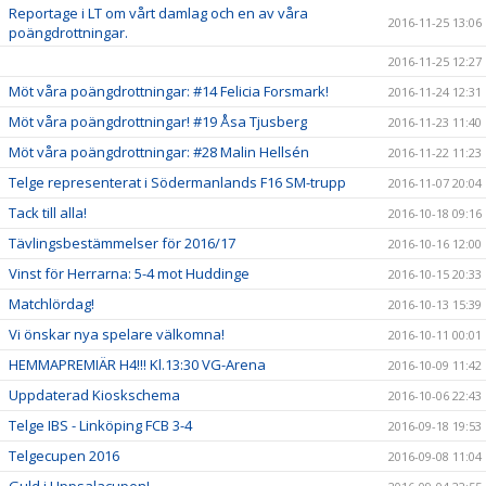
Reportage i LT om vårt damlag och en av våra
2016-11-25 13:06
poängdrottningar.
2016-11-25 12:27
Möt våra poängdrottningar: #14 Felicia Forsmark!
2016-11-24 12:31
Möt våra poängdrottningar! #19 Åsa Tjusberg
2016-11-23 11:40
Möt våra poängdrottningar: #28 Malin Hellsén
2016-11-22 11:23
Telge representerat i Södermanlands F16 SM-trupp
2016-11-07 20:04
Tack till alla!
2016-10-18 09:16
Tävlingsbestämmelser för 2016/17
2016-10-16 12:00
Vinst för Herrarna: 5-4 mot Huddinge
2016-10-15 20:33
Matchlördag!
2016-10-13 15:39
Vi önskar nya spelare välkomna!
2016-10-11 00:01
HEMMAPREMIÄR H4!!! Kl.13:30 VG-Arena
2016-10-09 11:42
Uppdaterad Kioskschema
2016-10-06 22:43
Telge IBS - Linköping FCB 3-4
2016-09-18 19:53
Telgecupen 2016
2016-09-08 11:04