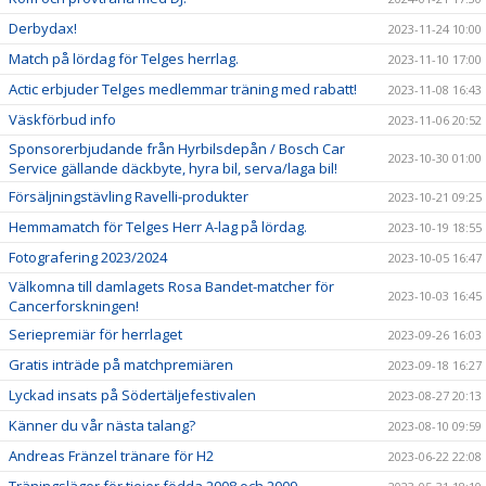
Derbydax!
2023-11-24 10:00
Match på lördag för Telges herrlag.
2023-11-10 17:00
Actic erbjuder Telges medlemmar träning med rabatt!
2023-11-08 16:43
Väskförbud info
2023-11-06 20:52
Sponsorerbjudande från Hyrbilsdepån / Bosch Car
2023-10-30 01:00
Service gällande däckbyte, hyra bil, serva/laga bil!
Försäljningstävling Ravelli-produkter
2023-10-21 09:25
Hemmamatch för Telges Herr A-lag på lördag.
2023-10-19 18:55
Fotografering 2023/2024
2023-10-05 16:47
Välkomna till damlagets Rosa Bandet-matcher för
2023-10-03 16:45
Cancerforskningen!
Seriepremiär för herrlaget
2023-09-26 16:03
Gratis inträde på matchpremiären
2023-09-18 16:27
Lyckad insats på Södertäljefestivalen
2023-08-27 20:13
Känner du vår nästa talang?
2023-08-10 09:59
Andreas Fränzel tränare för H2
2023-06-22 22:08