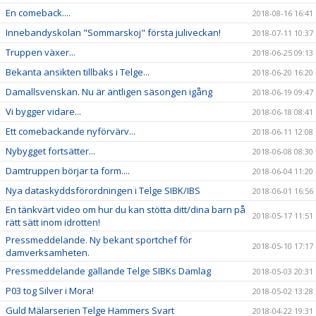
En comeback....
2018-08-16 16:41
Innebandyskolan "Sommarskoj" första juliveckan!
2018-07-11 10:37
Truppen växer...
2018-06-25 09:13
Bekanta ansikten tillbaks i Telge...
2018-06-20 16:20
Damallsvenskan. Nu är äntligen säsongen igång
2018-06-19 09:47
Vi bygger vidare...
2018-06-18 08:41
Ett comebackande nyförvärv...
2018-06-11 12:08
Nybygget fortsätter...
2018-06-08 08:30
Damtruppen börjar ta form....
2018-06-04 11:20
Nya dataskyddsförordningen i Telge SIBK/IBS
2018-06-01 16:56
En tänkvärt video om hur du kan stötta ditt/dina barn på
2018-05-17 11:51
rätt sätt inom idrotten!
Pressmeddelande. Ny bekant sportchef för
2018-05-10 17:17
damverksamheten.
Pressmeddelande gällande Telge SIBKs Damlag
2018-05-03 20:31
P03 tog Silver i Mora!
2018-05-02 13:28
Guld Mälarserien Telge Hammers Svart
2018-04-22 19:31