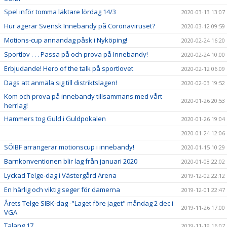
Spel inför tomma läktare lördag 14/3
2020-03-13 13:07
Hur agerar Svensk Innebandy på Coronaviruset?
2020-03-12 09:59
Motions-cup annandag påsk i Nyköping!
2020-02-24 16:20
Sportlov . . . Passa på och prova på Innebandy!
2020-02-24 10:00
Erbjudande! Hero of the talk på sportlovet
2020-02-12 06:09
Dags att anmäla sig till distriktslagen!
2020-02-03 19:52
Kom och prova på innebandy tillsammans med vårt
2020-01-26 20:53
herrlag!
Hammers tog Guld i Guldpokalen
2020-01-26 19:04
2020-01-24 12:06
SÖIBF arrangerar motionscup i innebandy!
2020-01-15 10:29
Barnkonventionen blir lag från januari 2020
2020-01-08 22:02
Lyckad Telge-dag i Västergård Arena
2019-12-02 22:12
En härlig och viktig seger för damerna
2019-12-01 22:47
Årets Telge SIBK-dag -"Laget före jaget" måndag 2 dec i
2019-11-26 17:00
VGA
Talang 17
2019-11-19 16:07