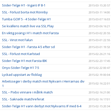
Söder-Telge H1 - Ingarö IF 8-1
2015-03-15 20:57
SSL - Förlust borta mot Rönnby
2015-03-11 14:00
Tumba GOIF 5 - 4 Söder-Telge H1
2015-03-07 16:03
Se kvällens match live via SSL Play
2015-03-06 16:21
En viktig poäng i H1 i match mot Farsta
2015-03-02 20:55
SSL - Vinst mot Falun
2015-03-01 22:55
Söder-Telge H1 - Farsta 4-5 efter sd
2015-03-01 19:53
SSL - Förlust mot Karlstad
2015-02-26 21:16
Söder-Telge H1 mot Farsta IBK
2015-02-23 17:45
Onyx-Söder-Telge H1 7-5
2015-02-22 00:47
Lyckad uppstart av flicklag
2015-02-19 00:04
Arbetsseger i derby match mot Nykvarn i Herrarnas div
2015-02-16 22:01
1
SSL – Pixbo vinnare i målrik match
2015-02-16 21:00
SSL - Saknade matchreferat
2015-02-16 17:01
Söder-Telge H1 vann derbyt mot Nykvarns IF med 6-4
2015-02-15 20:34