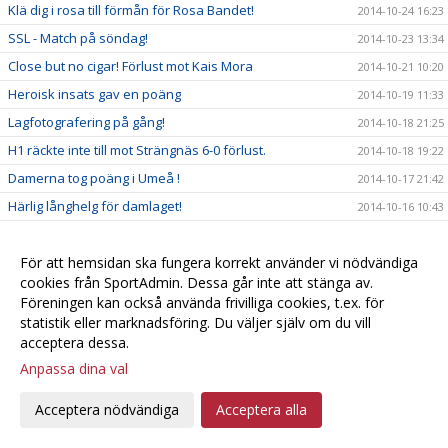
Klä dig i rosa till förmån för Rosa Bandet!
2014-10-24 16:23
SSL - Match på söndag!
2014-10-23 13:34
Close but no cigar! Förlust mot Kais Mora
2014-10-21 10:20
Heroisk insats gav en poäng
2014-10-19 11:33
Lagfotografering på gång!
2014-10-18 21:25
H1 räckte inte till mot Strängnäs 6-0 förlust.
2014-10-18 19:22
Damerna tog poäng i Umeå !
2014-10-17 21:42
Härlig långhelg för damlaget!
2014-10-16 10:43
Grattis Natta!
2014-10-15 21:18
Noll poäng i Jönköping
För att hemsidan ska fungera korrekt använder vi nödvändiga
2014-10-15 13:43
cookies från SportAdmin. Dessa går inte att stänga av.
Söder-Telge H1 -- Linköping IBK Ungdom 7 - 6
2014-10-11 22:03
Föreningen kan också använda frivilliga cookies, t.ex. för
Uppdaterat kioskschema nu på hemsidan
2014-10-08 21:25
statistik eller marknadsföring. Du väljer själv om du vill
acceptera dessa.
Sara lämnar Telge
2014-10-06 20:42
Anpassa dina val
H1 Fick med sig 1 poäng från Nacka
2014-10-04 18:38
H1 tog sin första 3 poängare
2014-10-01 22:07
Acceptera nödvändiga
Acceptera alla
Håll koll på ditt favoritlag!
2014-09-29 20:18