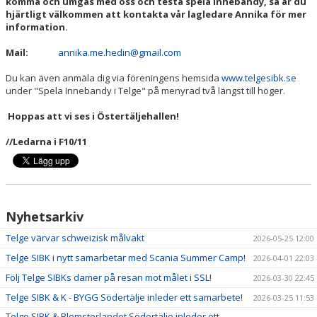
komma och umgås med oss och testa spela innebandy, så är du
KÖP BILJETT
hjärtligt välkommen att kontakta vår lagledare Annika för mer
information.
LEDIGA JOBB!
Mail:
annika.me.hedin@gmail.com
BILDGALLERI
Du kan även anmäla dig via föreningens hemsida
www.telgesibk.se
under "Spela Innebandy i Telge" på menyrad två längst till höger.
EXTERNA LÄNKAR
Hoppas att vi ses i Östertäljehallen!
SPELA INNEBANDY I TELGE
//Ledarna i F10/11
Nyhetsarkiv
Telge värvar schweizisk målvakt
2026-05-25 12:00
Telge SIBK i nytt samarbetar med Scania Summer Camp!
2026-04-01 22:03
Följ Telge SIBKs damer på resan mot målet i SSL!
2026-03-30 22:45
Telge SIBK & K - BYGG Södertälje inleder ett samarbete!
2026-03-25 11:53
Telge SIBK & Blomsterlandet Södertälje inleder ett