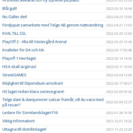
Årsmötet avklarat och ny styrelse på plats!
2022-07-03 23:26
Blå/gult!
2022-05-10 16:44
Nu Gäller det!
2022-04-25 15:00
Fördjupat samarbete med Telge AB genom nattvandring
2022-04-21 17:03
KVAL TILL SSL
2022-03-29 12:00
PlayOff 2 - Alla till Västergård Arena!
2022-03-25 19:45
Kvaltider för DA och HA
2022-03-17 00:48
Playoff 1 Herrlaget
2022-03-14 16:50
H3:A skall avgöras!
2022-03-11 10:06
StreetGAMES
2022-03-04 13:00
Möjlighet till Stipendium-ansökan!
2022-02-17 08:27
H2 laget redan klara seriesegrare!
2022-02-09 09:42
Telge dam & damjuniorer satsar framåt, vill du vara med
2022-02-04 12:37
på resan?
Ledare för Sörmlandslaget F16
2022-01-28 10:50
Viktig information!
2021-12-01 16:32
Uttagna till distriktslaget!
2021-11-23 23:29