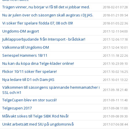
Trägen vinner, nu börjar vi få till det vi jobbar med.
2018-02-01 07:28
Nu är julen över och säsongen skall avgöras i DJ JAS.
2018-01-21 09:54
Vi söker fler spelare födda 07, 08 och 09!
2018-01-05 22:36
Ungdoms-DM avgjort
2017-12-11 04:00
Julklappserbjudande från Intersport - brådskar!
2017-12-06 17:18
Välkomna till Ungdoms-DM
2017-12-04 10:01
Seriespel Hammers 18/11
2017-11-18 22:26
Nu kan du köpa dina Telge-kläder online!
2017-10-23 09:10
Flickor 10/11 söker fler spelare!
2017-10-02 16:25
Nya ledare till D1 och Dam-JAS
2017-10-01 13:22
Välkommen till säsongens spännande hemmamatcher i
2017-09-18 21:40
SSL och H1
TelgeCupen blev en stor succé!
2017-09-11 11:40
Telgecupen 2017
2017-09-08 11:00
Målvakt sökes till Telge SIBK Röd Nivå!
2017-09-08 09:30
Unikt arbetsätt med SIU på ungdomsnivå
2017-07-06 08:44