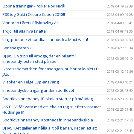
Öppna träningar - Pojkar Röd Nivå!
2018-04-19 22:39
P03 tog Guld i Örebro Cupen 2018!!
2018-04-09 19:28
Vinnaren i årets Påsktävling är...!
2018-04-09 15:41
Tröjor till alla nya knattar
2018-04-08 18:30
Idag packade vi kundkassar hos Ica Maxi Vasa!
2018-03-30 20:30
Seriesegrare x2!
2018-03-27 13:34
DJ JAS. En tripp till Arboga, där en biljett till
2018-03-25 19:10
Innebandyfesten stod på spel.
Sista seriematchen för säsongen, nu börjar kvalet i DJ
2018-03-12 16:56
JAS.
Vi söker en Telge Cup-ansvarig!
2018-03-03 10:21
Innebandyskola igång under sportlovet
2018-02-28 18:50
Sportlovsinnebandy. IB-skolan startar på måndag
2018-02-23 19:30
JAS DJ. Vi får vara med att leka ett tag till efter vinst mot
2018-02-23 09:48
Huddinge IK
Sportlovsinnebandy! Kostnadsfri innebandyskola
2018-02-21 17:50
DJ JAS. Det gäller att hålla allt på banan, det är lätt att
2018-02-21 06:43
åka ned i diket.