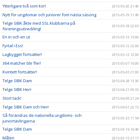
Ytterligare två som kör!
2015-05-20 21:40
Nytt för ungdomar och juniorer fom nästa säsong
2015-05-19 11:49
Telge SIBK åkte med SSL klubbarna på
2015-05-18 22:05
föreningsutveckling!
En in och en ut
2015-05-13 15:00
Fyrtal i Ess!
2015-05-12 22:00
Lagbygget fortsätter!
2015-05-12 12:00
364 matcher blir fler!
2015-05-07 16:00
Kvintett fortsätter!
2015-05-03 21:00
Telge SIBK Dam
2015-04-28 13:30
Telge SIBK Herr
2015-04-21 09:35
Stort tack!
2015-04-09 21:24
Telge SIBK Dam och Herr
2015-04-01 22:15
Så förändras de nationella ungdoms- och
2015-03-25 11:54
juniortävlingarna
Telge SIBK Dam
2015-03-16 16:40
Målen
2015-03-15 21:17