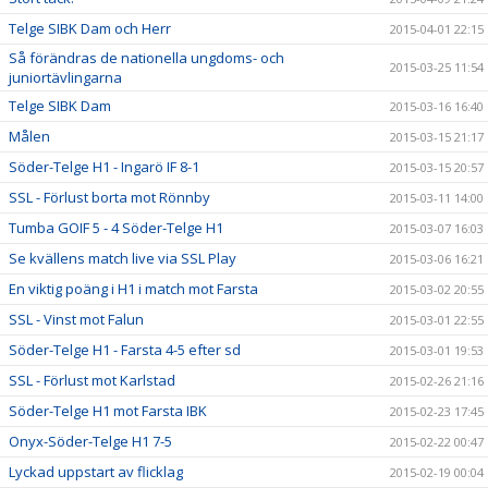
Telge SIBK Dam och Herr
2015-04-01 22:15
Så förändras de nationella ungdoms- och
2015-03-25 11:54
juniortävlingarna
Telge SIBK Dam
2015-03-16 16:40
Målen
2015-03-15 21:17
Söder-Telge H1 - Ingarö IF 8-1
2015-03-15 20:57
SSL - Förlust borta mot Rönnby
2015-03-11 14:00
Tumba GOIF 5 - 4 Söder-Telge H1
2015-03-07 16:03
Se kvällens match live via SSL Play
2015-03-06 16:21
En viktig poäng i H1 i match mot Farsta
2015-03-02 20:55
SSL - Vinst mot Falun
2015-03-01 22:55
Söder-Telge H1 - Farsta 4-5 efter sd
2015-03-01 19:53
SSL - Förlust mot Karlstad
2015-02-26 21:16
Söder-Telge H1 mot Farsta IBK
2015-02-23 17:45
Onyx-Söder-Telge H1 7-5
2015-02-22 00:47
Lyckad uppstart av flicklag
2015-02-19 00:04