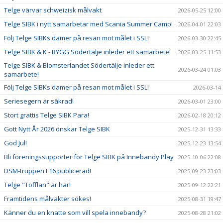
Telge värvar schweizisk målvakt
2026-05-25 12:00
Telge SIBK i nytt samarbetar med Scania Summer Camp!
2026-04-01 22:03
Följ Telge SIBKs damer på resan mot målet i SSL!
2026-03-30 22:45
Telge SIBK & K - BYGG Södertälje inleder ett samarbete!
2026-03-25 11:53
Telge SIBK & Blomsterlandet Södertälje inleder ett
2026-03-24 01:03
samarbete!
Följ Telge SIBKs damer på resan mot målet i SSL!
2026-03-14
Seriesegern är säkrad!
2026-03-01 23:00
Stort grattis Telge SIBK Para!
2026-02-18 20:12
Gott Nytt År 2026 önskar Telge SIBK
2025-12-31 13:33
God Jul!
2025-12-23 13:54
Bli föreningssupporter för Telge SIBK på Innebandy Play
2025-10-06 22:08
DSM-truppen F16 publicerad!
2025-09-23 23:03
Telge "Tofflan" är här!
2025-09-12 22:21
Framtidens målvakter sökes!
2025-08-31 19:47
Känner du en knatte som vill spela innebandy?
2025-08-28 21:02