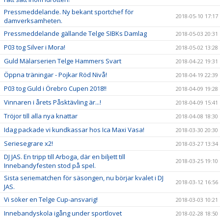
Pressmeddelande. Ny bekant sportchef för
2018-05-10 17:17
damverksamheten.
Pressmeddelande gällande Telge SIBKs Damlag
2018-05-03 20:31
P03 tog Silver i Mora!
2018-05-02 13:28
Guld Mälarserien Telge Hammers Svart
2018-04-22 19:31
Öppna träningar - Pojkar Röd Nivå!
2018-04-19 22:39
P03 tog Guld i Örebro Cupen 2018!!
2018-04-09 19:28
Vinnaren i årets Påsktävling är...!
2018-04-09 15:41
Tröjor till alla nya knattar
2018-04-08 18:30
Idag packade vi kundkassar hos Ica Maxi Vasa!
2018-03-30 20:30
Seriesegrare x2!
2018-03-27 13:34
DJ JAS. En tripp till Arboga, där en biljett till
2018-03-25 19:10
Innebandyfesten stod på spel.
Sista seriematchen för säsongen, nu börjar kvalet i DJ
2018-03-12 16:56
JAS.
Vi söker en Telge Cup-ansvarig!
2018-03-03 10:21
Innebandyskola igång under sportlovet
2018-02-28 18:50