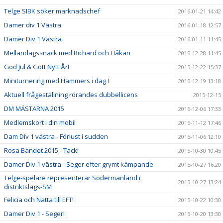
Telge SIBK söker marknadschef
2016-01-21 14:42
Damer div 1 Västra
2016-01-18 12:57
Damer Div 1 Västra
2016-01-11 11:45
Mellandagssnack med Richard och Håkan
2015-12-28 11:45
God Jul & Gott Nytt År!
2015-12-22 15:37
Miniturnering med Hammers i dag !
2015-12-19 13:18
Aktuell frågeställning rörandes dubbellicens
2015-12-15
DM MÄSTARNA 2015
2015-12-06 17:33
Medlemskort i din mobil
2015-11-12 17:46
Dam Div 1 västra - Förlust i sudden
2015-11-06 12:10
Rosa Bandet 2015 - Tack!
2015-10-30 10:45
Damer Div 1 västra - Seger efter grymt kämpande
2015-10-27 16:20
Telge-spelare representerar Södermanland i
2015-10-27 13:24
distriktslags-SM
Felicia och Natta till EFT!
2015-10-22 10:30
Damer Div 1 - Seger!
2015-10-20 13:30