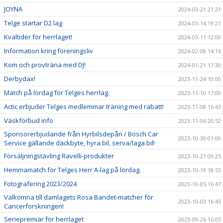
JOYNA
2024-03-21 21:21
Telge startar D2 lag
2024-03-14 19:21
Kvaltider för herrlaget!
2024-03-11 12:00
Information kring föreningsliv
2024-02-08 14:16
Kom och provträna med DJ!
2024-01-21 17:30
Derbydax!
2023-11-24 10:00
Match på lördag för Telges herrlag.
2023-11-10 17:00
Actic erbjuder Telges medlemmar träning med rabatt!
2023-11-08 16:43
Väskförbud info
2023-11-06 20:52
Sponsorerbjudande från Hyrbilsdepån / Bosch Car
2023-10-30 01:00
Service gällande däckbyte, hyra bil, serva/laga bil!
Försäljningstävling Ravelli-produkter
2023-10-21 09:25
Hemmamatch för Telges Herr A-lag på lördag.
2023-10-19 18:55
Fotografering 2023/2024
2023-10-05 16:47
Välkomna till damlagets Rosa Bandet-matcher för
2023-10-03 16:45
Cancerforskningen!
Seriepremiär för herrlaget
2023-09-26 16:03