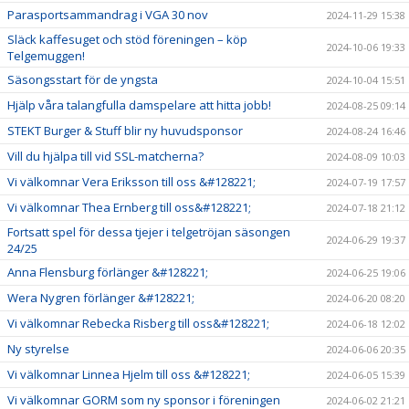
Parasportsammandrag i VGA 30 nov
2024-11-29 15:38
Släck kaffesuget och stöd föreningen – köp
2024-10-06 19:33
Telgemuggen!
Säsongsstart för de yngsta
2024-10-04 15:51
Hjälp våra talangfulla damspelare att hitta jobb!
2024-08-25 09:14
STEKT Burger & Stuff blir ny huvudsponsor
2024-08-24 16:46
Vill du hjälpa till vid SSL-matcherna?
2024-08-09 10:03
Vi välkomnar Vera Eriksson till oss &#128221;
2024-07-19 17:57
Vi välkomnar Thea Ernberg till oss&#128221;
2024-07-18 21:12
Fortsatt spel för dessa tjejer i telgetröjan säsongen
2024-06-29 19:37
24/25
Anna Flensburg förlänger &#128221;
2024-06-25 19:06
Wera Nygren förlänger &#128221;
2024-06-20 08:20
Vi välkomnar Rebecka Risberg till oss&#128221;
2024-06-18 12:02
Ny styrelse
2024-06-06 20:35
Vi välkomnar Linnea Hjelm till oss &#128221;
2024-06-05 15:39
Vi välkomnar GORM som ny sponsor i föreningen
2024-06-02 21:21