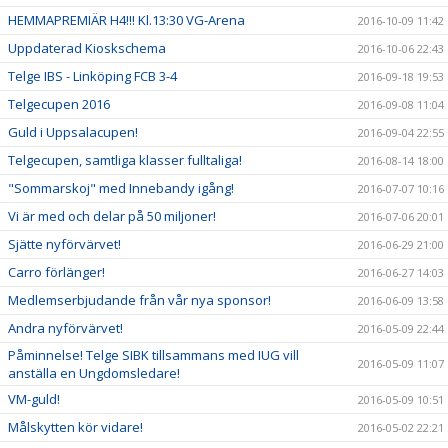
HEMMAPREMIÄR H4!!! Kl.13:30 VG-Arena
2016-10-09 11:42
Uppdaterad Kioskschema
2016-10-06 22:43
Telge IBS - Linköping FCB 3-4
2016-09-18 19:53
Telgecupen 2016
2016-09-08 11:04
Guld i Uppsalacupen!
2016-09-04 22:55
Telgecupen, samtliga klasser fulltaliga!
2016-08-14 18:00
"Sommarskoj" med Innebandy igång!
2016-07-07 10:16
Vi är med och delar på 50 miljoner!
2016-07-06 20:01
Sjätte nyförvärvet!
2016-06-29 21:00
Carro förlänger!
2016-06-27 14:03
Medlemserbjudande från vår nya sponsor!
2016-06-09 13:58
Andra nyförvärvet!
2016-05-09 22:44
Påminnelse! Telge SIBK tillsammans med IUG vill
2016-05-09 11:07
anställa en Ungdomsledare!
VM-guld!
2016-05-09 10:51
Målskytten kör vidare!
2016-05-02 22:21