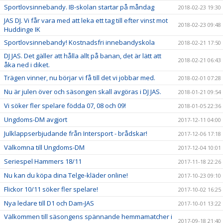
Sportlovsinnebandy. IB-skolan startar på måndag
2018-02-23 19:30
JAS DJ. Vi får vara med att leka ett tag till efter vinst mot
2018-02-23 09:48
Huddinge IK
Sportlovsinnebandy! Kostnadsfri innebandyskola
2018-02-21 17:50
DJ JAS. Det gäller att hålla allt på banan, det är lätt att
2018-02-21 06:43
åka ned i diket.
Trägen vinner, nu börjar vi få till det vi jobbar med.
2018-02-01 07:28
Nu är julen över och säsongen skall avgöras i DJ JAS.
2018-01-21 09:54
Vi söker fler spelare födda 07, 08 och 09!
2018-01-05 22:36
Ungdoms-DM avgjort
2017-12-11 04:00
Julklappserbjudande från Intersport - brådskar!
2017-12-06 17:18
Välkomna till Ungdoms-DM
2017-12-04 10:01
Seriespel Hammers 18/11
2017-11-18 22:26
Nu kan du köpa dina Telge-kläder online!
2017-10-23 09:10
Flickor 10/11 söker fler spelare!
2017-10-02 16:25
Nya ledare till D1 och Dam-JAS
2017-10-01 13:22
Välkommen till säsongens spännande hemmamatcher i
2017-09-18 21:40