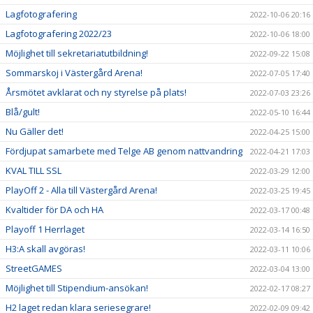
Lagfotografering
2022-10-06 20:16
Lagfotografering 2022/23
2022-10-06 18:00
Möjlighet till sekretariatutbildning!
2022-09-22 15:08
Sommarskoj i Västergård Arena!
2022-07-05 17:40
Årsmötet avklarat och ny styrelse på plats!
2022-07-03 23:26
Blå/gult!
2022-05-10 16:44
Nu Gäller det!
2022-04-25 15:00
Fördjupat samarbete med Telge AB genom nattvandring
2022-04-21 17:03
KVAL TILL SSL
2022-03-29 12:00
PlayOff 2 - Alla till Västergård Arena!
2022-03-25 19:45
Kvaltider för DA och HA
2022-03-17 00:48
Playoff 1 Herrlaget
2022-03-14 16:50
H3:A skall avgöras!
2022-03-11 10:06
StreetGAMES
2022-03-04 13:00
Möjlighet till Stipendium-ansökan!
2022-02-17 08:27
H2 laget redan klara seriesegrare!
2022-02-09 09:42