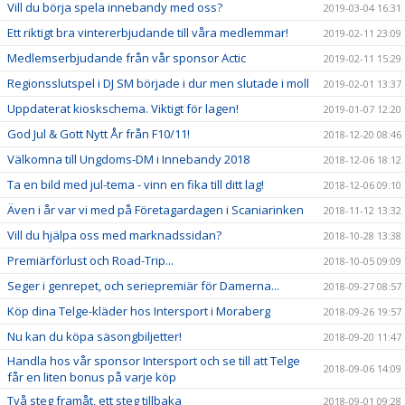
Vill du börja spela innebandy med oss?
2019-03-04 16:31
Ett riktigt bra vintererbjudande till våra medlemmar!
2019-02-11 23:09
Medlemserbjudande från vår sponsor Actic
2019-02-11 15:29
Regionsslutspel i DJ SM började i dur men slutade i moll
2019-02-01 13:37
Uppdaterat kioskschema. Viktigt för lagen!
2019-01-07 12:20
God Jul & Gott Nytt År från F10/11!
2018-12-20 08:46
Välkomna till Ungdoms-DM i Innebandy 2018
2018-12-06 18:12
Ta en bild med jul-tema - vinn en fika till ditt lag!
2018-12-06 09:10
Även i år var vi med på Företagardagen i Scaniarinken
2018-11-12 13:32
Vill du hjälpa oss med marknadssidan?
2018-10-28 13:38
Premiärförlust och Road-Trip...
2018-10-05 09:09
Seger i genrepet, och seriepremiär för Damerna...
2018-09-27 08:57
Köp dina Telge-kläder hos Intersport i Moraberg
2018-09-26 19:57
Nu kan du köpa säsongbiljetter!
2018-09-20 11:47
Handla hos vår sponsor Intersport och se till att Telge
2018-09-06 14:09
får en liten bonus på varje köp
Två steg framåt, ett steg tillbaka
2018-09-01 09:28