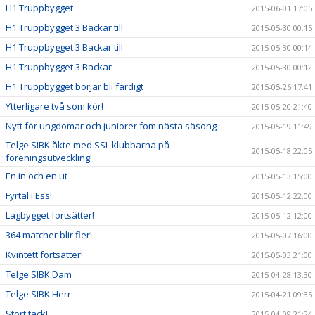
H1 Truppbygget
2015-06-01 17:05
H1 Truppbygget 3 Backar till
2015-05-30 00:15
H1 Truppbygget 3 Backar till
2015-05-30 00:14
H1 Truppbygget 3 Backar
2015-05-30 00:12
H1 Truppbygget börjar bli färdigt
2015-05-26 17:41
Ytterligare två som kör!
2015-05-20 21:40
Nytt för ungdomar och juniorer fom nästa säsong
2015-05-19 11:49
Telge SIBK åkte med SSL klubbarna på
2015-05-18 22:05
föreningsutveckling!
En in och en ut
2015-05-13 15:00
Fyrtal i Ess!
2015-05-12 22:00
Lagbygget fortsätter!
2015-05-12 12:00
364 matcher blir fler!
2015-05-07 16:00
Kvintett fortsätter!
2015-05-03 21:00
Telge SIBK Dam
2015-04-28 13:30
Telge SIBK Herr
2015-04-21 09:35
Stort tack!
2015-04-09 21:24