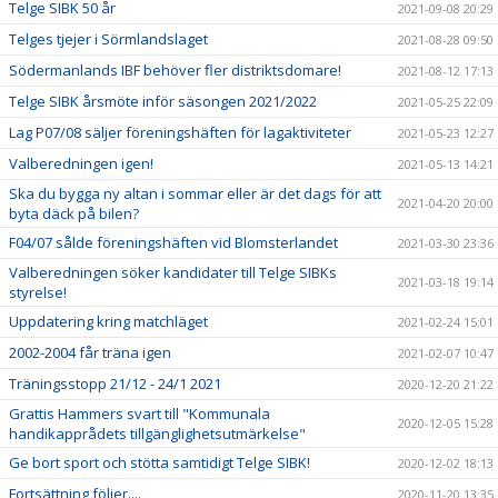
Telge SIBK 50 år
2021-09-08 20:29
Telges tjejer i Sörmlandslaget
2021-08-28 09:50
Södermanlands IBF behöver fler distriktsdomare!
2021-08-12 17:13
Telge SIBK årsmöte inför säsongen 2021/2022
2021-05-25 22:09
Lag P07/08 säljer föreningshäften för lagaktiviteter
2021-05-23 12:27
Valberedningen igen!
2021-05-13 14:21
Ska du bygga ny altan i sommar eller är det dags för att
2021-04-20 20:00
byta däck på bilen?
F04/07 sålde föreningshäften vid Blomsterlandet
2021-03-30 23:36
Valberedningen söker kandidater till Telge SIBKs
2021-03-18 19:14
styrelse!
Uppdatering kring matchläget
2021-02-24 15:01
2002-2004 får träna igen
2021-02-07 10:47
Träningsstopp 21/12 - 24/1 2021
2020-12-20 21:22
Grattis Hammers svart till "Kommunala
2020-12-05 15:28
handikapprådets tillgänglighetsutmärkelse"
Ge bort sport och stötta samtidigt Telge SIBK!
2020-12-02 18:13
Fortsättning följer....
2020-11-20 13:35