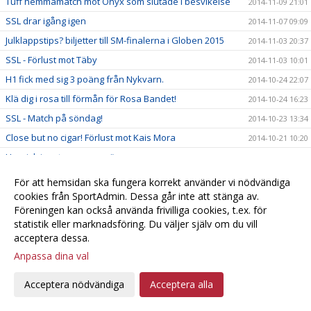
Tuff hemmamatch mot Onyx som slutade i besvikelse
2014-11-09 21:01
SSL drar igång igen
2014-11-07 09:09
Julklappstips? biljetter till SM-finalerna i Globen 2015
2014-11-03 20:37
SSL - Förlust mot Täby
2014-11-03 10:01
H1 fick med sig 3 poäng från Nykvarn.
2014-10-24 22:07
Klä dig i rosa till förmån för Rosa Bandet!
2014-10-24 16:23
SSL - Match på söndag!
2014-10-23 13:34
Close but no cigar! Förlust mot Kais Mora
2014-10-21 10:20
Heroisk insats gav en poäng
2014-10-19 11:33
Lagfotografering på gång!
2014-10-18 21:25
För att hemsidan ska fungera korrekt använder vi nödvändiga
H1 räckte inte till mot Strängnäs 6-0 förlust.
cookies från SportAdmin. Dessa går inte att stänga av.
2014-10-18 19:22
Föreningen kan också använda frivilliga cookies, t.ex. för
Damerna tog poäng i Umeå !
2014-10-17 21:42
statistik eller marknadsföring. Du väljer själv om du vill
Härlig långhelg för damlaget!
2014-10-16 10:43
acceptera dessa.
Grattis Natta!
Anpassa dina val
2014-10-15 21:18
Noll poäng i Jönköping
2014-10-15 13:43
Acceptera nödvändiga
Acceptera alla
Söder-Telge H1 -- Linköping IBK Ungdom 7 - 6
2014-10-11 22:03