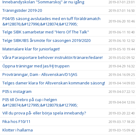
Innebandyskolan "Sommarskoj" är nu igång
2019-07-01 23:01
Träningstider 2019-20
2019-07-01 16:50
P04/05 säsong avslutades med en tuff föräldramatch
2019-06-20 10:46
&#128076;&#127996;&#128074;&#127995;
Telge SIBK samarbetar med "Hero Of The Talk"
2019-06-11 10:40
Telge SIBK/IBS årsmöte för säsongen 2019/2020
2019-06-10 12:52
Materialare klar för juniorlaget!
2019-05-10 19:44
Våra Parasportare behöver instruktör/tränare/ledare!
2019-05-02 09:52
Öppna träningar med Jas/HJ truppen
2019-04-29 16:32
Provträningar, Dam - Allsvenskan/D1/JAS
2019-04-16 09:25
Telges damer klara för Allsvenskan kommande säsong!
2019-04-14 09:03
P05:s instagram
2019-04-07 22:12
P05 till Örebro på cup i helgen
2019-04-04 12:06
&#128074;&#127995;&#128079;&#127995;
Vill du prova på- eller börja spela innebandy?
2019-03-20 22:40
Fika hos F10/11
2019-03-17 18:20
Klotter i hallarna
2019-03-15 09:42