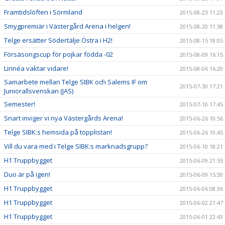
Framtidslöften i Sörmland
2015-08-23 11:23
Smygpremiär i Västergård Arena i helgen!
2015-08-20 11:38
Telge ersätter Södertälje Östra i H2!
2015-08-15 18:05
Försäsongscup för pojkar födda -02
2015-08-09 16:15
Linnéa vaktar vidare!
2015-08-06 16:20
Samarbete mellan Telge SIBK och Salems IF om
2015-07-30 17:21
Juniorallsvenskan (JAS)
Semester!
2015-07-10 17:45
Snart inviger vi nya Västergårds Arena!
2015-06-26 10:56
Telge SIBK:s hemsida på topplistan!
2015-06-26 10:45
Vill du vara med i Telge SIBK:s marknadsgrupp?
2015-06-10 18:21
H1 Truppbygget
2015-06-09 21:55
Duo är på igen!
2015-06-09 15:30
H1 Truppbygget
2015-06-06 08:36
H1 Truppbygget
2015-06-02 21:47
H1 Truppbygget
2015-06-01 22:43