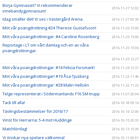
Börja Gymnasiet? Vi rekommenderar
2016-11-27 12:02
innebandygymnasium!
Idag smäller det! Vi ses i Västergård Arena.
2016-11-27 00:30
Möt vår poängdrottning #24 Therese Gustafsson!
2016-11-26 13:00
Möt våra poängdrottningar: #4 Caroline Rosenberg
2016-11-25 15:00
Reportage i LT om vårt damlag och en av våra
2016-11-25 13:06
poängdrottningar.
2016-11-25 12:27
Möt våra poängdrottningar: #14 Felicia Forsmark!
2016-11-24 12:31
Möt våra poängdrottningar! #19 Åsa Tjusberg
2016-11-23 11:40
Möt våra poängdrottningar: #28 Malin Hellsén
2016-11-22 11:23
Telge representerat i Södermanlands F16 SM-trupp
2016-11-07 20:04
Tack till alla!
2016-10-18 09:16
Tävlingsbestämmelser för 2016/17
2016-10-16 12:00
Vinst för Herrarna: 5-4 mot Huddinge
2016-10-15 20:33
Matchlördag!
2016-10-13 15:39
Vi önskar nya spelare välkomna!
2016-10-11 00:01