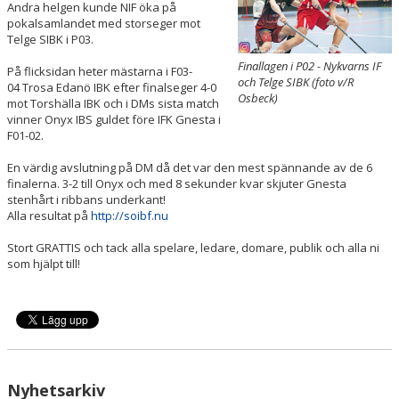
Andra helgen kunde NIF öka på
KÖP BILJETT
pokalsamlandet med storseger mot
Telge SIBK i P03.
LEDIGA JOBB!
Finallagen i P02 - Nykvarns IF
På flicksidan heter mästarna i F03-
och Telge SIBK (foto v/R
04 Trosa Edanö IBK efter finalseger 4-0
BILDGALLERI
Osbeck)
mot Torshälla IBK och i DMs sista match
vinner Onyx IBS guldet före IFK Gnesta i
EXTERNA LÄNKAR
F01-02.
En värdig avslutning på DM då det var den mest spännande av de 6
SPELA INNEBANDY I TELGE
finalerna. 3-2 till Onyx och med 8 sekunder kvar skjuter Gnesta
stenhårt i ribbans underkant!
Alla resultat på
http://soibf.nu
Stort GRATTIS och tack alla spelare, ledare, domare, publik och alla ni
som hjälpt till!
Nyhetsarkiv