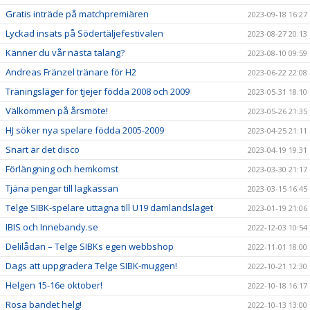
Gratis inträde på matchpremiären
2023-09-18 16:27
Lyckad insats på Södertäljefestivalen
2023-08-27 20:13
Känner du vår nästa talang?
2023-08-10 09:59
Andreas Fränzel tränare för H2
2023-06-22 22:08
Träningsläger för tjejer födda 2008 och 2009
2023-05-31 18:10
Välkommen på årsmöte!
2023-05-26 21:35
HJ söker nya spelare födda 2005-2009
2023-04-25 21:11
Snart är det disco
2023-04-19 19:31
Förlängning och hemkomst
2023-03-30 21:17
Tjäna pengar till lagkassan
2023-03-15 16:45
Telge SIBK-spelare uttagna till U19 damlandslaget
2023-01-19 21:06
IBIS och Innebandy.se
2022-12-03 10:54
Delilådan – Telge SIBKs egen webbshop
2022-11-01 18:00
Dags att uppgradera Telge SIBK-muggen!
2022-10-21 12:30
Helgen 15-16e oktober!
2022-10-18 16:17
Rosa bandet helg!
2022-10-13 13:00