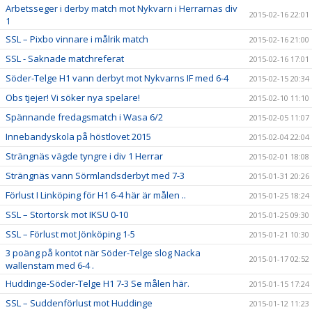
Arbetsseger i derby match mot Nykvarn i Herrarnas div
2015-02-16 22:01
1
SSL – Pixbo vinnare i målrik match
2015-02-16 21:00
SSL - Saknade matchreferat
2015-02-16 17:01
Söder-Telge H1 vann derbyt mot Nykvarns IF med 6-4
2015-02-15 20:34
Obs tjejer! Vi söker nya spelare!
2015-02-10 11:10
Spännande fredagsmatch i Wasa 6/2
2015-02-05 11:07
Innebandyskola på höstlovet 2015
2015-02-04 22:04
Strängnäs vägde tyngre i div 1 Herrar
2015-02-01 18:08
Strängnäs vann Sörmlandsderbyt med 7-3
2015-01-31 20:26
Förlust I Linköping för H1 6-4 här är målen ..
2015-01-25 18:24
SSL – Stortorsk mot IKSU 0-10
2015-01-25 09:30
SSL – Förlust mot Jönköping 1-5
2015-01-21 10:30
3 poäng på kontot när Söder-Telge slog Nacka
2015-01-17 02:52
wallenstam med 6-4 .
Huddinge-Söder-Telge H1 7-3 Se målen här.
2015-01-15 17:24
SSL – Suddenförlust mot Huddinge
2015-01-12 11:23