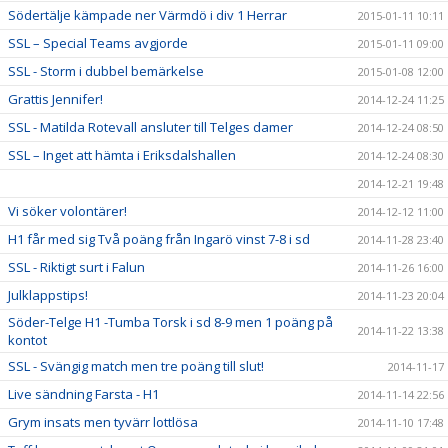
Södertälje kämpade ner Värmdö i div 1 Herrar
2015-01-11 10:11
SSL – Special Teams avgjorde
2015-01-11 09:00
SSL - Storm i dubbel bemärkelse
2015-01-08 12:00
Grattis Jennifer!
2014-12-24 11:25
SSL - Matilda Rotevall ansluter till Telges damer
2014-12-24 08:50
SSL – Inget att hämta i Eriksdalshallen
2014-12-24 08:30
2014-12-21 19:48
Vi söker volontärer!
2014-12-12 11:00
H1 får med sig Två poäng från Ingarö vinst 7-8 i sd
2014-11-28 23:40
SSL - Riktigt surt i Falun
2014-11-26 16:00
Julklappstips!
2014-11-23 20:04
Söder-Telge H1 -Tumba Torsk i sd 8-9 men 1 poäng på
2014-11-22 13:38
kontot
SSL - Svängig match men tre poäng till slut!
2014-11-17
Live sändning Farsta - H1
2014-11-14 22:56
Grym insats men tyvärr lottlösa
2014-11-10 17:48