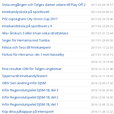
Sista omgången och Telges damer vidare till Play Off 2
2017-03-04 18:37
Innebandyskola på sportlovet!
2017-03-03 00:31
P02 cupsegrare City Gross Cup 2017
2017-02-26 19:40
Innebandskola på sportlovet v.9
2017-02-25 09:25
Alla i årskurs 3 eller 6 kan söka idrottsklass
2017-01-31 12:44
Seger för Herrarna mot Tumba
2017-01-29 09:59
Felicia och Tess till Finnkampen!
2017-01-17 22:55
Förlust för Herrarna i div 1 mot Hässelby
2017-01-14 10:15
2016-12-14 14:46
Fina resultat i DM för Telges ungdomar.
2016-12-12 21:48
Tjejerna till Innebandyfesten!
2016-12-11 19:47
OBS! Sen ändring inför DJSM
2016-12-09 21:52
Inför Regionslutspelet DJSM-18, del 3
2016-12-09 20:00
Inför Regionslutspelet DJSM-18, del 2
2016-12-09 16:30
Inför Regionslutspelet DJSM-18, del 1
2016-12-09 12:26
Köp dina julklappar på Intersport!
2016-11-28 12:22