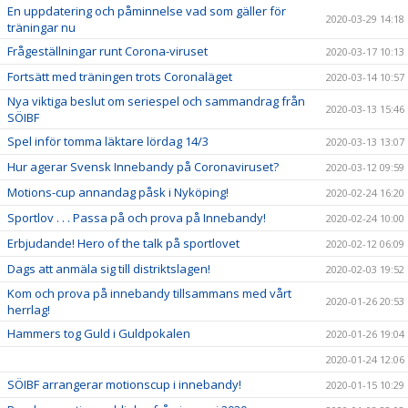
En uppdatering och påminnelse vad som gäller för
2020-03-29 14:18
träningar nu
Frågeställningar runt Corona-viruset
2020-03-17 10:13
Fortsätt med träningen trots Coronaläget
2020-03-14 10:57
Nya viktiga beslut om seriespel och sammandrag från
2020-03-13 15:46
SÖIBF
Spel inför tomma läktare lördag 14/3
2020-03-13 13:07
Hur agerar Svensk Innebandy på Coronaviruset?
2020-03-12 09:59
Motions-cup annandag påsk i Nyköping!
2020-02-24 16:20
Sportlov . . . Passa på och prova på Innebandy!
2020-02-24 10:00
Erbjudande! Hero of the talk på sportlovet
2020-02-12 06:09
Dags att anmäla sig till distriktslagen!
2020-02-03 19:52
Kom och prova på innebandy tillsammans med vårt
2020-01-26 20:53
herrlag!
Hammers tog Guld i Guldpokalen
2020-01-26 19:04
2020-01-24 12:06
SÖIBF arrangerar motionscup i innebandy!
2020-01-15 10:29