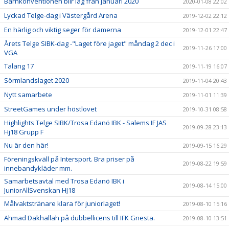
Barnkonventionen blir lag från januari 2020
2020-01-08 22:02
Lyckad Telge-dag i Västergård Arena
2019-12-02 22:12
En härlig och viktig seger för damerna
2019-12-01 22:47
Årets Telge SIBK-dag -"Laget före jaget" måndag 2 dec i
2019-11-26 17:00
VGA
Talang 17
2019-11-19 16:07
Sörmlandslaget 2020
2019-11-04 20:43
Nytt samarbete
2019-11-01 11:39
StreetGames under höstlovet
2019-10-31 08:58
Highlights Telge SIBK/Trosa Edanö IBK - Salems IF JAS
2019-09-28 23:13
Hj18 Grupp F
Nu är den här!
2019-09-15 16:29
Föreningskväll på Intersport. Bra priser på
2019-08-22 19:59
innebandykläder mm.
Samarbetsavtal med Trosa Edanö IBK i
2019-08-14 15:00
JuniorAllSvenskan HJ18
Målvaktstränare klara för juniorlaget!
2019-08-10 15:16
Ahmad Dakhallah på dubbellicens till IFK Gnesta.
2019-08-10 13:51