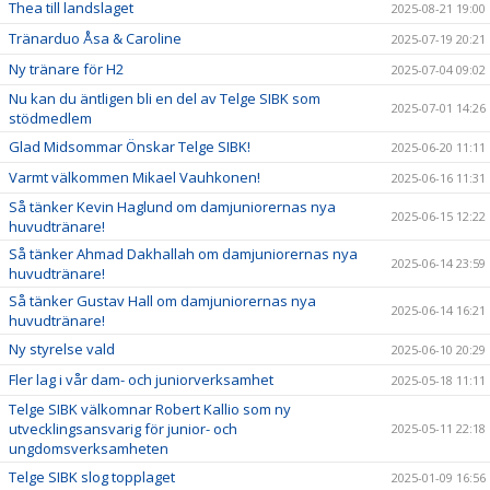
Thea till landslaget
2025-08-21 19:00
Tränarduo Åsa & Caroline
2025-07-19 20:21
Ny tränare för H2
2025-07-04 09:02
Nu kan du äntligen bli en del av Telge SIBK som
2025-07-01 14:26
stödmedlem
Glad Midsommar Önskar Telge SIBK!
2025-06-20 11:11
Varmt välkommen Mikael Vauhkonen!
2025-06-16 11:31
Så tänker Kevin Haglund om damjuniorernas nya
2025-06-15 12:22
huvudtränare!
Så tänker Ahmad Dakhallah om damjuniorernas nya
2025-06-14 23:59
huvudtränare!
Så tänker Gustav Hall om damjuniorernas nya
2025-06-14 16:21
huvudtränare!
Ny styrelse vald
2025-06-10 20:29
Fler lag i vår dam- och juniorverksamhet
2025-05-18 11:11
Telge SIBK välkomnar Robert Kallio som ny
utvecklingsansvarig för junior- och
2025-05-11 22:18
ungdomsverksamheten
Telge SIBK slog topplaget
2025-01-09 16:56