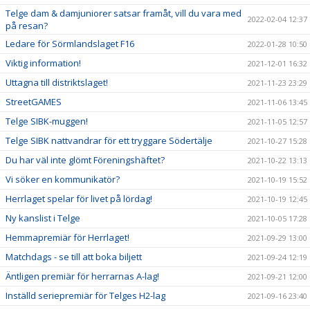
Telge dam & damjuniorer satsar framåt, vill du vara med
2022-02-04 12:37
på resan?
Ledare för Sörmlandslaget F16
2022-01-28 10:50
Viktig information!
2021-12-01 16:32
Uttagna till distriktslaget!
2021-11-23 23:29
StreetGAMES
2021-11-06 13:45
Telge SIBK-muggen!
2021-11-05 12:57
Telge SIBK nattvandrar för ett tryggare Södertälje
2021-10-27 15:28
Du har väl inte glömt Föreningshäftet?
2021-10-22 13:13
Vi söker en kommunikatör?
2021-10-19 15:52
Herrlaget spelar för livet på lördag!
2021-10-19 12:45
Ny kanslist i Telge
2021-10-05 17:28
Hemmapremiär för Herrlaget!
2021-09-29 13:00
Matchdags - se till att boka biljett
2021-09-24 12:19
Äntligen premiär för herrarnas A-lag!
2021-09-21 12:00
Inställd seriepremiär för Telges H2-lag
2021-09-16 23:40