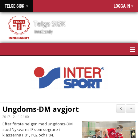
TELGE SIBK
LOGGA IN
Telge SIBK
Innebandy
HEM
NYHETER
OM TELGE SIBK
MEDLEMMAR
Ungdoms-DM avgjort
<
>
SPONSORER
2017-12-11 04:00
Efter första helgen med ungdoms-DM
stod Nykvarns IF som segrare i
MATCHSCHEMA
klasserna P01, P02 och P04.