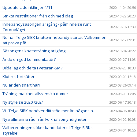
Uppdaterade riktlinjer 4/11
2020-11-04 20:56
Strikta restriktioner från och med idag
2020-10-29 20:23
Innebandysäsongen är igång - påminnelse runt
2020-10-16 16:30
Coronaläget
Nu har Telge SIBK knatte-innebandy startat. Välkommen
2020-10-12 09:31
att prova på!
Säsongens knatteträning är igång
2020-10-04 20:22
Är du en god kommunikatör?
2020-09-27 11:03
Bilda lag och delta i veteran-SM?
2020-09-23 10:33
Klottret fortsätter...
2020-09-01 16:18
Nu är den snart här!
2020-08-26 09:14
Träningsmatcher allsvenska damer
2020-08-09 17:05
Ny styrelse 2020 /2021
2020-06-17 20:18
Vi i Telge SIBK behöver ditt stöd mer än någonsin.
2020-04-06 10:43
Nya allmänna råd från Folkhälsomyndigheten
2020-04-02 10:08
Valberedningen söker kandidater till Telge SIBKs
2020-04-01 10:55
styrelse!