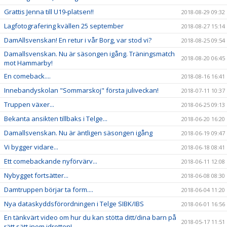
Grattis Jenna till U19-platsen!!
2018-08-29 09:32
Lagfotografering kvällen 25 september
2018-08-27 15:14
DamAllsvenskan! En retur i vår Borg, var stod vi?
2018-08-25 09:54
Damallsvenskan. Nu är säsongen igång. Träningsmatch
2018-08-20 06:45
mot Hammarby!
En comeback....
2018-08-16 16:41
Innebandyskolan "Sommarskoj" första juliveckan!
2018-07-11 10:37
Truppen växer...
2018-06-25 09:13
Bekanta ansikten tillbaks i Telge...
2018-06-20 16:20
Damallsvenskan. Nu är äntligen säsongen igång
2018-06-19 09:47
Vi bygger vidare...
2018-06-18 08:41
Ett comebackande nyförvärv...
2018-06-11 12:08
Nybygget fortsätter...
2018-06-08 08:30
Damtruppen börjar ta form....
2018-06-04 11:20
Nya dataskyddsförordningen i Telge SIBK/IBS
2018-06-01 16:56
En tänkvärt video om hur du kan stötta ditt/dina barn på
2018-05-17 11:51
rätt sätt inom idrotten!