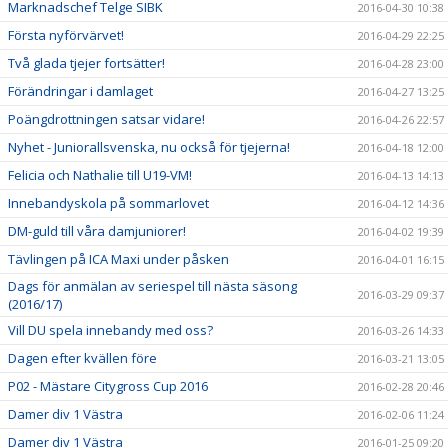
Marknadschef Telge SIBK
2016-04-30 10:38
Första nyförvärvet!
2016-04-29 22:25
Två glada tjejer fortsätter!
2016-04-28 23:00
Förändringar i damlaget
2016-04-27 13:25
Poängdrottningen satsar vidare!
2016-04-26 22:57
Nyhet - Juniorallsvenska, nu också för tjejerna!
2016-04-18 12:00
Felicia och Nathalie till U19-VM!
2016-04-13 14:13
Innebandyskola på sommarlovet
2016-04-12 14:36
DM-guld till våra damjuniorer!
2016-04-02 19:39
Tävlingen på ICA Maxi under påsken
2016-04-01 16:15
Dags för anmälan av seriespel till nästa säsong
2016-03-29 09:37
(2016/17)
Vill DU spela innebandy med oss?
2016-03-26 14:33
Dagen efter kvällen före
2016-03-21 13:05
P02 - Mästare Citygross Cup 2016
2016-02-28 20:46
Damer div 1 Västra
2016-02-06 11:24
Damer div 1 Västra
2016-01-25 09:20