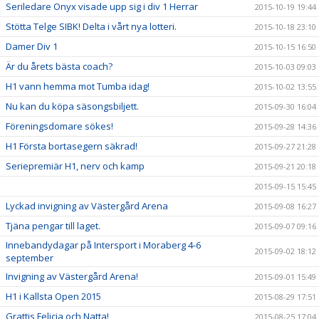
Seriledare Onyx visade upp sig i div 1 Herrar
2015-10-19 19:44
Stötta Telge SIBK! Delta i vårt nya lotteri.
2015-10-18 23:10
Damer Div 1
2015-10-15 16:50
Är du årets bästa coach?
2015-10-03 09:03
H1 vann hemma mot Tumba idag!
2015-10-02 13:55
Nu kan du köpa säsongsbiljett.
2015-09-30 16:04
Föreningsdomare sökes!
2015-09-28 14:36
H1 Första bortasegern säkrad!
2015-09-27 21:28
Seriepremiär H1, nerv och kamp
2015-09-21 20:18
2015-09-15 15:45
Lyckad invigning av Västergård Arena
2015-09-08 16:27
Tjäna pengar till laget.
2015-09-07 09:16
Innebandydagar på Intersport i Moraberg 4-6
2015-09-02 18:12
september
Invigning av Västergård Arena!
2015-09-01 15:49
H1 i Kallsta Open 2015
2015-08-29 17:51
Grattis Felicia och Natta!
2015-08-25 17:04