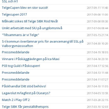
SSL och H1
TelgeCupen blev en stor succé!
2017-09-11 11:40
Telgecupen 2017
2017-09-08 11:00
Målvakt sökes till Telge SIBK Röd Nivå!
2017-09-08 09:30
Unikt arbetsätt med SIU på ungdomsnivå
2017-07-06 08:44
"Tillsammans är vi Telge"
2017-05-15 21:14
S-t kommun överlämnar pris för avancemang till SSL på
2017-04-30 10:20
Valborgsmässoafton
Pressmeddelande
2017-04-19 18:05
Vinnare i Påskäggtävlingen på Ica Maxi
2017-04-18 23:10
P03 tog Guld i Påskcupen!
2017-04-17 12:56
Pressmeddelande
2017-04-13 11:44
Pressmeddelande
2017-04-11 07:27
Påskhandla! Ditt stöd behövs!
2017-04-10 11:05
Lagavslut m/lagfest på OLearys?
2017-04-05 13:59
Match 2 i Play Off 2
2017-03-28 22:15
Telge SIBK får jämställdhetspris
2017-03-10 12:03