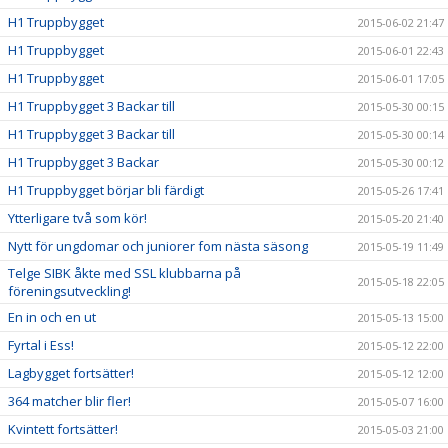
H1 Truppbygget
2015-06-02 21:47
H1 Truppbygget
2015-06-01 22:43
H1 Truppbygget
2015-06-01 17:05
H1 Truppbygget 3 Backar till
2015-05-30 00:15
H1 Truppbygget 3 Backar till
2015-05-30 00:14
H1 Truppbygget 3 Backar
2015-05-30 00:12
H1 Truppbygget börjar bli färdigt
2015-05-26 17:41
Ytterligare två som kör!
2015-05-20 21:40
Nytt för ungdomar och juniorer fom nästa säsong
2015-05-19 11:49
Telge SIBK åkte med SSL klubbarna på
2015-05-18 22:05
föreningsutveckling!
En in och en ut
2015-05-13 15:00
Fyrtal i Ess!
2015-05-12 22:00
Lagbygget fortsätter!
2015-05-12 12:00
364 matcher blir fler!
2015-05-07 16:00
Kvintett fortsätter!
2015-05-03 21:00