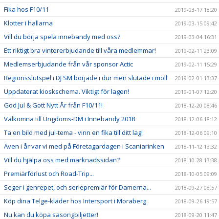
Fika hos F10/11
2019-03-17 18:20
Klotter i hallarna
2019-03-15 09:42
Vill du börja spela innebandy med oss?
2019-03-04 16:31
Ett riktigt bra vintererbjudande till våra medlemmar!
2019-02-11 23:09
Medlemserbjudande från vår sponsor Actic
2019-02-11 15:29
Regionsslutspel i DJ SM började i dur men slutade i moll
2019-02-01 13:37
Uppdaterat kioskschema. Viktigt för lagen!
2019-01-07 12:20
God Jul & Gott Nytt År från F10/11!
2018-12-20 08:46
Välkomna till Ungdoms-DM i Innebandy 2018
2018-12-06 18:12
Ta en bild med jul-tema - vinn en fika till ditt lag!
2018-12-06 09:10
Även i år var vi med på Företagardagen i Scaniarinken
2018-11-12 13:32
Vill du hjälpa oss med marknadssidan?
2018-10-28 13:38
Premiärförlust och Road-Trip...
2018-10-05 09:09
Seger i genrepet, och seriepremiär för Damerna...
2018-09-27 08:57
Köp dina Telge-kläder hos Intersport i Moraberg
2018-09-26 19:57
Nu kan du köpa säsongbiljetter!
2018-09-20 11:47