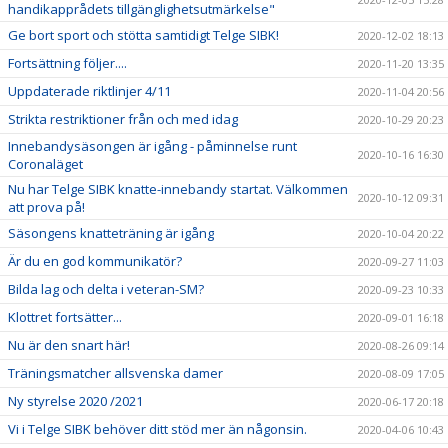
handikapprådets tillgänglighetsutmärkelse"
Ge bort sport och stötta samtidigt Telge SIBK!
2020-12-02 18:13
Fortsättning följer....
2020-11-20 13:35
Uppdaterade riktlinjer 4/11
2020-11-04 20:56
Strikta restriktioner från och med idag
2020-10-29 20:23
Innebandysäsongen är igång - påminnelse runt
2020-10-16 16:30
Coronaläget
Nu har Telge SIBK knatte-innebandy startat. Välkommen
2020-10-12 09:31
att prova på!
Säsongens knatteträning är igång
2020-10-04 20:22
Är du en god kommunikatör?
2020-09-27 11:03
Bilda lag och delta i veteran-SM?
2020-09-23 10:33
Klottret fortsätter...
2020-09-01 16:18
Nu är den snart här!
2020-08-26 09:14
Träningsmatcher allsvenska damer
2020-08-09 17:05
Ny styrelse 2020 /2021
2020-06-17 20:18
Vi i Telge SIBK behöver ditt stöd mer än någonsin.
2020-04-06 10:43