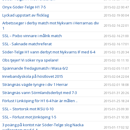
Onyx-Söder-Telge H1 7-5
2015-02-22 00:47
Lyckad uppstart av flicklag
2015-02-19 00:04
Arbetsseger i derby match mot Nykvarn i Herrarnas div
2015-02-16 22:01
1
SSL – Pixbo vinnare i målrik match
2015-02-16 21:00
SSL - Saknade matchreferat
2015-02-16 17:01
Söder-Telge H1 vann derbyt mot Nykvarns IF med 6-4
2015-02-15 20:34
Obs tjejer! Vi söker nya spelare!
2015-02-10 11:10
Spännande fredagsmatch i Wasa 6/2
2015-02-05 11:07
Innebandyskola på höstlovet 2015
2015-02-04 22:04
Strängnäs vägde tyngre i div 1 Herrar
2015-02-01 18:08
Strängnäs vann Sörmlandsderbyt med 7-3
2015-01-31 20:26
Förlust I Linköping för H1 6-4 här är målen ..
2015-01-25 18:24
SSL – Stortorsk mot IKSU 0-10
2015-01-25 09:30
SSL – Förlust mot Jönköping 1-5
2015-01-21 10:30
3 poäng på kontot när Söder-Telge slog Nacka
2015-01-17 02:52