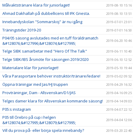
Målvaktstränare klara för juniorlaget!
2019-08-10 15:16
Ahmad Dakhallah på dubbellicens till IFK Gnesta.
2019-08-10 13:51
Innebandyskolan "Sommarskoj" är nu igång
2019-07-01 23:01
Träningstider 2019-20
2019-07-01 16:50
P04/05 säsong avslutades med en tuff föräldramatch
2019-06-20 10:46
&#128076;&#127996;&#128074;&#127995;
Telge SIBK samarbetar med "Hero Of The Talk"
2019-06-11 10:40
Telge SIBK/IBS årsmöte för säsongen 2019/2020
2019-06-10 12:52
Materialare klar för juniorlaget!
2019-05-10 19:44
Våra Parasportare behöver instruktör/tränare/ledare!
2019-05-02 09:52
Öppna träningar med Jas/HJ truppen
2019-04-29 16:32
Provträningar, Dam - Allsvenskan/D1/JAS
2019-04-16 09:25
Telges damer klara för Allsvenskan kommande säsong!
2019-04-14 09:03
P05:s instagram
2019-04-07 22:12
P05 till Örebro på cup i helgen
2019-04-04 12:06
&#128074;&#127995;&#128079;&#127995;
Vill du prova på- eller börja spela innebandy?
2019-03-20 22:40