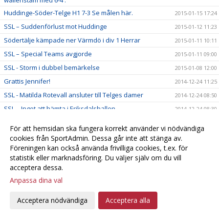
wallenstam med 6-4 .
Huddinge-Söder-Telge H1 7-3 Se målen här.
2015-01-15 17:24
SSL – Suddenförlust mot Huddinge
2015-01-12 11:23
Södertälje kämpade ner Värmdö i div 1 Herrar
2015-01-11 10:11
SSL – Special Teams avgjorde
2015-01-11 09:00
SSL - Storm i dubbel bemärkelse
2015-01-08 12:00
Grattis Jennifer!
2014-12-24 11:25
SSL - Matilda Rotevall ansluter till Telges damer
2014-12-24 08:50
SSL – Inget att hämta i Eriksdalshallen
2014-12-24 08:30
2014-12-21 19:48
För att hemsidan ska fungera korrekt använder vi nödvändiga
Vi söker volontärer!
2014-12-12 11:00
cookies från SportAdmin. Dessa går inte att stänga av.
Föreningen kan också använda frivilliga cookies, t.ex. för
H1 får med sig Två poäng från Ingarö vinst 7-8 i sd
2014-11-28 23:40
statistik eller marknadsföring. Du väljer själv om du vill
SSL - Riktigt surt i Falun
2014-11-26 16:00
acceptera dessa.
Julklappstips!
2014-11-23 20:04
Anpassa dina val
Söder-Telge H1 -Tumba Torsk i sd 8-9 men 1 poäng på
2014-11-22 13:38
kontot
Acceptera nödvändiga
Acceptera alla
SSL - Svängig match men tre poäng till slut!
2014-11-17