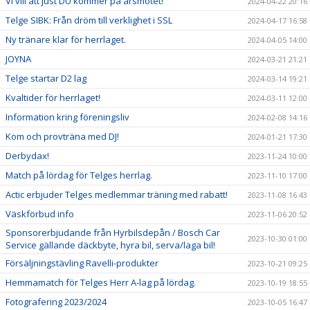
Vi vill att just DU kommer på årsmötet!
2024-04-22 20:16
Telge SIBK: Från dröm till verklighet i SSL
2024-04-17 16:58
Ny tränare klar för herrlaget.
2024-04-05 14:00
JOYNA
2024-03-21 21:21
Telge startar D2 lag
2024-03-14 19:21
Kvaltider för herrlaget!
2024-03-11 12:00
Information kring föreningsliv
2024-02-08 14:16
Kom och provträna med DJ!
2024-01-21 17:30
Derbydax!
2023-11-24 10:00
Match på lördag för Telges herrlag.
2023-11-10 17:00
Actic erbjuder Telges medlemmar träning med rabatt!
2023-11-08 16:43
Väskförbud info
2023-11-06 20:52
Sponsorerbjudande från Hyrbilsdepån / Bosch Car
2023-10-30 01:00
Service gällande däckbyte, hyra bil, serva/laga bil!
Försäljningstävling Ravelli-produkter
2023-10-21 09:25
Hemmamatch för Telges Herr A-lag på lördag.
2023-10-19 18:55
Fotografering 2023/2024
2023-10-05 16:47