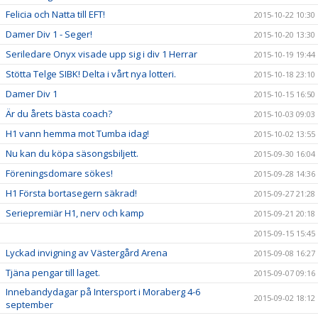
Felicia och Natta till EFT!
2015-10-22 10:30
Damer Div 1 - Seger!
2015-10-20 13:30
Seriledare Onyx visade upp sig i div 1 Herrar
2015-10-19 19:44
Stötta Telge SIBK! Delta i vårt nya lotteri.
2015-10-18 23:10
Damer Div 1
2015-10-15 16:50
Är du årets bästa coach?
2015-10-03 09:03
H1 vann hemma mot Tumba idag!
2015-10-02 13:55
Nu kan du köpa säsongsbiljett.
2015-09-30 16:04
Föreningsdomare sökes!
2015-09-28 14:36
H1 Första bortasegern säkrad!
2015-09-27 21:28
Seriepremiär H1, nerv och kamp
2015-09-21 20:18
2015-09-15 15:45
Lyckad invigning av Västergård Arena
2015-09-08 16:27
Tjäna pengar till laget.
2015-09-07 09:16
Innebandydagar på Intersport i Moraberg 4-6
2015-09-02 18:12
september