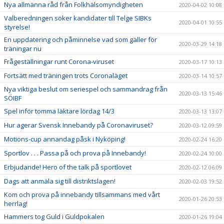
Nya allmänna råd från Folkhälsomyndigheten
2020-04-02 10:08
Valberedningen söker kandidater till Telge SIBKs
2020-04-01 10:55
styrelse!
En uppdatering och påminnelse vad som gäller för
2020-03-29 14:18
träningar nu
Frågeställningar runt Corona-viruset
2020-03-17 10:13
Fortsätt med träningen trots Coronaläget
2020-03-14 10:57
Nya viktiga beslut om seriespel och sammandrag från
2020-03-13 15:46
SÖIBF
Spel inför tomma läktare lördag 14/3
2020-03-13 13:07
Hur agerar Svensk Innebandy på Coronaviruset?
2020-03-12 09:59
Motions-cup annandag påsk i Nyköping!
2020-02-24 16:20
Sportlov . . . Passa på och prova på Innebandy!
2020-02-24 10:00
Erbjudande! Hero of the talk på sportlovet
2020-02-12 06:09
Dags att anmäla sig till distriktslagen!
2020-02-03 19:52
Kom och prova på innebandy tillsammans med vårt
2020-01-26 20:53
herrlag!
Hammers tog Guld i Guldpokalen
2020-01-26 19:04