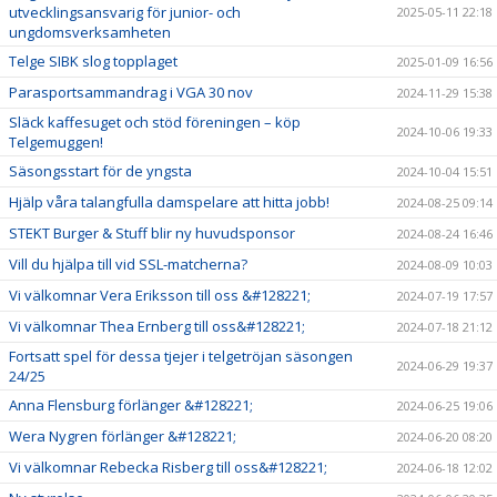
utvecklingsansvarig för junior- och
2025-05-11 22:18
ungdomsverksamheten
Telge SIBK slog topplaget
2025-01-09 16:56
Parasportsammandrag i VGA 30 nov
2024-11-29 15:38
Släck kaffesuget och stöd föreningen – köp
2024-10-06 19:33
Telgemuggen!
Säsongsstart för de yngsta
2024-10-04 15:51
Hjälp våra talangfulla damspelare att hitta jobb!
2024-08-25 09:14
STEKT Burger & Stuff blir ny huvudsponsor
2024-08-24 16:46
Vill du hjälpa till vid SSL-matcherna?
2024-08-09 10:03
Vi välkomnar Vera Eriksson till oss &#128221;
2024-07-19 17:57
Vi välkomnar Thea Ernberg till oss&#128221;
2024-07-18 21:12
Fortsatt spel för dessa tjejer i telgetröjan säsongen
2024-06-29 19:37
24/25
Anna Flensburg förlänger &#128221;
2024-06-25 19:06
Wera Nygren förlänger &#128221;
2024-06-20 08:20
Vi välkomnar Rebecka Risberg till oss&#128221;
2024-06-18 12:02