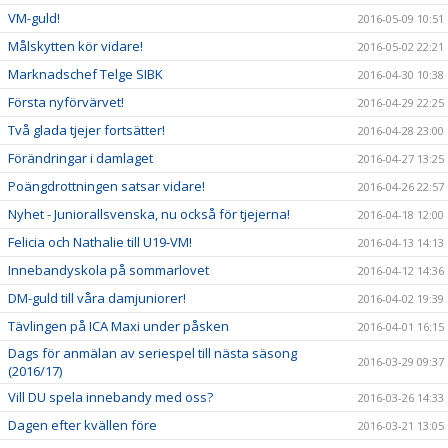
VM-guld!
2016-05-09 10:51
Målskytten kör vidare!
2016-05-02 22:21
Marknadschef Telge SIBK
2016-04-30 10:38
Första nyförvärvet!
2016-04-29 22:25
Två glada tjejer fortsätter!
2016-04-28 23:00
Förändringar i damlaget
2016-04-27 13:25
Poängdrottningen satsar vidare!
2016-04-26 22:57
Nyhet - Juniorallsvenska, nu också för tjejerna!
2016-04-18 12:00
Felicia och Nathalie till U19-VM!
2016-04-13 14:13
Innebandyskola på sommarlovet
2016-04-12 14:36
DM-guld till våra damjuniorer!
2016-04-02 19:39
Tävlingen på ICA Maxi under påsken
2016-04-01 16:15
Dags för anmälan av seriespel till nästa säsong
2016-03-29 09:37
(2016/17)
Vill DU spela innebandy med oss?
2016-03-26 14:33
Dagen efter kvällen före
2016-03-21 13:05