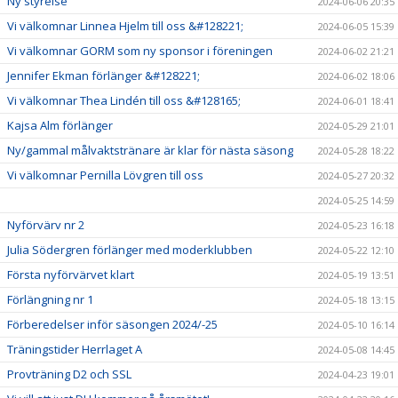
Ny styrelse
2024-06-06 20:35
Vi välkomnar Linnea Hjelm till oss &#128221;
2024-06-05 15:39
Vi välkomnar GORM som ny sponsor i föreningen
2024-06-02 21:21
Jennifer Ekman förlänger &#128221;
2024-06-02 18:06
Vi välkomnar Thea Lindén till oss &#128165;
2024-06-01 18:41
Kajsa Alm förlänger
2024-05-29 21:01
Ny/gammal målvaktstränare är klar för nästa säsong
2024-05-28 18:22
Vi välkomnar Pernilla Lövgren till oss
2024-05-27 20:32
2024-05-25 14:59
Nyförvärv nr 2
2024-05-23 16:18
Julia Södergren förlänger med moderklubben
2024-05-22 12:10
Första nyförvärvet klart
2024-05-19 13:51
Förlängning nr 1
2024-05-18 13:15
Förberedelser inför säsongen 2024/-25
2024-05-10 16:14
Träningstider Herrlaget A
2024-05-08 14:45
Provträning D2 och SSL
2024-04-23 19:01