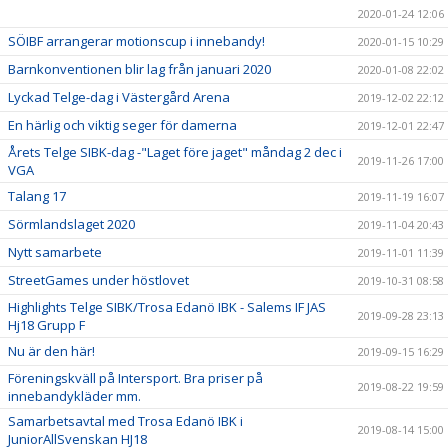
2020-01-24 12:06
SÖIBF arrangerar motionscup i innebandy!
2020-01-15 10:29
Barnkonventionen blir lag från januari 2020
2020-01-08 22:02
Lyckad Telge-dag i Västergård Arena
2019-12-02 22:12
En härlig och viktig seger för damerna
2019-12-01 22:47
Årets Telge SIBK-dag -"Laget före jaget" måndag 2 dec i
2019-11-26 17:00
VGA
Talang 17
2019-11-19 16:07
Sörmlandslaget 2020
2019-11-04 20:43
Nytt samarbete
2019-11-01 11:39
StreetGames under höstlovet
2019-10-31 08:58
Highlights Telge SIBK/Trosa Edanö IBK - Salems IF JAS
2019-09-28 23:13
Hj18 Grupp F
Nu är den här!
2019-09-15 16:29
Föreningskväll på Intersport. Bra priser på
2019-08-22 19:59
innebandykläder mm.
Samarbetsavtal med Trosa Edanö IBK i
2019-08-14 15:00
JuniorAllSvenskan HJ18