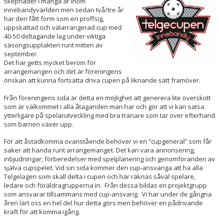
skepnader i många år inom
KÖP BILJETT
innebandyvärlden men sedan två/tre år
har den fått form som en proffsig,
uppskattad och välarrangerad cup med
LEDIGA JOBB!
40-50 deltagande lag under viktiga
säsongsupptakten runt mitten av
BILDGALLERI
september.
Det har getts mycket beröm för
arrangemangen och det är föreningens
EXTERNA LÄNKAR
önskan att kunna fortsätta driva cupen på liknande sätt framöver.
SPELA INNEBANDY I TELGE
Från föreningens sida är detta en möjlighet att generera lite överskott
som är välkommet i alla åtaganden man har och gör att vi kan satsa
ytterligare på spelarutveckling med bra tränare som tar över efterhand
som barnen växer upp.
För att åstadkomma ovanstående behöver vi en ”cupgeneral” som får
saker att hända runt arrangemanget. Det kan vara annonsering,
inbjudningar, förberedelser med spelplanering och genomföranden av
själva cupspelet. Vid sin sida kommer den cup-ansvariga att ha alla
Telgelagen som skall delta i cupen och här räknas såväl spelare,
ledare och föräldragrupperna in. Från dessa bildas en projektgrupp
som ansvarar tillsammans med cup-ansvarig. Vi har under de gångna
åren lärt oss en hel del hur detta görs men behöver en pådrivande
kraft för att komma igång.