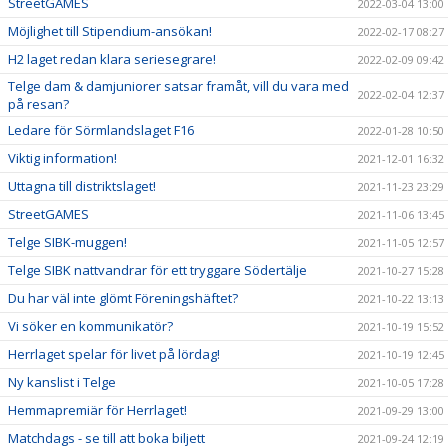
StreetGAMES
2022-03-04 13:00
Möjlighet till Stipendium-ansökan!
2022-02-17 08:27
H2 laget redan klara seriesegrare!
2022-02-09 09:42
Telge dam & damjuniorer satsar framåt, vill du vara med
2022-02-04 12:37
på resan?
Ledare för Sörmlandslaget F16
2022-01-28 10:50
Viktig information!
2021-12-01 16:32
Uttagna till distriktslaget!
2021-11-23 23:29
StreetGAMES
2021-11-06 13:45
Telge SIBK-muggen!
2021-11-05 12:57
Telge SIBK nattvandrar för ett tryggare Södertälje
2021-10-27 15:28
Du har väl inte glömt Föreningshäftet?
2021-10-22 13:13
Vi söker en kommunikatör?
2021-10-19 15:52
Herrlaget spelar för livet på lördag!
2021-10-19 12:45
Ny kanslist i Telge
2021-10-05 17:28
Hemmapremiär för Herrlaget!
2021-09-29 13:00
Matchdags - se till att boka biljett
2021-09-24 12:19