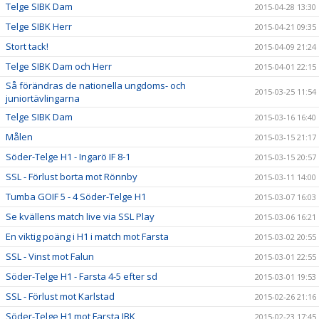
Telge SIBK Dam
2015-04-28 13:30
Telge SIBK Herr
2015-04-21 09:35
Stort tack!
2015-04-09 21:24
Telge SIBK Dam och Herr
2015-04-01 22:15
Så förändras de nationella ungdoms- och
2015-03-25 11:54
juniortävlingarna
Telge SIBK Dam
2015-03-16 16:40
Målen
2015-03-15 21:17
Söder-Telge H1 - Ingarö IF 8-1
2015-03-15 20:57
SSL - Förlust borta mot Rönnby
2015-03-11 14:00
Tumba GOIF 5 - 4 Söder-Telge H1
2015-03-07 16:03
Se kvällens match live via SSL Play
2015-03-06 16:21
En viktig poäng i H1 i match mot Farsta
2015-03-02 20:55
SSL - Vinst mot Falun
2015-03-01 22:55
Söder-Telge H1 - Farsta 4-5 efter sd
2015-03-01 19:53
SSL - Förlust mot Karlstad
2015-02-26 21:16
Söder-Telge H1 mot Farsta IBK
2015-02-23 17:45