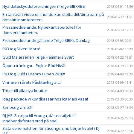
Nya dataskyddsförordningen i Telge SIBK/IBS
2018-06-01 16:56
En tänkvärt video om hur du kan stötta ditt/dina barn på
2018-05-17 11:51
rätt sätt inom idrotten!
Pressmeddelande. Ny bekant sportchef för
2018-05-10 17:17
damverksamheten.
Pressmeddelande gällande Telge SIBKs Damlag
2018-05-03 20:31
P03 tog Silver i Mora!
2018-05-02 13:28
Guld Mälarserien Telge Hammers Svart
2018-04-22 19:31
Öppna träningar - Pojkar Röd Nivå!
2018-04-19 22:39
P03 tog Guld i Örebro Cupen 2018!!
2018-04-09 19:28
Vinnaren i årets Påsktävling är...!
2018-04-09 15:41
Tröjor till alla nya knattar
2018-04-08 18:30
Idag packade vi kundkassar hos Ica Maxi Vasa!
2018-03-30 20:30
Seriesegrare x2!
2018-03-27 13:34
DJ JAS. En tripp till Arboga, där en biljett till
2018-03-25 19:10
Innebandyfesten stod på spel.
Sista seriematchen för säsongen, nu börjar kvalet i DJ
2018-03-12 16:56
JAS.