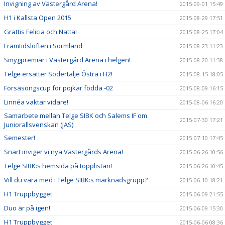
Invigning av Västergård Arena!
2015-09-01 15:49
H1 i Kallsta Open 2015
2015-08-29 17:51
Grattis Felicia och Natta!
2015-08-25 17:04
Framtidslöften i Sörmland
2015-08-23 11:23
Smygpremiär i Västergård Arena i helgen!
2015-08-20 11:38
Telge ersätter Södertälje Östra i H2!
2015-08-15 18:05
Försäsongscup för pojkar födda -02
2015-08-09 16:15
Linnéa vaktar vidare!
2015-08-06 16:20
Samarbete mellan Telge SIBK och Salems IF om
2015-07-30 17:21
Juniorallsvenskan (JAS)
Semester!
2015-07-10 17:45
Snart inviger vi nya Västergårds Arena!
2015-06-26 10:56
Telge SIBK:s hemsida på topplistan!
2015-06-26 10:45
Vill du vara med i Telge SIBK:s marknadsgrupp?
2015-06-10 18:21
H1 Truppbygget
2015-06-09 21:55
Duo är på igen!
2015-06-09 15:30
H1 Truppbygget
2015-06-06 08:36