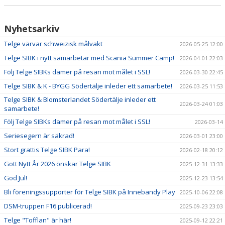
Nyhetsarkiv
Telge värvar schweizisk målvakt
2026-05-25 12:00
Telge SIBK i nytt samarbetar med Scania Summer Camp!
2026-04-01 22:03
Följ Telge SIBKs damer på resan mot målet i SSL!
2026-03-30 22:45
Telge SIBK & K - BYGG Södertälje inleder ett samarbete!
2026-03-25 11:53
Telge SIBK & Blomsterlandet Södertälje inleder ett
2026-03-24 01:03
samarbete!
Följ Telge SIBKs damer på resan mot målet i SSL!
2026-03-14
Seriesegern är säkrad!
2026-03-01 23:00
Stort grattis Telge SIBK Para!
2026-02-18 20:12
Gott Nytt År 2026 önskar Telge SIBK
2025-12-31 13:33
God Jul!
2025-12-23 13:54
Bli föreningssupporter för Telge SIBK på Innebandy Play
2025-10-06 22:08
DSM-truppen F16 publicerad!
2025-09-23 23:03
Telge "Tofflan" är här!
2025-09-12 22:21