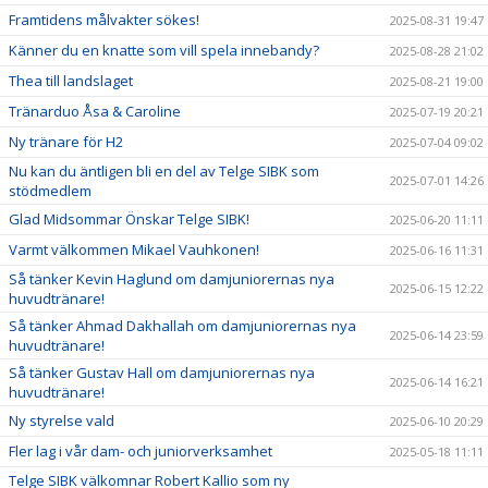
Framtidens målvakter sökes!
2025-08-31 19:47
Känner du en knatte som vill spela innebandy?
2025-08-28 21:02
Thea till landslaget
2025-08-21 19:00
Tränarduo Åsa & Caroline
2025-07-19 20:21
Ny tränare för H2
2025-07-04 09:02
Nu kan du äntligen bli en del av Telge SIBK som
2025-07-01 14:26
stödmedlem
Glad Midsommar Önskar Telge SIBK!
2025-06-20 11:11
Varmt välkommen Mikael Vauhkonen!
2025-06-16 11:31
Så tänker Kevin Haglund om damjuniorernas nya
2025-06-15 12:22
huvudtränare!
Så tänker Ahmad Dakhallah om damjuniorernas nya
2025-06-14 23:59
huvudtränare!
Så tänker Gustav Hall om damjuniorernas nya
2025-06-14 16:21
huvudtränare!
Ny styrelse vald
2025-06-10 20:29
Fler lag i vår dam- och juniorverksamhet
2025-05-18 11:11
Telge SIBK välkomnar Robert Kallio som ny