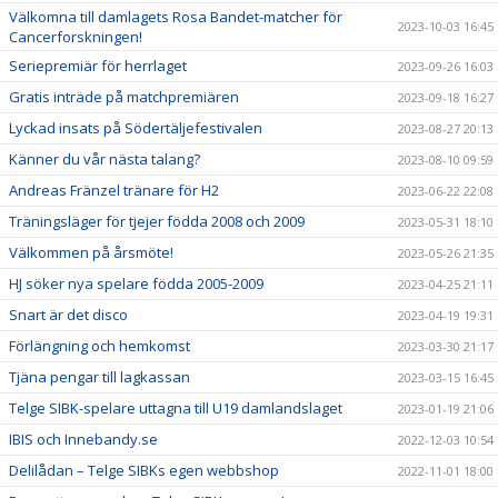
Välkomna till damlagets Rosa Bandet-matcher för
2023-10-03 16:45
Cancerforskningen!
Seriepremiär för herrlaget
2023-09-26 16:03
Gratis inträde på matchpremiären
2023-09-18 16:27
Lyckad insats på Södertäljefestivalen
2023-08-27 20:13
Känner du vår nästa talang?
2023-08-10 09:59
Andreas Fränzel tränare för H2
2023-06-22 22:08
Träningsläger för tjejer födda 2008 och 2009
2023-05-31 18:10
Välkommen på årsmöte!
2023-05-26 21:35
HJ söker nya spelare födda 2005-2009
2023-04-25 21:11
Snart är det disco
2023-04-19 19:31
Förlängning och hemkomst
2023-03-30 21:17
Tjäna pengar till lagkassan
2023-03-15 16:45
Telge SIBK-spelare uttagna till U19 damlandslaget
2023-01-19 21:06
IBIS och Innebandy.se
2022-12-03 10:54
Delilådan – Telge SIBKs egen webbshop
2022-11-01 18:00