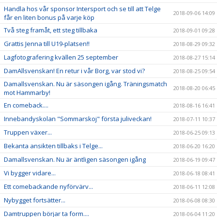
Handla hos vår sponsor Intersport och se till att Telge
2018-09-06 14:09
får en liten bonus på varje köp
Två steg framåt, ett steg tillbaka
2018-09-01 09:28
Grattis Jenna till U19-platsen!!
2018-08-29 09:32
Lagfotografering kvällen 25 september
2018-08-27 15:14
DamAllsvenskan! En retur i vår Borg, var stod vi?
2018-08-25 09:54
Damallsvenskan. Nu är säsongen igång. Träningsmatch
2018-08-20 06:45
mot Hammarby!
En comeback....
2018-08-16 16:41
Innebandyskolan "Sommarskoj" första juliveckan!
2018-07-11 10:37
Truppen växer...
2018-06-25 09:13
Bekanta ansikten tillbaks i Telge...
2018-06-20 16:20
Damallsvenskan. Nu är äntligen säsongen igång
2018-06-19 09:47
Vi bygger vidare...
2018-06-18 08:41
Ett comebackande nyförvärv...
2018-06-11 12:08
Nybygget fortsätter...
2018-06-08 08:30
Damtruppen börjar ta form....
2018-06-04 11:20