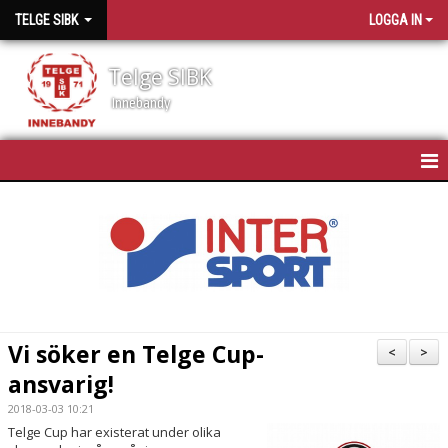
TELGE SIBK
LOGGA IN
Telge SIBK
Innebandy
HEM
NYHETER
OM TELGE SIBK
MEDLEMMAR
Vi söker en Telge Cup-
<
>
ansvarig!
SPONSORER
2018-03-03 10:21
MATCHSCHEMA
Telge Cup har existerat under olika