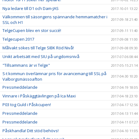
Nya ledare till D1 och Dam-JAS
2017-10-01 13:22
Välkommen till säsongens spännande hemmamatcher i
2017-09-18 21:40
SSL och H1
TelgeCupen blev en stor succé!
2017-09-11 11:40
Telgecupen 2017
2017-09-08 11:00
Målvakt sökes till Telge SIBK Röd Nivå!
2017-09-08 09:30
Unikt arbetsätt med SIU på ungdomsnivå
2017-07-06 08:44
"Tillsammans är vi Telge"
2017-05-15 21:14
S-t kommun överlämnar pris för avancemang till SSL på
2017-04-30 10:20
Valborgsmässoafton
Pressmeddelande
2017-04-19 18:05
Vinnare i Påskäggtävlingen på Ica Maxi
2017-04-18 23:10
P03 tog Guld i Påskcupen!
2017-04-17 12:56
Pressmeddelande
2017-04-13 11:44
Pressmeddelande
2017-04-11 07:27
Påskhandla! Ditt stöd behövs!
2017-04-10 11:05