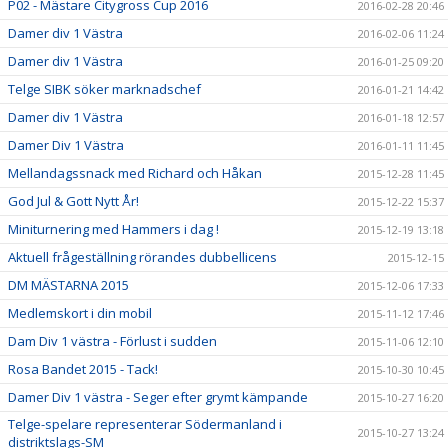
P02 - Mästare Citygross Cup 2016
2016-02-28 20:46
Damer div 1 Västra
2016-02-06 11:24
Damer div 1 Västra
2016-01-25 09:20
Telge SIBK söker marknadschef
2016-01-21 14:42
Damer div 1 Västra
2016-01-18 12:57
Damer Div 1 Västra
2016-01-11 11:45
Mellandagssnack med Richard och Håkan
2015-12-28 11:45
God Jul & Gott Nytt År!
2015-12-22 15:37
Miniturnering med Hammers i dag !
2015-12-19 13:18
Aktuell frågeställning rörandes dubbellicens
2015-12-15
DM MÄSTARNA 2015
2015-12-06 17:33
Medlemskort i din mobil
2015-11-12 17:46
Dam Div 1 västra - Förlust i sudden
2015-11-06 12:10
Rosa Bandet 2015 - Tack!
2015-10-30 10:45
Damer Div 1 västra - Seger efter grymt kämpande
2015-10-27 16:20
Telge-spelare representerar Södermanland i
2015-10-27 13:24
distriktslags-SM