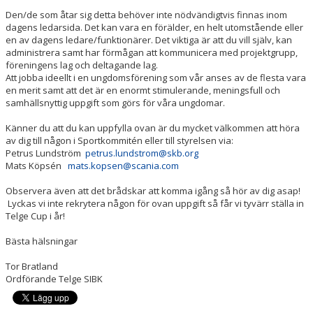
Den/de som åtar sig detta behöver inte nödvändigtvis finnas inom
dagens ledarsida. Det kan vara en förälder, en helt utomstående eller
en av dagens ledare/funktionärer. Det viktiga är att du vill själv, kan
administrera samt har förmågan att kommunicera med projektgrupp,
föreningens lag och deltagande lag.
Att jobba ideellt i en ungdomsförening som vår anses av de flesta vara
en merit samt att det är en enormt stimulerande, meningsfull och
samhällsnyttig uppgift som görs för våra ungdomar.
Känner du att du kan uppfylla ovan är du mycket välkommen att höra
av dig till någon i Sportkommitén eller till styrelsen via:
Petrus Lundström
petrus.lundstrom@skb.org
Mats Köpsén
mats.kopsen@scania.com
Observera även att det brådskar att komma igång så hör av dig asap!
Lyckas vi inte rekrytera någon för ovan uppgift så får vi tyvärr ställa in
Telge Cup i år!
Bästa hälsningar
Tor Bratland
Ordförande Telge SIBK