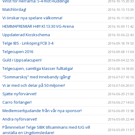
Vinst för Herrarna: 5-4 mot Huddinge
2016-10-15 20:33
Matchlördag!
2016-10-13 15:39
Vi önskar nya spelare välkomna!
2016-10-11 00:01
HEMMAPREMIÄR H4!!! Kl.13:30 VG-Arena
2016-10-09 11:42
Uppdaterad Kioskschema
2016-10-06 22:43
Telge IBS - Linköping FCB 3-4
2016-09-18 19:53
Telgecupen 2016
2016-09-08 11:04
Guld i Uppsalacupen!
2016-09-04 22:55
Telgecupen, samtliga klasser fulltaliga!
2016-08-14 18:00
"Sommarskoj" med Innebandy igång!
2016-07-07 10:16
Vi är med och delar på 50 miljoner!
2016-07-06 20:01
Sjätte nyförvärvet!
2016-06-29 21:00
Carro förlänger!
2016-06-27 14:03
Medlemserbjudande från vår nya sponsor!
2016-06-09 13:58
Andra nyförvärvet!
2016-05-09 22:44
Påminnelse! Telge SIBK tillsammans med IUG vill
2016-05-09 11:07
anställa en Ungdomsledare!