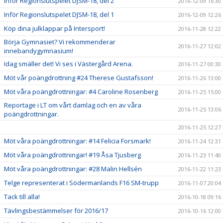
Inför Regionslutspelet DJSM-18, del 2
2016-12-09 16:30
Inför Regionslutspelet DJSM-18, del 1
2016-12-09 12:26
Köp dina julklappar på Intersport!
2016-11-28 12:22
Börja Gymnasiet? Vi rekommenderar
2016-11-27 12:02
innebandygymnasium!
Idag smäller det! Vi ses i Västergård Arena.
2016-11-27 00:30
Möt vår poängdrottning #24 Therese Gustafsson!
2016-11-26 13:00
Möt våra poängdrottningar: #4 Caroline Rosenberg
2016-11-25 15:00
Reportage i LT om vårt damlag och en av våra
2016-11-25 13:06
poängdrottningar.
2016-11-25 12:27
Möt våra poängdrottningar: #14 Felicia Forsmark!
2016-11-24 12:31
Möt våra poängdrottningar! #19 Åsa Tjusberg
2016-11-23 11:40
Möt våra poängdrottningar: #28 Malin Hellsén
2016-11-22 11:23
Telge representerat i Södermanlands F16 SM-trupp
2016-11-07 20:04
Tack till alla!
2016-10-18 09:16
Tävlingsbestämmelser för 2016/17
2016-10-16 12:00