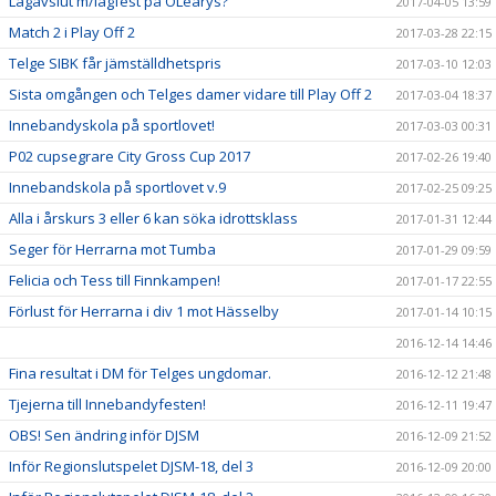
Lagavslut m/lagfest på OLearys?
2017-04-05 13:59
Match 2 i Play Off 2
2017-03-28 22:15
Telge SIBK får jämställdhetspris
2017-03-10 12:03
Sista omgången och Telges damer vidare till Play Off 2
2017-03-04 18:37
Innebandyskola på sportlovet!
2017-03-03 00:31
P02 cupsegrare City Gross Cup 2017
2017-02-26 19:40
Innebandskola på sportlovet v.9
2017-02-25 09:25
Alla i årskurs 3 eller 6 kan söka idrottsklass
2017-01-31 12:44
Seger för Herrarna mot Tumba
2017-01-29 09:59
Felicia och Tess till Finnkampen!
2017-01-17 22:55
Förlust för Herrarna i div 1 mot Hässelby
2017-01-14 10:15
2016-12-14 14:46
Fina resultat i DM för Telges ungdomar.
2016-12-12 21:48
Tjejerna till Innebandyfesten!
2016-12-11 19:47
OBS! Sen ändring inför DJSM
2016-12-09 21:52
Inför Regionslutspelet DJSM-18, del 3
2016-12-09 20:00