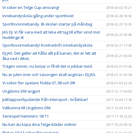
Vi söker en Telge Cup-ansvarig!
2018-03-03 10:21
Innebandyskola igång under sportlovet
2018-02-28 18:50
Sportlovsinnebandy. IB-skolan startar på måndag
2018-02-23 19:30
JAS DJ. Vi får vara med att leka ett tag till efter vinst mot
2018-02-23 09:48
Huddinge IK
Sportlovsinnebandy! Kostnadsfri innebandyskola
2018-02-21 17:50
DJ JAS. Det gäller att hålla allt på banan, det är lätt att
2018-02-21 06:43
åka ned i diket.
Trägen vinner, nu börjar vi få till det vi jobbar med.
2018-02-01 07:28
Nu är julen över och säsongen skall avgöras i DJ JAS.
2018-01-21 09:54
Vi söker fler spelare födda 07, 08 och 09!
2018-01-05 22:36
Ungdoms-DM avgjort
2017-12-11 04:00
Julklappserbjudande från Intersport - brådskar!
2017-12-06 17:18
Välkomna till Ungdoms-DM
2017-12-04 10:01
Seriespel Hammers 18/11
2017-11-18 22:26
Nu kan du köpa dina Telge-kläder online!
2017-10-23 09:10
Flickor 10/11 söker fler spelare!
2017-10-02 16:25