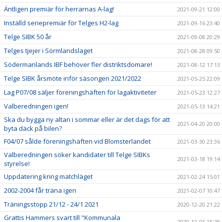
Äntligen premiär för herrarnas A-lag!
2021-09-21 12:00
Inställd seriepremiär för Telges H2-lag
2021-09-16 23:40
Telge SIBK 50 år
2021-09-08 20:29
Telges tjejer i Sörmlandslaget
2021-08-28 09:50
Södermanlands IBF behöver fler distriktsdomare!
2021-08-12 17:13
Telge SIBK årsmöte inför säsongen 2021/2022
2021-05-25 22:09
Lag P07/08 säljer föreningshäften för lagaktiviteter
2021-05-23 12:27
Valberedningen igen!
2021-05-13 14:21
Ska du bygga ny altan i sommar eller är det dags för att
2021-04-20 20:00
byta däck på bilen?
F04/07 sålde föreningshäften vid Blomsterlandet
2021-03-30 23:36
Valberedningen söker kandidater till Telge SIBKs
2021-03-18 19:14
styrelse!
Uppdatering kring matchläget
2021-02-24 15:01
2002-2004 får träna igen
2021-02-07 10:47
Träningsstopp 21/12 - 24/1 2021
2020-12-20 21:22
Grattis Hammers svart till "Kommunala
2020-12-05 15:28