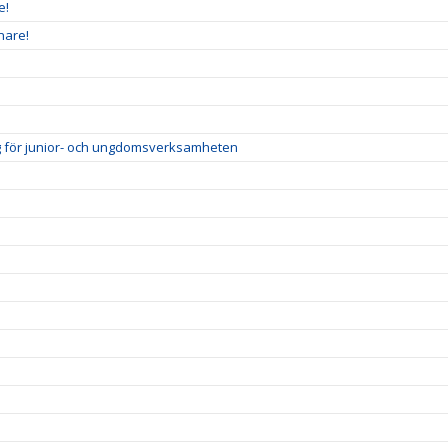
e!
nare!
ig för junior- och ungdomsverksamheten