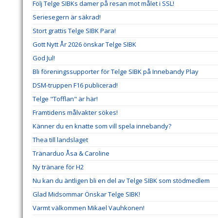
Följ Telge SIBKs damer på resan mot målet i SSL!
Seriesegern är säkrad!
Stort grattis Telge SIBK Para!
Gott Nytt År 2026 önskar Telge SIBK
God Jul!
Bli föreningssupporter för Telge SIBK på Innebandy Play
DSM-truppen F16 publicerad!
Telge "Tofflan" är här!
Framtidens målvakter sökes!
Känner du en knatte som vill spela innebandy?
Thea till landslaget
Tränarduo Åsa & Caroline
Ny tränare för H2
Nu kan du äntligen bli en del av Telge SIBK som stödmedlem
Glad Midsommar Önskar Telge SIBK!
Varmt välkommen Mikael Vauhkonen!