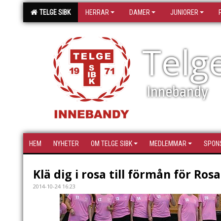
TELGE SIBK
HERRAR
DAMER
JUNIORER
Telg
Innebandy
HEM
NYHETER
OM TELGE SIBK
MEDLEMMAR
SPON
Klä dig i rosa till förmån för Ros
2014-10-24 16:23