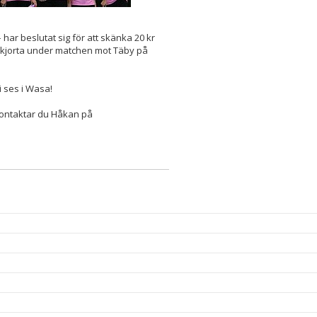
har beslutat sig för att skänka 20 kr
a/skjorta under matchen mot Täby på
i ses i Wasa!
kontaktar du Håkan på