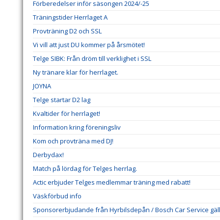
Förberedelser inför säsongen 2024/-25
Träningstider Herrlaget A
Provträning D2 och SSL
Vi vill att just DU kommer på årsmötet!
Telge SIBK: Från dröm till verklighet i SSL
Ny tränare klar för herrlaget.
JOYNA
Telge startar D2 lag
Kvaltider för herrlaget!
Information kring föreningsliv
Kom och provträna med DJ!
Derbydax!
Match på lördag för Telges herrlag.
Actic erbjuder Telges medlemmar träning med rabatt!
Väskförbud info
Sponsorerbjudande från Hyrbilsdepån / Bosch Car Service gälla