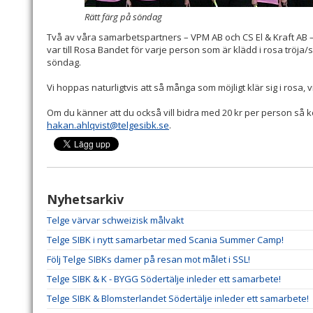
Rätt färg på söndag
Två av våra samarbetspartners – VPM AB och CS El & Kraft AB – 
var till Rosa Bandet för varje person som är klädd i rosa tröj
söndag.
Vi hoppas naturligtvis att så många som möjligt klär sig i rosa, v
Om du känner att du också vill bidra med 20 kr per person så 
hakan.ahlqvist@telgesibk.se
.
Nyhetsarkiv
Telge värvar schweizisk målvakt
Telge SIBK i nytt samarbetar med Scania Summer Camp!
Följ Telge SIBKs damer på resan mot målet i SSL!
Telge SIBK & K - BYGG Södertälje inleder ett samarbete!
Telge SIBK & Blomsterlandet Södertälje inleder ett samarbete!