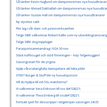
Så tänker Kevin Haglund om damjuniorernas nya huvudtränar
Så tänker Ahmad Dakhallah om damjuniorernas nya huvudträ
Så tänker Gustav Hall om damjuniorernas nya huvudtränare!
Ny styrelse vald
Fler lag i vår dam- och juniorverksamhet
Telge SIBK välkomnar Robert Kallio som ny utvecklingsansvar
Telge SIBK slog topplaget
Parasportsammandrag i VGA 30 nov
Släck kaffesuget och stöd föreningen – köp Telgemuggen!
Säsongsstart för de yngsta
Hjälp våra talangfulla damspelare att hitta jobb!
STEKT Burger & Stuff blir ny huvudsponsor
Vill du hjälpa till vid SSL-matcherna?
Vi välkomnar Vera Eriksson till oss &#128221;
Vi välkomnar Thea Ernberg till oss&#128221;
Fortsatt spel för dessa tjejer i telgetröjan säsongen 24/25