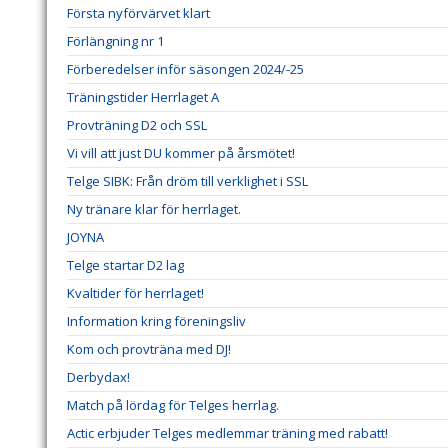
Första nyförvärvet klart
Förlängning nr 1
Förberedelser inför säsongen 2024/-25
Träningstider Herrlaget A
Provträning D2 och SSL
Vi vill att just DU kommer på årsmötet!
Telge SIBK: Från dröm till verklighet i SSL
Ny tränare klar för herrlaget.
JOYNA
Telge startar D2 lag
Kvaltider för herrlaget!
Information kring föreningsliv
Kom och provträna med DJ!
Derbydax!
Match på lördag för Telges herrlag.
Actic erbjuder Telges medlemmar träning med rabatt!