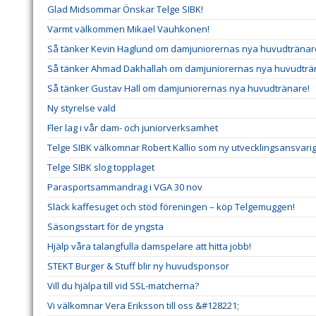
Glad Midsommar Önskar Telge SIBK!
Varmt välkommen Mikael Vauhkonen!
Så tänker Kevin Haglund om damjuniorernas nya huvudtränar
Så tänker Ahmad Dakhallah om damjuniorernas nya huvudträ
Så tänker Gustav Hall om damjuniorernas nya huvudtränare!
Ny styrelse vald
Fler lag i vår dam- och juniorverksamhet
Telge SIBK välkomnar Robert Kallio som ny utvecklingsansvar
Telge SIBK slog topplaget
Parasportsammandrag i VGA 30 nov
Släck kaffesuget och stöd föreningen – köp Telgemuggen!
Säsongsstart för de yngsta
Hjälp våra talangfulla damspelare att hitta jobb!
STEKT Burger & Stuff blir ny huvudsponsor
Vill du hjälpa till vid SSL-matcherna?
Vi välkomnar Vera Eriksson till oss &#128221;