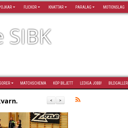
POJKAR
FLICKOR
KNATTAR
PARALAG
MOTIONSLAG
e SIBK
SORER
MATCHSCHEMA
KÖP BILJETT
LEDIGA JOBB!
BILDGALLER
kvarn.
<
>