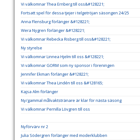
Vi välkomnar Thea Ernberg till oss&#128221;
Fortsatt spel för dessa tjejer i telgetröjan säsongen 24/25
Anna Flensburg förlänger &#128221;
Wera Nygren förlänger &#128221;
Vi välkomnar Rebecka Risberg till oss&#128221;
Ny styrelse
Vi välkomnar Linnea Hjelm till oss &#128221;
Vi välkomnar GORM som ny sponsor i föreningen
Jennifer Ekman förlänger &#128221;
Vi välkomnar Thea Lindén till oss &#128165;
Kajsa Alm förlänger
Ny/gammal målvaktstränare är klar för nästa säsong
Vi välkomnar Pernilla Lövgren till oss
Nyförvärv nr 2
Julia Södergren förlänger med moderklubben