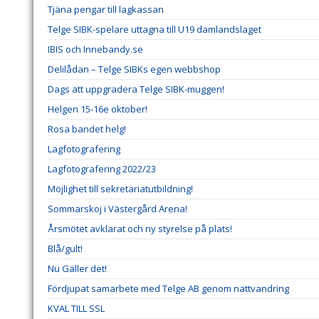
Tjäna pengar till lagkassan
Telge SIBK-spelare uttagna till U19 damlandslaget
IBIS och Innebandy.se
Delilådan – Telge SIBKs egen webbshop
Dags att uppgradera Telge SIBK-muggen!
Helgen 15-16e oktober!
Rosa bandet helg!
Lagfotografering
Lagfotografering 2022/23
Möjlighet till sekretariatutbildning!
Sommarskoj i Västergård Arena!
Årsmötet avklarat och ny styrelse på plats!
Blå/gult!
Nu Gäller det!
Fördjupat samarbete med Telge AB genom nattvandring
KVAL TILL SSL