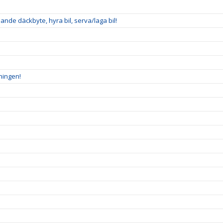
nde däckbyte, hyra bil, serva/laga bil!
ningen!