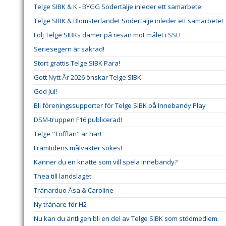
Telge SIBK & K - BYGG Södertälje inleder ett samarbete!
Telge SIBK & Blomsterlandet Södertälje inleder ett samarbete!
Följ Telge SIBKs damer på resan mot målet i SSL!
Seriesegern är säkrad!
Stort grattis Telge SIBK Para!
Gott Nytt År 2026 önskar Telge SIBK
God Jul!
Bli föreningssupporter för Telge SIBK på Innebandy Play
DSM-truppen F16 publicerad!
Telge "Tofflan" är här!
Framtidens målvakter sökes!
Känner du en knatte som vill spela innebandy?
Thea till landslaget
Tränarduo Åsa & Caroline
Ny tränare för H2
Nu kan du äntligen bli en del av Telge SIBK som stödmedlem