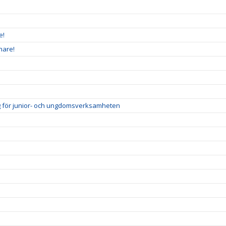
e!
nare!
ig för junior- och ungdomsverksamheten