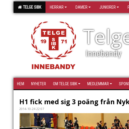
TELGE SIBK
HERRAR
DAMER
JUNIORER
Telg
Innebandy
HEM
NYHETER
OM TELGE SIBK
MEDLEMMAR
SPON
H1 fick med sig 3 poäng från Ny
2014-10-24 22:07