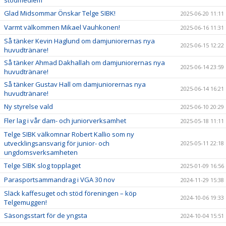
stödmedlem
Glad Midsommar Önskar Telge SIBK!
2025-06-20 11:11
Varmt välkommen Mikael Vauhkonen!
2025-06-16 11:31
Så tänker Kevin Haglund om damjuniorernas nya
2025-06-15 12:22
huvudtränare!
Så tänker Ahmad Dakhallah om damjuniorernas nya
2025-06-14 23:59
huvudtränare!
Så tänker Gustav Hall om damjuniorernas nya
2025-06-14 16:21
huvudtränare!
Ny styrelse vald
2025-06-10 20:29
Fler lag i vår dam- och juniorverksamhet
2025-05-18 11:11
Telge SIBK välkomnar Robert Kallio som ny
utvecklingsansvarig för junior- och
2025-05-11 22:18
ungdomsverksamheten
Telge SIBK slog topplaget
2025-01-09 16:56
Parasportsammandrag i VGA 30 nov
2024-11-29 15:38
Släck kaffesuget och stöd föreningen – köp
2024-10-06 19:33
Telgemuggen!
Säsongsstart för de yngsta
2024-10-04 15:51