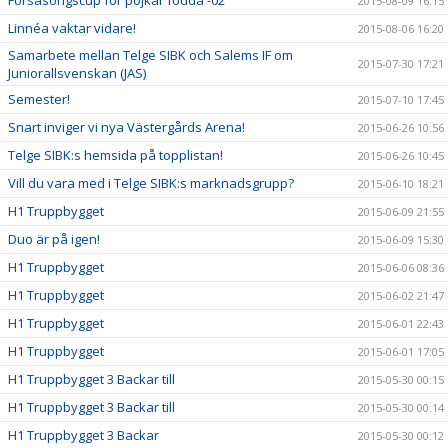
Försäsongscup för pojkar födda -02
2015-08-09 16:15
Linnéa vaktar vidare!
2015-08-06 16:20
Samarbete mellan Telge SIBK och Salems IF om
2015-07-30 17:21
Juniorallsvenskan (JAS)
Semester!
2015-07-10 17:45
Snart inviger vi nya Västergårds Arena!
2015-06-26 10:56
Telge SIBK:s hemsida på topplistan!
2015-06-26 10:45
Vill du vara med i Telge SIBK:s marknadsgrupp?
2015-06-10 18:21
H1 Truppbygget
2015-06-09 21:55
Duo är på igen!
2015-06-09 15:30
H1 Truppbygget
2015-06-06 08:36
H1 Truppbygget
2015-06-02 21:47
H1 Truppbygget
2015-06-01 22:43
H1 Truppbygget
2015-06-01 17:05
H1 Truppbygget 3 Backar till
2015-05-30 00:15
H1 Truppbygget 3 Backar till
2015-05-30 00:14
H1 Truppbygget 3 Backar
2015-05-30 00:12