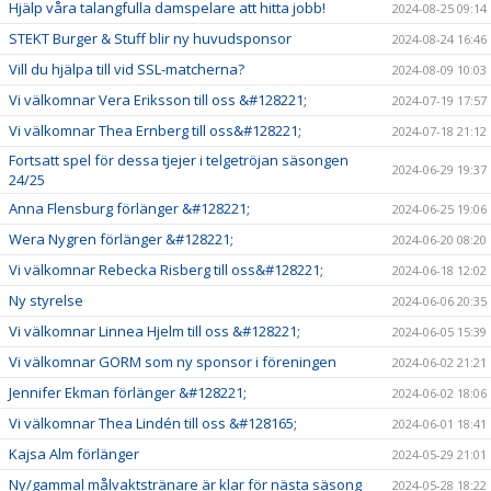
Hjälp våra talangfulla damspelare att hitta jobb!
2024-08-25 09:14
STEKT Burger & Stuff blir ny huvudsponsor
2024-08-24 16:46
Vill du hjälpa till vid SSL-matcherna?
2024-08-09 10:03
Vi välkomnar Vera Eriksson till oss &#128221;
2024-07-19 17:57
Vi välkomnar Thea Ernberg till oss&#128221;
2024-07-18 21:12
Fortsatt spel för dessa tjejer i telgetröjan säsongen
2024-06-29 19:37
24/25
Anna Flensburg förlänger &#128221;
2024-06-25 19:06
Wera Nygren förlänger &#128221;
2024-06-20 08:20
Vi välkomnar Rebecka Risberg till oss&#128221;
2024-06-18 12:02
Ny styrelse
2024-06-06 20:35
Vi välkomnar Linnea Hjelm till oss &#128221;
2024-06-05 15:39
Vi välkomnar GORM som ny sponsor i föreningen
2024-06-02 21:21
Jennifer Ekman förlänger &#128221;
2024-06-02 18:06
Vi välkomnar Thea Lindén till oss &#128165;
2024-06-01 18:41
Kajsa Alm förlänger
2024-05-29 21:01
Ny/gammal målvaktstränare är klar för nästa säsong
2024-05-28 18:22