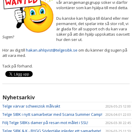
vår arrangemangsgrupp söker vi därför
KÖP BILJETT
volontärer som kan hjälpa till med detta.
LEDIGA JOBB!
Du kanske kan hjälpa till ibland eller mer
permanent, det spelar inte så stor roll, vi
är glada för all support och du kan vara
BILDGALLERI
säker på att din hjälp uppskattas oavsett
Sugen?
hur den ser ut.
EXTERNA LÄNKAR
Hör av dig till
hakan.ahlqvist@telgesibk.se
om du känner dig sugen på
att vara med.
SPELA INNEBANDY I TELGE
Tack på förhand.
Nyhetsarkiv
Telge värvar schweizisk målvakt
2026-05-25 12:00
Telge SIBK i nytt samarbetar med Scania Summer Camp!
2026-04-01 22:03
Följ Telge SIBKs damer på resan mot målet i SSL!
2026-03-30 22:45
Telge SIBK & K - BYGG Södertälje inleder ett samarbete!
2026-03-25 11:53