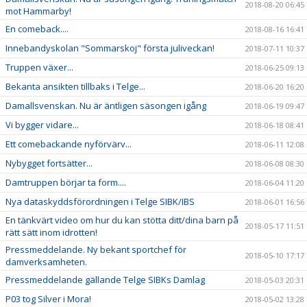
2018-08-20 06:45
mot Hammarby!
En comeback....
2018-08-16 16:41
Innebandyskolan "Sommarskoj" första juliveckan!
2018-07-11 10:37
Truppen växer...
2018-06-25 09:13
Bekanta ansikten tillbaks i Telge...
2018-06-20 16:20
Damallsvenskan. Nu är äntligen säsongen igång
2018-06-19 09:47
Vi bygger vidare...
2018-06-18 08:41
Ett comebackande nyförvärv...
2018-06-11 12:08
Nybygget fortsätter...
2018-06-08 08:30
Damtruppen börjar ta form....
2018-06-04 11:20
Nya dataskyddsförordningen i Telge SIBK/IBS
2018-06-01 16:56
En tänkvärt video om hur du kan stötta ditt/dina barn på
2018-05-17 11:51
rätt sätt inom idrotten!
Pressmeddelande. Ny bekant sportchef för
2018-05-10 17:17
damverksamheten.
Pressmeddelande gällande Telge SIBKs Damlag
2018-05-03 20:31
P03 tog Silver i Mora!
2018-05-02 13:28