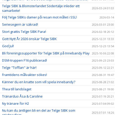
Telge SIBK & Blomsterlandet Södertälje inleder ett
2026-03-24 01:03
samarbete!
Följ Telge SIBKs damer på resan mot målet i SSL!
2026-03-14
Seriesegern är säkrad!
2026-03-01 23:00
Stort grattis Telge SIBK Para!
2026-02-18 20:12
Gott Nytt År 2026 önskar Telge SIBK
2025-12-31 13:33
God Jul!
2025-12-23 13:54
Bli föreningssupporter för Telge SIBK på Innebandy Play
2025-10-06 22:08
DSM-truppen F16 publicerad!
2025-09-23 23:03
Telge "Tofflan" är här!
2025-09-12 22:21
Framtidens målvakter sökes!
2025-08-31 19:47
Känner du en knatte som vill spela innebandy?
2025-08-28 21:02
Thea till landslaget
2025-08-21 19:00
Tränarduo Åsa & Caroline
2025-07-19 20:21
Ny tränare för H2
2025-07-04 09:02
Nu kan du äntligen bli en del av Telge SIBK som
2025-07-01 14:26