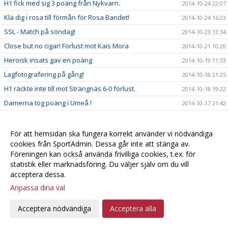
H1 fick med sig 3 poäng från Nykvarn.
2014-10-24 22:07
Klä dig i rosa till förmån för Rosa Bandet!
2014-10-24 16:23
SSL - Match på söndag!
2014-10-23 13:34
Close but no cigar! Förlust mot Kais Mora
2014-10-21 10:20
Heroisk insats gav en poäng
2014-10-19 11:33
Lagfotografering på gång!
2014-10-18 21:25
H1 räckte inte till mot Strängnäs 6-0 förlust.
2014-10-18 19:22
Damerna tog poäng i Umeå !
2014-10-17 21:42
Härlig långhelg för damlaget!
2014-10-16 10:43
Grattis Natta!
2014-10-15 21:18
För att hemsidan ska fungera korrekt använder vi nödvändiga
cookies från SportAdmin. Dessa går inte att stänga av.
Noll poäng i Jönköping
2014-10-15 13:43
Föreningen kan också använda frivilliga cookies, t.ex. för
Söder-Telge H1 -- Linköping IBK Ungdom 7 - 6
2014-10-11 22:03
statistik eller marknadsföring. Du väljer själv om du vill
Uppdaterat kioskschema nu på hemsidan
acceptera dessa.
2014-10-08 21:25
Anpassa dina val
Sara lämnar Telge
2014-10-06 20:42
H1 Fick med sig 1 poäng från Nacka
2014-10-04 18:38
Acceptera nödvändiga
Acceptera alla
H1 tog sin första 3 poängare
2014-10-01 22:07