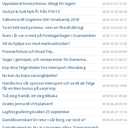
Uppdaterat kioskschema. Viktigt för lagen!
2019-01-07 12:20
God Jul & Gott Nytt År från F10/11!
2018-12-20 08:46
Välkomna till Ungdoms-DM i Innebandy 2018
2018-12-06 18:12
Ta en bild med jul-tema - vinn en fika till ditt lag!
2018-12-06 09:10
Även i år var vi med på Företagardagen i Scaniarinken
2018-11-12 13:32
Vill du hjälpa oss med marknadssidan?
2018-10-28 13:38
Premiärförlust och Road-Trip...
2018-10-05 09:09
Seger i genrepet, och seriepremiär för Damerna...
2018-09-27 08:57
Köp dina Telge-kläder hos Intersport i Moraberg
2018-09-26 19:57
Nu kan du köpa säsongbiljetter!
2018-09-20 11:47
Handla hos vår sponsor Intersport och se till att Telge
2018-09-06 14:09
får en liten bonus på varje köp
Två steg framåt, ett steg tillbaka
2018-09-01 09:28
Grattis Jenna till U19-platsen!!
2018-08-29 09:32
Lagfotografering kvällen 25 september
2018-08-27 15:14
DamAllsvenskan! En retur i vår Borg, var stod vi?
2018-08-25 09:54
Damallsvenskan. Nu är säsongen igång. Träningsmatch