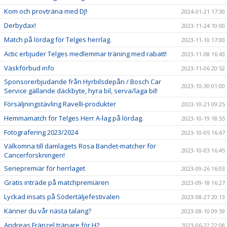
Kom och provträna med DJ!
2024-01-21 17:30
Derbydax!
2023-11-24 10:00
Match på lördag för Telges herrlag.
2023-11-10 17:00
Actic erbjuder Telges medlemmar träning med rabatt!
2023-11-08 16:43
Väskförbud info
2023-11-06 20:52
Sponsorerbjudande från Hyrbilsdepån / Bosch Car
2023-10-30 01:00
Service gällande däckbyte, hyra bil, serva/laga bil!
Försäljningstävling Ravelli-produkter
2023-10-21 09:25
Hemmamatch för Telges Herr A-lag på lördag.
2023-10-19 18:55
Fotografering 2023/2024
2023-10-05 16:47
Välkomna till damlagets Rosa Bandet-matcher för
2023-10-03 16:45
Cancerforskningen!
Seriepremiär för herrlaget
2023-09-26 16:03
Gratis inträde på matchpremiären
2023-09-18 16:27
Lyckad insats på Södertäljefestivalen
2023-08-27 20:13
Känner du vår nästa talang?
2023-08-10 09:59
Andreas Fränzel tränare för H2
2023-06-22 22:08