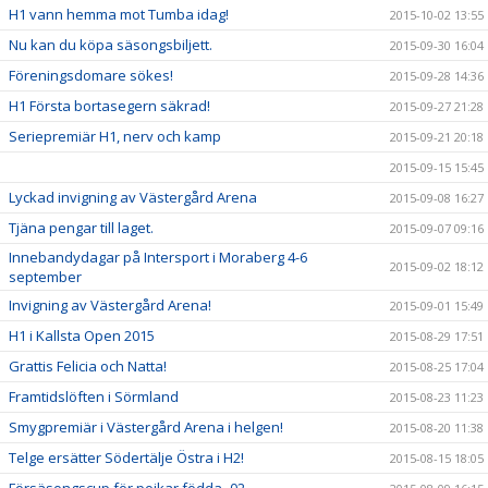
H1 vann hemma mot Tumba idag!
2015-10-02 13:55
Nu kan du köpa säsongsbiljett.
2015-09-30 16:04
Föreningsdomare sökes!
2015-09-28 14:36
H1 Första bortasegern säkrad!
2015-09-27 21:28
Seriepremiär H1, nerv och kamp
2015-09-21 20:18
2015-09-15 15:45
Lyckad invigning av Västergård Arena
2015-09-08 16:27
Tjäna pengar till laget.
2015-09-07 09:16
Innebandydagar på Intersport i Moraberg 4-6
2015-09-02 18:12
september
Invigning av Västergård Arena!
2015-09-01 15:49
H1 i Kallsta Open 2015
2015-08-29 17:51
Grattis Felicia och Natta!
2015-08-25 17:04
Framtidslöften i Sörmland
2015-08-23 11:23
Smygpremiär i Västergård Arena i helgen!
2015-08-20 11:38
Telge ersätter Södertälje Östra i H2!
2015-08-15 18:05