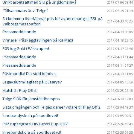
Unikt arbetsätt med SIU på ungdomsnivå
2017-07-06 08:44
"Tillsammans är vi Telge"
2017-05-15 21:14
S-t kommun överlämnar pris för avancemang till SSL på
2017-04-30 10:20
Valborgsmässoafton
Pressmeddelande
2017-04-19 18:05
Vinnare i Påskäggtävlingen på Ica Maxi
2017-04-18 23:10
P03 tog Guld i Påskcupen!
2017-04-17 12:56
Pressmeddelande
2017-04-13 11:44
Pressmeddelande
2017-04-11 07:27
Påskhandla! Ditt stöd behövs!
2017-04-10 11:05
Lagavslut m/lagfest på OLearys?
2017-04-05 13:59
Match 2 i Play Off 2
2017-03-28 22:15
Telge SIBK får jämställdhetspris
2017-03-10 12:03
Sista omgången och Telges damer vidare till Play Off 2
2017-03-04 18:37
Innebandyskola på sportlovet!
2017-03-03 00:31
P02 cupsegrare City Gross Cup 2017
2017-02-26 19:40
Innebandskola på sportlovet v.9
2017-02-25 09:25