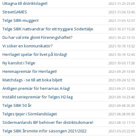
Uttagna till distriktslaget!
2021-11-23 23:29
StreetGAMES
2021-11-06 13:45
Telge SIBK-muggen!
2021-11-05 12:57
Telge SIBK nattvandrar för ett tryggare Södertälje
2021-10-27 15:28
Du har väl inte glömt Föreningshäftet?
2021-10-22 13:13
Vi söker en kommunikatör?
2021-10-19 15:52
Herrlaget spelar för livet på lördag!
2021-10-19 12:45
Ny kanslist i Telge
2021-10-05 17:28
Hemmapremiär för Herrlaget!
2021-09-29 13:00
Matchdags - se till att boka biljett
2021-09-24 12:19
Äntligen premiär för herrarnas A-lag!
2021-09-21 12:00
Inställd seriepremiär för Telges H2-lag
2021-09-16 23:40
Telge SIBK 50 år
2021-09-08 20:29
Telges tjejer i Sörmlandslaget
2021-08-28 09:50
Södermanlands IBF behöver fler distriktsdomare!
2021-08-12 17:13
Telge SIBK årsmöte inför säsongen 2021/2022
2021-05-25 22:09