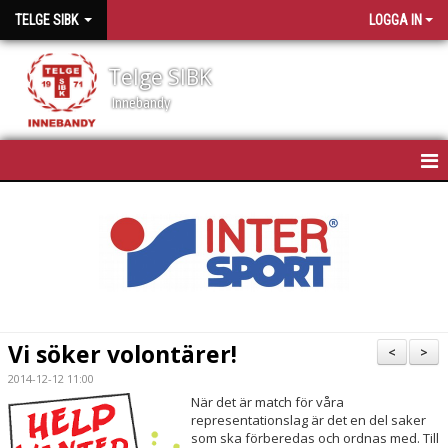
TELGE SIBK
LOGGA IN
Telge SIBK
Innebandy
HEM
NYHETER
OM TELGE SIBK
MEDLEMMAR
Vi söker volontärer!
<
>
SPONSORER
2014-12-12 11:00
När det är match för våra
representationslag är det en del saker
MATCHSCHEMA
som ska förberedas och ordnas med. Till