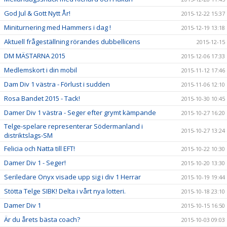
God Jul & Gott Nytt År!
2015-12-22 15:37
Miniturnering med Hammers i dag !
2015-12-19 13:18
Aktuell frågeställning rörandes dubbellicens
2015-12-15
DM MÄSTARNA 2015
2015-12-06 17:33
Medlemskort i din mobil
2015-11-12 17:46
Dam Div 1 västra - Förlust i sudden
2015-11-06 12:10
Rosa Bandet 2015 - Tack!
2015-10-30 10:45
Damer Div 1 västra - Seger efter grymt kämpande
2015-10-27 16:20
Telge-spelare representerar Södermanland i
2015-10-27 13:24
distriktslags-SM
Felicia och Natta till EFT!
2015-10-22 10:30
Damer Div 1 - Seger!
2015-10-20 13:30
Seriledare Onyx visade upp sig i div 1 Herrar
2015-10-19 19:44
Stötta Telge SIBK! Delta i vårt nya lotteri.
2015-10-18 23:10
Damer Div 1
2015-10-15 16:50
Är du årets bästa coach?
2015-10-03 09:03