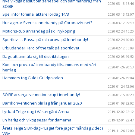
Nya viktiga beslut om seriespel och sammandrag från
2020-03-13 15:46
SÖIBF
Spel inför tomma läktare lördag 14/3
2020-03-13 13:07
Hur agerar Svensk Innebandy på Coronaviruset?
2020-03-12 09:59
Motions-cup annandag påsk i Nyköping!
2020-02-24 16:20
Sportlov . . . Passa på och prova på Innebandy!
2020-02-24 10:00
Erbjudande! Hero of the talk på sportlovet
2020-02-12 06:09
Dags att anmäla sig till distriktslagen!
2020-02-03 19:52
Kom och prova på innebandy tillsammans med vårt
2020-01-26 20:53
herrlag!
Hammers tog Guld i Guldpokalen
2020-01-26 19:04
2020-01-24 12:06
SÖIBF arrangerar motionscup i innebandy!
2020-01-15 10:29
Barnkonventionen blir lag från januari 2020
2020-01-08 22:02
Lyckad Telge-dag i Västergård Arena
2019-12-02 22:12
En härlig och viktig seger för damerna
2019-12-01 22:47
Årets Telge SIBK-dag -"Laget före jaget" måndag 2 dec i
2019-11-26 17:00
VGA