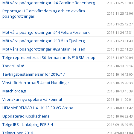
Möt våra poängdrottningar: #4 Caroline Rosenberg
2016-11-25 15:00
Reportage i LT om vårt damlag och en av våra
2016-11-25 13:06
poängdrottningar.
2016-11-25 12:27
Möt våra poängdrottningar: #14 Felicia Forsmark!
2016-11-24 12:31
Möt våra poängdrottningar! #19 Åsa Tjusberg
2016-11-23 11:40
Möt våra poängdrottningar: #28 Malin Hellsén
2016-11-22 11:23
Telge representerat i Södermanlands F16 SM-trupp
2016-11-07 20:04
Tack till alla!
2016-10-18 09:16
Tävlingsbestämmelser för 2016/17
2016-10-16 12:00
Vinst för Herrarna: 5-4 mot Huddinge
2016-10-15 20:33
Matchlördag!
2016-10-13 15:39
Vi önskar nya spelare välkomna!
2016-10-11 00:01
HEMMAPREMIÄR H4!!! Kl.13:30 VG-Arena
2016-10-09 11:42
Uppdaterad Kioskschema
2016-10-06 22:43
Telge IBS - Linköping FCB 3-4
2016-09-18 19:53
Telgecupen 2016
2016-09-08 11:04