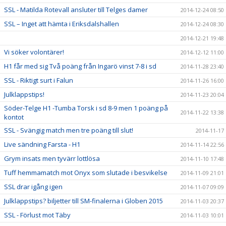
SSL - Matilda Rotevall ansluter till Telges damer
2014-12-24 08:50
SSL – Inget att hämta i Eriksdalshallen
2014-12-24 08:30
2014-12-21 19:48
Vi söker volontärer!
2014-12-12 11:00
H1 får med sig Två poäng från Ingarö vinst 7-8 i sd
2014-11-28 23:40
SSL - Riktigt surt i Falun
2014-11-26 16:00
Julklappstips!
2014-11-23 20:04
Söder-Telge H1 -Tumba Torsk i sd 8-9 men 1 poäng på
2014-11-22 13:38
kontot
SSL - Svängig match men tre poäng till slut!
2014-11-17
Live sändning Farsta - H1
2014-11-14 22:56
Grym insats men tyvärr lottlösa
2014-11-10 17:48
Tuff hemmamatch mot Onyx som slutade i besvikelse
2014-11-09 21:01
SSL drar igång igen
2014-11-07 09:09
Julklappstips? biljetter till SM-finalerna i Globen 2015
2014-11-03 20:37
SSL - Förlust mot Täby
2014-11-03 10:01