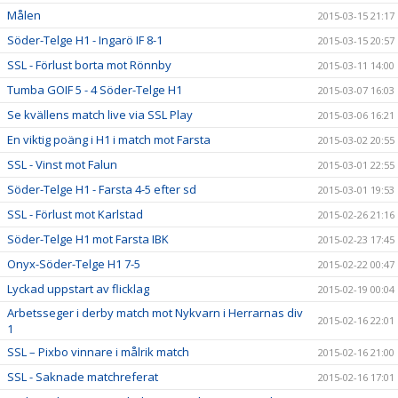
Målen
2015-03-15 21:17
Söder-Telge H1 - Ingarö IF 8-1
2015-03-15 20:57
SSL - Förlust borta mot Rönnby
2015-03-11 14:00
Tumba GOIF 5 - 4 Söder-Telge H1
2015-03-07 16:03
Se kvällens match live via SSL Play
2015-03-06 16:21
En viktig poäng i H1 i match mot Farsta
2015-03-02 20:55
SSL - Vinst mot Falun
2015-03-01 22:55
Söder-Telge H1 - Farsta 4-5 efter sd
2015-03-01 19:53
SSL - Förlust mot Karlstad
2015-02-26 21:16
Söder-Telge H1 mot Farsta IBK
2015-02-23 17:45
Onyx-Söder-Telge H1 7-5
2015-02-22 00:47
Lyckad uppstart av flicklag
2015-02-19 00:04
Arbetsseger i derby match mot Nykvarn i Herrarnas div
2015-02-16 22:01
1
SSL – Pixbo vinnare i målrik match
2015-02-16 21:00
SSL - Saknade matchreferat
2015-02-16 17:01