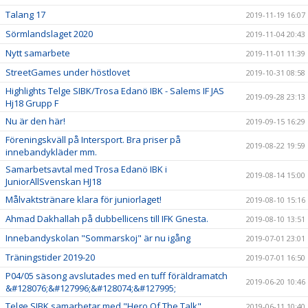
Talang 17
2019-11-19 16:07
Sörmlandslaget 2020
2019-11-04 20:43
Nytt samarbete
2019-11-01 11:39
StreetGames under höstlovet
2019-10-31 08:58
Highlights Telge SIBK/Trosa Edanö IBK - Salems IF JAS
2019-09-28 23:13
Hj18 Grupp F
Nu är den här!
2019-09-15 16:29
Föreningskväll på Intersport. Bra priser på
2019-08-22 19:59
innebandykläder mm.
Samarbetsavtal med Trosa Edanö IBK i
2019-08-14 15:00
JuniorAllSvenskan HJ18
Målvaktstränare klara för juniorlaget!
2019-08-10 15:16
Ahmad Dakhallah på dubbellicens till IFK Gnesta.
2019-08-10 13:51
Innebandyskolan "Sommarskoj" är nu igång
2019-07-01 23:01
Träningstider 2019-20
2019-07-01 16:50
P04/05 säsong avslutades med en tuff föräldramatch
2019-06-20 10:46
&#128076;&#127996;&#128074;&#127995;
Telge SIBK samarbetar med "Hero Of The Talk"
2019-06-11 10:40