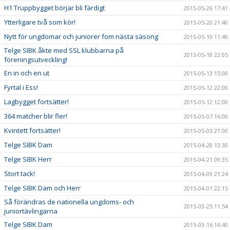
H1 Truppbygget börjar bli färdigt
2015-05-26 17:41
Ytterligare två som kör!
2015-05-20 21:40
Nytt för ungdomar och juniorer fom nästa säsong
2015-05-19 11:49
Telge SIBK åkte med SSL klubbarna på
2015-05-18 22:05
föreningsutveckling!
En in och en ut
2015-05-13 15:00
Fyrtal i Ess!
2015-05-12 22:00
Lagbygget fortsätter!
2015-05-12 12:00
364 matcher blir fler!
2015-05-07 16:00
Kvintett fortsätter!
2015-05-03 21:00
Telge SIBK Dam
2015-04-28 13:30
Telge SIBK Herr
2015-04-21 09:35
Stort tack!
2015-04-09 21:24
Telge SIBK Dam och Herr
2015-04-01 22:15
Så förändras de nationella ungdoms- och
2015-03-25 11:54
juniortävlingarna
Telge SIBK Dam
2015-03-16 16:40