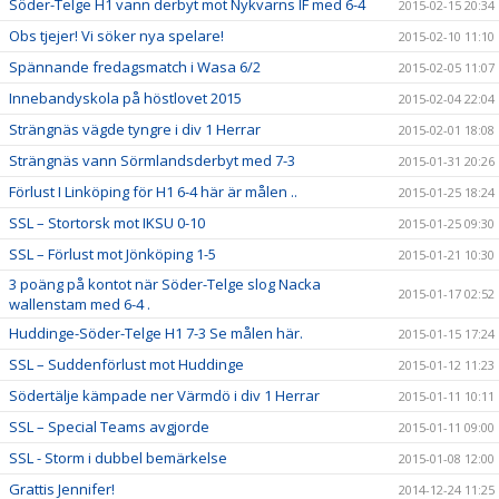
Söder-Telge H1 vann derbyt mot Nykvarns IF med 6-4
2015-02-15 20:34
Obs tjejer! Vi söker nya spelare!
2015-02-10 11:10
Spännande fredagsmatch i Wasa 6/2
2015-02-05 11:07
Innebandyskola på höstlovet 2015
2015-02-04 22:04
Strängnäs vägde tyngre i div 1 Herrar
2015-02-01 18:08
Strängnäs vann Sörmlandsderbyt med 7-3
2015-01-31 20:26
Förlust I Linköping för H1 6-4 här är målen ..
2015-01-25 18:24
SSL – Stortorsk mot IKSU 0-10
2015-01-25 09:30
SSL – Förlust mot Jönköping 1-5
2015-01-21 10:30
3 poäng på kontot när Söder-Telge slog Nacka
2015-01-17 02:52
wallenstam med 6-4 .
Huddinge-Söder-Telge H1 7-3 Se målen här.
2015-01-15 17:24
SSL – Suddenförlust mot Huddinge
2015-01-12 11:23
Södertälje kämpade ner Värmdö i div 1 Herrar
2015-01-11 10:11
SSL – Special Teams avgjorde
2015-01-11 09:00
SSL - Storm i dubbel bemärkelse
2015-01-08 12:00
Grattis Jennifer!
2014-12-24 11:25