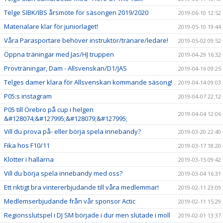
Telge SIBK/IBS årsmöte för säsongen 2019/2020
2019-06-10 12:52
Materialare klar för juniorlaget!
2019-05-10 19:44
Våra Parasportare behöver instruktör/tränare/ledare!
2019-05-02 09:52
Öppna träningar med Jas/HJ truppen
2019-04-29 16:32
Provträningar, Dam - Allsvenskan/D1/JAS
2019-04-16 09:25
Telges damer klara för Allsvenskan kommande säsong!
2019-04-14 09:03
P05:s instagram
2019-04-07 22:12
P05 till Örebro på cup i helgen
2019-04-04 12:06
&#128074;&#127995;&#128079;&#127995;
Vill du prova på- eller börja spela innebandy?
2019-03-20 22:40
Fika hos F10/11
2019-03-17 18:20
Klotter i hallarna
2019-03-15 09:42
Vill du börja spela innebandy med oss?
2019-03-04 16:31
Ett riktigt bra vintererbjudande till våra medlemmar!
2019-02-11 23:09
Medlemserbjudande från vår sponsor Actic
2019-02-11 15:29
Regionsslutspel i DJ SM började i dur men slutade i moll
2019-02-01 13:37