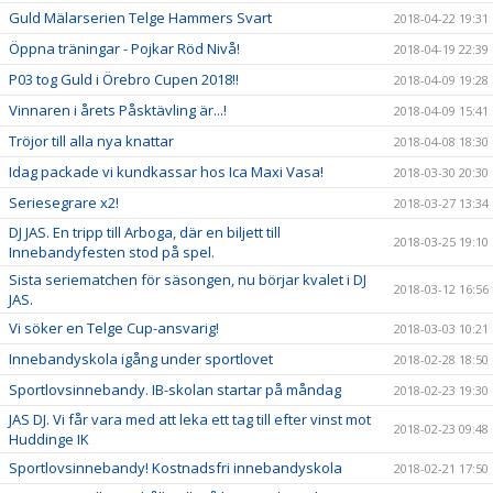
Guld Mälarserien Telge Hammers Svart
2018-04-22 19:31
Öppna träningar - Pojkar Röd Nivå!
2018-04-19 22:39
P03 tog Guld i Örebro Cupen 2018!!
2018-04-09 19:28
Vinnaren i årets Påsktävling är...!
2018-04-09 15:41
Tröjor till alla nya knattar
2018-04-08 18:30
Idag packade vi kundkassar hos Ica Maxi Vasa!
2018-03-30 20:30
Seriesegrare x2!
2018-03-27 13:34
DJ JAS. En tripp till Arboga, där en biljett till
2018-03-25 19:10
Innebandyfesten stod på spel.
Sista seriematchen för säsongen, nu börjar kvalet i DJ
2018-03-12 16:56
JAS.
Vi söker en Telge Cup-ansvarig!
2018-03-03 10:21
Innebandyskola igång under sportlovet
2018-02-28 18:50
Sportlovsinnebandy. IB-skolan startar på måndag
2018-02-23 19:30
JAS DJ. Vi får vara med att leka ett tag till efter vinst mot
2018-02-23 09:48
Huddinge IK
Sportlovsinnebandy! Kostnadsfri innebandyskola
2018-02-21 17:50