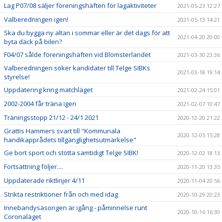
Lag P07/08 säljer föreningshäften för lagaktiviteter
2021-05-23 12:27
Valberedningen igen!
2021-05-13 14:21
Ska du bygga ny altan i sommar eller är det dags för att
2021-04-20 20:00
byta däck på bilen?
F04/07 sålde föreningshäften vid Blomsterlandet
2021-03-30 23:36
Valberedningen söker kandidater till Telge SIBKs
2021-03-18 19:14
styrelse!
Uppdatering kring matchläget
2021-02-24 15:01
2002-2004 får träna igen
2021-02-07 10:47
Träningsstopp 21/12 - 24/1 2021
2020-12-20 21:22
Grattis Hammers svart till "Kommunala
2020-12-05 15:28
handikapprådets tillgänglighetsutmärkelse"
Ge bort sport och stötta samtidigt Telge SIBK!
2020-12-02 18:13
Fortsättning följer....
2020-11-20 13:35
Uppdaterade riktlinjer 4/11
2020-11-04 20:56
Strikta restriktioner från och med idag
2020-10-29 20:23
Innebandysäsongen är igång - påminnelse runt
2020-10-16 16:30
Coronaläget