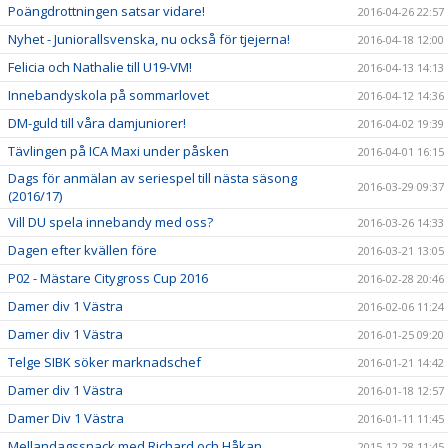
Poängdrottningen satsar vidare!
2016-04-26 22:57
Nyhet - Juniorallsvenska, nu också för tjejerna!
2016-04-18 12:00
Felicia och Nathalie till U19-VM!
2016-04-13 14:13
Innebandyskola på sommarlovet
2016-04-12 14:36
DM-guld till våra damjuniorer!
2016-04-02 19:39
Tävlingen på ICA Maxi under påsken
2016-04-01 16:15
Dags för anmälan av seriespel till nästa säsong
2016-03-29 09:37
(2016/17)
Vill DU spela innebandy med oss?
2016-03-26 14:33
Dagen efter kvällen före
2016-03-21 13:05
P02 - Mästare Citygross Cup 2016
2016-02-28 20:46
Damer div 1 Västra
2016-02-06 11:24
Damer div 1 Västra
2016-01-25 09:20
Telge SIBK söker marknadschef
2016-01-21 14:42
Damer div 1 Västra
2016-01-18 12:57
Damer Div 1 Västra
2016-01-11 11:45
Mellandagssnack med Richard och Håkan
2015-12-28 11:45