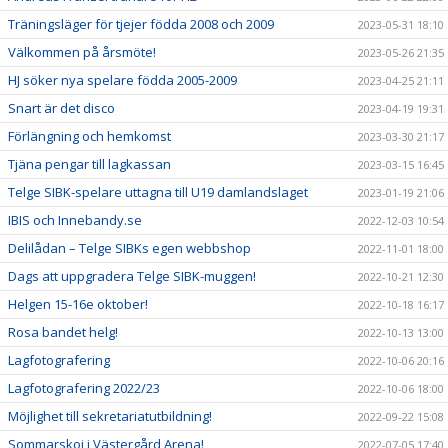
Träningsläger för tjejer födda 2008 och 2009
2023-05-31 18:10
Välkommen på årsmöte!
2023-05-26 21:35
HJ söker nya spelare födda 2005-2009
2023-04-25 21:11
Snart är det disco
2023-04-19 19:31
Förlängning och hemkomst
2023-03-30 21:17
Tjäna pengar till lagkassan
2023-03-15 16:45
Telge SIBK-spelare uttagna till U19 damlandslaget
2023-01-19 21:06
IBIS och Innebandy.se
2022-12-03 10:54
Delilådan – Telge SIBKs egen webbshop
2022-11-01 18:00
Dags att uppgradera Telge SIBK-muggen!
2022-10-21 12:30
Helgen 15-16e oktober!
2022-10-18 16:17
Rosa bandet helg!
2022-10-13 13:00
Lagfotografering
2022-10-06 20:16
Lagfotografering 2022/23
2022-10-06 18:00
Möjlighet till sekretariatutbildning!
2022-09-22 15:08
Sommarskoj i Västergård Arena!
2022-07-05 17:40