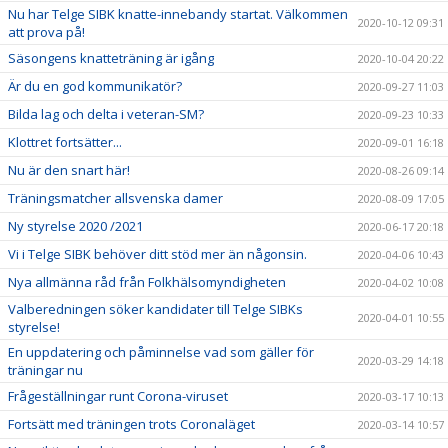
Nu har Telge SIBK knatte-innebandy startat. Välkommen
2020-10-12 09:31
att prova på!
Säsongens knatteträning är igång
2020-10-04 20:22
Är du en god kommunikatör?
2020-09-27 11:03
Bilda lag och delta i veteran-SM?
2020-09-23 10:33
Klottret fortsätter...
2020-09-01 16:18
Nu är den snart här!
2020-08-26 09:14
Träningsmatcher allsvenska damer
2020-08-09 17:05
Ny styrelse 2020 /2021
2020-06-17 20:18
Vi i Telge SIBK behöver ditt stöd mer än någonsin.
2020-04-06 10:43
Nya allmänna råd från Folkhälsomyndigheten
2020-04-02 10:08
Valberedningen söker kandidater till Telge SIBKs
2020-04-01 10:55
styrelse!
En uppdatering och påminnelse vad som gäller för
2020-03-29 14:18
träningar nu
Frågeställningar runt Corona-viruset
2020-03-17 10:13
Fortsätt med träningen trots Coronaläget
2020-03-14 10:57