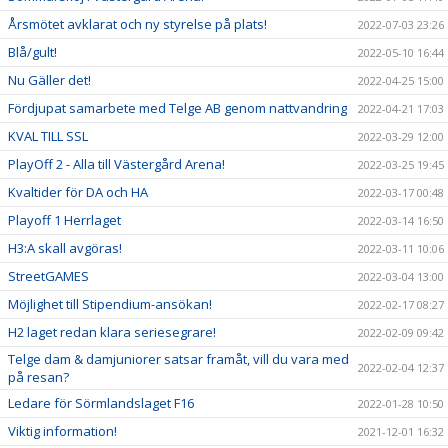
Årsmötet avklarat och ny styrelse på plats!
2022-07-03 23:26
Blå/gult!
2022-05-10 16:44
Nu Gäller det!
2022-04-25 15:00
Fördjupat samarbete med Telge AB genom nattvandring
2022-04-21 17:03
KVAL TILL SSL
2022-03-29 12:00
PlayOff 2 - Alla till Västergård Arena!
2022-03-25 19:45
Kvaltider för DA och HA
2022-03-17 00:48
Playoff 1 Herrlaget
2022-03-14 16:50
H3:A skall avgöras!
2022-03-11 10:06
StreetGAMES
2022-03-04 13:00
Möjlighet till Stipendium-ansökan!
2022-02-17 08:27
H2 laget redan klara seriesegrare!
2022-02-09 09:42
Telge dam & damjuniorer satsar framåt, vill du vara med
2022-02-04 12:37
på resan?
Ledare för Sörmlandslaget F16
2022-01-28 10:50
Viktig information!
2021-12-01 16:32