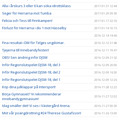
Alla i årskurs 3 eller 6 kan söka idrottsklass
2017-01-31 12:44
Seger för Herrarna mot Tumba
2017-01-29 09:59
Felicia och Tess till Finnkampen!
2017-01-17 22:55
Förlust för Herrarna i div 1 mot Hässelby
2017-01-14 10:15
2016-12-14 14:46
Fina resultat i DM för Telges ungdomar.
2016-12-12 21:48
Tjejerna till Innebandyfesten!
2016-12-11 19:47
OBS! Sen ändring inför DJSM
2016-12-09 21:52
Inför Regionslutspelet DJSM-18, del 3
2016-12-09 20:00
Inför Regionslutspelet DJSM-18, del 2
2016-12-09 16:30
Inför Regionslutspelet DJSM-18, del 1
2016-12-09 12:26
Köp dina julklappar på Intersport!
2016-11-28 12:22
Börja Gymnasiet? Vi rekommenderar
2016-11-27 12:02
innebandygymnasium!
Idag smäller det! Vi ses i Västergård Arena.
2016-11-27 00:30
Möt vår poängdrottning #24 Therese Gustafsson!
2016-11-26 13:00