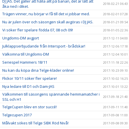
DJ JAS. Det gäller att hålla allt på banan, det är lätt att
2018-02-21 06:43
åka ned i diket.
Trägen vinner, nu börjar vi få till det vi jobbar med.
2018-02-01 07:28
Nu är julen över och säsongen skall avgöras i DJ JAS.
2018-01-21 09:54
Vi söker fler spelare födda 07, 08 och 09!
2018-01-05 22:36
Ungdoms-DM avgjort
2017-12-11 04:00
Julklappserbjudande från Intersport - brådskar!
2017-12-06 17:18
Välkomna till Ungdoms-DM
2017-12-04 10:01
Seriespel Hammers 18/11
2017-11-18 22:26
Nu kan du köpa dina Telge-kläder online!
2017-10-23 09:10
Flickor 10/11 söker fler spelare!
2017-10-02 16:25
Nya ledare till D1 och Dam-JAS
2017-10-01 13:22
Välkommen till säsongens spännande hemmamatcher i
2017-09-18 21:40
SSL och H1
TelgeCupen blev en stor succé!
2017-09-11 11:40
Telgecupen 2017
2017-09-08 11:00
Målvakt sökes till Telge SIBK Röd Nivå!
2017-09-08 09:30