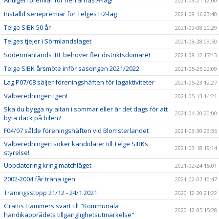
2021-09-21 12:00
Inställd seriepremiär för Telges H2-lag
2021-09-16 23:40
Telge SIBK 50 år
2021-09-08 20:29
Telges tjejer i Sörmlandslaget
2021-08-28 09:50
Södermanlands IBF behöver fler distriktsdomare!
2021-08-12 17:13
Telge SIBK årsmöte inför säsongen 2021/2022
2021-05-25 22:09
Lag P07/08 säljer föreningshäften för lagaktiviteter
2021-05-23 12:27
Valberedningen igen!
2021-05-13 14:21
Ska du bygga ny altan i sommar eller är det dags för att
2021-04-20 20:00
byta däck på bilen?
F04/07 sålde föreningshäften vid Blomsterlandet
2021-03-30 23:36
Valberedningen söker kandidater till Telge SIBKs
2021-03-18 19:14
styrelse!
Uppdatering kring matchläget
2021-02-24 15:01
2002-2004 får träna igen
2021-02-07 10:47
Träningsstopp 21/12 - 24/1 2021
2020-12-20 21:22
Grattis Hammers svart till "Kommunala
2020-12-05 15:28
handikapprådets tillgänglighetsutmärkelse"