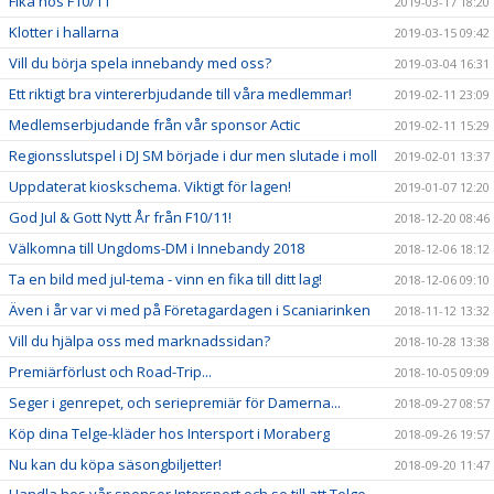
Fika hos F10/11
2019-03-17 18:20
Klotter i hallarna
2019-03-15 09:42
Vill du börja spela innebandy med oss?
2019-03-04 16:31
Ett riktigt bra vintererbjudande till våra medlemmar!
2019-02-11 23:09
Medlemserbjudande från vår sponsor Actic
2019-02-11 15:29
Regionsslutspel i DJ SM började i dur men slutade i moll
2019-02-01 13:37
Uppdaterat kioskschema. Viktigt för lagen!
2019-01-07 12:20
God Jul & Gott Nytt År från F10/11!
2018-12-20 08:46
Välkomna till Ungdoms-DM i Innebandy 2018
2018-12-06 18:12
Ta en bild med jul-tema - vinn en fika till ditt lag!
2018-12-06 09:10
Även i år var vi med på Företagardagen i Scaniarinken
2018-11-12 13:32
Vill du hjälpa oss med marknadssidan?
2018-10-28 13:38
Premiärförlust och Road-Trip...
2018-10-05 09:09
Seger i genrepet, och seriepremiär för Damerna...
2018-09-27 08:57
Köp dina Telge-kläder hos Intersport i Moraberg
2018-09-26 19:57
Nu kan du köpa säsongbiljetter!
2018-09-20 11:47
Handla hos vår sponsor Intersport och se till att Telge