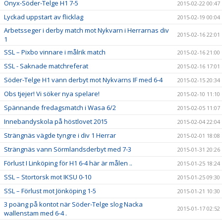
Onyx-Söder-Telge H1 7-5
2015-02-22 00:47
Lyckad uppstart av flicklag
2015-02-19 00:04
Arbetsseger i derby match mot Nykvarn i Herrarnas div
2015-02-16 22:01
1
SSL – Pixbo vinnare i målrik match
2015-02-16 21:00
SSL - Saknade matchreferat
2015-02-16 17:01
Söder-Telge H1 vann derbyt mot Nykvarns IF med 6-4
2015-02-15 20:34
Obs tjejer! Vi söker nya spelare!
2015-02-10 11:10
Spännande fredagsmatch i Wasa 6/2
2015-02-05 11:07
Innebandyskola på höstlovet 2015
2015-02-04 22:04
Strängnäs vägde tyngre i div 1 Herrar
2015-02-01 18:08
Strängnäs vann Sörmlandsderbyt med 7-3
2015-01-31 20:26
Förlust I Linköping för H1 6-4 här är målen ..
2015-01-25 18:24
SSL – Stortorsk mot IKSU 0-10
2015-01-25 09:30
SSL – Förlust mot Jönköping 1-5
2015-01-21 10:30
3 poäng på kontot när Söder-Telge slog Nacka
2015-01-17 02:52
wallenstam med 6-4 .