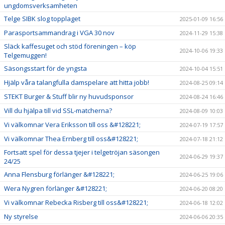
ungdomsverksamheten
Telge SIBK slog topplaget
2025-01-09 16:56
Parasportsammandrag i VGA 30 nov
2024-11-29 15:38
Släck kaffesuget och stöd föreningen – köp
2024-10-06 19:33
Telgemuggen!
Säsongsstart för de yngsta
2024-10-04 15:51
Hjälp våra talangfulla damspelare att hitta jobb!
2024-08-25 09:14
STEKT Burger & Stuff blir ny huvudsponsor
2024-08-24 16:46
Vill du hjälpa till vid SSL-matcherna?
2024-08-09 10:03
Vi välkomnar Vera Eriksson till oss &#128221;
2024-07-19 17:57
Vi välkomnar Thea Ernberg till oss&#128221;
2024-07-18 21:12
Fortsatt spel för dessa tjejer i telgetröjan säsongen
2024-06-29 19:37
24/25
Anna Flensburg förlänger &#128221;
2024-06-25 19:06
Wera Nygren förlänger &#128221;
2024-06-20 08:20
Vi välkomnar Rebecka Risberg till oss&#128221;
2024-06-18 12:02
Ny styrelse
2024-06-06 20:35