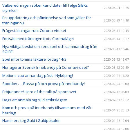
Valberedningen söker kandidater till Telge SIBKs
2020-04-01 10:55
styrelse!
En uppdatering och påminnelse vad som gäller för
2020-03-29 14:18
träningar nu
Frågeställningar runt Corona-viruset
2020-03-17 10:13
Fortsätt med träningen trots Coronaläget
2020-03-14 10:57
Nya viktiga beslut om seriespel och sammandrag från
2020-03-13 15:46
SÖIBF
Spel inför tomma läktare lördag 14/3
2020-03-13 13:07
Hur agerar Svensk Innebandy på Coronaviruset?
2020-03-12 09:59
Motions-cup annandag påsk i Nyköping!
2020-02-24 16:20
Sportlov . . . Passa på och prova på Innebandy!
2020-02-24 10:00
Erbjudande! Hero of the talk på sportlovet
2020-02-12 06:09
Dags att anmäla sig till distriktslagen!
2020-02-03 19:52
Kom och prova på innebandy tillsammans med vårt
2020-01-26 20:53
herrlag!
Hammers tog Guld i Guldpokalen
2020-01-26 19:04
2020-01-24 12:06