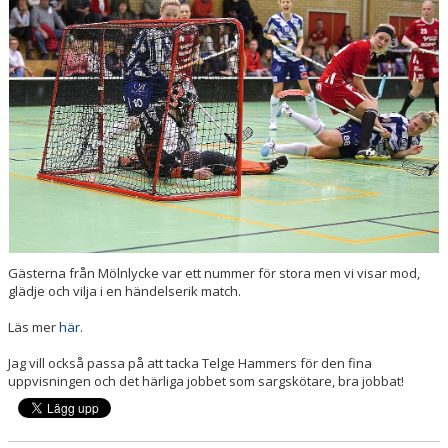
KÖP BILJETT
LEDIGA JOBB!
BILDGALLERI
EXTERNA LÄNKAR
SPELA INNEBANDY I TELGE
Gästerna från Mölnlycke var ett nummer för stora men vi visar mod,
glädje och vilja i en händelserik match.
Läs mer
här
.
Jag vill också passa på att tacka Telge Hammers för den fina
uppvisningen och det härliga jobbet som sargskötare, bra jobbat!