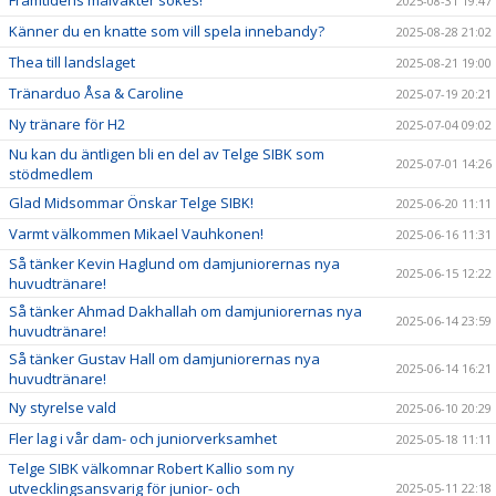
2025-08-31 19:47
Känner du en knatte som vill spela innebandy?
2025-08-28 21:02
Thea till landslaget
2025-08-21 19:00
Tränarduo Åsa & Caroline
2025-07-19 20:21
Ny tränare för H2
2025-07-04 09:02
Nu kan du äntligen bli en del av Telge SIBK som
2025-07-01 14:26
stödmedlem
Glad Midsommar Önskar Telge SIBK!
2025-06-20 11:11
Varmt välkommen Mikael Vauhkonen!
2025-06-16 11:31
Så tänker Kevin Haglund om damjuniorernas nya
2025-06-15 12:22
huvudtränare!
Så tänker Ahmad Dakhallah om damjuniorernas nya
2025-06-14 23:59
huvudtränare!
Så tänker Gustav Hall om damjuniorernas nya
2025-06-14 16:21
huvudtränare!
Ny styrelse vald
2025-06-10 20:29
Fler lag i vår dam- och juniorverksamhet
2025-05-18 11:11
Telge SIBK välkomnar Robert Kallio som ny
utvecklingsansvarig för junior- och
2025-05-11 22:18