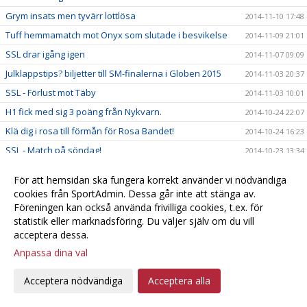
Grym insats men tyvärr lottlösa
2014-11-10 17:48
Tuff hemmamatch mot Onyx som slutade i besvikelse
2014-11-09 21:01
SSL drar igång igen
2014-11-07 09:09
Julklappstips? biljetter till SM-finalerna i Globen 2015
2014-11-03 20:37
SSL - Förlust mot Täby
2014-11-03 10:01
H1 fick med sig 3 poäng från Nykvarn.
2014-10-24 22:07
Klä dig i rosa till förmån för Rosa Bandet!
2014-10-24 16:23
SSL - Match på söndag!
2014-10-23 13:34
Close but no cigar! Förlust mot Kais Mora
2014-10-21 10:20
För att hemsidan ska fungera korrekt använder vi nödvändiga
Heroisk insats gav en poäng
2014-10-19 11:33
cookies från SportAdmin. Dessa går inte att stänga av.
Föreningen kan också använda frivilliga cookies, t.ex. för
Lagfotografering på gång!
2014-10-18 21:25
statistik eller marknadsföring. Du väljer själv om du vill
H1 räckte inte till mot Strängnäs 6-0 förlust.
2014-10-18 19:22
acceptera dessa.
Damerna tog poäng i Umeå !
2014-10-17 21:42
Anpassa dina val
Härlig långhelg för damlaget!
2014-10-16 10:43
Acceptera nödvändiga
Acceptera alla
Grattis Natta!
2014-10-15 21:18
Noll poäng i Jönköping
2014-10-15 13:43