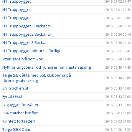
H1 Truppbygget
2015-06-02 21:47
H1 Truppbygget
2015-06-01 22:43
H1 Truppbygget
2015-06-01 17:05
H1 Truppbygget 3 Backar till
2015-05-30 00:15
H1 Truppbygget 3 Backar till
2015-05-30 00:14
H1 Truppbygget 3 Backar
2015-05-30 00:12
H1 Truppbygget börjar bli färdigt
2015-05-26 17:41
Ytterligare två som kör!
2015-05-20 21:40
Nytt för ungdomar och juniorer fom nästa säsong
2015-05-19 11:49
Telge SIBK åkte med SSL klubbarna på
2015-05-18 22:05
föreningsutveckling!
En in och en ut
2015-05-13 15:00
Fyrtal i Ess!
2015-05-12 22:00
Lagbygget fortsätter!
2015-05-12 12:00
364 matcher blir fler!
2015-05-07 16:00
Kvintett fortsätter!
2015-05-03 21:00
Telge SIBK Dam
2015-04-28 13:30