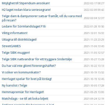
Möjlighet till Stipendium-ansökan!
2022-02-17 08:27
H2 laget redan klara seriesegrare!
2022-02-09 09:42
Telge dam & damjuniorer satsar framåt, vill du vara med
2022-02-04 12:37
på resan?
Ledare för Sörmlandslaget F16
2022-01-28 10:50
Viktig information!
2021-12-01 16:32
Uttagna till distriktslaget!
2021-11-23 23:29
StreetGAMES
2021-11-06 13:45
Telge SIBK-muggen!
2021-11-05 12:57
Telge SIBK nattvandrar för ett tryggare Södertälje
2021-10-27 15:28
Du har väl inte glömt Föreningshäftet?
2021-10-22 13:13
Vi söker en kommunikatör?
2021-10-19 15:52
Herrlaget spelar för livet på lördag!
2021-10-19 12:45
Ny kanslist i Telge
2021-10-05 17:28
Hemmapremiär för Herrlaget!
2021-09-29 13:00
Matchdags - se till att boka biljett
2021-09-24 12:19
Äntligen premiär för herrarnas A-lag!