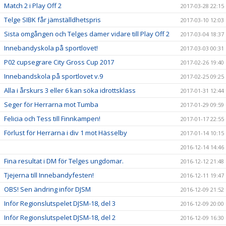
Match 2 i Play Off 2
2017-03-28 22:15
Telge SIBK får jämställdhetspris
2017-03-10 12:03
Sista omgången och Telges damer vidare till Play Off 2
2017-03-04 18:37
Innebandyskola på sportlovet!
2017-03-03 00:31
P02 cupsegrare City Gross Cup 2017
2017-02-26 19:40
Innebandskola på sportlovet v.9
2017-02-25 09:25
Alla i årskurs 3 eller 6 kan söka idrottsklass
2017-01-31 12:44
Seger för Herrarna mot Tumba
2017-01-29 09:59
Felicia och Tess till Finnkampen!
2017-01-17 22:55
Förlust för Herrarna i div 1 mot Hässelby
2017-01-14 10:15
2016-12-14 14:46
Fina resultat i DM för Telges ungdomar.
2016-12-12 21:48
Tjejerna till Innebandyfesten!
2016-12-11 19:47
OBS! Sen ändring inför DJSM
2016-12-09 21:52
Inför Regionslutspelet DJSM-18, del 3
2016-12-09 20:00
Inför Regionslutspelet DJSM-18, del 2
2016-12-09 16:30