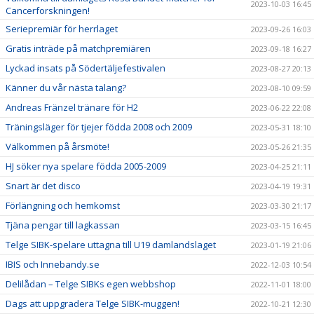
2023-10-03 16:45
Cancerforskningen!
Seriepremiär för herrlaget
2023-09-26 16:03
Gratis inträde på matchpremiären
2023-09-18 16:27
Lyckad insats på Södertäljefestivalen
2023-08-27 20:13
Känner du vår nästa talang?
2023-08-10 09:59
Andreas Fränzel tränare för H2
2023-06-22 22:08
Träningsläger för tjejer födda 2008 och 2009
2023-05-31 18:10
Välkommen på årsmöte!
2023-05-26 21:35
HJ söker nya spelare födda 2005-2009
2023-04-25 21:11
Snart är det disco
2023-04-19 19:31
Förlängning och hemkomst
2023-03-30 21:17
Tjäna pengar till lagkassan
2023-03-15 16:45
Telge SIBK-spelare uttagna till U19 damlandslaget
2023-01-19 21:06
IBIS och Innebandy.se
2022-12-03 10:54
Delilådan – Telge SIBKs egen webbshop
2022-11-01 18:00
Dags att uppgradera Telge SIBK-muggen!
2022-10-21 12:30