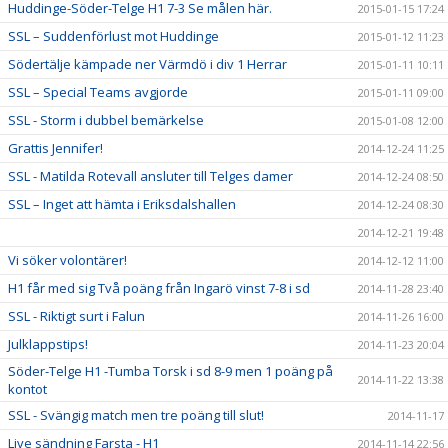
Huddinge-Söder-Telge H1 7-3 Se målen här.
2015-01-15 17:24
SSL – Suddenförlust mot Huddinge
2015-01-12 11:23
Södertälje kämpade ner Värmdö i div 1 Herrar
2015-01-11 10:11
SSL – Special Teams avgjorde
2015-01-11 09:00
SSL - Storm i dubbel bemärkelse
2015-01-08 12:00
Grattis Jennifer!
2014-12-24 11:25
SSL - Matilda Rotevall ansluter till Telges damer
2014-12-24 08:50
SSL – Inget att hämta i Eriksdalshallen
2014-12-24 08:30
2014-12-21 19:48
Vi söker volontärer!
2014-12-12 11:00
H1 får med sig Två poäng från Ingarö vinst 7-8 i sd
2014-11-28 23:40
SSL - Riktigt surt i Falun
2014-11-26 16:00
Julklappstips!
2014-11-23 20:04
Söder-Telge H1 -Tumba Torsk i sd 8-9 men 1 poäng på
2014-11-22 13:38
kontot
SSL - Svängig match men tre poäng till slut!
2014-11-17
Live sändning Farsta - H1
2014-11-14 22:56