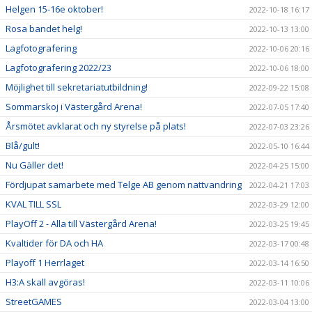
Helgen 15-16e oktober!
2022-10-18 16:17
Rosa bandet helg!
2022-10-13 13:00
Lagfotografering
2022-10-06 20:16
Lagfotografering 2022/23
2022-10-06 18:00
Möjlighet till sekretariatutbildning!
2022-09-22 15:08
Sommarskoj i Västergård Arena!
2022-07-05 17:40
Årsmötet avklarat och ny styrelse på plats!
2022-07-03 23:26
Blå/gult!
2022-05-10 16:44
Nu Gäller det!
2022-04-25 15:00
Fördjupat samarbete med Telge AB genom nattvandring
2022-04-21 17:03
KVAL TILL SSL
2022-03-29 12:00
PlayOff 2 - Alla till Västergård Arena!
2022-03-25 19:45
Kvaltider för DA och HA
2022-03-17 00:48
Playoff 1 Herrlaget
2022-03-14 16:50
H3:A skall avgöras!
2022-03-11 10:06
StreetGAMES
2022-03-04 13:00