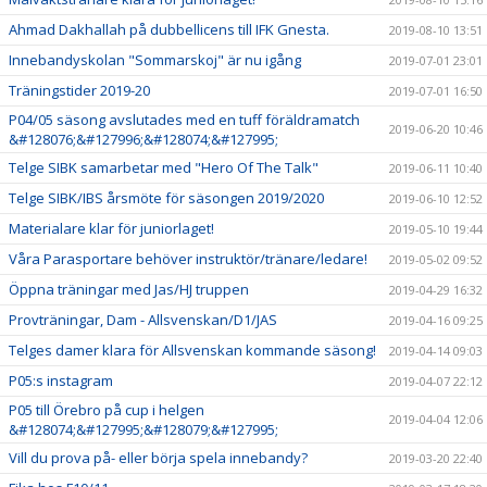
Ahmad Dakhallah på dubbellicens till IFK Gnesta.
2019-08-10 13:51
Innebandyskolan "Sommarskoj" är nu igång
2019-07-01 23:01
Träningstider 2019-20
2019-07-01 16:50
P04/05 säsong avslutades med en tuff föräldramatch
2019-06-20 10:46
&#128076;&#127996;&#128074;&#127995;
Telge SIBK samarbetar med "Hero Of The Talk"
2019-06-11 10:40
Telge SIBK/IBS årsmöte för säsongen 2019/2020
2019-06-10 12:52
Materialare klar för juniorlaget!
2019-05-10 19:44
Våra Parasportare behöver instruktör/tränare/ledare!
2019-05-02 09:52
Öppna träningar med Jas/HJ truppen
2019-04-29 16:32
Provträningar, Dam - Allsvenskan/D1/JAS
2019-04-16 09:25
Telges damer klara för Allsvenskan kommande säsong!
2019-04-14 09:03
P05:s instagram
2019-04-07 22:12
P05 till Örebro på cup i helgen
2019-04-04 12:06
&#128074;&#127995;&#128079;&#127995;
Vill du prova på- eller börja spela innebandy?
2019-03-20 22:40