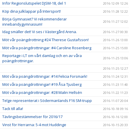
Inför Regionslutspelet DJSM-18, del 1
2016-12-09 12:26
Köp dina julklappar på Intersport!
2016-11-28 12:22
Börja Gymnasiet? Vi rekommenderar
2016-11-27 12:02
innebandygymnasium!
Idag smäller det! Vi ses i Västergård Arena.
2016-11-27 00:30
Möt vår poängdrottning #24 Therese Gustafsson!
2016-11-26 13:00
Möt våra poängdrottningar: #4 Caroline Rosenberg
2016-11-25 15:00
Reportage i LT om vårt damlag och en av våra
2016-11-25 13:06
poängdrottningar.
2016-11-25 12:27
Möt våra poängdrottningar: #14 Felicia Forsmark!
2016-11-24 12:31
Möt våra poängdrottningar! #19 Åsa Tjusberg
2016-11-23 11:40
Möt våra poängdrottningar: #28 Malin Hellsén
2016-11-22 11:23
Telge representerat i Södermanlands F16 SM-trupp
2016-11-07 20:04
Tack till alla!
2016-10-18 09:16
Tävlingsbestämmelser för 2016/17
2016-10-16 12:00
Vinst för Herrarna: 5-4 mot Huddinge
2016-10-15 20:33