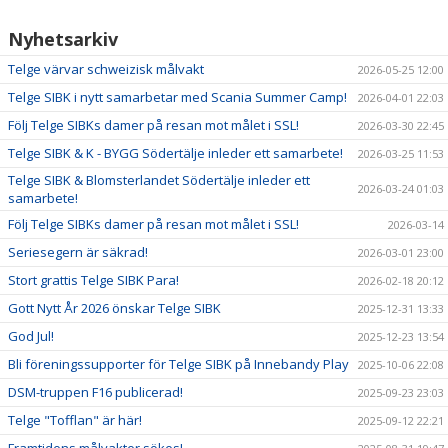
Nyhetsarkiv
Telge värvar schweizisk målvakt
2026-05-25 12:00
Telge SIBK i nytt samarbetar med Scania Summer Camp!
2026-04-01 22:03
Följ Telge SIBKs damer på resan mot målet i SSL!
2026-03-30 22:45
Telge SIBK & K - BYGG Södertälje inleder ett samarbete!
2026-03-25 11:53
Telge SIBK & Blomsterlandet Södertälje inleder ett
2026-03-24 01:03
samarbete!
Följ Telge SIBKs damer på resan mot målet i SSL!
2026-03-14
Seriesegern är säkrad!
2026-03-01 23:00
Stort grattis Telge SIBK Para!
2026-02-18 20:12
Gott Nytt År 2026 önskar Telge SIBK
2025-12-31 13:33
God Jul!
2025-12-23 13:54
Bli föreningssupporter för Telge SIBK på Innebandy Play
2025-10-06 22:08
DSM-truppen F16 publicerad!
2025-09-23 23:03
Telge "Tofflan" är här!
2025-09-12 22:21
Framtidens målvakter sökes!