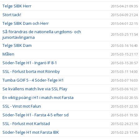
Telge SIBK Herr
2015-04-21 09:35
Stort tack!
2015-04-09 21:24
Telge SIBK Dam och Herr
2015-04-01 22:15
Så förändras de nationella ungdoms- och
2015-03-25 11:54
juniortävlingarna
Telge SIBK Dam
2015-03-16 16:40
Målen
2015-03-15 21:17
Söder-Telge H1 - Ingarö IF 8-1
2015-03-15 20:57
SSL - Förlust borta mot Rönnby
2015-03-11 14:00
Tumba GOIF 5 - 4 Söder-Telge H1
2015-03-07 16:03
Se kvällens match live via SSL Play
2015-03-06 16:21
En viktig poäng i H1 i match mot Farsta
2015-03-02 20:55
SSL - Vinst mot Falun
2015-03-01 22:55
Söder-Telge H1 - Farsta 4-5 efter sd
2015-03-01 19:53
SSL - Förlust mot Karlstad
2015-02-26 21:16
Söder-Telge H1 mot Farsta IBK
2015-02-23 17:45