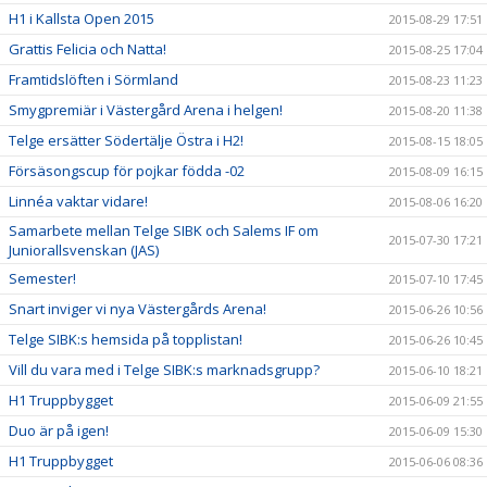
H1 i Kallsta Open 2015
2015-08-29 17:51
Grattis Felicia och Natta!
2015-08-25 17:04
Framtidslöften i Sörmland
2015-08-23 11:23
Smygpremiär i Västergård Arena i helgen!
2015-08-20 11:38
Telge ersätter Södertälje Östra i H2!
2015-08-15 18:05
Försäsongscup för pojkar födda -02
2015-08-09 16:15
Linnéa vaktar vidare!
2015-08-06 16:20
Samarbete mellan Telge SIBK och Salems IF om
2015-07-30 17:21
Juniorallsvenskan (JAS)
Semester!
2015-07-10 17:45
Snart inviger vi nya Västergårds Arena!
2015-06-26 10:56
Telge SIBK:s hemsida på topplistan!
2015-06-26 10:45
Vill du vara med i Telge SIBK:s marknadsgrupp?
2015-06-10 18:21
H1 Truppbygget
2015-06-09 21:55
Duo är på igen!
2015-06-09 15:30
H1 Truppbygget
2015-06-06 08:36