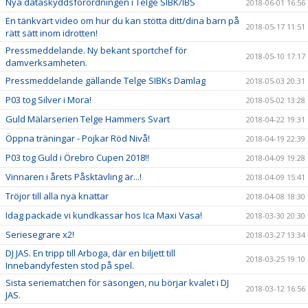
Nya dataskyddsförordningen i Telge SIBK/IBS
2018-06-01 16:56
En tänkvärt video om hur du kan stötta ditt/dina barn på
2018-05-17 11:51
rätt sätt inom idrotten!
Pressmeddelande. Ny bekant sportchef för
2018-05-10 17:17
damverksamheten.
Pressmeddelande gällande Telge SIBKs Damlag
2018-05-03 20:31
P03 tog Silver i Mora!
2018-05-02 13:28
Guld Mälarserien Telge Hammers Svart
2018-04-22 19:31
Öppna träningar - Pojkar Röd Nivå!
2018-04-19 22:39
P03 tog Guld i Örebro Cupen 2018!!
2018-04-09 19:28
Vinnaren i årets Påsktävling är...!
2018-04-09 15:41
Tröjor till alla nya knattar
2018-04-08 18:30
Idag packade vi kundkassar hos Ica Maxi Vasa!
2018-03-30 20:30
Seriesegrare x2!
2018-03-27 13:34
DJ JAS. En tripp till Arboga, där en biljett till
2018-03-25 19:10
Innebandyfesten stod på spel.
Sista seriematchen för säsongen, nu börjar kvalet i DJ
2018-03-12 16:56
JAS.