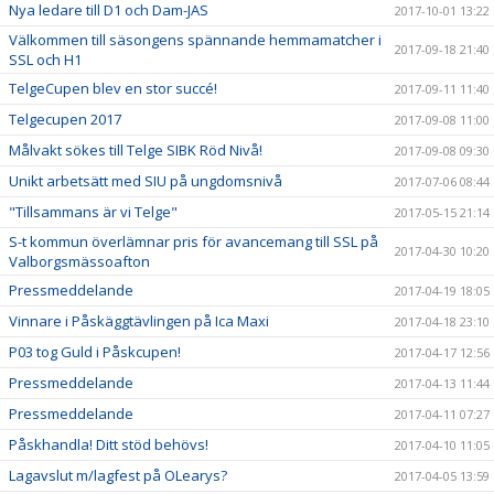
Nya ledare till D1 och Dam-JAS
2017-10-01 13:22
Välkommen till säsongens spännande hemmamatcher i
2017-09-18 21:40
SSL och H1
TelgeCupen blev en stor succé!
2017-09-11 11:40
Telgecupen 2017
2017-09-08 11:00
Målvakt sökes till Telge SIBK Röd Nivå!
2017-09-08 09:30
Unikt arbetsätt med SIU på ungdomsnivå
2017-07-06 08:44
"Tillsammans är vi Telge"
2017-05-15 21:14
S-t kommun överlämnar pris för avancemang till SSL på
2017-04-30 10:20
Valborgsmässoafton
Pressmeddelande
2017-04-19 18:05
Vinnare i Påskäggtävlingen på Ica Maxi
2017-04-18 23:10
P03 tog Guld i Påskcupen!
2017-04-17 12:56
Pressmeddelande
2017-04-13 11:44
Pressmeddelande
2017-04-11 07:27
Påskhandla! Ditt stöd behövs!
2017-04-10 11:05
Lagavslut m/lagfest på OLearys?
2017-04-05 13:59