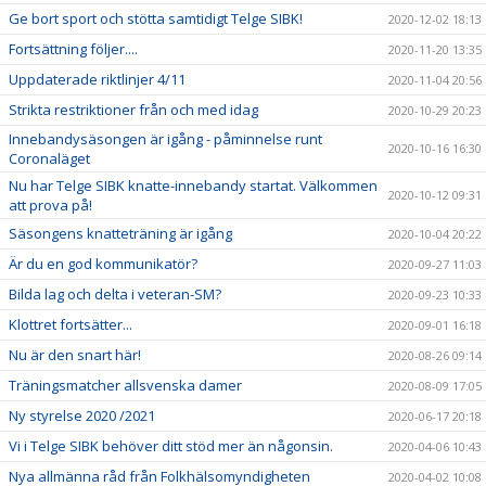
Ge bort sport och stötta samtidigt Telge SIBK!
2020-12-02 18:13
Fortsättning följer....
2020-11-20 13:35
Uppdaterade riktlinjer 4/11
2020-11-04 20:56
Strikta restriktioner från och med idag
2020-10-29 20:23
Innebandysäsongen är igång - påminnelse runt
2020-10-16 16:30
Coronaläget
Nu har Telge SIBK knatte-innebandy startat. Välkommen
2020-10-12 09:31
att prova på!
Säsongens knatteträning är igång
2020-10-04 20:22
Är du en god kommunikatör?
2020-09-27 11:03
Bilda lag och delta i veteran-SM?
2020-09-23 10:33
Klottret fortsätter...
2020-09-01 16:18
Nu är den snart här!
2020-08-26 09:14
Träningsmatcher allsvenska damer
2020-08-09 17:05
Ny styrelse 2020 /2021
2020-06-17 20:18
Vi i Telge SIBK behöver ditt stöd mer än någonsin.
2020-04-06 10:43
Nya allmänna råd från Folkhälsomyndigheten
2020-04-02 10:08