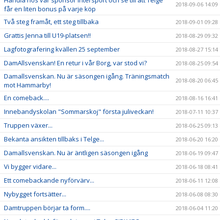
2018-09-06 14:09
får en liten bonus på varje köp
Två steg framåt, ett steg tillbaka
2018-09-01 09:28
Grattis Jenna till U19-platsen!!
2018-08-29 09:32
Lagfotografering kvällen 25 september
2018-08-27 15:14
DamAllsvenskan! En retur i vår Borg, var stod vi?
2018-08-25 09:54
Damallsvenskan. Nu är säsongen igång. Träningsmatch
2018-08-20 06:45
mot Hammarby!
En comeback....
2018-08-16 16:41
Innebandyskolan "Sommarskoj" första juliveckan!
2018-07-11 10:37
Truppen växer...
2018-06-25 09:13
Bekanta ansikten tillbaks i Telge...
2018-06-20 16:20
Damallsvenskan. Nu är äntligen säsongen igång
2018-06-19 09:47
Vi bygger vidare...
2018-06-18 08:41
Ett comebackande nyförvärv...
2018-06-11 12:08
Nybygget fortsätter...
2018-06-08 08:30
Damtruppen börjar ta form....
2018-06-04 11:20