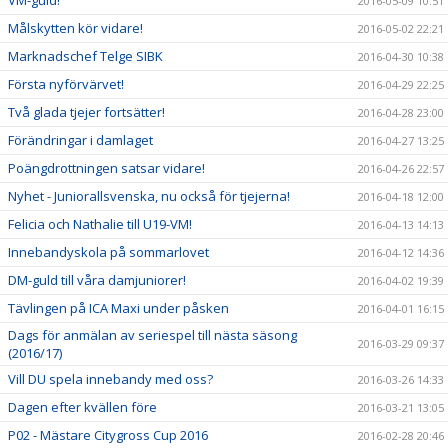
2016-05-09 10:51
Målskytten kör vidare!
2016-05-02 22:21
Marknadschef Telge SIBK
2016-04-30 10:38
Första nyförvärvet!
2016-04-29 22:25
Två glada tjejer fortsätter!
2016-04-28 23:00
Förändringar i damlaget
2016-04-27 13:25
Poängdrottningen satsar vidare!
2016-04-26 22:57
Nyhet - Juniorallsvenska, nu också för tjejerna!
2016-04-18 12:00
Felicia och Nathalie till U19-VM!
2016-04-13 14:13
Innebandyskola på sommarlovet
2016-04-12 14:36
DM-guld till våra damjuniorer!
2016-04-02 19:39
Tävlingen på ICA Maxi under påsken
2016-04-01 16:15
Dags för anmälan av seriespel till nästa säsong
2016-03-29 09:37
(2016/17)
Vill DU spela innebandy med oss?
2016-03-26 14:33
Dagen efter kvällen före
2016-03-21 13:05
P02 - Mästare Citygross Cup 2016
2016-02-28 20:46