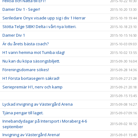
Felicia och Natta till EFT!
2015-10-22 10:30
Damer Div 1 - Seger!
2015-10-20 13:30
Seriledare Onyx visade upp sig i div 1 Herrar
2015-10-19 19:44
Stötta Telge SIBK! Delta i vårt nya lotteri.
2015-10-18 23:10
Damer Div 1
2015-10-15 16:50
Är du årets bästa coach?
2015-10-03 09:03
H1 vann hemma mot Tumba idag!
2015-10-02 13:55
Nu kan du köpa säsongsbiljett.
2015-09-30 16:04
Föreningsdomare sökes!
2015-09-28 14:36
H1 Första bortasegern säkrad!
2015-09-27 21:28
Seriepremiär H1, nerv och kamp
2015-09-21 20:18
2015-09-15 15:45
Lyckad invigning av Västergård Arena
2015-09-08 16:27
Tjäna pengar till laget.
2015-09-07 09:16
Innebandydagar på Intersport i Moraberg 4-6
2015-09-02 18:12
september
Invigning av Västergård Arena!
2015-09-01 15:49