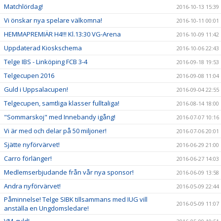
Matchlördag!
2016-10-13 15:39
Vi önskar nya spelare välkomna!
2016-10-11 00:01
HEMMAPREMIÄR H4!!! Kl.13:30 VG-Arena
2016-10-09 11:42
Uppdaterad Kioskschema
2016-10-06 22:43
Telge IBS - Linköping FCB 3-4
2016-09-18 19:53
Telgecupen 2016
2016-09-08 11:04
Guld i Uppsalacupen!
2016-09-04 22:55
Telgecupen, samtliga klasser fulltaliga!
2016-08-14 18:00
"Sommarskoj" med Innebandy igång!
2016-07-07 10:16
Vi är med och delar på 50 miljoner!
2016-07-06 20:01
Sjätte nyförvärvet!
2016-06-29 21:00
Carro förlänger!
2016-06-27 14:03
Medlemserbjudande från vår nya sponsor!
2016-06-09 13:58
Andra nyförvärvet!
2016-05-09 22:44
Påminnelse! Telge SIBK tillsammans med IUG vill
2016-05-09 11:07
anställa en Ungdomsledare!
VM-guld!