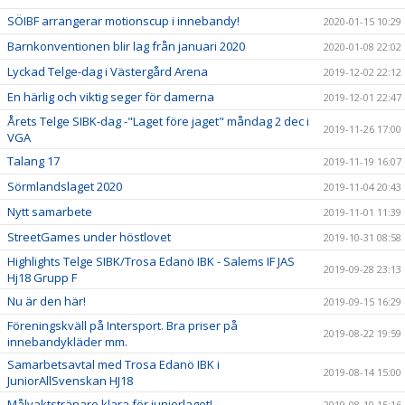
SÖIBF arrangerar motionscup i innebandy!
2020-01-15 10:29
Barnkonventionen blir lag från januari 2020
2020-01-08 22:02
Lyckad Telge-dag i Västergård Arena
2019-12-02 22:12
En härlig och viktig seger för damerna
2019-12-01 22:47
Årets Telge SIBK-dag -"Laget före jaget" måndag 2 dec i
2019-11-26 17:00
VGA
Talang 17
2019-11-19 16:07
Sörmlandslaget 2020
2019-11-04 20:43
Nytt samarbete
2019-11-01 11:39
StreetGames under höstlovet
2019-10-31 08:58
Highlights Telge SIBK/Trosa Edanö IBK - Salems IF JAS
2019-09-28 23:13
Hj18 Grupp F
Nu är den här!
2019-09-15 16:29
Föreningskväll på Intersport. Bra priser på
2019-08-22 19:59
innebandykläder mm.
Samarbetsavtal med Trosa Edanö IBK i
2019-08-14 15:00
JuniorAllSvenskan HJ18
Målvaktstränare klara för juniorlaget!
2019-08-10 15:16