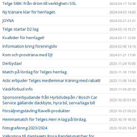
Telge SIBK: Från dröm till verklighet i SSL
2024-04-17 16:58
Ny tränare klar för herrlaget.
2024-04-05 14:00
JOYNA
2024-03-21 21:21
Telge startar D2 lag
2024-03-14 19:21
Kvaltider för herrlaget!
2024-03-11 12:00
Information kring föreningsliv
2024-02-08 14:16
Kom och provträna med DJ!
2024-01-21 17:30
Derbydax!
2023-11-24 10:00
Match på lördag för Telges herrlag.
2023-11-10 17:00
Actic erbjuder Telges medlemmar träning med rabatt!
2023-11-08 16:43
Väskförbud info
2023-11-06 20:52
Sponsorerbjudande från Hyrbilsdepån / Bosch Car
2023-10-30 01:00
Service gällande däckbyte, hyra bil, serva/laga bil!
Försäljningstävling Ravelli-produkter
2023-10-21 09:25
Hemmamatch för Telges Herr A-lag på lördag.
2023-10-19 18:55
Fotografering 2023/2024
2023-10-05 16:47
Välkomna till damlagets Rosa Bandet-matcher för