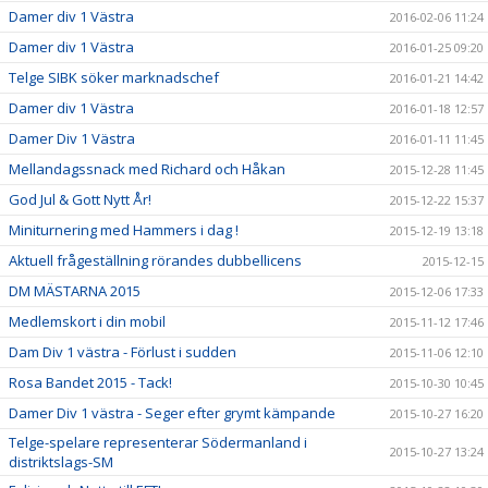
Damer div 1 Västra
2016-02-06 11:24
Damer div 1 Västra
2016-01-25 09:20
Telge SIBK söker marknadschef
2016-01-21 14:42
Damer div 1 Västra
2016-01-18 12:57
Damer Div 1 Västra
2016-01-11 11:45
Mellandagssnack med Richard och Håkan
2015-12-28 11:45
God Jul & Gott Nytt År!
2015-12-22 15:37
Miniturnering med Hammers i dag !
2015-12-19 13:18
Aktuell frågeställning rörandes dubbellicens
2015-12-15
DM MÄSTARNA 2015
2015-12-06 17:33
Medlemskort i din mobil
2015-11-12 17:46
Dam Div 1 västra - Förlust i sudden
2015-11-06 12:10
Rosa Bandet 2015 - Tack!
2015-10-30 10:45
Damer Div 1 västra - Seger efter grymt kämpande
2015-10-27 16:20
Telge-spelare representerar Södermanland i
2015-10-27 13:24
distriktslags-SM