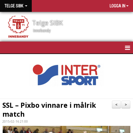
TELGE SIBK
LOGGA IN
Telge SIBK
Innebandy
HEM
NYHETER
OM TELGE SIBK
MEDLEMMAR
SSL – Pixbo vinnare i målrik
<
>
match
SPONSORER
2015-02-16 21:00
MATCHSCHEMA