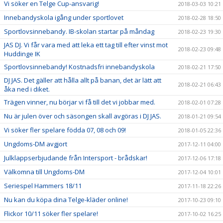
Vi söker en Telge Cup-ansvarig!
2018-03-03 10:21
Innebandyskola igång under sportlovet
2018-02-28 18:50
Sportlovsinnebandy. IB-skolan startar på måndag
2018-02-23 19:30
JAS DJ. Vi får vara med att leka ett tag till efter vinst mot
2018-02-23 09:48
Huddinge IK
Sportlovsinnebandy! Kostnadsfri innebandyskola
2018-02-21 17:50
DJ JAS. Det gäller att hålla allt på banan, det är lätt att
2018-02-21 06:43
åka ned i diket.
Trägen vinner, nu börjar vi få till det vi jobbar med.
2018-02-01 07:28
Nu är julen över och säsongen skall avgöras i DJ JAS.
2018-01-21 09:54
Vi söker fler spelare födda 07, 08 och 09!
2018-01-05 22:36
Ungdoms-DM avgjort
2017-12-11 04:00
Julklappserbjudande från Intersport - brådskar!
2017-12-06 17:18
Välkomna till Ungdoms-DM
2017-12-04 10:01
Seriespel Hammers 18/11
2017-11-18 22:26
Nu kan du köpa dina Telge-kläder online!
2017-10-23 09:10
Flickor 10/11 söker fler spelare!
2017-10-02 16:25