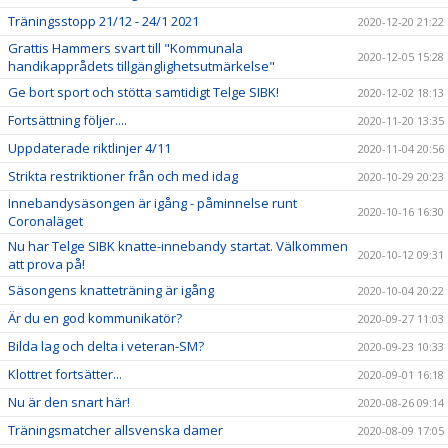
Träningsstopp 21/12 - 24/1 2021
2020-12-20 21:22
Grattis Hammers svart till "Kommunala
2020-12-05 15:28
handikapprådets tillgänglighetsutmärkelse"
Ge bort sport och stötta samtidigt Telge SIBK!
2020-12-02 18:13
Fortsättning följer....
2020-11-20 13:35
Uppdaterade riktlinjer 4/11
2020-11-04 20:56
Strikta restriktioner från och med idag
2020-10-29 20:23
Innebandysäsongen är igång - påminnelse runt
2020-10-16 16:30
Coronaläget
Nu har Telge SIBK knatte-innebandy startat. Välkommen
2020-10-12 09:31
att prova på!
Säsongens knatteträning är igång
2020-10-04 20:22
Är du en god kommunikatör?
2020-09-27 11:03
Bilda lag och delta i veteran-SM?
2020-09-23 10:33
Klottret fortsätter...
2020-09-01 16:18
Nu är den snart här!
2020-08-26 09:14
Träningsmatcher allsvenska damer
2020-08-09 17:05