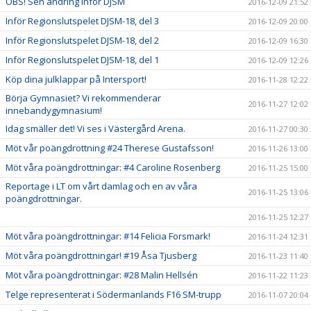
OBS! Sen ändring inför DJSM
2016-12-09 21:52
Inför Regionslutspelet DJSM-18, del 3
2016-12-09 20:00
Inför Regionslutspelet DJSM-18, del 2
2016-12-09 16:30
Inför Regionslutspelet DJSM-18, del 1
2016-12-09 12:26
Köp dina julklappar på Intersport!
2016-11-28 12:22
Börja Gymnasiet? Vi rekommenderar
2016-11-27 12:02
innebandygymnasium!
Idag smäller det! Vi ses i Västergård Arena.
2016-11-27 00:30
Möt vår poängdrottning #24 Therese Gustafsson!
2016-11-26 13:00
Möt våra poängdrottningar: #4 Caroline Rosenberg
2016-11-25 15:00
Reportage i LT om vårt damlag och en av våra
2016-11-25 13:06
poängdrottningar.
2016-11-25 12:27
Möt våra poängdrottningar: #14 Felicia Forsmark!
2016-11-24 12:31
Möt våra poängdrottningar! #19 Åsa Tjusberg
2016-11-23 11:40
Möt våra poängdrottningar: #28 Malin Hellsén
2016-11-22 11:23
Telge representerat i Södermanlands F16 SM-trupp
2016-11-07 20:04