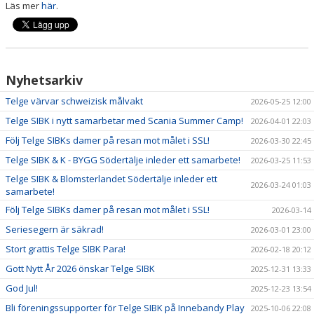
Läs mer
här
.
KÖP BILJETT
LEDIGA JOBB!
BILDGALLERI
Nyhetsarkiv
Telge värvar schweizisk målvakt
EXTERNA LÄNKAR
2026-05-25 12:00
Telge SIBK i nytt samarbetar med Scania Summer Camp!
2026-04-01 22:03
SPELA INNEBANDY I TELGE
Följ Telge SIBKs damer på resan mot målet i SSL!
2026-03-30 22:45
Telge SIBK & K - BYGG Södertälje inleder ett samarbete!
2026-03-25 11:53
Telge SIBK & Blomsterlandet Södertälje inleder ett
2026-03-24 01:03
samarbete!
Följ Telge SIBKs damer på resan mot målet i SSL!
2026-03-14
Seriesegern är säkrad!
2026-03-01 23:00
Stort grattis Telge SIBK Para!
2026-02-18 20:12
Gott Nytt År 2026 önskar Telge SIBK
2025-12-31 13:33
God Jul!
2025-12-23 13:54
Bli föreningssupporter för Telge SIBK på Innebandy Play
2025-10-06 22:08