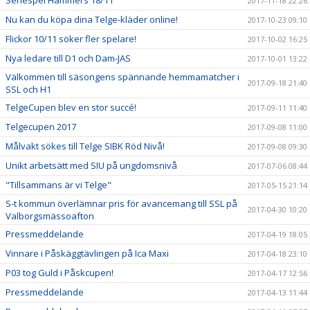
Seriespel Hammers 18/11
2017-11-18 22:26
Nu kan du köpa dina Telge-kläder online!
2017-10-23 09:10
Flickor 10/11 söker fler spelare!
2017-10-02 16:25
Nya ledare till D1 och Dam-JAS
2017-10-01 13:22
Välkommen till säsongens spännande hemmamatcher i
2017-09-18 21:40
SSL och H1
TelgeCupen blev en stor succé!
2017-09-11 11:40
Telgecupen 2017
2017-09-08 11:00
Målvakt sökes till Telge SIBK Röd Nivå!
2017-09-08 09:30
Unikt arbetsätt med SIU på ungdomsnivå
2017-07-06 08:44
"Tillsammans är vi Telge"
2017-05-15 21:14
S-t kommun överlämnar pris för avancemang till SSL på
2017-04-30 10:20
Valborgsmässoafton
Pressmeddelande
2017-04-19 18:05
Vinnare i Påskäggtävlingen på Ica Maxi
2017-04-18 23:10
P03 tog Guld i Påskcupen!
2017-04-17 12:56
Pressmeddelande
2017-04-13 11:44