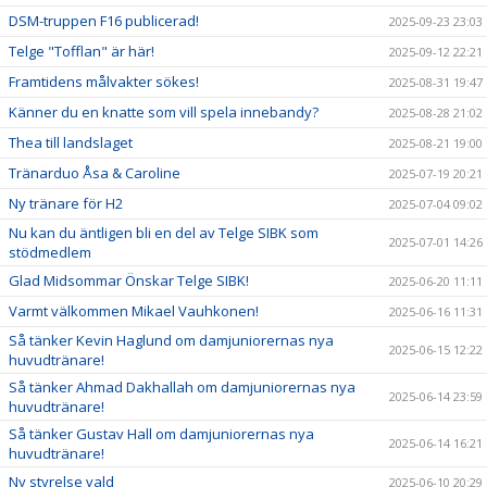
DSM-truppen F16 publicerad!
2025-09-23 23:03
Telge "Tofflan" är här!
2025-09-12 22:21
Framtidens målvakter sökes!
2025-08-31 19:47
Känner du en knatte som vill spela innebandy?
2025-08-28 21:02
Thea till landslaget
2025-08-21 19:00
Tränarduo Åsa & Caroline
2025-07-19 20:21
Ny tränare för H2
2025-07-04 09:02
Nu kan du äntligen bli en del av Telge SIBK som
2025-07-01 14:26
stödmedlem
Glad Midsommar Önskar Telge SIBK!
2025-06-20 11:11
Varmt välkommen Mikael Vauhkonen!
2025-06-16 11:31
Så tänker Kevin Haglund om damjuniorernas nya
2025-06-15 12:22
huvudtränare!
Så tänker Ahmad Dakhallah om damjuniorernas nya
2025-06-14 23:59
huvudtränare!
Så tänker Gustav Hall om damjuniorernas nya
2025-06-14 16:21
huvudtränare!
Ny styrelse vald
2025-06-10 20:29