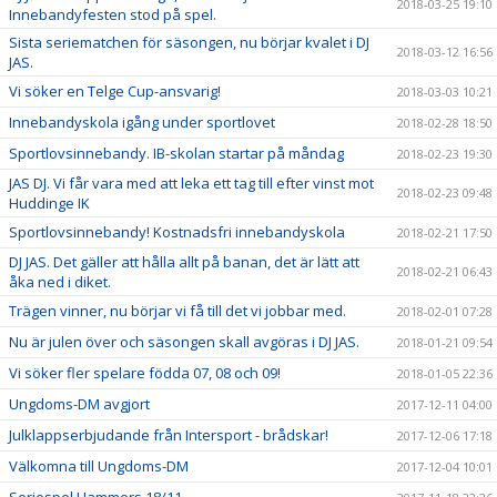
2018-03-25 19:10
Innebandyfesten stod på spel.
Sista seriematchen för säsongen, nu börjar kvalet i DJ
2018-03-12 16:56
JAS.
Vi söker en Telge Cup-ansvarig!
2018-03-03 10:21
Innebandyskola igång under sportlovet
2018-02-28 18:50
Sportlovsinnebandy. IB-skolan startar på måndag
2018-02-23 19:30
JAS DJ. Vi får vara med att leka ett tag till efter vinst mot
2018-02-23 09:48
Huddinge IK
Sportlovsinnebandy! Kostnadsfri innebandyskola
2018-02-21 17:50
DJ JAS. Det gäller att hålla allt på banan, det är lätt att
2018-02-21 06:43
åka ned i diket.
Trägen vinner, nu börjar vi få till det vi jobbar med.
2018-02-01 07:28
Nu är julen över och säsongen skall avgöras i DJ JAS.
2018-01-21 09:54
Vi söker fler spelare födda 07, 08 och 09!
2018-01-05 22:36
Ungdoms-DM avgjort
2017-12-11 04:00
Julklappserbjudande från Intersport - brådskar!
2017-12-06 17:18
Välkomna till Ungdoms-DM
2017-12-04 10:01