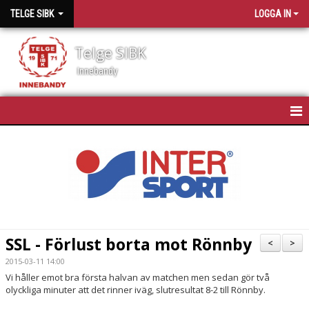
TELGE SIBK
LOGGA IN
Telge SIBK
Innebandy
HEM
NYHETER
OM TELGE SIBK
MEDLEMMAR
SSL - Förlust borta mot Rönnby
<
>
SPONSORER
2015-03-11 14:00
Vi håller emot bra första halvan av matchen men sedan gör två
olyckliga minuter att det rinner iväg, slutresultat 8-2 till Rönnby.
MATCHSCHEMA