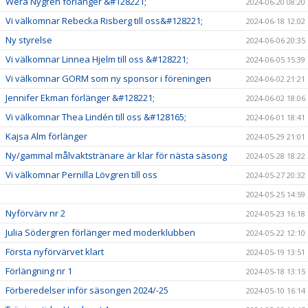
Wera Nygren förlänger &#128221;
2024-06-20 08:20
Vi välkomnar Rebecka Risberg till oss&#128221;
2024-06-18 12:02
Ny styrelse
2024-06-06 20:35
Vi välkomnar Linnea Hjelm till oss &#128221;
2024-06-05 15:39
Vi välkomnar GORM som ny sponsor i föreningen
2024-06-02 21:21
Jennifer Ekman förlänger &#128221;
2024-06-02 18:06
Vi välkomnar Thea Lindén till oss &#128165;
2024-06-01 18:41
Kajsa Alm förlänger
2024-05-29 21:01
Ny/gammal målvaktstränare är klar för nästa säsong
2024-05-28 18:22
Vi välkomnar Pernilla Lövgren till oss
2024-05-27 20:32
2024-05-25 14:59
Nyförvärv nr 2
2024-05-23 16:18
Julia Södergren förlänger med moderklubben
2024-05-22 12:10
Första nyförvärvet klart
2024-05-19 13:51
Förlängning nr 1
2024-05-18 13:15
Förberedelser inför säsongen 2024/-25
2024-05-10 16:14