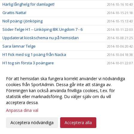
Härlig långhelg för damlaget!
2014-10-16 10:43
Grattis Natta!
2014-10-15 21:18
Noll poäng i Jönköping
2014-10-15 13:43
Söder-Telge H1 -- Linköping IBK Ungdom 7 - 6
2014-10-11 22:03
Uppdaterat kioskschema nu på hemsidan
2014-10-08 21:25
Sara lämnar Telge
2014-10-06 20:42
H1 Fick med sig 1 poäng från Nacka
2014-10-04 18:38
H1 tog sin första 3 poängare
2014-10-01 22:07
Håll koll på ditt favoritlag!
2014-09-29 20:18
För att hemsidan ska fungera korrekt använder vi nödvändiga
SSL - Vinst mot Huddinge
2014-09-28 14:51
cookies från SportAdmin. Dessa går inte att stänga av.
Inför Telge - Huddinge
2014-09-26 13:56
Föreningen kan också använda frivilliga cookies, t.ex. för
Första SSL-segern!
statistik eller marknadsföring. Du väljer själv om du vill
2014-09-22 15:23
acceptera dessa.
Referat från Endre-matchen
2014-09-21 11:41
Anpassa dina val
H1 räckte inte till i premiären förlust 3-6
2014-09-20 16:59
Föreningen behöver en kassör - nu!
2014-09-20 00:50
Acceptera nödvändiga
Acceptera alla
Förlust för Telge i SSL premiären
2014-09-19 22:05