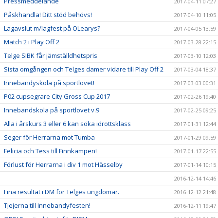
Pressmeddelande
2017-04-11 07:27
Påskhandla! Ditt stöd behövs!
2017-04-10 11:05
Lagavslut m/lagfest på OLearys?
2017-04-05 13:59
Match 2 i Play Off 2
2017-03-28 22:15
Telge SIBK får jämställdhetspris
2017-03-10 12:03
Sista omgången och Telges damer vidare till Play Off 2
2017-03-04 18:37
Innebandyskola på sportlovet!
2017-03-03 00:31
P02 cupsegrare City Gross Cup 2017
2017-02-26 19:40
Innebandskola på sportlovet v.9
2017-02-25 09:25
Alla i årskurs 3 eller 6 kan söka idrottsklass
2017-01-31 12:44
Seger för Herrarna mot Tumba
2017-01-29 09:59
Felicia och Tess till Finnkampen!
2017-01-17 22:55
Förlust för Herrarna i div 1 mot Hässelby
2017-01-14 10:15
2016-12-14 14:46
Fina resultat i DM för Telges ungdomar.
2016-12-12 21:48
Tjejerna till Innebandyfesten!
2016-12-11 19:47