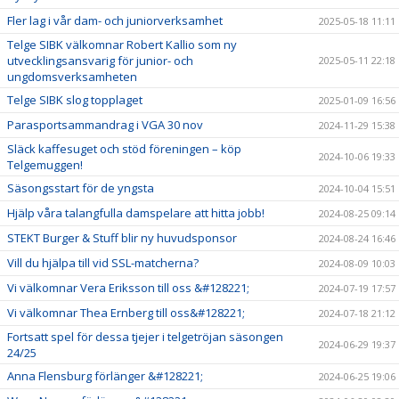
Fler lag i vår dam- och juniorverksamhet
2025-05-18 11:11
Telge SIBK välkomnar Robert Kallio som ny
utvecklingsansvarig för junior- och
2025-05-11 22:18
ungdomsverksamheten
Telge SIBK slog topplaget
2025-01-09 16:56
Parasportsammandrag i VGA 30 nov
2024-11-29 15:38
Släck kaffesuget och stöd föreningen – köp
2024-10-06 19:33
Telgemuggen!
Säsongsstart för de yngsta
2024-10-04 15:51
Hjälp våra talangfulla damspelare att hitta jobb!
2024-08-25 09:14
STEKT Burger & Stuff blir ny huvudsponsor
2024-08-24 16:46
Vill du hjälpa till vid SSL-matcherna?
2024-08-09 10:03
Vi välkomnar Vera Eriksson till oss &#128221;
2024-07-19 17:57
Vi välkomnar Thea Ernberg till oss&#128221;
2024-07-18 21:12
Fortsatt spel för dessa tjejer i telgetröjan säsongen
2024-06-29 19:37
24/25
Anna Flensburg förlänger &#128221;
2024-06-25 19:06