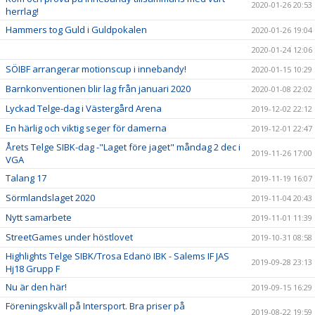
2020-01-26 20:53
herrlag!
Hammers tog Guld i Guldpokalen
2020-01-26 19:04
2020-01-24 12:06
SÖIBF arrangerar motionscup i innebandy!
2020-01-15 10:29
Barnkonventionen blir lag från januari 2020
2020-01-08 22:02
Lyckad Telge-dag i Västergård Arena
2019-12-02 22:12
En härlig och viktig seger för damerna
2019-12-01 22:47
Årets Telge SIBK-dag -"Laget före jaget" måndag 2 dec i
2019-11-26 17:00
VGA
Talang 17
2019-11-19 16:07
Sörmlandslaget 2020
2019-11-04 20:43
Nytt samarbete
2019-11-01 11:39
StreetGames under höstlovet
2019-10-31 08:58
Highlights Telge SIBK/Trosa Edanö IBK - Salems IF JAS
2019-09-28 23:13
Hj18 Grupp F
Nu är den här!
2019-09-15 16:29
Föreningskväll på Intersport. Bra priser på
2019-08-22 19:59