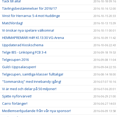
Tack till alla!
2016-10-18 09:16
Tävlingsbestämmelser för 2016/17
2016-10-16 12:00
Vinst för Herrarna: 5-4 mot Huddinge
2016-10-15 20:33
Matchlördag!
2016-10-13 15:39
Vi önskar nya spelare välkomna!
2016-10-11 00:01
HEMMAPREMIÄR H4!!! Kl.13:30 VG-Arena
2016-10-09 11:42
Uppdaterad Kioskschema
2016-10-06 22:43
Telge IBS - Linköping FCB 3-4
2016-09-18 19:53
Telgecupen 2016
2016-09-08 11:04
Guld i Uppsalacupen!
2016-09-04 22:55
Telgecupen, samtliga klasser fulltaliga!
2016-08-14 18:00
"Sommarskoj" med Innebandy igång!
2016-07-07 10:16
Vi är med och delar på 50 miljoner!
2016-07-06 20:01
Sjätte nyförvärvet!
2016-06-29 21:00
Carro förlänger!
2016-06-27 14:03
Medlemserbjudande från vår nya sponsor!
2016-06-09 13:58