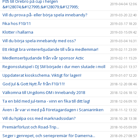
P05 till Örebro på cup i helgen
2019-04-04 12:06
&#128074;&#127995;&#128079;&#127995;
Vill du prova på- eller börja spela innebandy?
2019-03-20 22:40
Fika hos F10/11
2019-03-17 18:20
Klotter i hallarna
2019-03-15 09:42
Vill du börja spela innebandy med oss?
2019-03-04 16:31
Ett riktigt bra vintererbjudande till våra medlemmar!
2019-02-11 23:09
Medlemserbjudande från vår sponsor Actic
2019-02-11 15:29
Regionsslutspel i DJ SM började i dur men slutade i moll
2019-02-01 13:37
Uppdaterat kioskschema. Viktigt för lagen!
2019-01-07 12:20
God Jul & Gott Nytt År från F10/11!
2018-12-20 08:46
Välkomna till Ungdoms-DM i Innebandy 2018
2018-12-06 18:12
Ta en bild med jul-tema - vinn en fika till ditt lag!
2018-12-06 09:10
Även i år var vi med på Företagardagen i Scaniarinken
2018-11-12 13:32
Vill du hjälpa oss med marknadssidan?
2018-10-28 13:38
Premiärförlust och Road-Trip...
2018-10-05 09:09
Seger i genrepet, och seriepremiär för Damerna...
2018-09-27 08:57