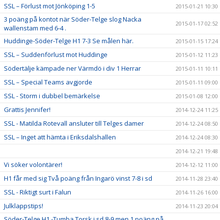
SSL – Förlust mot Jönköping 1-5
2015-01-21 10:30
3 poäng på kontot när Söder-Telge slog Nacka
2015-01-17 02:52
wallenstam med 6-4 .
Huddinge-Söder-Telge H1 7-3 Se målen här.
2015-01-15 17:24
SSL – Suddenförlust mot Huddinge
2015-01-12 11:23
Södertälje kämpade ner Värmdö i div 1 Herrar
2015-01-11 10:11
SSL – Special Teams avgjorde
2015-01-11 09:00
SSL - Storm i dubbel bemärkelse
2015-01-08 12:00
Grattis Jennifer!
2014-12-24 11:25
SSL - Matilda Rotevall ansluter till Telges damer
2014-12-24 08:50
SSL – Inget att hämta i Eriksdalshallen
2014-12-24 08:30
2014-12-21 19:48
Vi söker volontärer!
2014-12-12 11:00
H1 får med sig Två poäng från Ingarö vinst 7-8 i sd
2014-11-28 23:40
SSL - Riktigt surt i Falun
2014-11-26 16:00
Julklappstips!
2014-11-23 20:04
Söder-Telge H1 -Tumba Torsk i sd 8-9 men 1 poäng på