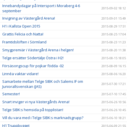
Innebandydagar på Intersport i Moraberg 4-6
2015-09-02 18:12
september
Invigning av Västergård Arena!
2015-09-01 15:49
H1 i Kallsta Open 2015
2015-08-29 17:51
Grattis Felicia och Natta!
2015-08-25 17:04
Framtidslöften i Sörmland
2015-08-23 11:23
Smygpremiär i Västergård Arena i helgen!
2015-08-20 11:38
Telge ersätter Södertälje Östra i H2!
2015-08-15 18:05
Försäsongscup för pojkar födda -02
2015-08-09 16:15
Linnéa vaktar vidare!
2015-08-06 16:20
Samarbete mellan Telge SIBK och Salems IF om
2015-07-30 17:21
Juniorallsvenskan (JAS)
Semester!
2015-07-10 17:45
Snart inviger vi nya Västergårds Arena!
2015-06-26 10:56
Telge SIBK:s hemsida på topplistan!
2015-06-26 10:45
Vill du vara med i Telge SIBK:s marknadsgrupp?
2015-06-10 18:21
H1 Truppbygget
2015-06-09 21:55