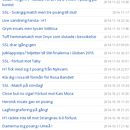
2014-11-22 13:38
kontot
SSL - Svängig match men tre poäng till slut!
2014-11-17
Live sändning Farsta - H1
2014-11-14 22:56
Grym insats men tyvärr lottlösa
2014-11-10 17:48
Tuff hemmamatch mot Onyx som slutade i besvikelse
2014-11-09 21:01
SSL drar igång igen
2014-11-07 09:09
Julklappstips? biljetter till SM-finalerna i Globen 2015
2014-11-03 20:37
SSL - Förlust mot Täby
2014-11-03 10:01
H1 fick med sig 3 poäng från Nykvarn.
2014-10-24 22:07
Klä dig i rosa till förmån för Rosa Bandet!
2014-10-24 16:23
SSL - Match på söndag!
2014-10-23 13:34
Close but no cigar! Förlust mot Kais Mora
2014-10-21 10:20
Heroisk insats gav en poäng
2014-10-19 11:33
Lagfotografering på gång!
2014-10-18 21:25
H1 räckte inte till mot Strängnäs 6-0 förlust.
2014-10-18 19:22
Damerna tog poäng i Umeå !
2014-10-17 21:42