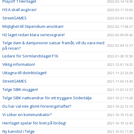
Playoff 1 Herrlaget
2022-03-14 16:50
H3:A skall avgöras!
2022-03-11 10:06
StreetGAMES
2022-03-04 13:00
Möjlighet till Stipendium-ansökan!
2022-02-17 08:27
H2 laget redan klara seriesegrare!
2022-02-09 09:42
Telge dam & damjuniorer satsar framåt, vill du vara med
2022-02-04 12:37
på resan?
Ledare för Sörmlandslaget F16
2022-01-28 10:50
Viktig information!
2021-12-01 16:32
Uttagna till distriktslaget!
2021-11-23 23:29
StreetGAMES
2021-11-06 13:45
Telge SIBK-muggen!
2021-11-05 12:57
Telge SIBK nattvandrar för ett tryggare Södertälje
2021-10-27 15:28
Du har väl inte glömt Föreningshäftet?
2021-10-22 13:13
Vi söker en kommunikatör?
2021-10-19 15:52
Herrlaget spelar för livet på lördag!
2021-10-19 12:45
Ny kanslist i Telge
2021-10-05 17:28