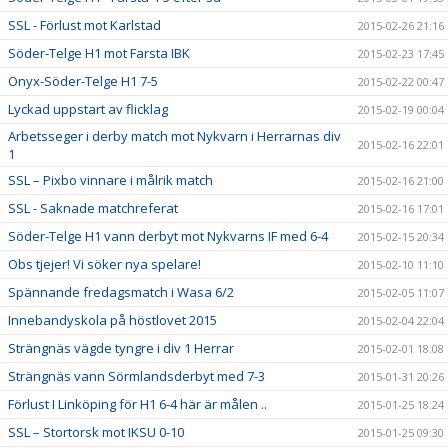
SSL - Förlust mot Karlstad
2015-02-26 21:16
Söder-Telge H1 mot Farsta IBK
2015-02-23 17:45
Onyx-Söder-Telge H1 7-5
2015-02-22 00:47
Lyckad uppstart av flicklag
2015-02-19 00:04
Arbetsseger i derby match mot Nykvarn i Herrarnas div
2015-02-16 22:01
1
SSL – Pixbo vinnare i målrik match
2015-02-16 21:00
SSL - Saknade matchreferat
2015-02-16 17:01
Söder-Telge H1 vann derbyt mot Nykvarns IF med 6-4
2015-02-15 20:34
Obs tjejer! Vi söker nya spelare!
2015-02-10 11:10
Spännande fredagsmatch i Wasa 6/2
2015-02-05 11:07
Innebandyskola på höstlovet 2015
2015-02-04 22:04
Strängnäs vägde tyngre i div 1 Herrar
2015-02-01 18:08
Strängnäs vann Sörmlandsderbyt med 7-3
2015-01-31 20:26
Förlust I Linköping för H1 6-4 här är målen ..
2015-01-25 18:24
SSL – Stortorsk mot IKSU 0-10
2015-01-25 09:30