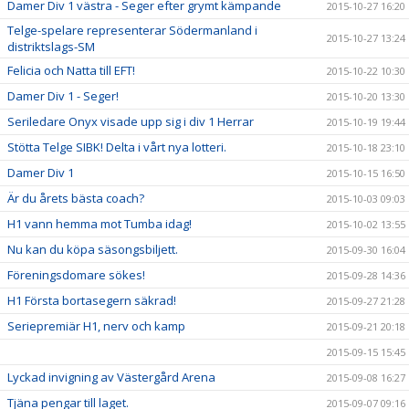
Damer Div 1 västra - Seger efter grymt kämpande
2015-10-27 16:20
Telge-spelare representerar Södermanland i
2015-10-27 13:24
distriktslags-SM
Felicia och Natta till EFT!
2015-10-22 10:30
Damer Div 1 - Seger!
2015-10-20 13:30
Seriledare Onyx visade upp sig i div 1 Herrar
2015-10-19 19:44
Stötta Telge SIBK! Delta i vårt nya lotteri.
2015-10-18 23:10
Damer Div 1
2015-10-15 16:50
Är du årets bästa coach?
2015-10-03 09:03
H1 vann hemma mot Tumba idag!
2015-10-02 13:55
Nu kan du köpa säsongsbiljett.
2015-09-30 16:04
Föreningsdomare sökes!
2015-09-28 14:36
H1 Första bortasegern säkrad!
2015-09-27 21:28
Seriepremiär H1, nerv och kamp
2015-09-21 20:18
2015-09-15 15:45
Lyckad invigning av Västergård Arena
2015-09-08 16:27
Tjäna pengar till laget.
2015-09-07 09:16