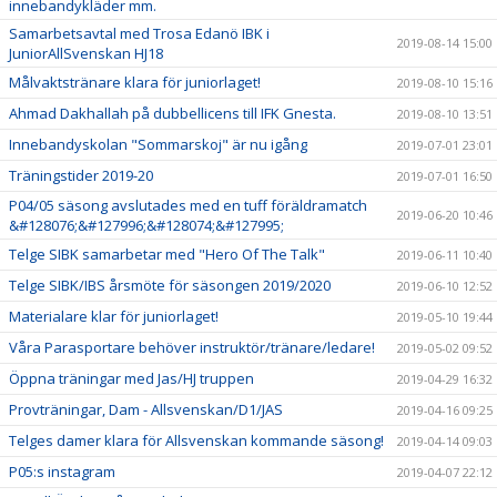
innebandykläder mm.
Samarbetsavtal med Trosa Edanö IBK i
2019-08-14 15:00
JuniorAllSvenskan HJ18
Målvaktstränare klara för juniorlaget!
2019-08-10 15:16
Ahmad Dakhallah på dubbellicens till IFK Gnesta.
2019-08-10 13:51
Innebandyskolan "Sommarskoj" är nu igång
2019-07-01 23:01
Träningstider 2019-20
2019-07-01 16:50
P04/05 säsong avslutades med en tuff föräldramatch
2019-06-20 10:46
&#128076;&#127996;&#128074;&#127995;
Telge SIBK samarbetar med "Hero Of The Talk"
2019-06-11 10:40
Telge SIBK/IBS årsmöte för säsongen 2019/2020
2019-06-10 12:52
Materialare klar för juniorlaget!
2019-05-10 19:44
Våra Parasportare behöver instruktör/tränare/ledare!
2019-05-02 09:52
Öppna träningar med Jas/HJ truppen
2019-04-29 16:32
Provträningar, Dam - Allsvenskan/D1/JAS
2019-04-16 09:25
Telges damer klara för Allsvenskan kommande säsong!
2019-04-14 09:03
P05:s instagram
2019-04-07 22:12