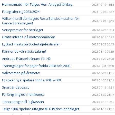
Hemmamatch för Telges Herr A-lag på lördag.
2023-10-19 18:55
Fotografering 2023/2024
2023-10-05 16:47
Välkomna till damlagets Rosa Bandet-matcher för
2023-10-03 16:45
Cancerforskningen!
Seriepremiär för herrlaget
2023-09-26 16:03
Gratis inträde på matchpremiären
2023-09-18 16:27
Lyckad insats på Södertäljefestivalen
2023-08-27 20:13
Känner du vår nästa talang?
2023-08-10 09:59
Andreas Fränzel tränare för H2
2023-06-22 22:08
Träningsläger för tjejer födda 2008 och 2009
2023-05-31 18:10
Välkommen på årsmöte!
2023-05-26 21:35
HJ söker nya spelare födda 2005-2009
2023-04-25 21:11
Snart är det disco
2023-04-19 19:31
Förlängning och hemkomst
2023-03-30 21:17
Tjäna pengar till lagkassan
2023-03-15 16:45
Telge SIBK-spelare uttagna till U19 damlandslaget
2023-01-19 21:06