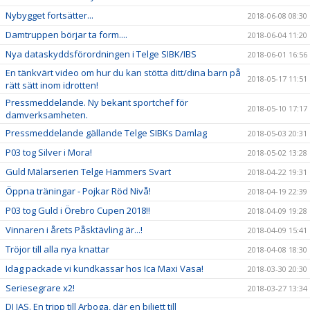
Nybygget fortsätter...
2018-06-08 08:30
Damtruppen börjar ta form....
2018-06-04 11:20
Nya dataskyddsförordningen i Telge SIBK/IBS
2018-06-01 16:56
En tänkvärt video om hur du kan stötta ditt/dina barn på
2018-05-17 11:51
rätt sätt inom idrotten!
Pressmeddelande. Ny bekant sportchef för
2018-05-10 17:17
damverksamheten.
Pressmeddelande gällande Telge SIBKs Damlag
2018-05-03 20:31
P03 tog Silver i Mora!
2018-05-02 13:28
Guld Mälarserien Telge Hammers Svart
2018-04-22 19:31
Öppna träningar - Pojkar Röd Nivå!
2018-04-19 22:39
P03 tog Guld i Örebro Cupen 2018!!
2018-04-09 19:28
Vinnaren i årets Påsktävling är...!
2018-04-09 15:41
Tröjor till alla nya knattar
2018-04-08 18:30
Idag packade vi kundkassar hos Ica Maxi Vasa!
2018-03-30 20:30
Seriesegrare x2!
2018-03-27 13:34
DJ JAS. En tripp till Arboga, där en biljett till