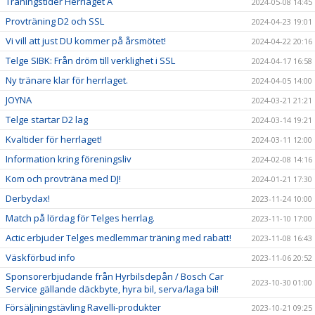
Träningstider Herrlaget A
2024-05-08 14:45
Provträning D2 och SSL
2024-04-23 19:01
Vi vill att just DU kommer på årsmötet!
2024-04-22 20:16
Telge SIBK: Från dröm till verklighet i SSL
2024-04-17 16:58
Ny tränare klar för herrlaget.
2024-04-05 14:00
JOYNA
2024-03-21 21:21
Telge startar D2 lag
2024-03-14 19:21
Kvaltider för herrlaget!
2024-03-11 12:00
Information kring föreningsliv
2024-02-08 14:16
Kom och provträna med DJ!
2024-01-21 17:30
Derbydax!
2023-11-24 10:00
Match på lördag för Telges herrlag.
2023-11-10 17:00
Actic erbjuder Telges medlemmar träning med rabatt!
2023-11-08 16:43
Väskförbud info
2023-11-06 20:52
Sponsorerbjudande från Hyrbilsdepån / Bosch Car
2023-10-30 01:00
Service gällande däckbyte, hyra bil, serva/laga bil!
Försäljningstävling Ravelli-produkter
2023-10-21 09:25