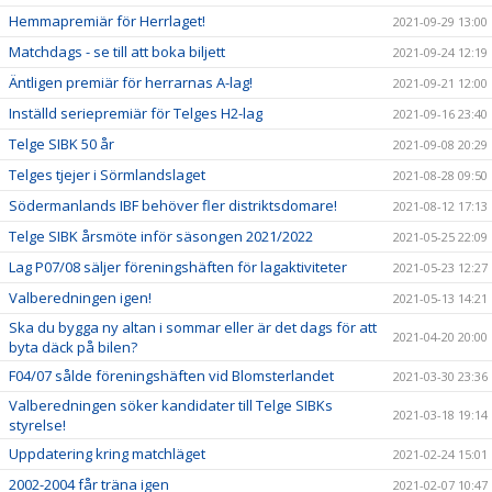
Hemmapremiär för Herrlaget!
2021-09-29 13:00
Matchdags - se till att boka biljett
2021-09-24 12:19
Äntligen premiär för herrarnas A-lag!
2021-09-21 12:00
Inställd seriepremiär för Telges H2-lag
2021-09-16 23:40
Telge SIBK 50 år
2021-09-08 20:29
Telges tjejer i Sörmlandslaget
2021-08-28 09:50
Södermanlands IBF behöver fler distriktsdomare!
2021-08-12 17:13
Telge SIBK årsmöte inför säsongen 2021/2022
2021-05-25 22:09
Lag P07/08 säljer föreningshäften för lagaktiviteter
2021-05-23 12:27
Valberedningen igen!
2021-05-13 14:21
Ska du bygga ny altan i sommar eller är det dags för att
2021-04-20 20:00
byta däck på bilen?
F04/07 sålde föreningshäften vid Blomsterlandet
2021-03-30 23:36
Valberedningen söker kandidater till Telge SIBKs
2021-03-18 19:14
styrelse!
Uppdatering kring matchläget
2021-02-24 15:01
2002-2004 får träna igen
2021-02-07 10:47