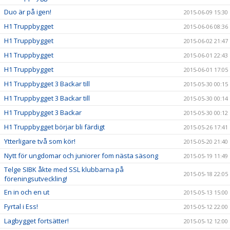
Duo är på igen!
2015-06-09 15:30
H1 Truppbygget
2015-06-06 08:36
H1 Truppbygget
2015-06-02 21:47
H1 Truppbygget
2015-06-01 22:43
H1 Truppbygget
2015-06-01 17:05
H1 Truppbygget 3 Backar till
2015-05-30 00:15
H1 Truppbygget 3 Backar till
2015-05-30 00:14
H1 Truppbygget 3 Backar
2015-05-30 00:12
H1 Truppbygget börjar bli färdigt
2015-05-26 17:41
Ytterligare två som kör!
2015-05-20 21:40
Nytt för ungdomar och juniorer fom nästa säsong
2015-05-19 11:49
Telge SIBK åkte med SSL klubbarna på
2015-05-18 22:05
föreningsutveckling!
En in och en ut
2015-05-13 15:00
Fyrtal i Ess!
2015-05-12 22:00
Lagbygget fortsätter!
2015-05-12 12:00