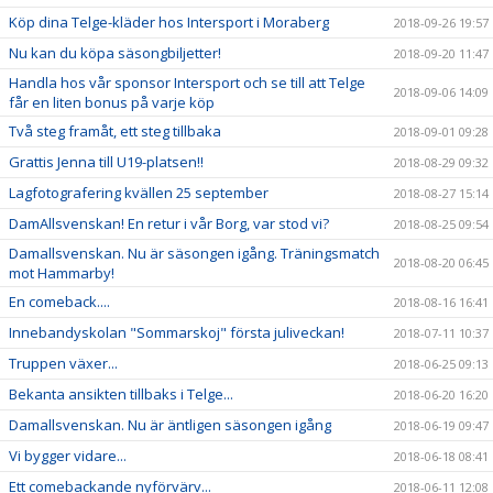
Köp dina Telge-kläder hos Intersport i Moraberg
2018-09-26 19:57
Nu kan du köpa säsongbiljetter!
2018-09-20 11:47
Handla hos vår sponsor Intersport och se till att Telge
2018-09-06 14:09
får en liten bonus på varje köp
Två steg framåt, ett steg tillbaka
2018-09-01 09:28
Grattis Jenna till U19-platsen!!
2018-08-29 09:32
Lagfotografering kvällen 25 september
2018-08-27 15:14
DamAllsvenskan! En retur i vår Borg, var stod vi?
2018-08-25 09:54
Damallsvenskan. Nu är säsongen igång. Träningsmatch
2018-08-20 06:45
mot Hammarby!
En comeback....
2018-08-16 16:41
Innebandyskolan "Sommarskoj" första juliveckan!
2018-07-11 10:37
Truppen växer...
2018-06-25 09:13
Bekanta ansikten tillbaks i Telge...
2018-06-20 16:20
Damallsvenskan. Nu är äntligen säsongen igång
2018-06-19 09:47
Vi bygger vidare...
2018-06-18 08:41
Ett comebackande nyförvärv...
2018-06-11 12:08