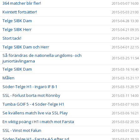
364 matcher blir fler!
2015-05-07 16:00
Kvintett fortsätter!
2015-05-03 21:00
Telge SIBK Dam
2015-04-28 13:30
Telge SIBK Herr
2015-04-21 09:35
Stort tack!
2015-04-09 21:24
Telge SIBK Dam och Herr
2015-04-01 22:15
Så förändras de nationella ungdoms- och
2015-03-25 11:54
juniortävlingarna
Telge SIBK Dam
2015-03-16 16:40
Målen
2015-03-15 21:17
Söder-Telge H1 - Ingarö IF 8-1
2015-03-15 20:57
SSL - Förlust borta mot Rönnby
2015-03-11 14:00
Tumba GOIF 5 - 4 Söder-Telge H1
2015-03-07 16:03
Se kvällens match live via SSL Play
2015-03-06 16:21
En viktig poäng i H1 i match mot Farsta
2015-03-02 20:55
SSL - Vinst mot Falun
2015-03-01 22:55
Söder-Telge H1 - Farsta 4-5 efter sd
2015-03-01 19:53