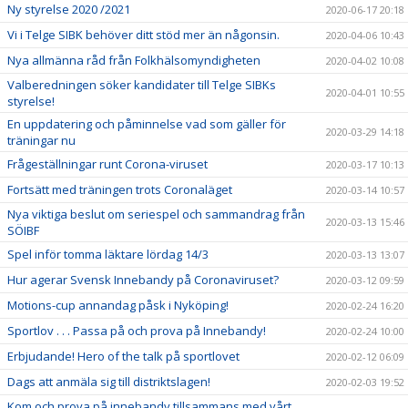
Ny styrelse 2020 /2021
2020-06-17 20:18
Vi i Telge SIBK behöver ditt stöd mer än någonsin.
2020-04-06 10:43
Nya allmänna råd från Folkhälsomyndigheten
2020-04-02 10:08
Valberedningen söker kandidater till Telge SIBKs
2020-04-01 10:55
styrelse!
En uppdatering och påminnelse vad som gäller för
2020-03-29 14:18
träningar nu
Frågeställningar runt Corona-viruset
2020-03-17 10:13
Fortsätt med träningen trots Coronaläget
2020-03-14 10:57
Nya viktiga beslut om seriespel och sammandrag från
2020-03-13 15:46
SÖIBF
Spel inför tomma läktare lördag 14/3
2020-03-13 13:07
Hur agerar Svensk Innebandy på Coronaviruset?
2020-03-12 09:59
Motions-cup annandag påsk i Nyköping!
2020-02-24 16:20
Sportlov . . . Passa på och prova på Innebandy!
2020-02-24 10:00
Erbjudande! Hero of the talk på sportlovet
2020-02-12 06:09
Dags att anmäla sig till distriktslagen!
2020-02-03 19:52
Kom och prova på innebandy tillsammans med vårt