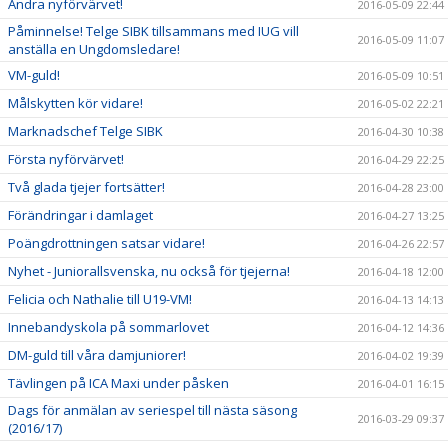
Andra nyförvärvet!
2016-05-09 22:44
Påminnelse! Telge SIBK tillsammans med IUG vill
2016-05-09 11:07
anställa en Ungdomsledare!
VM-guld!
2016-05-09 10:51
Målskytten kör vidare!
2016-05-02 22:21
Marknadschef Telge SIBK
2016-04-30 10:38
Första nyförvärvet!
2016-04-29 22:25
Två glada tjejer fortsätter!
2016-04-28 23:00
Förändringar i damlaget
2016-04-27 13:25
Poängdrottningen satsar vidare!
2016-04-26 22:57
Nyhet - Juniorallsvenska, nu också för tjejerna!
2016-04-18 12:00
Felicia och Nathalie till U19-VM!
2016-04-13 14:13
Innebandyskola på sommarlovet
2016-04-12 14:36
DM-guld till våra damjuniorer!
2016-04-02 19:39
Tävlingen på ICA Maxi under påsken
2016-04-01 16:15
Dags för anmälan av seriespel till nästa säsong
2016-03-29 09:37
(2016/17)