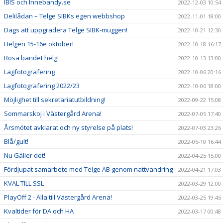
IBIS och Innebandy.se
2022-12-03 10:54
Delilådan – Telge SIBKs egen webbshop
2022-11-01 18:00
Dags att uppgradera Telge SIBK-muggen!
2022-10-21 12:30
Helgen 15-16e oktober!
2022-10-18 16:17
Rosa bandet helg!
2022-10-13 13:00
Lagfotografering
2022-10-06 20:16
Lagfotografering 2022/23
2022-10-06 18:00
Möjlighet till sekretariatutbildning!
2022-09-22 15:08
Sommarskoj i Västergård Arena!
2022-07-05 17:40
Årsmötet avklarat och ny styrelse på plats!
2022-07-03 23:26
Blå/gult!
2022-05-10 16:44
Nu Gäller det!
2022-04-25 15:00
Fördjupat samarbete med Telge AB genom nattvandring
2022-04-21 17:03
KVAL TILL SSL
2022-03-29 12:00
PlayOff 2 - Alla till Västergård Arena!
2022-03-25 19:45
Kvaltider för DA och HA
2022-03-17 00:48