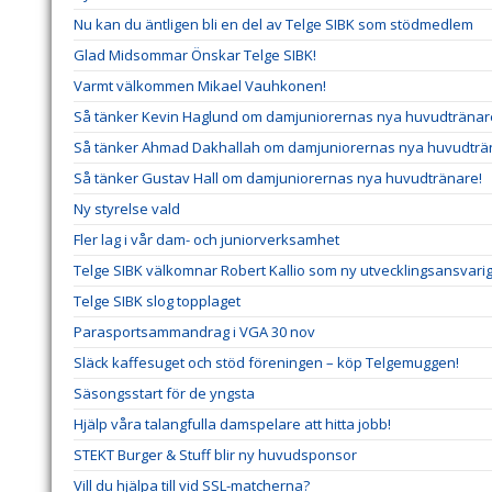
Nu kan du äntligen bli en del av Telge SIBK som stödmedlem
Glad Midsommar Önskar Telge SIBK!
Varmt välkommen Mikael Vauhkonen!
Så tänker Kevin Haglund om damjuniorernas nya huvudtränar
Så tänker Ahmad Dakhallah om damjuniorernas nya huvudträ
Så tänker Gustav Hall om damjuniorernas nya huvudtränare!
Ny styrelse vald
Fler lag i vår dam- och juniorverksamhet
Telge SIBK välkomnar Robert Kallio som ny utvecklingsansvar
Telge SIBK slog topplaget
Parasportsammandrag i VGA 30 nov
Släck kaffesuget och stöd föreningen – köp Telgemuggen!
Säsongsstart för de yngsta
Hjälp våra talangfulla damspelare att hitta jobb!
STEKT Burger & Stuff blir ny huvudsponsor
Vill du hjälpa till vid SSL-matcherna?