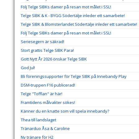
Följ Telge SIBKs damer på resan mot målet i SSL!
Telge SIBK & K - BYGG Södertälje inleder ett samarbete!
Telge SIBK & Blomsterlandet Södertälje inleder ett samarbete!
Följ Telge SIBKs damer på resan mot målet i SSL!
Seriesegern är säkrad!
Stort grattis Telge SIBK Para!
Gott Nytt År 2026 önskar Telge SIBK
God Jul!
Bli föreningssupporter för Telge SIBK på Innebandy Play
DSM-truppen F16 publicerad!
Telge "Tofflan" är här!
Framtidens målvakter sökes!
Känner du en knatte som vill spela innebandy?
Thea till landslaget
Tränarduo Åsa & Caroline
Ny tränare för H2