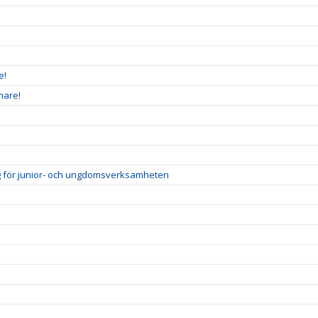
e!
nare!
ig för junior- och ungdomsverksamheten