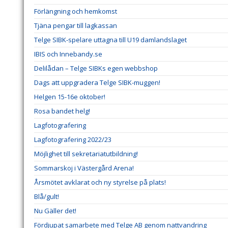
Förlängning och hemkomst
Tjäna pengar till lagkassan
Telge SIBK-spelare uttagna till U19 damlandslaget
IBIS och Innebandy.se
Delilådan – Telge SIBKs egen webbshop
Dags att uppgradera Telge SIBK-muggen!
Helgen 15-16e oktober!
Rosa bandet helg!
Lagfotografering
Lagfotografering 2022/23
Möjlighet till sekretariatutbildning!
Sommarskoj i Västergård Arena!
Årsmötet avklarat och ny styrelse på plats!
Blå/gult!
Nu Gäller det!
Fördjupat samarbete med Telge AB genom nattvandring