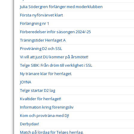
Julia Södergren förlänger med moderklubben
Första nyförvärvet klart
Förlängning nr 1
Förberedelser inför säsongen 2024/-25
Träningstider Herrlaget A
Provträning D2 och SSL
Vi vill att just DU kommer på årsmötet!
Telge SIBK: Från dröm till verklighet i SSL
Ny tränare klar för herrlaget.
JOYNA
Telge startar D2 lag
Kvaltider för herrlaget!
Information kring föreningsliv
Kom och provträna med DJ!
Derbydax!
Match på lördag för Telges herrlag.