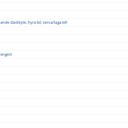
nde däckbyte, hyra bil, serva/laga bil!
ningen!