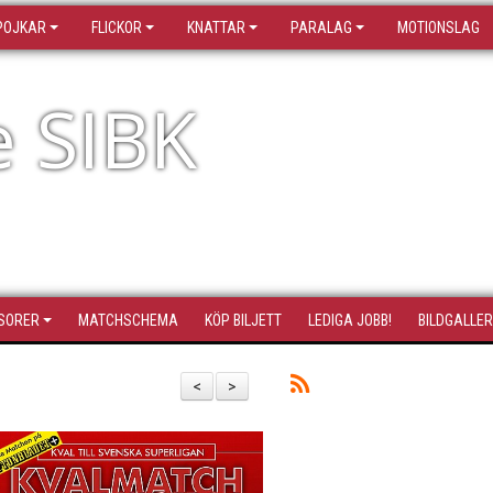
POJKAR
FLICKOR
KNATTAR
PARALAG
MOTIONSLAG
e SIBK
SORER
MATCHSCHEMA
KÖP BILJETT
LEDIGA JOBB!
BILDGALLER
<
>