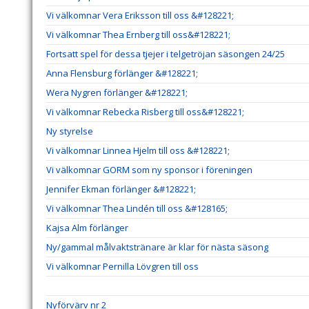
Vi välkomnar Vera Eriksson till oss &#128221;
Vi välkomnar Thea Ernberg till oss&#128221;
Fortsatt spel för dessa tjejer i telgetröjan säsongen 24/25
Anna Flensburg förlänger &#128221;
Wera Nygren förlänger &#128221;
Vi välkomnar Rebecka Risberg till oss&#128221;
Ny styrelse
Vi välkomnar Linnea Hjelm till oss &#128221;
Vi välkomnar GORM som ny sponsor i föreningen
Jennifer Ekman förlänger &#128221;
Vi välkomnar Thea Lindén till oss &#128165;
Kajsa Alm förlänger
Ny/gammal målvaktstränare är klar för nästa säsong
Vi välkomnar Pernilla Lövgren till oss
Nyförvärv nr 2