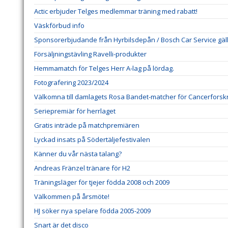
Actic erbjuder Telges medlemmar träning med rabatt!
Väskförbud info
Sponsorerbjudande från Hyrbilsdepån / Bosch Car Service gälla
Försäljningstävling Ravelli-produkter
Hemmamatch för Telges Herr A-lag på lördag.
Fotografering 2023/2024
Välkomna till damlagets Rosa Bandet-matcher för Cancerforsk
Seriepremiär för herrlaget
Gratis inträde på matchpremiären
Lyckad insats på Södertäljefestivalen
Känner du vår nästa talang?
Andreas Fränzel tränare för H2
Träningsläger för tjejer födda 2008 och 2009
Välkommen på årsmöte!
HJ söker nya spelare födda 2005-2009
Snart är det disco