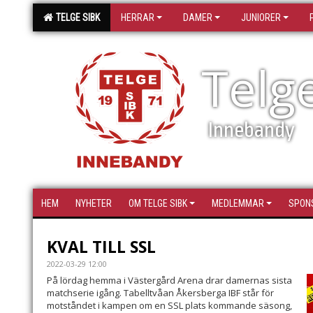
TELGE SIBK
HERRAR
DAMER
JUNIORER
Telg
Innebandy
HEM
NYHETER
OM TELGE SIBK
MEDLEMMAR
SPON
KVAL TILL SSL
2022-03-29 12:00
På lördag hemma i Västergård Arena drar damernas sista
matchserie igång. Tabelltvåan Åkersberga IBF står för
motståndet i kampen om en SSL plats kommande säsong,