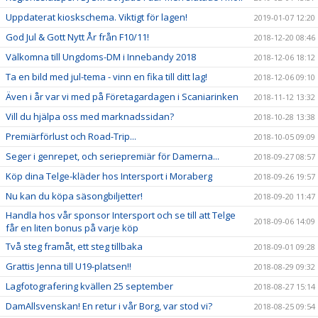
Uppdaterat kioskschema. Viktigt för lagen!
2019-01-07 12:20
God Jul & Gott Nytt År från F10/11!
2018-12-20 08:46
Välkomna till Ungdoms-DM i Innebandy 2018
2018-12-06 18:12
Ta en bild med jul-tema - vinn en fika till ditt lag!
2018-12-06 09:10
Även i år var vi med på Företagardagen i Scaniarinken
2018-11-12 13:32
Vill du hjälpa oss med marknadssidan?
2018-10-28 13:38
Premiärförlust och Road-Trip...
2018-10-05 09:09
Seger i genrepet, och seriepremiär för Damerna...
2018-09-27 08:57
Köp dina Telge-kläder hos Intersport i Moraberg
2018-09-26 19:57
Nu kan du köpa säsongbiljetter!
2018-09-20 11:47
Handla hos vår sponsor Intersport och se till att Telge
2018-09-06 14:09
får en liten bonus på varje köp
Två steg framåt, ett steg tillbaka
2018-09-01 09:28
Grattis Jenna till U19-platsen!!
2018-08-29 09:32
Lagfotografering kvällen 25 september
2018-08-27 15:14
DamAllsvenskan! En retur i vår Borg, var stod vi?
2018-08-25 09:54