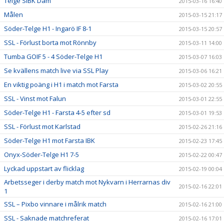
Telge SIBK Dam
2015-03-16 16:40
Målen
2015-03-15 21:17
Söder-Telge H1 - Ingarö IF 8-1
2015-03-15 20:57
SSL - Förlust borta mot Rönnby
2015-03-11 14:00
Tumba GOIF 5 - 4 Söder-Telge H1
2015-03-07 16:03
Se kvällens match live via SSL Play
2015-03-06 16:21
En viktig poäng i H1 i match mot Farsta
2015-03-02 20:55
SSL - Vinst mot Falun
2015-03-01 22:55
Söder-Telge H1 - Farsta 4-5 efter sd
2015-03-01 19:53
SSL - Förlust mot Karlstad
2015-02-26 21:16
Söder-Telge H1 mot Farsta IBK
2015-02-23 17:45
Onyx-Söder-Telge H1 7-5
2015-02-22 00:47
Lyckad uppstart av flicklag
2015-02-19 00:04
Arbetsseger i derby match mot Nykvarn i Herrarnas div
2015-02-16 22:01
1
SSL – Pixbo vinnare i målrik match
2015-02-16 21:00
SSL - Saknade matchreferat
2015-02-16 17:01