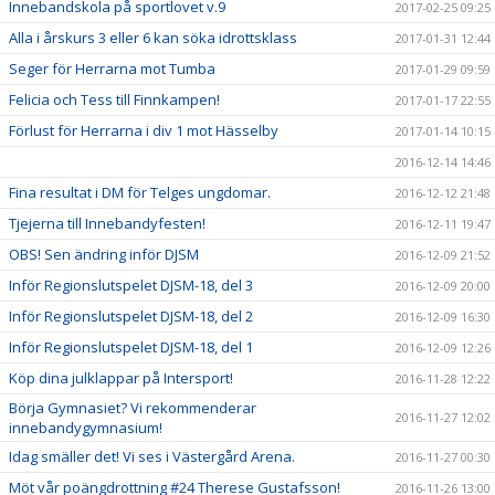
Innebandskola på sportlovet v.9
2017-02-25 09:25
Alla i årskurs 3 eller 6 kan söka idrottsklass
2017-01-31 12:44
Seger för Herrarna mot Tumba
2017-01-29 09:59
Felicia och Tess till Finnkampen!
2017-01-17 22:55
Förlust för Herrarna i div 1 mot Hässelby
2017-01-14 10:15
2016-12-14 14:46
Fina resultat i DM för Telges ungdomar.
2016-12-12 21:48
Tjejerna till Innebandyfesten!
2016-12-11 19:47
OBS! Sen ändring inför DJSM
2016-12-09 21:52
Inför Regionslutspelet DJSM-18, del 3
2016-12-09 20:00
Inför Regionslutspelet DJSM-18, del 2
2016-12-09 16:30
Inför Regionslutspelet DJSM-18, del 1
2016-12-09 12:26
Köp dina julklappar på Intersport!
2016-11-28 12:22
Börja Gymnasiet? Vi rekommenderar
2016-11-27 12:02
innebandygymnasium!
Idag smäller det! Vi ses i Västergård Arena.
2016-11-27 00:30
Möt vår poängdrottning #24 Therese Gustafsson!
2016-11-26 13:00