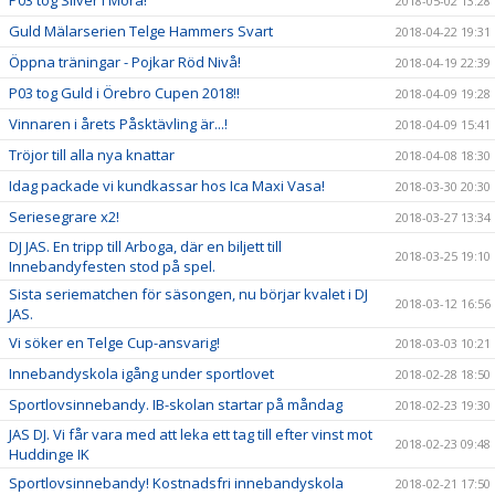
P03 tog Silver i Mora!
2018-05-02 13:28
Guld Mälarserien Telge Hammers Svart
2018-04-22 19:31
Öppna träningar - Pojkar Röd Nivå!
2018-04-19 22:39
P03 tog Guld i Örebro Cupen 2018!!
2018-04-09 19:28
Vinnaren i årets Påsktävling är...!
2018-04-09 15:41
Tröjor till alla nya knattar
2018-04-08 18:30
Idag packade vi kundkassar hos Ica Maxi Vasa!
2018-03-30 20:30
Seriesegrare x2!
2018-03-27 13:34
DJ JAS. En tripp till Arboga, där en biljett till
2018-03-25 19:10
Innebandyfesten stod på spel.
Sista seriematchen för säsongen, nu börjar kvalet i DJ
2018-03-12 16:56
JAS.
Vi söker en Telge Cup-ansvarig!
2018-03-03 10:21
Innebandyskola igång under sportlovet
2018-02-28 18:50
Sportlovsinnebandy. IB-skolan startar på måndag
2018-02-23 19:30
JAS DJ. Vi får vara med att leka ett tag till efter vinst mot
2018-02-23 09:48
Huddinge IK
Sportlovsinnebandy! Kostnadsfri innebandyskola
2018-02-21 17:50