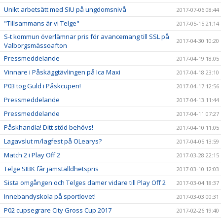
Unikt arbetsätt med SIU på ungdomsnivå
2017-07-06 08:44
"Tillsammans är vi Telge"
2017-05-15 21:14
S-t kommun överlämnar pris för avancemang till SSL på
2017-04-30 10:20
Valborgsmässoafton
Pressmeddelande
2017-04-19 18:05
Vinnare i Påskäggtävlingen på Ica Maxi
2017-04-18 23:10
P03 tog Guld i Påskcupen!
2017-04-17 12:56
Pressmeddelande
2017-04-13 11:44
Pressmeddelande
2017-04-11 07:27
Påskhandla! Ditt stöd behövs!
2017-04-10 11:05
Lagavslut m/lagfest på OLearys?
2017-04-05 13:59
Match 2 i Play Off 2
2017-03-28 22:15
Telge SIBK får jämställdhetspris
2017-03-10 12:03
Sista omgången och Telges damer vidare till Play Off 2
2017-03-04 18:37
Innebandyskola på sportlovet!
2017-03-03 00:31
P02 cupsegrare City Gross Cup 2017
2017-02-26 19:40