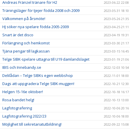
Andreas Fränzel tränare för H2
2023-06-22 22:08
Träningsläger för tjejer födda 2008 och 2009
2023-05-31 18:10
Välkommen på årsmöte!
2023-05-26 21:35
HJ söker nya spelare födda 2005-2009
2023-04-25 21:11
Snart är det disco
2023-04-19 19:31
Förlängning och hemkomst
2023-03-30 21:17
Tjäna pengar till lagkassan
2023-03-15 16:45
Telge SIBK-spelare uttagna till U19 damlandslaget
2023-01-19 21:06
IBIS och Innebandy.se
2022-12-03 10:54
Delilådan – Telge SIBKs egen webbshop
2022-11-01 18:00
Dags att uppgradera Telge SIBK-muggen!
2022-10-21 12:30
Helgen 15-16e oktober!
2022-10-18 16:17
Rosa bandet helg!
2022-10-13 13:00
Lagfotografering
2022-10-06 20:16
Lagfotografering 2022/23
2022-10-06 18:00
Möjlighet till sekretariatutbildning!
2022-09-22 15:08