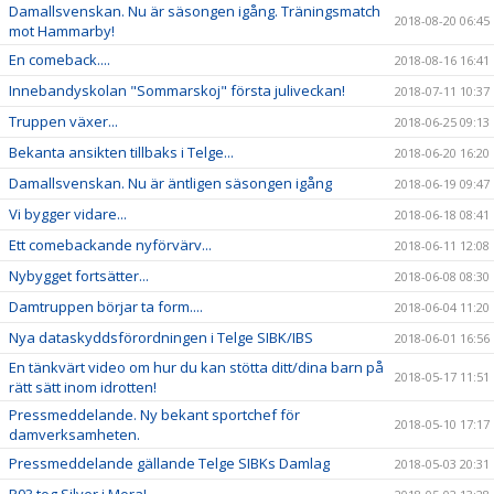
Damallsvenskan. Nu är säsongen igång. Träningsmatch
2018-08-20 06:45
mot Hammarby!
En comeback....
2018-08-16 16:41
Innebandyskolan "Sommarskoj" första juliveckan!
2018-07-11 10:37
Truppen växer...
2018-06-25 09:13
Bekanta ansikten tillbaks i Telge...
2018-06-20 16:20
Damallsvenskan. Nu är äntligen säsongen igång
2018-06-19 09:47
Vi bygger vidare...
2018-06-18 08:41
Ett comebackande nyförvärv...
2018-06-11 12:08
Nybygget fortsätter...
2018-06-08 08:30
Damtruppen börjar ta form....
2018-06-04 11:20
Nya dataskyddsförordningen i Telge SIBK/IBS
2018-06-01 16:56
En tänkvärt video om hur du kan stötta ditt/dina barn på
2018-05-17 11:51
rätt sätt inom idrotten!
Pressmeddelande. Ny bekant sportchef för
2018-05-10 17:17
damverksamheten.
Pressmeddelande gällande Telge SIBKs Damlag
2018-05-03 20:31