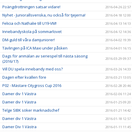
Poängdrottningen satsar vidare!
2016-04-26 22:57
Nyhet - Juniorallsvenska, nu också för tjejerna!
2016-04-18 12:00
Felicia och Nathalie till U19-VM!
2016-04-13 14:13
Innebandyskola på sommarlovet
2016-04-12 14:36
DM-guld till våra damjuniorer!
2016-04-02 19:39
Tävlingen på ICA Maxi under påsken
2016-04-01 16:15
Dags för anmälan av seriespel till nästa säsong
2016-03-29 09:37
(2016/17)
Vill DU spela innebandy med oss?
2016-03-26 14:33
Dagen efter kvällen före
2016-03-21 13:05
P02 - Mästare Citygross Cup 2016
2016-02-28 20:46
Damer div 1 Västra
2016-02-06 11:24
Damer div 1 Västra
2016-01-25 09:20
Telge SIBK söker marknadschef
2016-01-21 14:42
Damer div 1 Västra
2016-01-18 12:57
Damer Div 1 Västra
2016-01-11 11:45