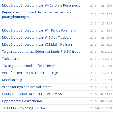
Möt våra poängdrottningar: #4 Caroline Rosenberg
2016-11-25 15:00
Reportage i LT om vårt damlag och en av våra
2016-11-25 13:06
poängdrottningar.
2016-11-25 12:27
Möt våra poängdrottningar: #14 Felicia Forsmark!
2016-11-24 12:31
Möt våra poängdrottningar! #19 Åsa Tjusberg
2016-11-23 11:40
Möt våra poängdrottningar: #28 Malin Hellsén
2016-11-22 11:23
Telge representerat i Södermanlands F16 SM-trupp
2016-11-07 20:04
Tack till alla!
2016-10-18 09:16
Tävlingsbestämmelser för 2016/17
2016-10-16 12:00
Vinst för Herrarna: 5-4 mot Huddinge
2016-10-15 20:33
Matchlördag!
2016-10-13 15:39
Vi önskar nya spelare välkomna!
2016-10-11 00:01
HEMMAPREMIÄR H4!!! Kl.13:30 VG-Arena
2016-10-09 11:42
Uppdaterad Kioskschema
2016-10-06 22:43
Telge IBS - Linköping FCB 3-4
2016-09-18 19:53