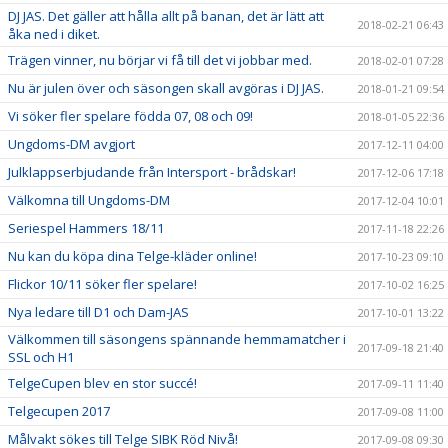
DJ JAS. Det gäller att hålla allt på banan, det är lätt att
2018-02-21 06:43
åka ned i diket.
Trägen vinner, nu börjar vi få till det vi jobbar med.
2018-02-01 07:28
Nu är julen över och säsongen skall avgöras i DJ JAS.
2018-01-21 09:54
Vi söker fler spelare födda 07, 08 och 09!
2018-01-05 22:36
Ungdoms-DM avgjort
2017-12-11 04:00
Julklappserbjudande från Intersport - brådskar!
2017-12-06 17:18
Välkomna till Ungdoms-DM
2017-12-04 10:01
Seriespel Hammers 18/11
2017-11-18 22:26
Nu kan du köpa dina Telge-kläder online!
2017-10-23 09:10
Flickor 10/11 söker fler spelare!
2017-10-02 16:25
Nya ledare till D1 och Dam-JAS
2017-10-01 13:22
Välkommen till säsongens spännande hemmamatcher i
2017-09-18 21:40
SSL och H1
TelgeCupen blev en stor succé!
2017-09-11 11:40
Telgecupen 2017
2017-09-08 11:00
Målvakt sökes till Telge SIBK Röd Nivå!
2017-09-08 09:30