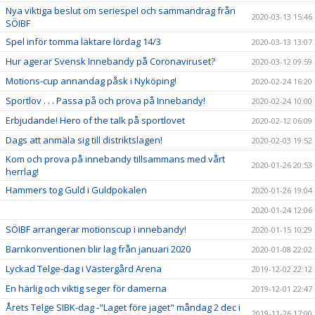
Nya viktiga beslut om seriespel och sammandrag från
2020-03-13 15:46
SÖIBF
Spel inför tomma läktare lördag 14/3
2020-03-13 13:07
Hur agerar Svensk Innebandy på Coronaviruset?
2020-03-12 09:59
Motions-cup annandag påsk i Nyköping!
2020-02-24 16:20
Sportlov . . . Passa på och prova på Innebandy!
2020-02-24 10:00
Erbjudande! Hero of the talk på sportlovet
2020-02-12 06:09
Dags att anmäla sig till distriktslagen!
2020-02-03 19:52
Kom och prova på innebandy tillsammans med vårt
2020-01-26 20:53
herrlag!
Hammers tog Guld i Guldpokalen
2020-01-26 19:04
2020-01-24 12:06
SÖIBF arrangerar motionscup i innebandy!
2020-01-15 10:29
Barnkonventionen blir lag från januari 2020
2020-01-08 22:02
Lyckad Telge-dag i Västergård Arena
2019-12-02 22:12
En härlig och viktig seger för damerna
2019-12-01 22:47
Årets Telge SIBK-dag -"Laget före jaget" måndag 2 dec i
2019-11-26 17:00