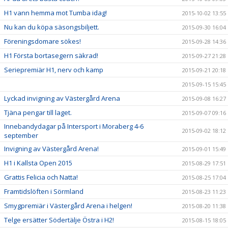
H1 vann hemma mot Tumba idag!
2015-10-02 13:55
Nu kan du köpa säsongsbiljett.
2015-09-30 16:04
Föreningsdomare sökes!
2015-09-28 14:36
H1 Första bortasegern säkrad!
2015-09-27 21:28
Seriepremiär H1, nerv och kamp
2015-09-21 20:18
2015-09-15 15:45
Lyckad invigning av Västergård Arena
2015-09-08 16:27
Tjäna pengar till laget.
2015-09-07 09:16
Innebandydagar på Intersport i Moraberg 4-6
2015-09-02 18:12
september
Invigning av Västergård Arena!
2015-09-01 15:49
H1 i Kallsta Open 2015
2015-08-29 17:51
Grattis Felicia och Natta!
2015-08-25 17:04
Framtidslöften i Sörmland
2015-08-23 11:23
Smygpremiär i Västergård Arena i helgen!
2015-08-20 11:38
Telge ersätter Södertälje Östra i H2!
2015-08-15 18:05