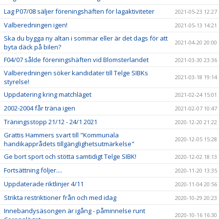
Lag P07/08 säljer föreningshäften för lagaktiviteter
2021-05-23 12:27
Valberedningen igen!
2021-05-13 14:21
Ska du bygga ny altan i sommar eller är det dags för att
2021-04-20 20:00
byta däck på bilen?
F04/07 sålde föreningshäften vid Blomsterlandet
2021-03-30 23:36
Valberedningen söker kandidater till Telge SIBKs
2021-03-18 19:14
styrelse!
Uppdatering kring matchläget
2021-02-24 15:01
2002-2004 får träna igen
2021-02-07 10:47
Träningsstopp 21/12 - 24/1 2021
2020-12-20 21:22
Grattis Hammers svart till "Kommunala
2020-12-05 15:28
handikapprådets tillgänglighetsutmärkelse"
Ge bort sport och stötta samtidigt Telge SIBK!
2020-12-02 18:13
Fortsättning följer....
2020-11-20 13:35
Uppdaterade riktlinjer 4/11
2020-11-04 20:56
Strikta restriktioner från och med idag
2020-10-29 20:23
Innebandysäsongen är igång - påminnelse runt
2020-10-16 16:30