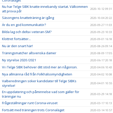
Coronaläget
Nu har Telge SIBK knatte-innebandy startat. Välkommen
2020-10-12 09:31
att prova på!
Säsongens knatteträning är igång
2020-10-04 20:22
Är du en god kommunikatör?
2020-09-27 11:03
Bilda lag och delta i veteran-SM?
2020-09-23 10:33
Klottret fortsätter...
2020-09-01 16:18
Nu är den snart här!
2020-08-26 09:14
Träningsmatcher allsvenska damer
2020-08-09 17:05
Ny styrelse 2020 /2021
2020-06-17 20:18
Vi i Telge SIBK behöver ditt stöd mer än någonsin.
2020-04-06 10:43
Nya allmänna råd från Folkhälsomyndigheten
2020-04-02 10:08
Valberedningen söker kandidater till Telge SIBKs
2020-04-01 10:55
styrelse!
En uppdatering och påminnelse vad som gäller för
2020-03-29 14:18
träningar nu
Frågeställningar runt Corona-viruset
2020-03-17 10:13
Fortsätt med träningen trots Coronaläget
2020-03-14 10:57