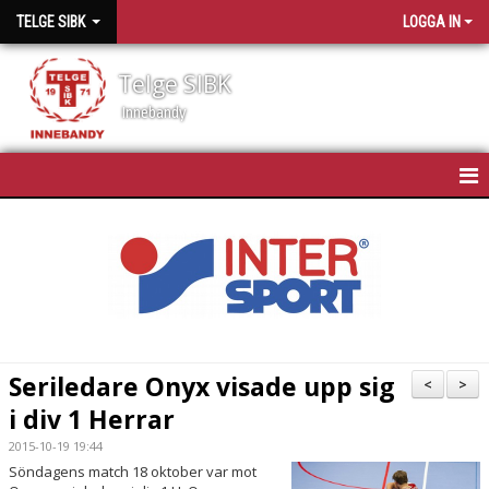
TELGE SIBK
LOGGA IN
Telge SIBK
Innebandy
HEM
NYHETER
OM TELGE SIBK
MEDLEMMAR
Seriledare Onyx visade upp sig
<
>
i div 1 Herrar
SPONSORER
2015-10-19 19:44
MATCHSCHEMA
Söndagens match 18 oktober var mot