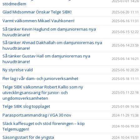
2025-07-01 14:26
stödmedlem
Glad Midsommar Önskar Telge SIBK!
2025-06-20 11:11
Varmt välkommen Mikael Vauhkonen!
2025-06-16 11:31
Så tänker Kevin Haglund om damjuniorernas nya
2025-06-15 12:22
huvudtränare!
Så tänker Ahmad Dakhallah om damjuniorernas nya
2025-06-14 23:59
huvudtränare!
Så tänker Gustav Hall om damjuniorernas nya
2025-06-14 16:21
huvudtränare!
Ny styrelse vald
2025-06-10 20:29
Fler lag i vår dam- och juniorverksamhet
2025-05-18 11:11
Telge SIBK välkomnar Robert Kallio som ny
utvecklingsansvarig för junior- och
2025-05-11 22:18
ungdomsverksamheten
Telge SIBK slog topplaget
2025-01-09 16:56
Parasportsammandrag i VGA 30 nov
2024-11-29 15:38
Släck kaffesuget och stöd föreningen – köp
2024-10-06 19:33
Telgemuggen!
Säsongsstart för de yngsta
2024-10-04 15:51