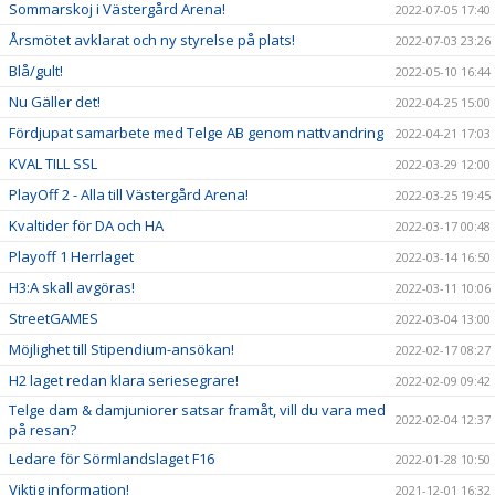
Sommarskoj i Västergård Arena!
2022-07-05 17:40
Årsmötet avklarat och ny styrelse på plats!
2022-07-03 23:26
Blå/gult!
2022-05-10 16:44
Nu Gäller det!
2022-04-25 15:00
Fördjupat samarbete med Telge AB genom nattvandring
2022-04-21 17:03
KVAL TILL SSL
2022-03-29 12:00
PlayOff 2 - Alla till Västergård Arena!
2022-03-25 19:45
Kvaltider för DA och HA
2022-03-17 00:48
Playoff 1 Herrlaget
2022-03-14 16:50
H3:A skall avgöras!
2022-03-11 10:06
StreetGAMES
2022-03-04 13:00
Möjlighet till Stipendium-ansökan!
2022-02-17 08:27
H2 laget redan klara seriesegrare!
2022-02-09 09:42
Telge dam & damjuniorer satsar framåt, vill du vara med
2022-02-04 12:37
på resan?
Ledare för Sörmlandslaget F16
2022-01-28 10:50
Viktig information!
2021-12-01 16:32