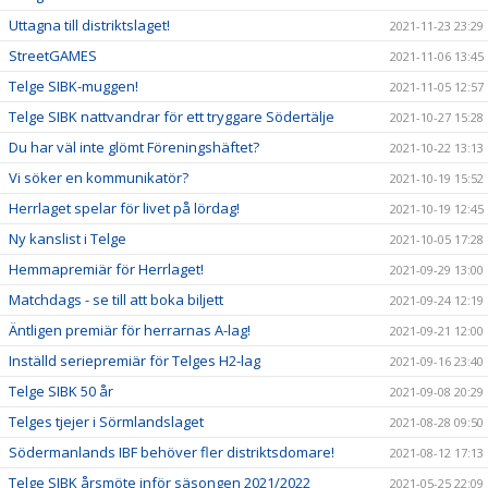
Uttagna till distriktslaget!
2021-11-23 23:29
StreetGAMES
2021-11-06 13:45
Telge SIBK-muggen!
2021-11-05 12:57
Telge SIBK nattvandrar för ett tryggare Södertälje
2021-10-27 15:28
Du har väl inte glömt Föreningshäftet?
2021-10-22 13:13
Vi söker en kommunikatör?
2021-10-19 15:52
Herrlaget spelar för livet på lördag!
2021-10-19 12:45
Ny kanslist i Telge
2021-10-05 17:28
Hemmapremiär för Herrlaget!
2021-09-29 13:00
Matchdags - se till att boka biljett
2021-09-24 12:19
Äntligen premiär för herrarnas A-lag!
2021-09-21 12:00
Inställd seriepremiär för Telges H2-lag
2021-09-16 23:40
Telge SIBK 50 år
2021-09-08 20:29
Telges tjejer i Sörmlandslaget
2021-08-28 09:50
Södermanlands IBF behöver fler distriktsdomare!
2021-08-12 17:13
Telge SIBK årsmöte inför säsongen 2021/2022
2021-05-25 22:09