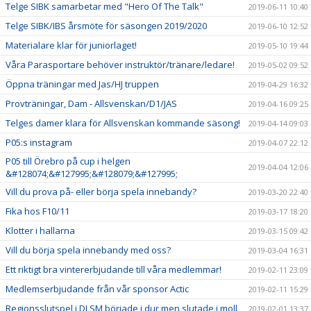
Telge SIBK samarbetar med "Hero Of The Talk"
2019-06-11 10:40
Telge SIBK/IBS årsmöte för säsongen 2019/2020
2019-06-10 12:52
Materialare klar för juniorlaget!
2019-05-10 19:44
Våra Parasportare behöver instruktör/tränare/ledare!
2019-05-02 09:52
Öppna träningar med Jas/HJ truppen
2019-04-29 16:32
Provträningar, Dam - Allsvenskan/D1/JAS
2019-04-16 09:25
Telges damer klara för Allsvenskan kommande säsong!
2019-04-14 09:03
P05:s instagram
2019-04-07 22:12
P05 till Örebro på cup i helgen
2019-04-04 12:06
&#128074;&#127995;&#128079;&#127995;
Vill du prova på- eller börja spela innebandy?
2019-03-20 22:40
Fika hos F10/11
2019-03-17 18:20
Klotter i hallarna
2019-03-15 09:42
Vill du börja spela innebandy med oss?
2019-03-04 16:31
Ett riktigt bra vintererbjudande till våra medlemmar!
2019-02-11 23:09
Medlemserbjudande från vår sponsor Actic
2019-02-11 15:29
Regionsslutspel i DJ SM började i dur men slutade i moll
2019-02-01 13:37