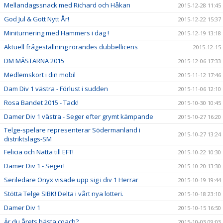
Mellandagssnack med Richard och Håkan
2015-12-28 11:45
God Jul & Gott Nytt År!
2015-12-22 15:37
Miniturnering med Hammers i dag !
2015-12-19 13:18
Aktuell frågeställning rörandes dubbellicens
2015-12-15
DM MÄSTARNA 2015
2015-12-06 17:33
Medlemskort i din mobil
2015-11-12 17:46
Dam Div 1 västra - Förlust i sudden
2015-11-06 12:10
Rosa Bandet 2015 - Tack!
2015-10-30 10:45
Damer Div 1 västra - Seger efter grymt kämpande
2015-10-27 16:20
Telge-spelare representerar Södermanland i
2015-10-27 13:24
distriktslags-SM
Felicia och Natta till EFT!
2015-10-22 10:30
Damer Div 1 - Seger!
2015-10-20 13:30
Seriledare Onyx visade upp sig i div 1 Herrar
2015-10-19 19:44
Stötta Telge SIBK! Delta i vårt nya lotteri.
2015-10-18 23:10
Damer Div 1
2015-10-15 16:50
Är du årets bästa coach?
2015-10-03 09:03