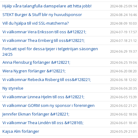
Hjälp våra talangfulla damspelare att hitta jobb!
2024-08-25 09:14
STEKT Burger & Stuff blir ny huvudsponsor
2024-08-24 16:46
Vill du hjälpa till vid SSL-matcherna?
2024-08-09 10:03
Vi välkomnar Vera Eriksson till oss &#128221;
2024-07-19 17:57
Vi välkomnar Thea Ernberg till oss&#128221;
2024-07-18 21:12
Fortsatt spel för dessa tjejer i telgetröjan säsongen
2024-06-29 19:37
24/25
Anna Flensburg förlänger &#128221;
2024-06-25 19:06
Wera Nygren förlänger &#128221;
2024-06-20 08:20
Vi välkomnar Rebecka Risberg till oss&#128221;
2024-06-18 12:02
Ny styrelse
2024-06-06 20:35
Vi välkomnar Linnea Hjelm till oss &#128221;
2024-06-05 15:39
Vi välkomnar GORM som ny sponsor i föreningen
2024-06-02 21:21
Jennifer Ekman förlänger &#128221;
2024-06-02 18:06
Vi välkomnar Thea Lindén till oss &#128165;
2024-06-01 18:41
Kajsa Alm förlänger
2024-05-29 21:01