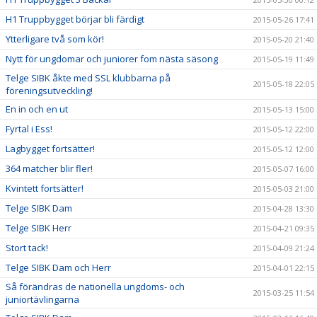
H1 Truppbygget börjar bli färdigt
2015-05-26 17:41
Ytterligare två som kör!
2015-05-20 21:40
Nytt för ungdomar och juniorer fom nästa säsong
2015-05-19 11:49
Telge SIBK åkte med SSL klubbarna på
2015-05-18 22:05
föreningsutveckling!
En in och en ut
2015-05-13 15:00
Fyrtal i Ess!
2015-05-12 22:00
Lagbygget fortsätter!
2015-05-12 12:00
364 matcher blir fler!
2015-05-07 16:00
Kvintett fortsätter!
2015-05-03 21:00
Telge SIBK Dam
2015-04-28 13:30
Telge SIBK Herr
2015-04-21 09:35
Stort tack!
2015-04-09 21:24
Telge SIBK Dam och Herr
2015-04-01 22:15
Så förändras de nationella ungdoms- och
2015-03-25 11:54
juniortävlingarna