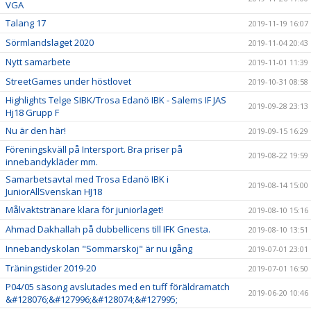
VGA
Talang 17
2019-11-19 16:07
Sörmlandslaget 2020
2019-11-04 20:43
Nytt samarbete
2019-11-01 11:39
StreetGames under höstlovet
2019-10-31 08:58
Highlights Telge SIBK/Trosa Edanö IBK - Salems IF JAS
2019-09-28 23:13
Hj18 Grupp F
Nu är den här!
2019-09-15 16:29
Föreningskväll på Intersport. Bra priser på
2019-08-22 19:59
innebandykläder mm.
Samarbetsavtal med Trosa Edanö IBK i
2019-08-14 15:00
JuniorAllSvenskan HJ18
Målvaktstränare klara för juniorlaget!
2019-08-10 15:16
Ahmad Dakhallah på dubbellicens till IFK Gnesta.
2019-08-10 13:51
Innebandyskolan "Sommarskoj" är nu igång
2019-07-01 23:01
Träningstider 2019-20
2019-07-01 16:50
P04/05 säsong avslutades med en tuff föräldramatch
2019-06-20 10:46
&#128076;&#127996;&#128074;&#127995;