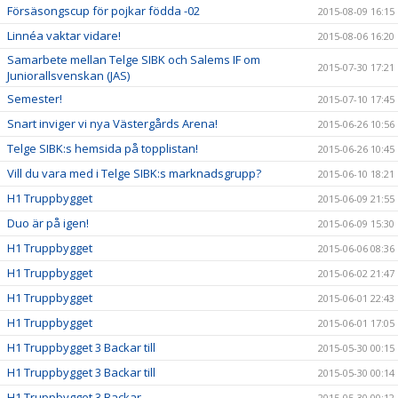
Försäsongscup för pojkar födda -02
2015-08-09 16:15
Linnéa vaktar vidare!
2015-08-06 16:20
Samarbete mellan Telge SIBK och Salems IF om
2015-07-30 17:21
Juniorallsvenskan (JAS)
Semester!
2015-07-10 17:45
Snart inviger vi nya Västergårds Arena!
2015-06-26 10:56
Telge SIBK:s hemsida på topplistan!
2015-06-26 10:45
Vill du vara med i Telge SIBK:s marknadsgrupp?
2015-06-10 18:21
H1 Truppbygget
2015-06-09 21:55
Duo är på igen!
2015-06-09 15:30
H1 Truppbygget
2015-06-06 08:36
H1 Truppbygget
2015-06-02 21:47
H1 Truppbygget
2015-06-01 22:43
H1 Truppbygget
2015-06-01 17:05
H1 Truppbygget 3 Backar till
2015-05-30 00:15
H1 Truppbygget 3 Backar till
2015-05-30 00:14
H1 Truppbygget 3 Backar
2015-05-30 00:12