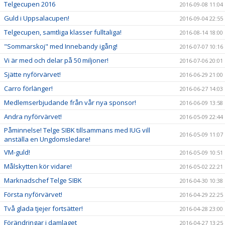
Telgecupen 2016
2016-09-08 11:04
Guld i Uppsalacupen!
2016-09-04 22:55
Telgecupen, samtliga klasser fulltaliga!
2016-08-14 18:00
"Sommarskoj" med Innebandy igång!
2016-07-07 10:16
Vi är med och delar på 50 miljoner!
2016-07-06 20:01
Sjätte nyförvärvet!
2016-06-29 21:00
Carro förlänger!
2016-06-27 14:03
Medlemserbjudande från vår nya sponsor!
2016-06-09 13:58
Andra nyförvärvet!
2016-05-09 22:44
Påminnelse! Telge SIBK tillsammans med IUG vill
2016-05-09 11:07
anställa en Ungdomsledare!
VM-guld!
2016-05-09 10:51
Målskytten kör vidare!
2016-05-02 22:21
Marknadschef Telge SIBK
2016-04-30 10:38
Första nyförvärvet!
2016-04-29 22:25
Två glada tjejer fortsätter!
2016-04-28 23:00
Förändringar i damlaget
2016-04-27 13:25