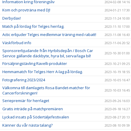
Information kring föreningsliv
2024-02-08 14:16
Kom och provträna med DJ!
2024-01-21 17:30
Derbydax!
2023-11-24 10:00
Match på lördag för Telges herrlag.
2023-11-10 17:00
Actic erbjuder Telges medlemmar träning med rabatt!
2023-11-08 16:43
Väskförbud info
2023-11-06 20:52
Sponsorerbjudande från Hyrbilsdepån / Bosch Car
2023-10-30 01:00
Service gällande däckbyte, hyra bil, serva/laga bil!
Försäljningstävling Ravelli-produkter
2023-10-21 09:25
Hemmamatch för Telges Herr A-lag på lördag.
2023-10-19 18:55
Fotografering 2023/2024
2023-10-05 16:47
Välkomna till damlagets Rosa Bandet-matcher för
2023-10-03 16:45
Cancerforskningen!
Seriepremiär för herrlaget
2023-09-26 16:03
Gratis inträde på matchpremiären
2023-09-18 16:27
Lyckad insats på Södertäljefestivalen
2023-08-27 20:13
Känner du vår nästa talang?
2023-08-10 09:59