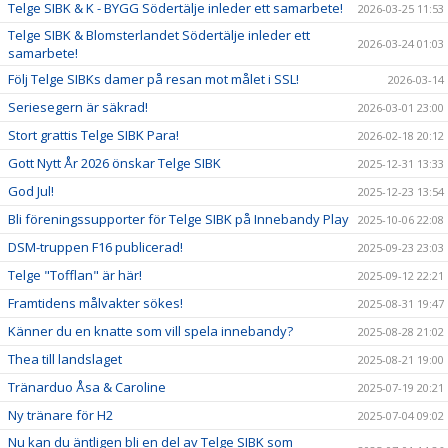
Telge SIBK & K - BYGG Södertälje inleder ett samarbete!
2026-03-25 11:53
Telge SIBK & Blomsterlandet Södertälje inleder ett
2026-03-24 01:03
samarbete!
Följ Telge SIBKs damer på resan mot målet i SSL!
2026-03-14
Seriesegern är säkrad!
2026-03-01 23:00
Stort grattis Telge SIBK Para!
2026-02-18 20:12
Gott Nytt År 2026 önskar Telge SIBK
2025-12-31 13:33
God Jul!
2025-12-23 13:54
Bli föreningssupporter för Telge SIBK på Innebandy Play
2025-10-06 22:08
DSM-truppen F16 publicerad!
2025-09-23 23:03
Telge "Tofflan" är här!
2025-09-12 22:21
Framtidens målvakter sökes!
2025-08-31 19:47
Känner du en knatte som vill spela innebandy?
2025-08-28 21:02
Thea till landslaget
2025-08-21 19:00
Tränarduo Åsa & Caroline
2025-07-19 20:21
Ny tränare för H2
2025-07-04 09:02
Nu kan du äntligen bli en del av Telge SIBK som