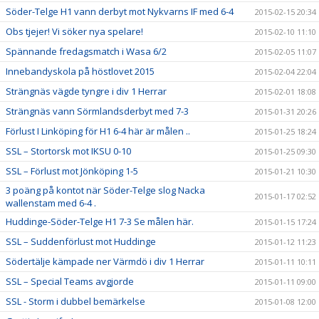
Söder-Telge H1 vann derbyt mot Nykvarns IF med 6-4
2015-02-15 20:34
Obs tjejer! Vi söker nya spelare!
2015-02-10 11:10
Spännande fredagsmatch i Wasa 6/2
2015-02-05 11:07
Innebandyskola på höstlovet 2015
2015-02-04 22:04
Strängnäs vägde tyngre i div 1 Herrar
2015-02-01 18:08
Strängnäs vann Sörmlandsderbyt med 7-3
2015-01-31 20:26
Förlust I Linköping för H1 6-4 här är målen ..
2015-01-25 18:24
SSL – Stortorsk mot IKSU 0-10
2015-01-25 09:30
SSL – Förlust mot Jönköping 1-5
2015-01-21 10:30
3 poäng på kontot när Söder-Telge slog Nacka
2015-01-17 02:52
wallenstam med 6-4 .
Huddinge-Söder-Telge H1 7-3 Se målen här.
2015-01-15 17:24
SSL – Suddenförlust mot Huddinge
2015-01-12 11:23
Södertälje kämpade ner Värmdö i div 1 Herrar
2015-01-11 10:11
SSL – Special Teams avgjorde
2015-01-11 09:00
SSL - Storm i dubbel bemärkelse
2015-01-08 12:00