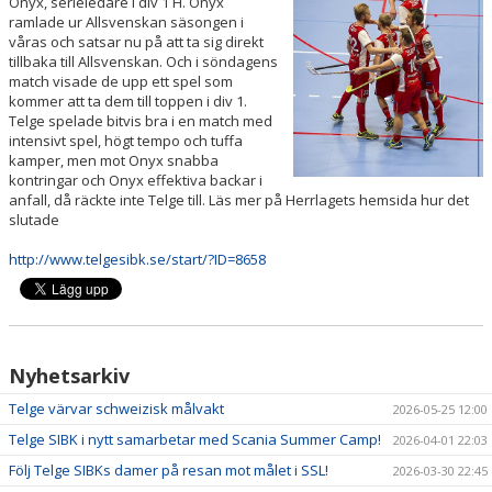
Onyx, serieledare i div 1 H. Onyx
KÖP BILJETT
ramlade ur Allsvenskan säsongen i
våras och satsar nu på att ta sig direkt
tillbaka till Allsvenskan. Och i söndagens
LEDIGA JOBB!
match visade de upp ett spel som
kommer att ta dem till toppen i div 1.
BILDGALLERI
Telge spelade bitvis bra i en match med
intensivt spel, högt tempo och tuffa
kamper, men mot Onyx snabba
EXTERNA LÄNKAR
kontringar och Onyx effektiva backar i
anfall, då räckte inte Telge till. Läs mer på Herrlagets hemsida hur det
SPELA INNEBANDY I TELGE
slutade
http://www.telgesibk.se/start/?ID=8658
Nyhetsarkiv
Telge värvar schweizisk målvakt
2026-05-25 12:00
Telge SIBK i nytt samarbetar med Scania Summer Camp!
2026-04-01 22:03
Följ Telge SIBKs damer på resan mot målet i SSL!
2026-03-30 22:45