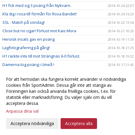
H1 fick med sig 3 poäng från Nykvarn.
2014-10-24 22:07
Klä dig i rosa till förmån för Rosa Bandet!
2014-10-24 16:23
SSL - Match på söndag!
2014-10-23 13:34
Close but no cigar! Förlust mot Kais Mora
2014-10-21 10:20
Heroisk insats gav en poäng
2014-10-19 11:33
Lagfotografering på gång!
2014-10-18 21:25
H1 räckte inte till mot Strängnäs 6-0 förlust.
2014-10-18 19:22
Damerna tog poäng i Umeå !
2014-10-17 21:42
Härlig långhelg för damlaget!
2014-10-16 10:43
För att hemsidan ska fungera korrekt använder vi nödvändiga
Grattis Natta!
2014-10-15 21:18
cookies från SportAdmin. Dessa går inte att stänga av.
Noll poäng i Jönköping
2014-10-15 13:43
Föreningen kan också använda frivilliga cookies, t.ex. för
statistik eller marknadsföring. Du väljer själv om du vill
Söder-Telge H1 -- Linköping IBK Ungdom 7 - 6
2014-10-11 22:03
acceptera dessa.
Uppdaterat kioskschema nu på hemsidan
2014-10-08 21:25
Anpassa dina val
Sara lämnar Telge
2014-10-06 20:42
Acceptera nödvändiga
Acceptera alla
H1 Fick med sig 1 poäng från Nacka
2014-10-04 18:38
H1 tog sin första 3 poängare
2014-10-01 22:07