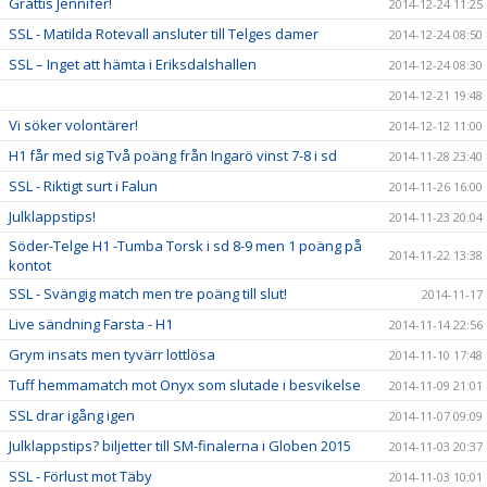
Grattis Jennifer!
2014-12-24 11:25
SSL - Matilda Rotevall ansluter till Telges damer
2014-12-24 08:50
SSL – Inget att hämta i Eriksdalshallen
2014-12-24 08:30
2014-12-21 19:48
Vi söker volontärer!
2014-12-12 11:00
H1 får med sig Två poäng från Ingarö vinst 7-8 i sd
2014-11-28 23:40
SSL - Riktigt surt i Falun
2014-11-26 16:00
Julklappstips!
2014-11-23 20:04
Söder-Telge H1 -Tumba Torsk i sd 8-9 men 1 poäng på
2014-11-22 13:38
kontot
SSL - Svängig match men tre poäng till slut!
2014-11-17
Live sändning Farsta - H1
2014-11-14 22:56
Grym insats men tyvärr lottlösa
2014-11-10 17:48
Tuff hemmamatch mot Onyx som slutade i besvikelse
2014-11-09 21:01
SSL drar igång igen
2014-11-07 09:09
Julklappstips? biljetter till SM-finalerna i Globen 2015
2014-11-03 20:37
SSL - Förlust mot Täby
2014-11-03 10:01