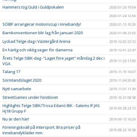
Hammers tog Guld i Guldpokalen
2020-01-26 19:04
2020-01-24 12:06
SÖIBF arrangerar motionscup i innebandy!
2020-01-15 10:29
Barnkonventionen blir lag från januari 2020
2020-01-08 22:02
Lyckad Telge-dag i Västergård Arena
2019-12-02 22:12
En härlig och viktig seger för damerna
2019-12-01 22:47
Årets Telge SIBK-dag -"Laget före jaget" måndag 2 dec i
2019-11-26 17:00
VGA
Talang 17
2019-11-19 16:07
Sörmlandslaget 2020
2019-11-04 20:43
Nytt samarbete
2019-11-01 11:39
StreetGames under höstlovet
2019-10-31 08:58
Highlights Telge SIBK/Trosa Edanö IBK - Salems IF JAS
2019-09-28 23:13
Hj18 Grupp F
Nu är den här!
2019-09-15 16:29
Föreningskväll på Intersport. Bra priser på
2019-08-22 19:59
innebandykläder mm.