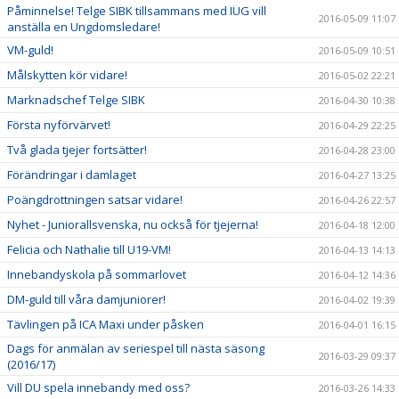
Påminnelse! Telge SIBK tillsammans med IUG vill
2016-05-09 11:07
anställa en Ungdomsledare!
VM-guld!
2016-05-09 10:51
Målskytten kör vidare!
2016-05-02 22:21
Marknadschef Telge SIBK
2016-04-30 10:38
Första nyförvärvet!
2016-04-29 22:25
Två glada tjejer fortsätter!
2016-04-28 23:00
Förändringar i damlaget
2016-04-27 13:25
Poängdrottningen satsar vidare!
2016-04-26 22:57
Nyhet - Juniorallsvenska, nu också för tjejerna!
2016-04-18 12:00
Felicia och Nathalie till U19-VM!
2016-04-13 14:13
Innebandyskola på sommarlovet
2016-04-12 14:36
DM-guld till våra damjuniorer!
2016-04-02 19:39
Tävlingen på ICA Maxi under påsken
2016-04-01 16:15
Dags för anmälan av seriespel till nästa säsong
2016-03-29 09:37
(2016/17)
Vill DU spela innebandy med oss?
2016-03-26 14:33