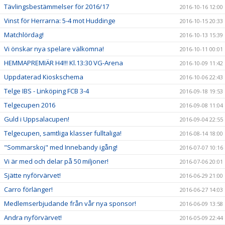
Tävlingsbestämmelser för 2016/17
2016-10-16 12:00
Vinst för Herrarna: 5-4 mot Huddinge
2016-10-15 20:33
Matchlördag!
2016-10-13 15:39
Vi önskar nya spelare välkomna!
2016-10-11 00:01
HEMMAPREMIÄR H4!!! Kl.13:30 VG-Arena
2016-10-09 11:42
Uppdaterad Kioskschema
2016-10-06 22:43
Telge IBS - Linköping FCB 3-4
2016-09-18 19:53
Telgecupen 2016
2016-09-08 11:04
Guld i Uppsalacupen!
2016-09-04 22:55
Telgecupen, samtliga klasser fulltaliga!
2016-08-14 18:00
"Sommarskoj" med Innebandy igång!
2016-07-07 10:16
Vi är med och delar på 50 miljoner!
2016-07-06 20:01
Sjätte nyförvärvet!
2016-06-29 21:00
Carro förlänger!
2016-06-27 14:03
Medlemserbjudande från vår nya sponsor!
2016-06-09 13:58
Andra nyförvärvet!
2016-05-09 22:44