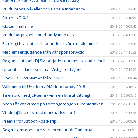
&#128074;&#127995;&#128079;&#127995;
Vill du prova på- eller börja spela innebandy?
2019-03-20 22:40
Fika hos F10/11
2019-03-17 18:20
Klotter i hallarna
2019-03-15 09:42
Vill du börja spela innebandy med oss?
2019-03-04 16:31
Ett riktigt bra vintererbjudande till våra medlemmar!
2019-02-11 23:09
Medlemserbjudande från vår sponsor Actic
2019-02-11 15:29
Regionsslutspel i DJ SM började i dur men slutade i moll
2019-02-01 13:37
Uppdaterat kioskschema. Viktigt för lagen!
2019-01-07 12:20
God Jul & Gott Nytt År från F10/11!
2018-12-20 08:46
Välkomna till Ungdoms-DM i Innebandy 2018
2018-12-06 18:12
Ta en bild med jul-tema - vinn en fika till ditt lag!
2018-12-06 09:10
Även i år var vi med på Företagardagen i Scaniarinken
2018-11-12 13:32
Vill du hjälpa oss med marknadssidan?
2018-10-28 13:38
Premiärförlust och Road-Trip...
2018-10-05 09:09
Seger i genrepet, och seriepremiär för Damerna...
2018-09-27 08:57