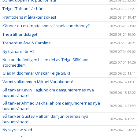
DSM-truppen F16 publicerad!
2025-09-23 23:03
Telge "Tofflan" är här!
2025-09-12 22:21
Framtidens målvakter sökes!
2025-08-31 19:47
Känner du en knatte som vill spela innebandy?
2025-08-28 21:02
Thea till landslaget
2025-08-21 19:00
Tränarduo Åsa & Caroline
2025-07-19 20:21
Ny tränare för H2
2025-07-04 09:02
Nu kan du äntligen bli en del av Telge SIBK som
2025-07-01 14:26
stödmedlem
Glad Midsommar Önskar Telge SIBK!
2025-06-20 11:11
Varmt välkommen Mikael Vauhkonen!
2025-06-16 11:31
Så tänker Kevin Haglund om damjuniorernas nya
2025-06-15 12:22
huvudtränare!
Så tänker Ahmad Dakhallah om damjuniorernas nya
2025-06-14 23:59
huvudtränare!
Så tänker Gustav Hall om damjuniorernas nya
2025-06-14 16:21
huvudtränare!
Ny styrelse vald
2025-06-10 20:29