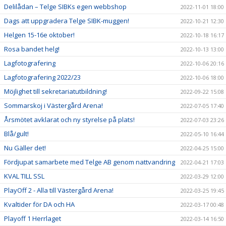
Delilådan – Telge SIBKs egen webbshop
2022-11-01 18:00
Dags att uppgradera Telge SIBK-muggen!
2022-10-21 12:30
Helgen 15-16e oktober!
2022-10-18 16:17
Rosa bandet helg!
2022-10-13 13:00
Lagfotografering
2022-10-06 20:16
Lagfotografering 2022/23
2022-10-06 18:00
Möjlighet till sekretariatutbildning!
2022-09-22 15:08
Sommarskoj i Västergård Arena!
2022-07-05 17:40
Årsmötet avklarat och ny styrelse på plats!
2022-07-03 23:26
Blå/gult!
2022-05-10 16:44
Nu Gäller det!
2022-04-25 15:00
Fördjupat samarbete med Telge AB genom nattvandring
2022-04-21 17:03
KVAL TILL SSL
2022-03-29 12:00
PlayOff 2 - Alla till Västergård Arena!
2022-03-25 19:45
Kvaltider för DA och HA
2022-03-17 00:48
Playoff 1 Herrlaget
2022-03-14 16:50