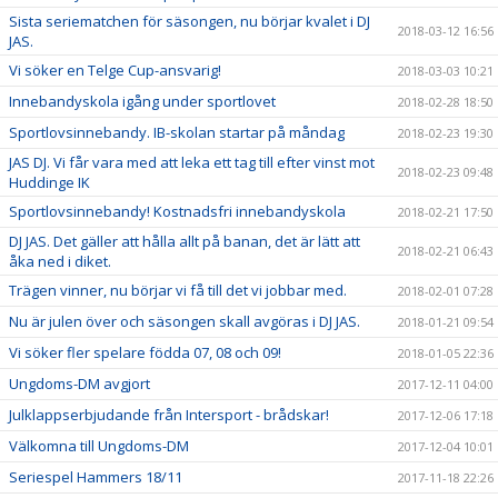
Sista seriematchen för säsongen, nu börjar kvalet i DJ
2018-03-12 16:56
JAS.
Vi söker en Telge Cup-ansvarig!
2018-03-03 10:21
Innebandyskola igång under sportlovet
2018-02-28 18:50
Sportlovsinnebandy. IB-skolan startar på måndag
2018-02-23 19:30
JAS DJ. Vi får vara med att leka ett tag till efter vinst mot
2018-02-23 09:48
Huddinge IK
Sportlovsinnebandy! Kostnadsfri innebandyskola
2018-02-21 17:50
DJ JAS. Det gäller att hålla allt på banan, det är lätt att
2018-02-21 06:43
åka ned i diket.
Trägen vinner, nu börjar vi få till det vi jobbar med.
2018-02-01 07:28
Nu är julen över och säsongen skall avgöras i DJ JAS.
2018-01-21 09:54
Vi söker fler spelare födda 07, 08 och 09!
2018-01-05 22:36
Ungdoms-DM avgjort
2017-12-11 04:00
Julklappserbjudande från Intersport - brådskar!
2017-12-06 17:18
Välkomna till Ungdoms-DM
2017-12-04 10:01
Seriespel Hammers 18/11
2017-11-18 22:26