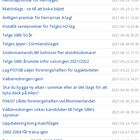
Hemmapremiär för Herrlaget!
2021-09-29 13:00
Matchdags - se till att boka biljett
2021-09-24 12:19
Äntligen premiär för herrarnas A-lag!
2021-09-21 12:00
Inställd seriepremiär för Telges H2-lag
2021-09-16 23:40
Telge SIBK 50 år
2021-09-08 20:29
Telges tjejer i Sörmlandslaget
2021-08-28 09:50
Södermanlands IBF behöver fler distriktsdomare!
2021-08-12 17:13
Telge SIBK årsmöte inför säsongen 2021/2022
2021-05-25 22:09
Lag P07/08 säljer föreningshäften för lagaktiviteter
2021-05-23 12:27
Valberedningen igen!
2021-05-13 14:21
Ska du bygga ny altan i sommar eller är det dags för att
2021-04-20 20:00
byta däck på bilen?
F04/07 sålde föreningshäften vid Blomsterlandet
2021-03-30 23:36
Valberedningen söker kandidater till Telge SIBKs
2021-03-18 19:14
styrelse!
Uppdatering kring matchläget
2021-02-24 15:01
2002-2004 får träna igen
2021-02-07 10:47