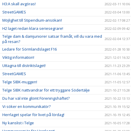
H3:A skall avgöras!
2022-03-11 10:06
StreetGAMES
2022-03-04 13:00
Möjlighet till Stipendium-ansökan!
2022-02-17 08:27
H2 laget redan klara seriesegrare!
2022-02-09 09:42
Telge dam & damjuniorer satsar framåt, vill du vara med
2022-02-04 12:37
på resan?
Ledare för Sörmlandslaget F16
2022-01-28 10:50
Viktig information!
2021-12-01 16:32
Uttagna till distriktslaget!
2021-11-23 23:29
StreetGAMES
2021-11-06 13:45
Telge SIBK-muggen!
2021-11-05 12:57
Telge SIBK nattvandrar för ett tryggare Södertälje
2021-10-27 15:28
Du har väl inte glömt Föreningshäftet?
2021-10-22 13:13
Vi söker en kommunikatör?
2021-10-19 15:52
Herrlaget spelar för livet på lördag!
2021-10-19 12:45
Ny kanslist i Telge
2021-10-05 17:28