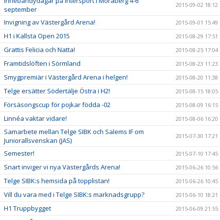
Innebandydagar på Intersport i Moraberg 4-6
2015-09-02 18:12
september
Invigning av Västergård Arena!
2015-09-01 15:49
H1 i Kallsta Open 2015
2015-08-29 17:51
Grattis Felicia och Natta!
2015-08-25 17:04
Framtidslöften i Sörmland
2015-08-23 11:23
Smygpremiär i Västergård Arena i helgen!
2015-08-20 11:38
Telge ersätter Södertälje Östra i H2!
2015-08-15 18:05
Försäsongscup för pojkar födda -02
2015-08-09 16:15
Linnéa vaktar vidare!
2015-08-06 16:20
Samarbete mellan Telge SIBK och Salems IF om
2015-07-30 17:21
Juniorallsvenskan (JAS)
Semester!
2015-07-10 17:45
Snart inviger vi nya Västergårds Arena!
2015-06-26 10:56
Telge SIBK:s hemsida på topplistan!
2015-06-26 10:45
Vill du vara med i Telge SIBK:s marknadsgrupp?
2015-06-10 18:21
H1 Truppbygget
2015-06-09 21:55