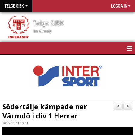
TELGE SIBK
LOGGA IN
Telge SIBK
Innebandy
HEM
NYHETER
OM TELGE SIBK
MEDLEMMAR
Södertälje kämpade ner
<
>
Värmdö i div 1 Herrar
SPONSORER
2015-01-11 10:11
MATCHSCHEMA