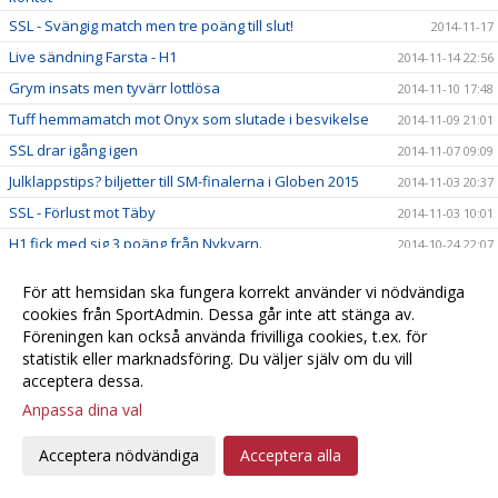
SSL - Svängig match men tre poäng till slut!
2014-11-17
Live sändning Farsta - H1
2014-11-14 22:56
Grym insats men tyvärr lottlösa
2014-11-10 17:48
Tuff hemmamatch mot Onyx som slutade i besvikelse
2014-11-09 21:01
SSL drar igång igen
2014-11-07 09:09
Julklappstips? biljetter till SM-finalerna i Globen 2015
2014-11-03 20:37
SSL - Förlust mot Täby
2014-11-03 10:01
H1 fick med sig 3 poäng från Nykvarn.
2014-10-24 22:07
Klä dig i rosa till förmån för Rosa Bandet!
2014-10-24 16:23
För att hemsidan ska fungera korrekt använder vi nödvändiga
SSL - Match på söndag!
2014-10-23 13:34
cookies från SportAdmin. Dessa går inte att stänga av.
Föreningen kan också använda frivilliga cookies, t.ex. för
Close but no cigar! Förlust mot Kais Mora
2014-10-21 10:20
statistik eller marknadsföring. Du väljer själv om du vill
Heroisk insats gav en poäng
2014-10-19 11:33
acceptera dessa.
Lagfotografering på gång!
2014-10-18 21:25
Anpassa dina val
H1 räckte inte till mot Strängnäs 6-0 förlust.
2014-10-18 19:22
Acceptera nödvändiga
Acceptera alla
Damerna tog poäng i Umeå !
2014-10-17 21:42
Härlig långhelg för damlaget!
2014-10-16 10:43