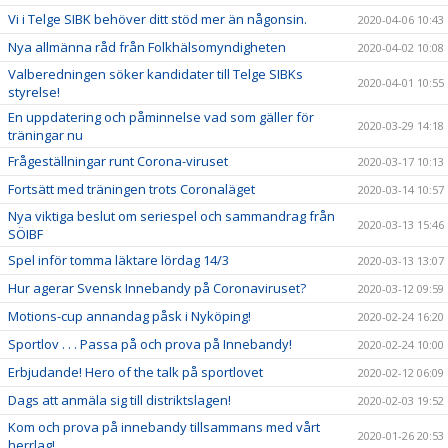
Vi i Telge SIBK behöver ditt stöd mer än någonsin.
2020-04-06 10:43
Nya allmänna råd från Folkhälsomyndigheten
2020-04-02 10:08
Valberedningen söker kandidater till Telge SIBKs
2020-04-01 10:55
styrelse!
En uppdatering och påminnelse vad som gäller för
2020-03-29 14:18
träningar nu
Frågeställningar runt Corona-viruset
2020-03-17 10:13
Fortsätt med träningen trots Coronaläget
2020-03-14 10:57
Nya viktiga beslut om seriespel och sammandrag från
2020-03-13 15:46
SÖIBF
Spel inför tomma läktare lördag 14/3
2020-03-13 13:07
Hur agerar Svensk Innebandy på Coronaviruset?
2020-03-12 09:59
Motions-cup annandag påsk i Nyköping!
2020-02-24 16:20
Sportlov . . . Passa på och prova på Innebandy!
2020-02-24 10:00
Erbjudande! Hero of the talk på sportlovet
2020-02-12 06:09
Dags att anmäla sig till distriktslagen!
2020-02-03 19:52
Kom och prova på innebandy tillsammans med vårt
2020-01-26 20:53
herrlag!