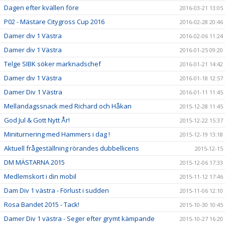
Dagen efter kvällen före
2016-03-21 13:05
P02 - Mästare Citygross Cup 2016
2016-02-28 20:46
Damer div 1 Västra
2016-02-06 11:24
Damer div 1 Västra
2016-01-25 09:20
Telge SIBK söker marknadschef
2016-01-21 14:42
Damer div 1 Västra
2016-01-18 12:57
Damer Div 1 Västra
2016-01-11 11:45
Mellandagssnack med Richard och Håkan
2015-12-28 11:45
God Jul & Gott Nytt År!
2015-12-22 15:37
Miniturnering med Hammers i dag !
2015-12-19 13:18
Aktuell frågeställning rörandes dubbellicens
2015-12-15
DM MÄSTARNA 2015
2015-12-06 17:33
Medlemskort i din mobil
2015-11-12 17:46
Dam Div 1 västra - Förlust i sudden
2015-11-06 12:10
Rosa Bandet 2015 - Tack!
2015-10-30 10:45
Damer Div 1 västra - Seger efter grymt kämpande
2015-10-27 16:20