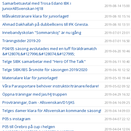
Samarbetsavtal med Trosa Edanö IBK i
2019-08-14 15:00
JuniorAllSvenskan HJ18
Målvaktstränare klara för juniorlaget!
2019-08-10 15:16
Ahmad Dakhallah på dubbellicens till IFK Gnesta.
2019-08-10 13:51
Innebandyskolan "Sommarskoj" är nu igång
2019-07-01 23:01
Träningstider 2019-20
2019-07-01 16:50
P04/05 säsong avslutades med en tuff föräldramatch
2019-06-20 10:46
&#128076;&#127996;&#128074;&#127995;
Telge SIBK samarbetar med "Hero Of The Talk"
2019-06-11 10:40
Telge SIBK/IBS årsmöte för säsongen 2019/2020
2019-06-10 12:52
Materialare klar för juniorlaget!
2019-05-10 19:44
Våra Parasportare behöver instruktör/tränare/ledare!
2019-05-02 09:52
Öppna träningar med Jas/HJ truppen
2019-04-29 16:32
Provträningar, Dam - Allsvenskan/D1/JAS
2019-04-16 09:25
Telges damer klara för Allsvenskan kommande säsong!
2019-04-14 09:03
P05:s instagram
2019-04-07 22:12
P05 till Örebro på cup i helgen
2019-04-04 12:06