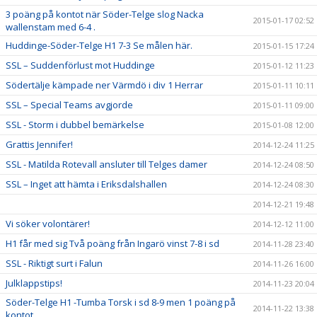
3 poäng på kontot när Söder-Telge slog Nacka
2015-01-17 02:52
wallenstam med 6-4 .
Huddinge-Söder-Telge H1 7-3 Se målen här.
2015-01-15 17:24
SSL – Suddenförlust mot Huddinge
2015-01-12 11:23
Södertälje kämpade ner Värmdö i div 1 Herrar
2015-01-11 10:11
SSL – Special Teams avgjorde
2015-01-11 09:00
SSL - Storm i dubbel bemärkelse
2015-01-08 12:00
Grattis Jennifer!
2014-12-24 11:25
SSL - Matilda Rotevall ansluter till Telges damer
2014-12-24 08:50
SSL – Inget att hämta i Eriksdalshallen
2014-12-24 08:30
2014-12-21 19:48
Vi söker volontärer!
2014-12-12 11:00
H1 får med sig Två poäng från Ingarö vinst 7-8 i sd
2014-11-28 23:40
SSL - Riktigt surt i Falun
2014-11-26 16:00
Julklappstips!
2014-11-23 20:04
Söder-Telge H1 -Tumba Torsk i sd 8-9 men 1 poäng på
2014-11-22 13:38
kontot