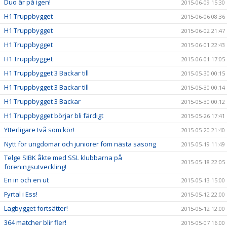
Duo är på igen!
2015-06-09 15:30
H1 Truppbygget
2015-06-06 08:36
H1 Truppbygget
2015-06-02 21:47
H1 Truppbygget
2015-06-01 22:43
H1 Truppbygget
2015-06-01 17:05
H1 Truppbygget 3 Backar till
2015-05-30 00:15
H1 Truppbygget 3 Backar till
2015-05-30 00:14
H1 Truppbygget 3 Backar
2015-05-30 00:12
H1 Truppbygget börjar bli färdigt
2015-05-26 17:41
Ytterligare två som kör!
2015-05-20 21:40
Nytt för ungdomar och juniorer fom nästa säsong
2015-05-19 11:49
Telge SIBK åkte med SSL klubbarna på
2015-05-18 22:05
föreningsutveckling!
En in och en ut
2015-05-13 15:00
Fyrtal i Ess!
2015-05-12 22:00
Lagbygget fortsätter!
2015-05-12 12:00
364 matcher blir fler!
2015-05-07 16:00