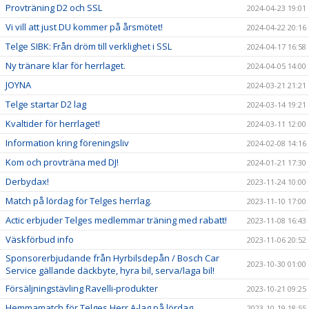
Provträning D2 och SSL
2024-04-23 19:01
Vi vill att just DU kommer på årsmötet!
2024-04-22 20:16
Telge SIBK: Från dröm till verklighet i SSL
2024-04-17 16:58
Ny tränare klar för herrlaget.
2024-04-05 14:00
JOYNA
2024-03-21 21:21
Telge startar D2 lag
2024-03-14 19:21
Kvaltider för herrlaget!
2024-03-11 12:00
Information kring föreningsliv
2024-02-08 14:16
Kom och provträna med DJ!
2024-01-21 17:30
Derbydax!
2023-11-24 10:00
Match på lördag för Telges herrlag.
2023-11-10 17:00
Actic erbjuder Telges medlemmar träning med rabatt!
2023-11-08 16:43
Väskförbud info
2023-11-06 20:52
Sponsorerbjudande från Hyrbilsdepån / Bosch Car
2023-10-30 01:00
Service gällande däckbyte, hyra bil, serva/laga bil!
Försäljningstävling Ravelli-produkter
2023-10-21 09:25
Hemmamatch för Telges Herr A-lag på lördag.
2023-10-19 18:55