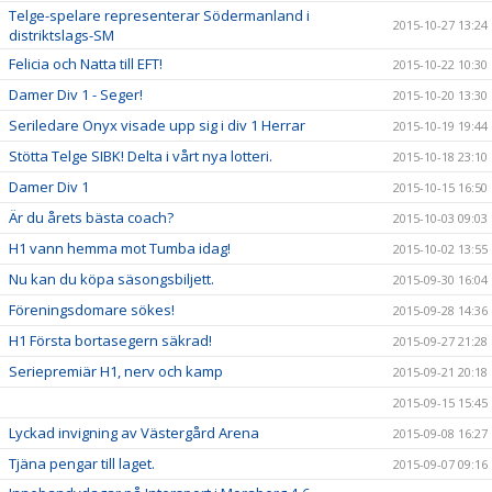
Telge-spelare representerar Södermanland i
2015-10-27 13:24
distriktslags-SM
Felicia och Natta till EFT!
2015-10-22 10:30
Damer Div 1 - Seger!
2015-10-20 13:30
Seriledare Onyx visade upp sig i div 1 Herrar
2015-10-19 19:44
Stötta Telge SIBK! Delta i vårt nya lotteri.
2015-10-18 23:10
Damer Div 1
2015-10-15 16:50
Är du årets bästa coach?
2015-10-03 09:03
H1 vann hemma mot Tumba idag!
2015-10-02 13:55
Nu kan du köpa säsongsbiljett.
2015-09-30 16:04
Föreningsdomare sökes!
2015-09-28 14:36
H1 Första bortasegern säkrad!
2015-09-27 21:28
Seriepremiär H1, nerv och kamp
2015-09-21 20:18
2015-09-15 15:45
Lyckad invigning av Västergård Arena
2015-09-08 16:27
Tjäna pengar till laget.
2015-09-07 09:16