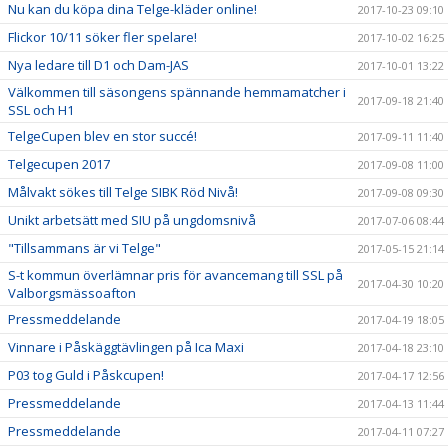
Nu kan du köpa dina Telge-kläder online!
2017-10-23 09:10
Flickor 10/11 söker fler spelare!
2017-10-02 16:25
Nya ledare till D1 och Dam-JAS
2017-10-01 13:22
Välkommen till säsongens spännande hemmamatcher i
2017-09-18 21:40
SSL och H1
TelgeCupen blev en stor succé!
2017-09-11 11:40
Telgecupen 2017
2017-09-08 11:00
Målvakt sökes till Telge SIBK Röd Nivå!
2017-09-08 09:30
Unikt arbetsätt med SIU på ungdomsnivå
2017-07-06 08:44
"Tillsammans är vi Telge"
2017-05-15 21:14
S-t kommun överlämnar pris för avancemang till SSL på
2017-04-30 10:20
Valborgsmässoafton
Pressmeddelande
2017-04-19 18:05
Vinnare i Påskäggtävlingen på Ica Maxi
2017-04-18 23:10
P03 tog Guld i Påskcupen!
2017-04-17 12:56
Pressmeddelande
2017-04-13 11:44
Pressmeddelande
2017-04-11 07:27