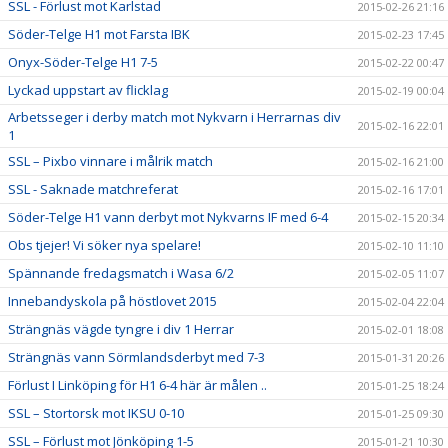
SSL - Förlust mot Karlstad
2015-02-26 21:16
Söder-Telge H1 mot Farsta IBK
2015-02-23 17:45
Onyx-Söder-Telge H1 7-5
2015-02-22 00:47
Lyckad uppstart av flicklag
2015-02-19 00:04
Arbetsseger i derby match mot Nykvarn i Herrarnas div
2015-02-16 22:01
1
SSL – Pixbo vinnare i målrik match
2015-02-16 21:00
SSL - Saknade matchreferat
2015-02-16 17:01
Söder-Telge H1 vann derbyt mot Nykvarns IF med 6-4
2015-02-15 20:34
Obs tjejer! Vi söker nya spelare!
2015-02-10 11:10
Spännande fredagsmatch i Wasa 6/2
2015-02-05 11:07
Innebandyskola på höstlovet 2015
2015-02-04 22:04
Strängnäs vägde tyngre i div 1 Herrar
2015-02-01 18:08
Strängnäs vann Sörmlandsderbyt med 7-3
2015-01-31 20:26
Förlust I Linköping för H1 6-4 här är målen ..
2015-01-25 18:24
SSL – Stortorsk mot IKSU 0-10
2015-01-25 09:30
SSL – Förlust mot Jönköping 1-5
2015-01-21 10:30