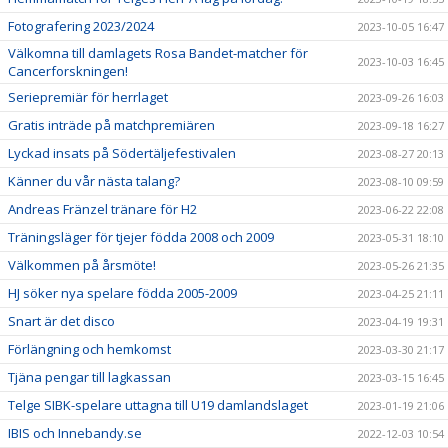
Fotografering 2023/2024
2023-10-05 16:47
Välkomna till damlagets Rosa Bandet-matcher för
2023-10-03 16:45
Cancerforskningen!
Seriepremiär för herrlaget
2023-09-26 16:03
Gratis inträde på matchpremiären
2023-09-18 16:27
Lyckad insats på Södertäljefestivalen
2023-08-27 20:13
Känner du vår nästa talang?
2023-08-10 09:59
Andreas Fränzel tränare för H2
2023-06-22 22:08
Träningsläger för tjejer födda 2008 och 2009
2023-05-31 18:10
Välkommen på årsmöte!
2023-05-26 21:35
HJ söker nya spelare födda 2005-2009
2023-04-25 21:11
Snart är det disco
2023-04-19 19:31
Förlängning och hemkomst
2023-03-30 21:17
Tjäna pengar till lagkassan
2023-03-15 16:45
Telge SIBK-spelare uttagna till U19 damlandslaget
2023-01-19 21:06
IBIS och Innebandy.se
2022-12-03 10:54