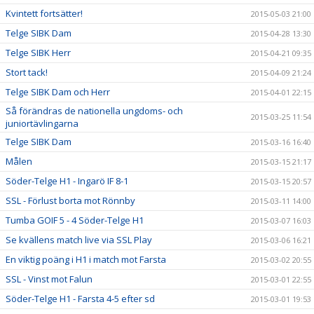
Kvintett fortsätter!
2015-05-03 21:00
Telge SIBK Dam
2015-04-28 13:30
Telge SIBK Herr
2015-04-21 09:35
Stort tack!
2015-04-09 21:24
Telge SIBK Dam och Herr
2015-04-01 22:15
Så förändras de nationella ungdoms- och
2015-03-25 11:54
juniortävlingarna
Telge SIBK Dam
2015-03-16 16:40
Målen
2015-03-15 21:17
Söder-Telge H1 - Ingarö IF 8-1
2015-03-15 20:57
SSL - Förlust borta mot Rönnby
2015-03-11 14:00
Tumba GOIF 5 - 4 Söder-Telge H1
2015-03-07 16:03
Se kvällens match live via SSL Play
2015-03-06 16:21
En viktig poäng i H1 i match mot Farsta
2015-03-02 20:55
SSL - Vinst mot Falun
2015-03-01 22:55
Söder-Telge H1 - Farsta 4-5 efter sd
2015-03-01 19:53