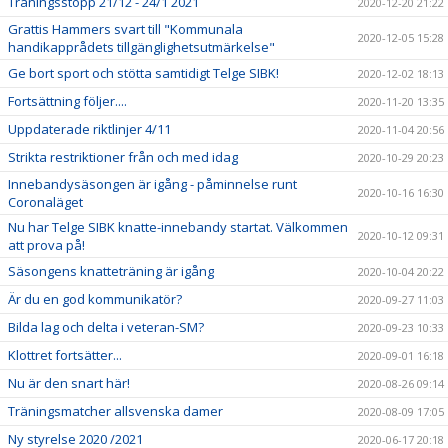
Träningsstopp 21/12 - 24/1 2021
2020-12-20 21:22
Grattis Hammers svart till "Kommunala
2020-12-05 15:28
handikapprådets tillgänglighetsutmärkelse"
Ge bort sport och stötta samtidigt Telge SIBK!
2020-12-02 18:13
Fortsättning följer....
2020-11-20 13:35
Uppdaterade riktlinjer 4/11
2020-11-04 20:56
Strikta restriktioner från och med idag
2020-10-29 20:23
Innebandysäsongen är igång - påminnelse runt
2020-10-16 16:30
Coronaläget
Nu har Telge SIBK knatte-innebandy startat. Välkommen
2020-10-12 09:31
att prova på!
Säsongens knatteträning är igång
2020-10-04 20:22
Är du en god kommunikatör?
2020-09-27 11:03
Bilda lag och delta i veteran-SM?
2020-09-23 10:33
Klottret fortsätter...
2020-09-01 16:18
Nu är den snart här!
2020-08-26 09:14
Träningsmatcher allsvenska damer
2020-08-09 17:05
Ny styrelse 2020 /2021
2020-06-17 20:18