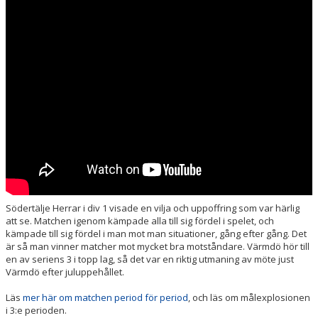
KÖP BILJETT
LEDIGA JOBB!
BILDGALLERI
EXTERNA LÄNKAR
SPELA INNEBANDY I TELGE
Södertälje Herrar i div 1 visade en vilja och uppoffring som var härlig
att se. Matchen igenom kämpade alla till sig fördel i spelet, och
kämpade till sig fördel i man mot man situationer, gång efter gång. Det
är så man vinner matcher mot mycket bra motståndare. Värmdö hör till
en av seriens 3 i topp lag, så det var en riktig utmaning av möte just
Värmdö efter juluppehållet.
Läs
mer här om matchen period för period
, och läs om målexplosionen
i 3:e perioden.