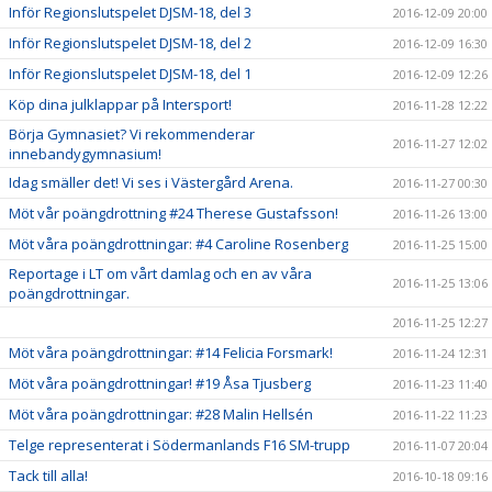
Inför Regionslutspelet DJSM-18, del 3
2016-12-09 20:00
Inför Regionslutspelet DJSM-18, del 2
2016-12-09 16:30
Inför Regionslutspelet DJSM-18, del 1
2016-12-09 12:26
Köp dina julklappar på Intersport!
2016-11-28 12:22
Börja Gymnasiet? Vi rekommenderar
2016-11-27 12:02
innebandygymnasium!
Idag smäller det! Vi ses i Västergård Arena.
2016-11-27 00:30
Möt vår poängdrottning #24 Therese Gustafsson!
2016-11-26 13:00
Möt våra poängdrottningar: #4 Caroline Rosenberg
2016-11-25 15:00
Reportage i LT om vårt damlag och en av våra
2016-11-25 13:06
poängdrottningar.
2016-11-25 12:27
Möt våra poängdrottningar: #14 Felicia Forsmark!
2016-11-24 12:31
Möt våra poängdrottningar! #19 Åsa Tjusberg
2016-11-23 11:40
Möt våra poängdrottningar: #28 Malin Hellsén
2016-11-22 11:23
Telge representerat i Södermanlands F16 SM-trupp
2016-11-07 20:04
Tack till alla!
2016-10-18 09:16