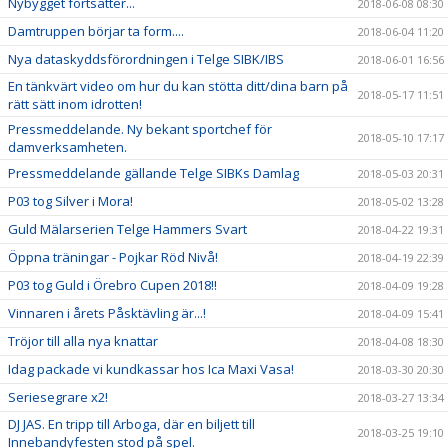
Nybygget fortsätter...
2018-06-08 08:30
Damtruppen börjar ta form....
2018-06-04 11:20
Nya dataskyddsförordningen i Telge SIBK/IBS
2018-06-01 16:56
En tänkvärt video om hur du kan stötta ditt/dina barn på
2018-05-17 11:51
rätt sätt inom idrotten!
Pressmeddelande. Ny bekant sportchef för
2018-05-10 17:17
damverksamheten.
Pressmeddelande gällande Telge SIBKs Damlag
2018-05-03 20:31
P03 tog Silver i Mora!
2018-05-02 13:28
Guld Mälarserien Telge Hammers Svart
2018-04-22 19:31
Öppna träningar - Pojkar Röd Nivå!
2018-04-19 22:39
P03 tog Guld i Örebro Cupen 2018!!
2018-04-09 19:28
Vinnaren i årets Påsktävling är...!
2018-04-09 15:41
Tröjor till alla nya knattar
2018-04-08 18:30
Idag packade vi kundkassar hos Ica Maxi Vasa!
2018-03-30 20:30
Seriesegrare x2!
2018-03-27 13:34
DJ JAS. En tripp till Arboga, där en biljett till
2018-03-25 19:10
Innebandyfesten stod på spel.