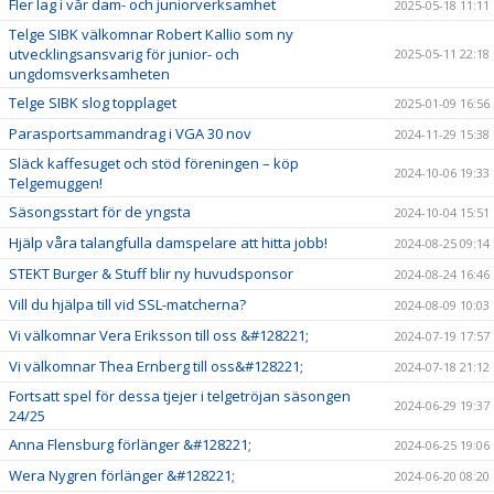
Fler lag i vår dam- och juniorverksamhet
2025-05-18 11:11
Telge SIBK välkomnar Robert Kallio som ny
utvecklingsansvarig för junior- och
2025-05-11 22:18
ungdomsverksamheten
Telge SIBK slog topplaget
2025-01-09 16:56
Parasportsammandrag i VGA 30 nov
2024-11-29 15:38
Släck kaffesuget och stöd föreningen – köp
2024-10-06 19:33
Telgemuggen!
Säsongsstart för de yngsta
2024-10-04 15:51
Hjälp våra talangfulla damspelare att hitta jobb!
2024-08-25 09:14
STEKT Burger & Stuff blir ny huvudsponsor
2024-08-24 16:46
Vill du hjälpa till vid SSL-matcherna?
2024-08-09 10:03
Vi välkomnar Vera Eriksson till oss &#128221;
2024-07-19 17:57
Vi välkomnar Thea Ernberg till oss&#128221;
2024-07-18 21:12
Fortsatt spel för dessa tjejer i telgetröjan säsongen
2024-06-29 19:37
24/25
Anna Flensburg förlänger &#128221;
2024-06-25 19:06
Wera Nygren förlänger &#128221;
2024-06-20 08:20