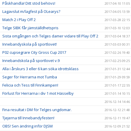
Påskhandla! Ditt stöd behövs!
2017-04-10 11:05
Lagavslut m/lagfest på OLearys?
2017-04-05 13:59
Match 2 i Play Off 2
2017-03-28 22:15
Telge SIBK får jämställdhetspris
2017-03-10 12:03
Sista omgången och Telges damer vidare till Play Off 2
2017-03-04 18:37
Innebandyskola på sportlovet!
2017-03-03 00:31
P02 cupsegrare City Gross Cup 2017
2017-02-26 19:40
Innebandskola på sportlovet v.9
2017-02-25 09:25
Alla i årskurs 3 eller 6 kan söka idrottsklass
2017-01-31 12:44
Seger för Herrarna mot Tumba
2017-01-29 09:59
Felicia och Tess till Finnkampen!
2017-01-17 22:55
Förlust för Herrarna i div 1 mot Hässelby
2017-01-14 10:15
2016-12-14 14:46
Fina resultat i DM för Telges ungdomar.
2016-12-12 21:48
Tjejerna till Innebandyfesten!
2016-12-11 19:47
OBS! Sen ändring inför DJSM
2016-12-09 21:52